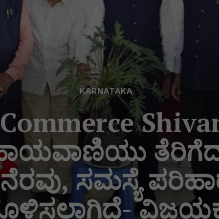
KARNATAKA
Commerce Shivam
ಹಾಯವಾಣಿಯು ತೆರಿಗೆದಾ
ನೆರವು, ಸಮಸ್ಯೆ ಪರಿಹ
ಸಗೊಳಿಸಲಾಗಿದೆ- ವಿಜ