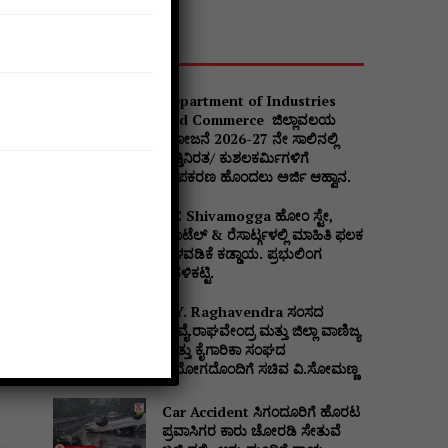
Popular
Department of Industries
and Commerce ಜಿಲ್ಲಾವಲಯ
ಯೋಜನೆ 2026-27 ನೇ ಸಾಲಿನಲ್ಲಿ
ವೃತ್ತಿನಿರತ/ ಕುಶಲಕರ್ಮಿಗಳಿಗೆ
ಉಪಕರಣ ಹೊಂದಲು ಅರ್ಜಿ ಆಹ್ವಾನ.
DC Shivamogga ಹೋಂ ಸ್ಟೇ,
ಹೊಟೆಲ್ & ರೆಸಾರ್ಟ್ಗಳಲ್ಲಿ ಮಾಹಿತಿ ಫಲಕ
ಅಳವಡಿಕೆ ಕಡ್ಡಾಯ. ಪ್ರಭುಲಿಂಗ
ಕವಳಿಕಟ್ಟಿ.
B.Y. Raghavendra ಸಂಸದ
ಬಿ.ವೈ.ರಾಘವೇಂದ್ರ ಮತ್ತು ಜಿಲ್ಲಾ ವಾಣಿಜ್ಯ
ಮತ್ತು ಕೈಗಾರಿಕಾ ಸಂಘದ
ನಿಯೋಗದೊಂದಿಗೆ ಸಚಿವ ವಿ‌.ಸೋಮಣ್ಣ
Car Accident ಸಿಗಂದೂರಿಗೆ ಹೊರಟ
ಪ್ರವಾಸಿಗರ ಕಾರು ಚೋರಡಿ ಸೇತುವೆ