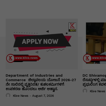
Department of Industries and
DC Shivamog
Commerce ಜಿಲ್ಲಾವಲಯ ಯೋಜನೆ 2026-27
ರೆಸಾರ್ಟ್ಗಳಲ್ಲಿ
ನೇ ಸಾಲಿನಲ್ಲಿ ವೃತ್ತಿನಿರತ/ ಕುಶಲಕರ್ಮಿಗಳಿಗೆ
ಪ್ರಭುಲಿಂಗ ಕವಳಿಕ
ಉಪಕರಣ ಹೊಂದಲು ಅರ್ಜಿ ಆಹ್ವಾನ.
Klive News
Klive News
-
August 7, 2026