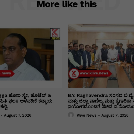
RELATED
More like this
ga ಹೋಂ ಸ್ಟೇ, ಹೊಟೆಲ್ &
B.Y. Raghavendra ಸಂಸದ ಬಿ.ವೈ.
 ಮಾಹಿತಿ ಫಲಕ ಅಳವಡಿಕೆ ಕಡ್ಡಾಯ.
ಮತ್ತು ಜಿಲ್ಲಾ ವಾಣಿಜ್ಯ ಮತ್ತು ಕೈಗಾರಿ
ಟ್ಟಿ.
ನಿಯೋಗದೊಂದಿಗೆ ಸಚಿವ ವಿ‌.ಸೋಮಣ್
-
August 7, 2026
Klive News
-
August 7, 2026