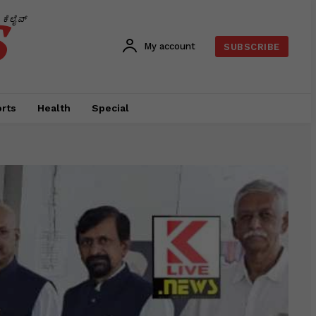
s
ಕೆಲೈವ್
My account
SUBSCRIBE
rts
Health
Special