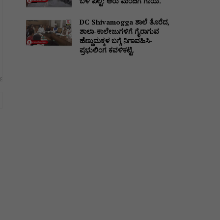
ಬಳಿ ಪಲ್ಟಿ: ಆರು ಮಂದಿಗೆ ಗಾಯ.
DC Shivamogga ಶಾಲೆ ತೊರೆದ,
ಶಾಲಾ-ಕಾಲೇಜುಗಳಿಗೆ ಗೈರಾಗುವ
ಹೆಣ್ಣುಮಕ್ಕಳ ಬಗ್ಗೆ ನಿಗಾವಹಿಸಿ-
ಪ್ರಭುಲಿಂಗ ಕವಳಿಕಟ್ಟಿ.
Website: