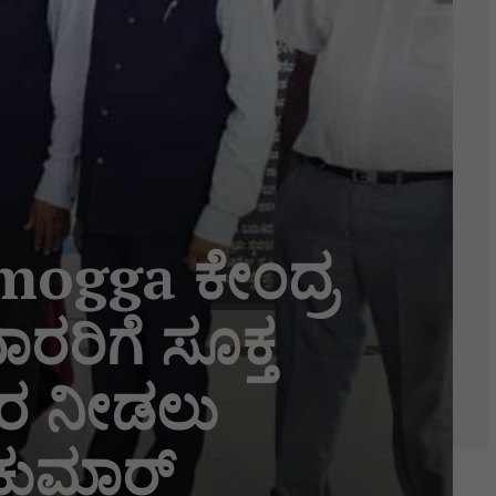
ogga ಕೇಂದ್ರ
ರರಿಗೆ ಸೂಕ್ತ
ಾರ ನೀಡಲು
ಯಕುಮಾರ್