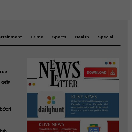
ertainment
Crime
Sports
Health
Special
erce
ಅರ್ಜಿ
ಭುಲಿಂಗ
ತ್ತು