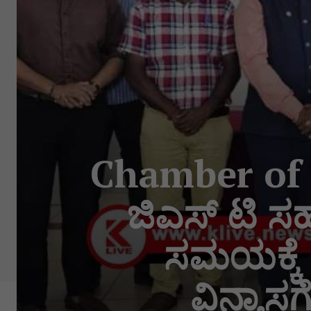
Chamber of 
ಜಿಎಸ್ ಟಿ ಸ
ಸಮಯಕ್ಕೆ 
ವಿನ್ಯಾ