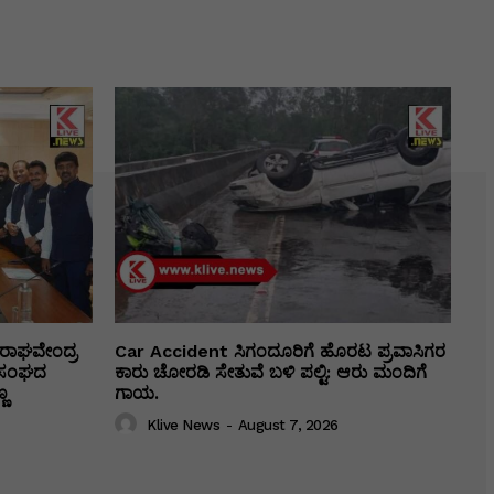
ರಾಘವೇಂದ್ರ
Car Accident ಸಿಗಂದೂರಿಗೆ ಹೊರಟ ಪ್ರವಾಸಿಗರ
ಕಾ ಸಂಘದ
ಕಾರು ಚೋರಡಿ ಸೇತುವೆ ಬಳಿ ಪಲ್ಟಿ: ಆರು ಮಂದಿಗೆ
ಣ
ಗಾಯ.
Klive News
-
August 7, 2026