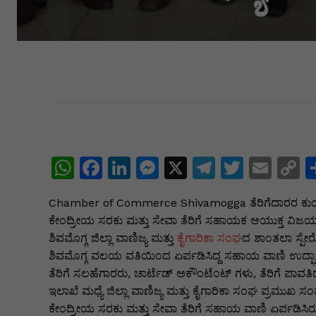
W
F
Li
M
X
T
T
E
C
h
a
n
e
el
w
m
o
Chamber of Commerce Shivamogga ತೆರಿಗೆದಾರರ ಕುಂದುಕ
at
c
k
s
e
itt
ai
p
ಕೇಂದ್ರೀಯ ಸರಕು ಮತ್ತು ಸೇವಾ ತೆರಿಗೆ ಸಹಾಯಕ ಆಯುಕ್ತ ವಿಜಯ
s
e
e
s
gr
er
l
y
ಶಿವಮೊಗ್ಗ ಜಿಲ್ಲಾ ವಾಣಿಜ್ಯ ಮತ್ತು
ಕೈಗಾರಿಕಾ ಸಂಘ
ದ ಶಾಂತಲಾ ಸ್ಪೇರೋ 
A
b
dI
e
a
L
ಶಿವಮೊಗ್ಗ ವಲಯ ವತಿಯಿಂದ ಏರ್ಪಡಿಸಿದ್ದ ಸಹಾಯ ವಾಣಿ ಉದ್ಘಾ
ತೆರಿಗೆ ಸಲಹೆಗಾರರು, ಚಾರ್ಟೆಡ್ ಅಕೌಂಟೆಂಟ್ ಗಳು, ತೆರಿಗೆ ಪಾವತಿ
p
o
n
n
m
n
ಇಲಾಖೆ ಮಧ್ಯೆ ಜಿಲ್ಲಾ ವಾಣಿಜ್ಯ ಮತ್ತು ಕೈಗಾರಿಕಾ ಸಂಘ ಪ್ರಮುಖ ಸ
p
o
g
k
ಕೇಂದ್ರೀಯ ಸರಕು ಮತ್ತು ಸೇವಾ ತೆರಿಗೆ ಸಹಾಯ ವಾಣಿ ಏರ್ಪಡಿಸಿ