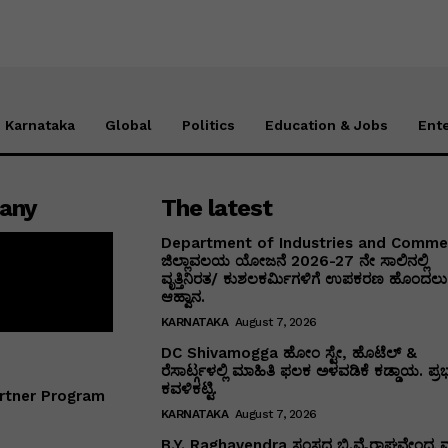
Karnataka
Global
Politics
Education & Jobs
Ent
any
The latest
Department of Industries and Comm
ಜಿಲ್ಲಾವಲಯ ಯೋಜನೆ 2026-27 ನೇ ಸಾಲಿನಲ್ಲಿ
ವೃತ್ತಿನಿರತ/ ಕುಶಲಕರ್ಮಿಗಳಿಗೆ ಉಪಕರಣ ಹೊಂದಲು 
ಆಹ್ವಾನ.
KARNATAKA
August 7, 2026
DC Shivamogga ಹೋಂ ಸ್ಟೇ, ಹೊಟೆಲ್ &
ರೆಸಾರ್ಟ್ಗಳಲ್ಲಿ ಮಾಹಿತಿ ಫಲಕ ಅಳವಡಿಕೆ ಕಡ್ಡಾಯ. ಪ್ರ
ಕವಳಿಕಟ್ಟಿ.
rtner Program
KARNATAKA
August 7, 2026
B.Y. Raghavendra ಸಂಸದ ಬಿ.ವೈ.ರಾಘವೇಂದ್ರ ಮ