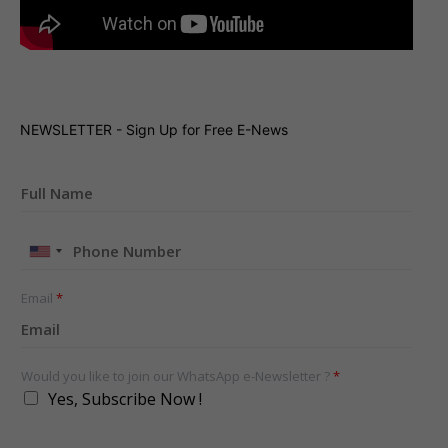
NEWSLETTER - Sign Up for Free E-News
United
States
+1
Email
*
Would you like to join our WhatsApp e-Newsletter ?
*
Yes, Subscribe Now !