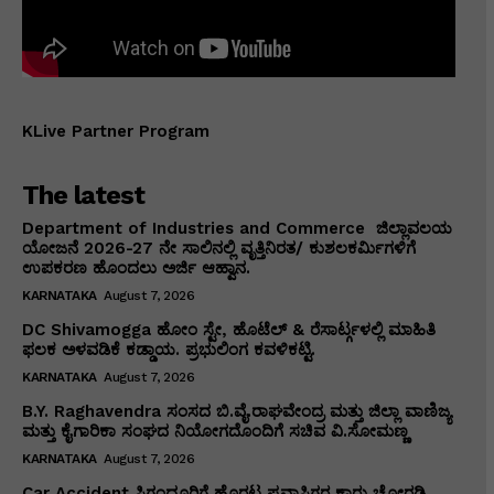
KLive Partner Program
The latest
Department of Industries and Commerce ಜಿಲ್ಲಾವಲಯ
ಯೋಜನೆ 2026-27 ನೇ ಸಾಲಿನಲ್ಲಿ ವೃತ್ತಿನಿರತ/ ಕುಶಲಕರ್ಮಿಗಳಿಗೆ
ಉಪಕರಣ ಹೊಂದಲು ಅರ್ಜಿ ಆಹ್ವಾನ.
KARNATAKA
August 7, 2026
DC Shivamogga ಹೋಂ ಸ್ಟೇ, ಹೊಟೆಲ್ & ರೆಸಾರ್ಟ್ಗಳಲ್ಲಿ ಮಾಹಿತಿ
ಫಲಕ ಅಳವಡಿಕೆ ಕಡ್ಡಾಯ. ಪ್ರಭುಲಿಂಗ ಕವಳಿಕಟ್ಟಿ.
KARNATAKA
August 7, 2026
B.Y. Raghavendra ಸಂಸದ ಬಿ.ವೈ.ರಾಘವೇಂದ್ರ ಮತ್ತು ಜಿಲ್ಲಾ ವಾಣಿಜ್ಯ
ಮತ್ತು ಕೈಗಾರಿಕಾ ಸಂಘದ ನಿಯೋಗದೊಂದಿಗೆ ಸಚಿವ ವಿ‌.ಸೋಮಣ್ಣ
KARNATAKA
August 7, 2026
Car Accident ಸಿಗಂದೂರಿಗೆ ಹೊರಟ ಪ್ರವಾಸಿಗರ ಕಾರು ಚೋರಡಿ