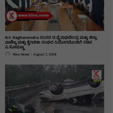
B.Y. Raghavendra ಸಂಸದ ಬಿ.ವೈ.ರಾಘವೇಂದ್ರ ಮತ್ತು ಜಿಲ್ಲಾ
ವಾಣಿಜ್ಯ ಮತ್ತು ಕೈಗಾರಿಕಾ ಸಂಘದ ನಿಯೋಗದೊಂದಿಗೆ ಸಚಿವ
ವಿ‌.ಸೋಮಣ್ಣ
Klive News
-
August 7, 2026