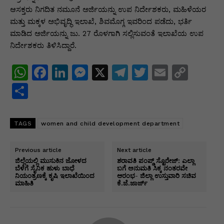
ಆಸಕ್ತರು ನಿಗದಿತ ನಮೂನೆ ಅರ್ಜಿಯನ್ನು ಉಪ ನಿರ್ದೇಶಕರು, ಮಹಿಳೆಯರ
ಮತ್ತು ಮಕ್ಕಳ ಅಭಿವೃದ್ಧಿ ಇಲಾಖೆ, ಶಿವಮೊಗ್ಗ ಇವರಿಂದ ಪಡೆದು, ಭರ್ತಿ
ಮಾಡಿದ ಅರ್ಜಿಯನ್ನು ಜು. 27 ರೊಳಗಾಗಿ ಸಲ್ಲಿಸುವಂತೆ ಇಲಾಖೆಯ ಉಪ
ನಿರ್ದೇಶಕರು ತಿಳಿಸಿದ್ದಾರೆ.
W
F
Li
M
X
T
T
E
C
h
a
n
e
el
w
m
o
S
at
c
k
s
e
itt
ai
p
h
s
e
e
s
gr
er
l
y
ar
TAGS
women and child development department
A
b
dI
e
a
Li
e
p
o
n
n
m
n
Previous article
Next article
ಜಿಲ್ಲೆಯಲ್ಲಿ ಮುಸುಕಿನ ಜೋಳದ
ಶರಾವತಿ ಪಂಪ್ಡ್ ಸ್ಟೊರೇಜ್: ಎಲ್ಲಾ
p
o
g
k
ಬೆಳೆಗೆ ಸೈನಿಕ ಹುಳು ಬಾಧೆ
ಬಗೆ ಅನುಮತಿ ಸಿಕ್ಕ ನಂತರವೇ
ನಿಯಂತ್ರಣಕ್ಕೆ ಕೃಷಿ ಇಲಾಖೆಯಿಂದ
ಆರಂಭ- ಜಿಲ್ಲಾ ಉಸ್ತುವಾರಿ ಸಚಿವ
k
er
ಮಾಹಿತಿ
ಕೆ.ಜೆ.ಜಾರ್ಜ್