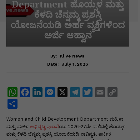
Department ಹೊಯ್ಸಳ ಮತ್ತು
ಕೆಳದಿ ಚೆನ್ನಮ್ಮ ಪ್ರಶಸ್ತಿ
ಯೋಜನೆಯಡಿ ಅರ್ಹ ವ್ಯಕ್ತಿಗಳಿಂದ
ಅರ್ಜಿ ಆಹ್ವಾನ
By:
Klive News
July 1, 2026
Date:
W
F
Li
M
X
T
T
E
C
h
a
n
e
el
w
m
o
S
at
c
k
s
e
itt
ai
p
h
Women and Child Development Department ಮಹಿಳಾ
s
e
e
s
gr
er
l
y
ar
ಮತ್ತು ಮಕ್ಕಳ
ಅಭಿವೃದ್ಧಿ ಇಲಾಖೆ
ಯು 2026-27ನೇ ಸಾಲಿನಲ್ಲಿ ಹೊಯ್ಸಳ
A
b
dI
e
a
Li
e
ಮತ್ತು ಕೆಳದಿ ಚೆನ್ನಮ್ಮ ಪ್ರಶಸ್ತಿ ಯೋಜನೆಯಡಿ ನಾವಿನ್ಯತೆ, ತಾರ್ಕಿಕ