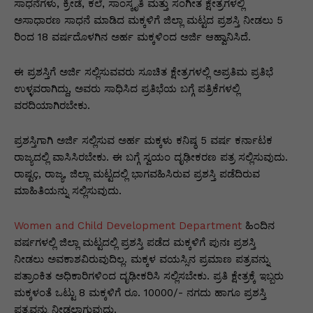
p
o
n
n
m
n
ಸಾಧನೆಗಳು, ಕ್ರೀಡೆ, ಕಲೆ, ಸಾಂಸ್ಕೃತಿ ಮತ್ತು ಸಂಗೀತ ಕ್ಷೇತ್ರಗಳಲ್ಲಿ
ಅಸಾಧಾರಣ ಸಾಧನೆ ಮಾಡಿದ ಮಕ್ಕಳಿಗೆ ಜಿಲ್ಲಾ ಮಟ್ಟದ ಪ್ರಶಸ್ತಿ ನೀಡಲು 5
p
o
g
k
ರಿಂದ 18 ವರ್ಷದೊಳಗಿನ ಅರ್ಹ ಮಕ್ಕಳಿಂದ ಅರ್ಜಿ ಆಹ್ವಾನಿಸಿದೆ.
k
er
ಈ ಪ್ರಶಸ್ತಿಗೆ ಅರ್ಜಿ ಸಲ್ಲಿಸುವವರು ಸೂಚಿತ ಕ್ಷೇತ್ರಗಳಲ್ಲಿ ಅಪ್ರತಿಮ ಪ್ರತಿಭೆ
ಉಳ್ಳವರಾಗಿದ್ದು, ಅವರು ಸಾಧಿಸಿದ ಪ್ರತಿಭೆಯ ಬಗ್ಗೆ ಪತ್ರಿಕೆಗಳಲ್ಲಿ
ವರದಿಯಾಗಿರಬೇಕು.
ಪ್ರಶಸ್ತಿಗಾಗಿ ಅರ್ಜಿ ಸಲ್ಲಿಸುವ ಅರ್ಹ ಮಕ್ಕಳು ಕನಿಷ್ಠ 5 ವರ್ಷ ಕರ್ನಾಟಕ
ರಾಜ್ಯದಲ್ಲಿ ವಾಸಿಸಿರಬೇಕು. ಈ ಬಗ್ಗೆ ಸ್ವಯಂ ದೃಢೀಕರಣ ಪತ್ರ ಸಲ್ಲಿಸುವುದು.
ರಾಷ್ಟç, ರಾಜ್ಯ, ಜಿಲ್ಲಾ ಮಟ್ಟದಲ್ಲಿ ಭಾಗವಹಿಸಿರುವ ಪ್ರಶಸ್ತಿ ಪಡೆದಿರುವ
ಮಾಹಿತಿಯನ್ನು ಸಲ್ಲಿಸುವುದು.
Women and Child Development Department
ಹಿಂದಿನ
ವರ್ಷಗಳಲ್ಲಿ ಜಿಲ್ಲಾ ಮಟ್ಟದಲ್ಲಿ ಪ್ರಶಸ್ತಿ ಪಡೆದ ಮಕ್ಕಳಿಗೆ ಪುನಃ ಪ್ರಶಸ್ತಿ
ನೀಡಲು ಅವಕಾಶವಿರುವುದಿಲ್ಲ. ಮಕ್ಕಳ ವಯಸ್ಸಿನ ಪ್ರಮಾಣ ಪತ್ರವನ್ನು
ಪತ್ರಾಂಕಿತ ಅಧಿಕಾರಿಗಳಿಂದ ದೃಢೀಕರಿಸಿ ಸಲ್ಲಿಸಬೇಕು. ಪ್ರತಿ ಕ್ಷೇತ್ರಕ್ಕೆ ಇಬ್ಬರು
ಮಕ್ಕಳಂತೆ ಒಟ್ಟು 8 ಮಕ್ಕಳಿಗೆ ರೂ. 10000/- ನಗದು ಹಾಗೂ ಪ್ರಶಸ್ತಿ
ಪತ್ರವನ್ನು ನೀಡಲಾಗುವುದು.