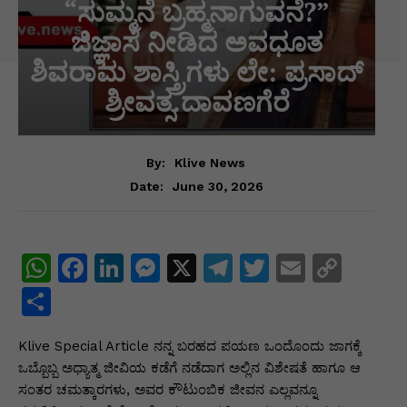
“ಸುಮ್ಮನೆ ಬ್ರಹ್ಮನಾಗುವನೆ?”
ಜಿಜ್ಞಾಸೆ ನೀಡಿದ ಅವಧೂತ
ಶಿವರಾಮ ಶಾಸ್ತ್ರಿಗಳು ಲೇ: ಪ್ರಸಾದ್
ಶ್ರೀವತ್ಸ.ದಾವಣಗೆರೆ
By:
Klive News
June 30, 2026
Date:
W
F
Li
M
X
T
T
E
C
h
a
n
e
el
w
m
o
S
at
c
k
s
e
itt
ai
p
h
Klive Special Article ನನ್ನ ಬರಹದ ಪಯಣ ಒಂದೊಂದು ಜಾಗಕ್ಕೆ
s
e
e
s
gr
er
l
y
ar
ಒಬ್ಬೊಬ್ಬ ಅಧ್ಯಾತ್ಮ ಜೀವಿಯ ಕಡೆಗೆ ನಡೆದಾಗ ಅಲ್ಲಿನ ವಿಶೇಷತೆ ಹಾಗೂ ಆ
A
b
dI
e
a
Li
e
ಸಂತರ ಚಮತ್ಕಾರಗಳು, ಅವರ ಕೌಟುಂಬಿಕ ಜೀವನ ಎಲ್ಲವನ್ನೂ