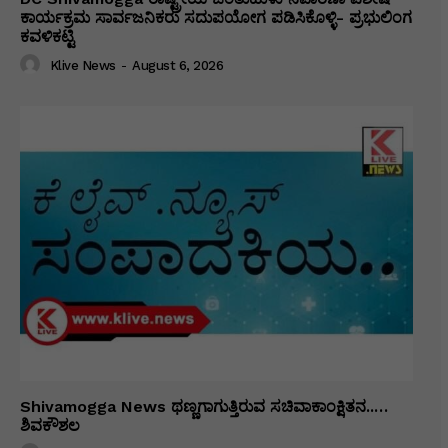
ಕಾರ್ಯಕ್ರಮ ಸಾರ್ವಜನಿಕರು ಸದುಪಯೋಗ ಪಡಿಸಿಕೊಳ್ಳಿ- ಪ್ರಭುಲಿಂಗ
ಕವಳಿಕಟ್ಟಿ
Klive News
-
August 6, 2026
Shivamogga News ಥಣ್ಣಗಾಗುತ್ತಿರುವ ಸಚಿವಾಕಾಂಕ್ಷಿತನ..…
ಶಿವಕೌಶಲ