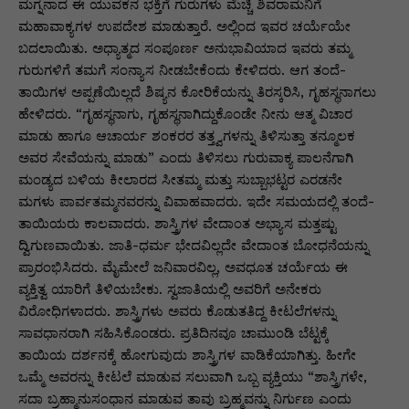
ಮಗ್ನನಾದ ಈ ಯುವಕನ ಭಕ್ತಿಗೆ ಗುರುಗಳು ಮೆಚ್ಚಿ ಶಿವರಾಮನಿಗೆ
ಮಹಾವಾಕ್ಯಗಳ ಉಪದೇಶ ಮಾಡುತ್ತಾರೆ. ಅಲ್ಲಿಂದ ಇವರ ಚರ್ಯೆಯೇ
ಬದಲಾಯಿತು. ಅಧ್ಯಾತ್ಮದ ಸಂಪೂರ್ಣ ಅನುಭಾವಿಯಾದ ಇವರು ತಮ್ಮ
ಗುರುಗಳಿಗೆ ತಮಗೆ ಸಂನ್ಯಾಸ ನೀಡಬೇಕೆಂದು ಕೇಳಿದರು. ಆಗ ತಂದೆ-
ತಾಯಿಗಳ ಅಪ್ಪಣೆಯಿಲ್ಲದೆ ಶಿಷ್ಯನ ಕೋರಿಕೆಯನ್ನು ತಿರಸ್ಕರಿಸಿ, ಗೃಹಸ್ಥನಾಗಲು
ಹೇಳಿದರು. “ಗೃಹಸ್ಥನಾಗು, ಗೃಹಸ್ಥನಾಗಿದ್ದುಕೊಂಡೇ ನೀನು ಆತ್ಮ ವಿಚಾರ
ಮಾಡು ಹಾಗೂ ಆಚಾರ್ಯ ಶಂಕರರ ತತ್ತ್ವಗಳನ್ನು ತಿಳಿಸುತ್ತಾ ತನ್ಮೂಲಕ
ಅವರ ಸೇವೆಯನ್ನು ಮಾಡು” ಎಂದು ತಿಳಿಸಲು ಗುರುವಾಕ್ಯ ಪಾಲನೆಗಾಗಿ
ಮಂಡ್ಯದ ಬಳಿಯ ಕೀಲಾರದ ಸೀತಮ್ಮ ಮತ್ತು ಸುಬ್ಬಾಭಟ್ಟರ ಎರಡನೇ
ಮಗಳು ಪಾರ್ವತಮ್ಮನವರನ್ನು ವಿವಾಹವಾದರು. ಇದೇ ಸಮಯದಲ್ಲಿ ತಂದೆ-
ತಾಯಿಯರು ಕಾಲವಾದರು. ಶಾಸ್ತ್ರಿಗಳ ವೇದಾಂತ ಅಭ್ಯಾಸ ಮತ್ತಷ್ಟು
ದ್ವಿಗುಣವಾಯಿತು. ಜಾತಿ-ಧರ್ಮ ಭೇದವಿಲ್ಲದೇ ವೇದಾಂತ ಬೋಧನೆಯನ್ನು
ಪ್ರಾರಂಭಿಸಿದರು. ಮೈಮೇಲೆ ಜನಿವಾರವಿಲ್ಲ, ಅವಧೂತ ಚರ್ಯೆಯ ಈ
ವ್ಯಕ್ತಿತ್ವ ಯಾರಿಗೆ ತಿಳಿಯಬೇಕು. ಸ್ವಜಾತಿಯಲ್ಲಿ ಅವರಿಗೆ ಅನೇಕರು
ವಿರೋಧಿಗಳಾದರು. ಶಾಸ್ತ್ರಿಗಳು ಅವರು ಕೊಡುತತಿದ್ದ ಕೀಟಲೆಗಳನ್ನು
ಸಾವಧಾನರಾಗಿ ಸಹಿಸಿಕೊಂಡರು. ಪ್ರತಿದಿನವೂ ಚಾಮುಂಡಿ ಬೆಟ್ಟಕ್ಕೆ
ತಾಯಿಯ ದರ್ಶನಕ್ಕೆ ಹೋಗುವುದು ಶಾಸ್ತ್ರಿಗಳ ವಾಡಿಕೆಯಾಗಿತ್ತು. ಹೀಗೇ
ಒಮ್ಮೆ ಅವರನ್ನು ಕೀಟಲೆ ಮಾಡುವ ಸಲುವಾಗಿ ಒಬ್ಬ ವ್ಯಕ್ತಿಯು “ಶಾಸ್ತ್ರಿಗಳೇ,
ಸದಾ ಬ್ರಹ್ಮಾನುಸಂಧಾನ ಮಾಡುವ ತಾವು ಬ್ರಹ್ಮವನ್ನು ನಿರ್ಗುಣ ಎಂದು