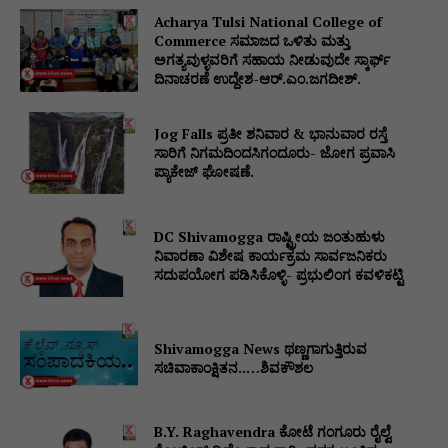
Acharya Tulsi National College of
Commerce ಸಮಾಜದ ಒಳಿತು ಮತ್ತು
ಅಗತ್ಯವುಳ್ಳವರಿಗೆ ಸಹಾಯ ನೀಡುವುದೇ ಸ್ಕಾರ್ಫ್
ದಿನಾಚರಣೆ ಉದ್ದೇಶ-ಆರ್.ಎಂ.ಜಗದೀಶ್.
Jog Falls ಪ್ರತೀ ಶನಿವಾರ & ಭಾನುವಾರ ರಸ್ತೆ
ಸಾರಿಗೆ ನಿಗಮದಿಂದಸಿಗಂದೂರು- ಜೋಗ ಪ್ರವಾಸಿ
ಪ್ಯಾಕೇಜ್ ಘೋಷಣೆ.
DC Shivamogga ರಾಷ್ಟ್ರೀಯ ಜಂತುಹುಳು
ನಿವಾರಣಾ ವಿಶೇಷ ಕಾರ್ಯಕ್ರಮ ಸಾರ್ವಜನಿಕರು
ಸದುಪಯೋಗ ಪಡಿಸಿಕೊಳ್ಳಿ- ಪ್ರಭುಲಿಂಗ ಕವಳಿಕಟ್ಟಿ
Shivamogga News ಥಣ್ಣಗಾಗುತ್ತಿರುವ
ಸಚಿವಾಕಾಂಕ್ಷಿತನ..…ಶಿವಕೌಶಲ
B.Y. Raghavendra ಕೋಟೆ ಗಂಗೂರು ರೈಲ್ವೆ