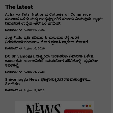
The latest
Acharya Tulsi National College of Commerce
ಸಮಾಜದ ಒಳಿತು ಮತ್ತು ಅಗತ್ಯವುಳ್ಳವರಿಗೆ ಸಹಾಯ ನೀಡುವುದೇ ಸ್ಕಾರ್ಫ್
ದಿನಾಚರಣೆ ಉದ್ದೇಶ-ಆರ್.ಎಂ.ಜಗದೀಶ್.
KARNATAKA
August 6, 2026
Jog Falls ಪ್ರತೀ ಶನಿವಾರ & ಭಾನುವಾರ ರಸ್ತೆ ಸಾರಿಗೆ
ನಿಗಮದಿಂದಸಿಗಂದೂರು- ಜೋಗ ಪ್ರವಾಸಿ ಪ್ಯಾಕೇಜ್ ಘೋಷಣೆ.
KARNATAKA
August 6, 2026
DC Shivamogga ರಾಷ್ಟ್ರೀಯ ಜಂತುಹುಳು ನಿವಾರಣಾ ವಿಶೇಷ
ಕಾರ್ಯಕ್ರಮ ಸಾರ್ವಜನಿಕರು ಸದುಪಯೋಗ ಪಡಿಸಿಕೊಳ್ಳಿ- ಪ್ರಭುಲಿಂಗ
ಕವಳಿಕಟ್ಟಿ
KARNATAKA
August 6, 2026
Shivamogga News ಥಣ್ಣಗಾಗುತ್ತಿರುವ ಸಚಿವಾಕಾಂಕ್ಷಿತನ..…
ಶಿವಕೌಶಲ
KARNATAKA
August 5, 2026