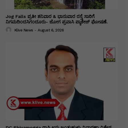
Jog Falls ಪ್ರತೀ ಶನಿವಾರ & ಭಾನುವಾರ ರಸ್ತೆ ಸಾರಿಗೆ
ನಿಗಮದಿಂದಸಿಗಂದೂರು- ಜೋಗ ಪ್ರವಾಸಿ ಪ್ಯಾಕೇಜ್ ಘೋಷಣೆ.
Klive News
-
August 6, 2026
DC Shivamogga ರಾಷ್ಟ್ರೀಯ ಜಂತುಹುಳು ನಿವಾರಣಾ ವಿಶೇಷ