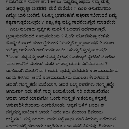
p
o
n
n
m
n
ಗಮನಿಸಿದಾಗ ನಾವೇಕೆ ಹಾಗೆ ಆಗಲು ಸಾಧ್ಯವಿಲ್ಲ ಅಥವಾ ನಮ್ಮ ಮತ್ತು
ಅವರ ಆಧ್ಯಾತ್ಮಿಕ ಜೀವನವು ಬೇರೆ ಬೇರೆಯೇ ? ಎಂಬ ಅನುಮಾನವೂ
p
o
g
k
ಎಷ್ಟೋ ಬಾರಿ ಬಂದಿದೆ. ನಿಜಕ್ಕೂ ಭಗವಂತನಿಗೆ ಹತ್ತಿರವಾಗಬೇಕಾದರೆ ಎಷ್ಟು
k
er
ಕಷ್ಟವಾಗುತ್ತದೆಯಲ್ಲವೇ ? ಇಷ್ಟು ಕಷ್ಟ ಪಟ್ಟು ಸಾಧನೆಯನ್ನೇಕೆ ಮಾಡಬೇಕು
? ಎಂಬ ಹಲವಾರು ಪ್ರಶ್ನೆಗಳು ಮನಸಿಗೆ ಬಂದಾಗ ಅರ್ಥವಾಗುತ್ತದೆ.
ಬ್ರಹ್ಮಾನುಭವೆಂದರೆ ಸುಮ್ಮನೆಯೇನು ? ಹೀಗೇ ಯೋಚಿಸುತ್ತಾ ಕುಳಿತು
ಮೊಬೈಲ್‌ ಸ್ಕ್ರಾಲ್‌ ಮಾಡುತ್ತಿರುವಾಗ “ಸುಮ್ಮನೆ ಬ್ರಹ್ಮವಾಗುವನೆ ? ಮೂಲ
ಹಮ್ಮೆಲ್ಲ ಲಯವಾಗಿ ಉಳಿಯದೇ ತಾನೇ ! ಸುಮ್ಮನೆ ಬ್ರಹ್ಮವಾಗುವನೇ
?”ಎಂಬ ಪದ್ಯವನ್ನು ಹಾಕಿದ ನನ್ನ ಸ್ನೇಹಿತನ ವಾಟ್ಸಾಪ್‌ ಸ್ಟೇಟಸ್‌ ನೋಡಿದ
ನಾನು ಅವನಿಗೆ ಮೆಸೇಜ್‌ ಮಾಡಿ ಈ ಪದ್ಯ ಯಾರು ಬರೆದರು ಏನು ?
ಎಂಬುದಾಗಿ ವಿಚಾರಿಸಿದಾಗ ಅವನು ಇದನ್ನು ಬರೆದವರು ಶಂಕರಾಚಾರ್ಯರು
ಎಂದು ತಿಳಿಸಿದ. ಆದರೆ ಶಂಕರಾಚಾರ್ಯರು ಮೂಲತಃ ಕೇರಳದವರು,
ಅವರಿಗೆ ಸಂಸ್ಕೃತವೇ ಭಾಷೆಯಾಗಿ, ಅವರ ಎಲ್ಲಾ ರಚನೆಗಳು ಸಂಸ್ಕೃತದ್ದೇ
ಆಗಿರುವಾಗ ಇದು ಹೇಗೆ ಸಾಧ್ಯ ಎಂದುಕೊಂಡೆ. ಸರಿ ಇರಬಹುದೇನೋ
ಅಥವಾ ಅವರ ಯಾವುದೋ ಒಂದು ಸಂಸ್ಕೃತ ಗೀತೆಯನ್ನು ಕನ್ನಡಕ್ಕೆ
ಅನುವಾದಿಸಿರಬಹುದು ಎಂದುಕೊಂಡು, ಅಪ್ಪನ ಬಳಿಗೆ ಬಂದು ಈ
ಪದ್ಯವನ್ನು ಹಾಕಿದಾಗ ಅವರು ʼಅರೇ ಇದು ವೇದಾಂತ ಶಿವರಾಮ
ಶಾಸ್ತ್ರಿಗಳʼ ಪದ್ಯ ಎಂದರು. ಅವರ ಬಗ್ಗೆ ನಾನು ಮಾಹಿತಿಯನ್ನು ಪಡೆಯುವ
ಸಂದರ್ಭದಲ್ಲಿ ಹಲವಾರು ಅಚ್ಚರಿಗಳೂ ಸಹಾ ನನಗೆ ತಿಳಿದವು. ಶಿವರಾಮ