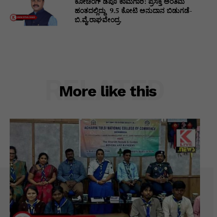
ಕೋಚಿಂಗ್ ಡಿಪೊ ಕಾಮಗಾರಿ: ಪ್ರಸಕ್ತ ಅಂತಿಮ
ಹಂತದಲ್ಲಿದ್ದು ₹ 9.5 ಕೋಟಿ ಅನುದಾನ ಬಿಡುಗಡೆ-
ಬಿ.ವೈ.ರಾಘವೇಂದ್ರ.
RELATED
More like this