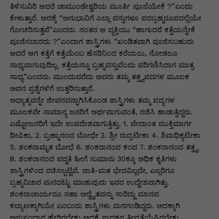
ತಿಳಿಸುವಿರಿ ಆದರೆ ಚಾಮುಂಡೇಶ್ವರಿಯ ಮೂರ್ತಿ ಪೂಜೆಯೇಕೆ ?”ಎಂದು
ಕೇಳುತ್ತಾರೆ. ಅದಕ್ಕೆ “ಅನುಭಾವಿಗೆ ಎಲ್ಲಾ ವಸ್ತುಗಳೂ ಪರಬ್ರಹ್ಮರೂಪದಲ್ಲಿಯೇ
ಗೋಚರಿಸುತ್ತವೆ”ಎಂದರು. ನಂತರ ಆ ವ್ಯಕ್ತಿಯು “ಹಾಗಾದರೆ ಕತ್ತೆಯನ್ನೇಕೆ
ಪೂಜಿಸಬಾರದು ?”ಎಂದಾಗ ಶಾಸ್ತ್ರಿಗಳು “ಖಂಡಿತವಾಗಿ ಪೂಜಿಸಬಹುದು
ಆದರೆ ಆಗ ಕತ್ತೆಗೆ ಕತ್ತೆಯೆಂಬ ಹೆಸರಿನಿಂದ ಕರೆಯಲು, ನೋಡಲೂ
ಸಾಧ್ಯವಾಗುವುದಿಲ್ಲ. ಕತ್ತೆಯನ್ನೂ ಬ್ರಹ್ಮವಸ್ತುವೆಂದು ಪರಿಗಣಿಸಿದಾಗ ಮಾತ್ರ
ಸಾಧ್ಯ”ಎಂದರು. ಮುಂದುವರೆದು ಅವರು ತಮ್ಮ ತತ್ತ್ವಪದಗಳ ಮೂಲಕ
ಅವನ ಪ್ರಶ್ನೆಗಳಿಗೆ ಉತ್ತರಿಸುತ್ತಾರೆ.
ಅಧ್ಯಾತ್ಮವನ್ನೇ ಜೀವನವನ್ನಾಗಿಸಿಕೊಂಡ ಶಾಸ್ತ್ರಿಗಳು ತಮ್ಮ ಪದ್ಯಗಳ
ಮೂಲಕವೇ ಸಾಮಾನ್ಯ ಜನರಿಗೆ ಅರ್ಥವಾಗುವಂತೆ, ರಚಿಸಿ ಹಾಡುತ್ತಿದ್ದರು.
ಎಷ್ಟೋಜನರಿಗೆ ಇದೇ ಉಪದೇಶವಾಗುತ್ತಿತ್ತು. 1. ವೇದಾಂತ ಮುಕ್ತಿಮಾರ್ಗ
ದೀಪಿಕಾ, 2. ಬ್ರಹ್ಮಾನಂದ ಬೋಧೇ 3. ಶ್ರೀ ರುದ್ರಟೀಕಾ 4. ಶಿವಾಧಿಕ್ಯಟೀಕಾ
5. ಶಂಕರಾಮೃತ ಬೋಧೆ 6. ಶಂಕರಾನಂದ ಕಂದ 7. ಶಂಕರಾನಂದ ತತ್ತ್ವ
8. ಶಂಕರಾನಂದ ಪದ್ದತಿ ಹೀಗೆ ಸುಮಾರು 30ಕ್ಕೂ ಅಧಿಕ ಕೃತಿಗಳು
ಶಾಸ್ತ್ರಿಗಳಿಂದ ರಚಿಸಲ್ಪಟ್ಟಿವೆ. ಜಾತಿ-ಮತ ಭೇದವಿಲ್ಲದೇ, ಎಲ್ಲರಿಗೂ
ಬ್ರಹ್ಮವಿಚಾರ ಮನದಟ್ಟು ಮಾಡುವುದು ಇವರ ಉದ್ದೇಶವಾಗಿತ್ತು.
ಶಂಕರಾಚಾರ್ಯರೂ ಸಹಾ ಅದ್ವೈತವನ್ನು ಸಾರಿದ್ದು ಮಾನವ
ಕಲ್ಯಾಣಕ್ಕಾಗಿಯೇ ಎಂಬುದು ಶಾಸ್ತ್ರಿಗಳು ಮನಗಂಡಿದ್ದರು. ಅದಕ್ಕಾಗಿ
ಅನುಸಂಧಾನ ಹೇಗಿರಬೇಕು ಅದಕ್ಕೆ ಸಾಧಕನ ತೀವ್ರತೆಯೆಷ್ಟಿರಬೇಕು