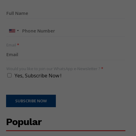
United
States
+1
Email
*
Would you like to join our WhatsApp e-Newsletter ?
*
Yes, Subscribe Now !
SUBSCRIBE NOW
Popular