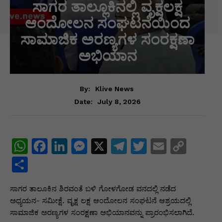
ಸಾಗರ ತಾಲ್ಲೂಕಿನಲ್ಲಿ ವೃಕ್ಷಲಕ್ಷ
ಆಂದೋಲನ ಸಂಘಟನೆಯಿಂದ
ಸಾಮಾಜಿಕ ಅರಣ್ಯಗಳ ಸಂರಕ್ಷಣಾ
ಅಭಿಯಾನ
By:
Klive News
July 8, 2026
Date:
W
F
Li
M
X
T
T
E
C
h
a
n
e
el
w
m
o
S
at
c
k
s
e
itt
ai
p
h
ಸಾಗರ ತಾಲೂಕಿನ ಶಿರವಂತೆ ಬಳಿ ಗೋಳಗೋಡ ವನದಲ್ಲಿ ನಡೆದ
s
e
e
s
gr
er
l
y
ar
ಅಧ್ಯಯನ- ಸಮೀಕ್ಷೆ. ವೃಕ್ಷ ಲಕ್ಷ ಆಂದೋಲನ ಸಂಘಟನೆ ಆಶ್ರಯದಲ್ಲಿ
A
b
dI
e
a
Li
e
ಸಾಮಾಜಿಕ ಅರಣ್ಯಗಳ ಸಂರಕ್ಷಣಾ ಅಭಿಯಾನವನ್ನು ಪ್ರಾರಂಭಿಸಲಾಗಿದೆ.