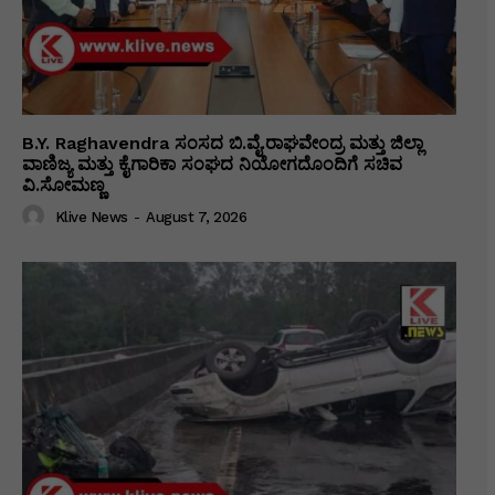
B.Y. Raghavendra ಸಂಸದ ಬಿ.ವೈ.ರಾಘವೇಂದ್ರ ಮತ್ತು ಜಿಲ್ಲಾ
ವಾಣಿಜ್ಯ ಮತ್ತು ಕೈಗಾರಿಕಾ ಸಂಘದ ನಿಯೋಗದೊಂದಿಗೆ ಸಚಿವ
ವಿ‌.ಸೋಮಣ್ಣ
Klive News
-
August 7, 2026