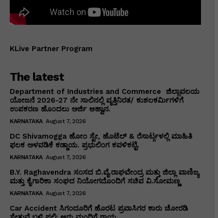
KLive Partner Program
The latest
Department of Industries and Commerce ಜಿಲ್ಲಾವಲಯ
ಯೋಜನೆ 2026-27 ನೇ ಸಾಲಿನಲ್ಲಿ ವೃತ್ತಿನಿರತ/ ಕುಶಲಕರ್ಮಿಗಳಿಗೆ
ಉಪಕರಣ ಹೊಂದಲು ಅರ್ಜಿ ಆಹ್ವಾನ.
KARNATAKA
August 7, 2026
DC Shivamogga ಹೋಂ ಸ್ಟೇ, ಹೊಟೆಲ್ & ರೆಸಾರ್ಟ್ಗಳಲ್ಲಿ ಮಾಹಿತಿ
ಫಲಕ ಅಳವಡಿಕೆ ಕಡ್ಡಾಯ. ಪ್ರಭುಲಿಂಗ ಕವಳಿಕಟ್ಟಿ.
KARNATAKA
August 7, 2026
B.Y. Raghavendra ಸಂಸದ ಬಿ.ವೈ.ರಾಘವೇಂದ್ರ ಮತ್ತು ಜಿಲ್ಲಾ ವಾಣಿಜ್ಯ
ಮತ್ತು ಕೈಗಾರಿಕಾ ಸಂಘದ ನಿಯೋಗದೊಂದಿಗೆ ಸಚಿವ ವಿ‌.ಸೋಮಣ್ಣ
KARNATAKA
August 7, 2026
Car Accident ಸಿಗಂದೂರಿಗೆ ಹೊರಟ ಪ್ರವಾಸಿಗರ ಕಾರು ಚೋರಡಿ
ಸೇತುವೆ ಬಳಿ ಪಲ್ಟಿ: ಆರು ಮಂದಿಗೆ ಗಾಯ.