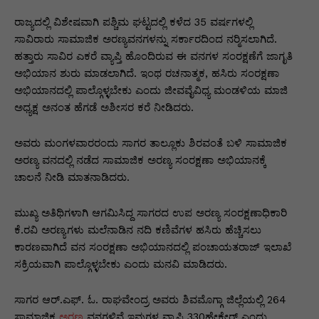
p
o
n
n
m
n
p
o
g
k
ರಾಜ್ಯದಲ್ಲಿ ವಿಶೇಷವಾಗಿ ಪಶ್ಚಿಮ ಘಟ್ಟದಲ್ಲಿ ಕಳೆದ 35 ವರ್ಷಗಳಲ್ಲಿ
ಸಾವಿರಾರು ಸಾಮಾಜಿಕ ಅರಣ್ಯವನಗಳನ್ನು ಸರ್ಕಾರದಿಂದ ನರ‍್ಮಿಸಲಾಗಿದೆ.
k
er
ಹತ್ತಾರು ಸಾವಿರ ಎಕರೆ ವ್ಯಾಪ್ತಿ ಹೊಂದಿರುವ ಈ ವನಗಳ ಸಂರಕ್ಷಣೆಗೆ ಜಾಗೃತಿ
ಅಭಿಯಾನ ಶುರು ಮಾಡಲಾಗಿದೆ. ಇಂಥ ರಚನಾತ್ಮಕ, ಹಸಿರು ಸಂರಕ್ಷಣಾ
ಅಭಿಯಾನದಲ್ಲಿ ಪಾಲ್ಗೊಳ್ಳಬೇಕು ಎಂದು ಜೀವವೈವಿಧ್ಯ ಮಂಡಳಿಯ ಮಾಜಿ
ಅಧ್ಯಕ್ಷ ಅನಂತ ಹೆಗಡೆ ಅಶೀಸರ ಕರೆ ನೀಡಿದರು.
ಅವರು ಮಂಗಳವಾರರಂದು ಸಾಗರ ತಾಲ್ಲೂಕು ಶಿರವಂತೆ ಬಳಿ ಸಾಮಾಜಿಕ
ಅರಣ್ಯ ವನದಲ್ಲಿ ನಡೆದ ಸಾಮಾಜಿಕ ಅರಣ್ಯ ಸಂರಕ್ಷಣಾ ಅಭಿಯಾನಕ್ಕೆ
ಚಾಲನೆ ನೀಡಿ ಮಾತನಾಡಿದರು.
ಮುಖ್ಯ ಅತಿಥಿಗಳಾಗಿ ಆಗಮಿಸಿದ್ದ ಸಾಗರದ ಉಪ ಅರಣ್ಯ ಸಂರಕ್ಷಣಾಧಿಕಾರಿ
ಕೆ.ರವಿ ಅರಣ್ಯಗಳು ಮಲೆನಾಡಿನ ನದಿ ಕಣಿವೆಗಳ ಹಸಿರು ಹೆಚ್ಚಿಸಲು
ಕಾರಣವಾಗಿದೆ ವನ ಸಂರಕ್ಷಣಾ ಅಭಿಯಾನದಲ್ಲಿ ಪಂಚಾಯತರಾಜ್ ಇಲಾಖೆ
ಸಕ್ರಿಯವಾಗಿ ಪಾಲ್ಗೊಳ್ಳಬೇಕು ಎಂದು ಮನವಿ ಮಾಡಿದರು.
ಸಾಗರ ಆರ್.ಎಫ್. ಓ. ರಾಘವೇಂದ್ರ ಅವರು ಶಿವಮೊಗ್ಗಾ ಜಿಲ್ಲೆಯಲ್ಲಿ 264
ಸಾಮಾಜಿಕ
ಅರಣ್ಯ
ವನಗಳಿವೆ ಇವುಗಳ ವ್ಯಾಪ್ತಿ 330ಹೇಕ್ಟೇರ್ ಎಂದು