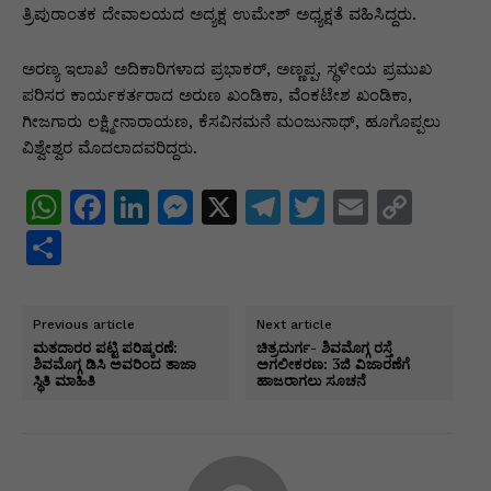
ತ್ರಿಪುರಾಂತಕ ದೇವಾಲಯದ ಅದ್ಯಕ್ಷ ಉಮೇಶ್ ಅಧ್ಯಕ್ಷತೆ ವಹಿಸಿದ್ದರು.
ಅರಣ್ಯ ಇಲಾಖೆ ಅದಿಕಾರಿಗಳಾದ ಪ್ರಭಾಕರ್, ಅಣ್ಣಪ್ಪ, ಸ್ಥಳೀಯ ಪ್ರಮುಖ
ಪರಿಸರ ಕಾರ್ಯಕರ್ತರಾದ ಅರುಣ ಖಂಡಿಕಾ, ವೆಂಕಟೇಶ ಖಂಡಿಕಾ,
ಗೀಜಗಾರು ಲಕ್ಷ್ಮೀನಾರಾಯಣ, ಕೆಸವಿನಮನೆ ಮಂಜುನಾಥ್, ಹೂಗೊಪ್ಪಲು
ವಿಶ್ವೇಶ್ವರ ಮೊದಲಾದವರಿದ್ದರು.
W
F
Li
M
X
T
T
E
C
h
a
n
e
el
w
m
o
S
at
c
k
s
e
itt
ai
p
h
s
e
e
s
gr
er
l
y
ar
Previous article
Next article
A
b
dI
e
a
Li
e
ಮತದಾರರ ಪಟ್ಟಿ ಪರಿಷ್ಕರಣೆ:
ಚಿತ್ರದುರ್ಗ- ಶಿವಮೊಗ್ಗ ರಸ್ತೆ
ಶಿವಮೊಗ್ಗ ಡಿಸಿ ಅವರಿಂದ ತಾಜಾ
ಅಗಲೀಕರಣ: 3ಜಿ ವಿಜಾರಣೆಗೆ
p
o
n
n
m
n
ಸ್ಥಿತಿ ಮಾಹಿತಿ
ಹಾಜರಾಗಲು ಸೂಚನೆ
p
o
g
k
k
er