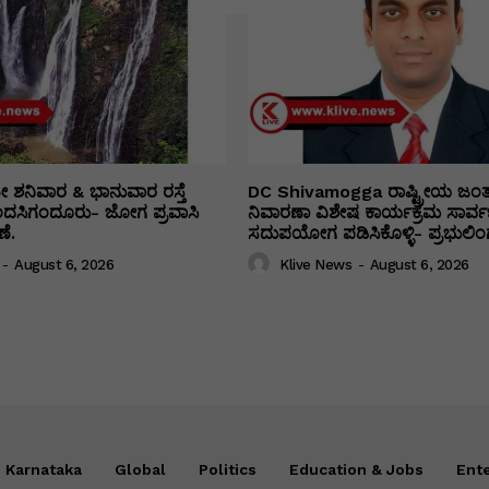
ತೀ ಶನಿವಾರ & ಭಾನುವಾರ ರಸ್ತೆ
DC Shivamogga ರಾಷ್ಟ್ರೀಯ ಜಂ
ಿಂದಸಿಗಂದೂರು- ಜೋಗ ಪ್ರವಾಸಿ
ನಿವಾರಣಾ ವಿಶೇಷ ಕಾರ್ಯಕ್ರಮ ಸಾರ್ವ
ೆ.
ಸದುಪಯೋಗ ಪಡಿಸಿಕೊಳ್ಳಿ- ಪ್ರಭುಲಿಂಗ
-
August 6, 2026
Klive News
-
August 6, 2026
Karnataka
Global
Politics
Education & Jobs
Ent