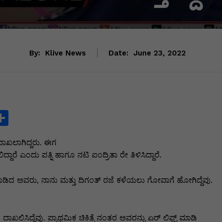
By:
Klive News
Date:
June 23, 2022
S
h
ದಾಖಲಾಗಿದ್ದರು. ಈಗ
ar
ದಾರೆ ಎಂದು ಪತ್ನಿ ಹಾಗೂ ನಟಿ ಐಂದ್ರಿತಾ ರೇ ತಿಳಿಸಿದ್ದಾರೆ.
e
i
ನಾಡಿದ ಅವರು, ನಾನು ಮತ್ತು ದಿಗಂತ್‌ ರಜೆ ಕಳೆಯಲು ಗೋವಾಗೆ ಹೋಗಿದ್ದೆವು.
ಾಖಲಿಸಿದ್ದೆವು. ಪ್ರಾಥಮಿಕ ಚಿಕಿತ್ಸೆ ನಂತರ ಅವರನ್ನು ಏರ್‌ ಲಿಫ್ಟ್‌ ಮಾಡಿ