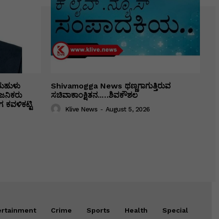
ತುಹುಳು
Shivamogga News ಥಣ್ಣಗಾಗುತ್ತಿರುವ
ಜನಿಕರು
ಸಚಿವಾಕಾಂಕ್ಷಿತನ..…ಶಿವಕೌಶಲ
 ಕವಳಿಕಟ್ಟಿ
Klive News
-
August 5, 2026
ertainment
Crime
Sports
Health
Special