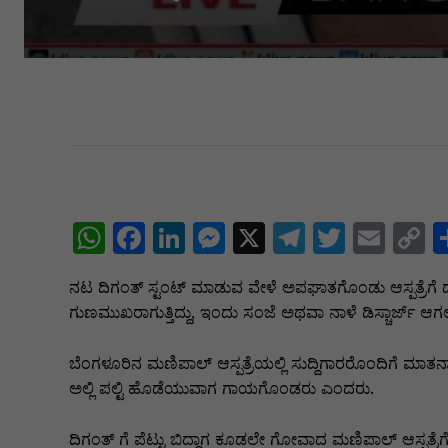
W
F
Li
M
X
T
T
E
C
h
a
n
e
el
w
m
o
ನಟ ದಿಗಂತ್‌ ಸ್ಟಂಟ್ ಮಾಡುವ ವೇಳೆ ಅಪಘಾತಗೊಂಡು ಆಸ್ಪತ್ರೆಗೆ 
at
c
k
s
e
itt
ai
p
ಗುಣಮುಖರಾಗುತ್ತಿದ್ದು, ಇಂದು ಸಂಜೆ ಅಥವಾ ನಾಳೆ ಡಿಸ್ಚಾರ್ಜ್‌ ಆಗಲಿದ್
s
e
e
s
gr
er
l
y
A
b
dI
e
a
L
ಬೆಂಗಳೂರಿನ ಮಣಿಪಾಲ್‌ ಆಸ್ಪತ್ರೆಯಲ್ಲಿ ಸುದ್ದಿಗಾರರೊಂದಿಗೆ ಮಾತ
ಅಲ್ಲಿ ಪಲ್ಟಿ ಹೊಡೆಯುವಾಗ ಗಾಯಗೊಂಡರು ಎಂದರು.
p
o
n
n
m
n
p
o
g
k
ದಿಗಂತ್‌ ಗೆ ಪೆಟ್ಟು ಬಿದ್ದಾಗ ಕೂಡಲೇ ಗೋವಾದ ಮಣಿಪಾಲ್‌ ಆಸ್ಪತ್ರೆಗೆ ದ