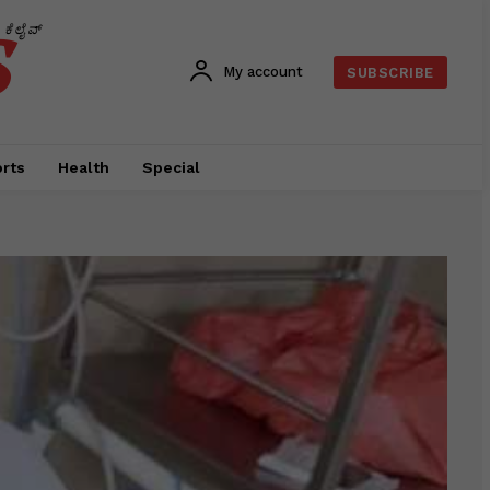
s
ಕೆಲೈವ್
My account
SUBSCRIBE
rts
Health
Special