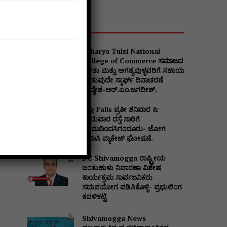
Popular
Acharya Tulsi National
College of Commerce ಸಮಾಜದ
ಒಳಿತು ಮತ್ತು ಅಗತ್ಯವುಳ್ಳವರಿಗೆ ಸಹಾಯ
ನೀಡುವುದೇ ಸ್ಕಾರ್ಫ್ ದಿನಾಚರಣೆ
ಉದ್ದೇಶ-ಆರ್.ಎಂ.ಜಗದೀಶ್.
Jog Falls ಪ್ರತೀ ಶನಿವಾರ &
Website:
ಭಾನುವಾರ ರಸ್ತೆ ಸಾರಿಗೆ
ನಿಗಮದಿಂದಸಿಗಂದೂರು- ಜೋಗ
ಪ್ರವಾಸಿ ಪ್ಯಾಕೇಜ್ ಘೋಷಣೆ.
DC Shivamogga ರಾಷ್ಟ್ರೀಯ
ಜಂತುಹುಳು ನಿವಾರಣಾ ವಿಶೇಷ
ಕಾರ್ಯಕ್ರಮ ಸಾರ್ವಜನಿಕರು
ಸದುಪಯೋಗ ಪಡಿಸಿಕೊಳ್ಳಿ- ಪ್ರಭುಲಿಂಗ
ಕವಳಿಕಟ್ಟಿ
Shivamogga News