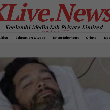
KLive.New
Keelambi Media Lab Private Limited
Thursday, August 6, 2026
itics
Education & Jobs
Entertainment
Crime
Spo