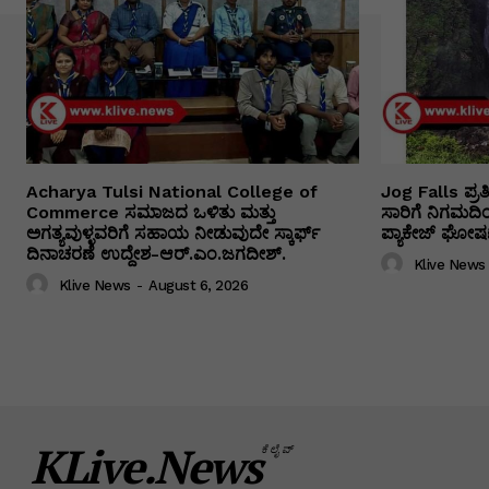
Acharya Tulsi National College of
Jog Falls ಪ್ರ
Commerce ಸಮಾಜದ ಒಳಿತು ಮತ್ತು
ಸಾರಿಗೆ ನಿಗಮದ
ಅಗತ್ಯವುಳ್ಳವರಿಗೆ ಸಹಾಯ ನೀಡುವುದೇ ಸ್ಕಾರ್ಫ್
ಪ್ಯಾಕೇಜ್ ಘೋಷಣ
ದಿನಾಚರಣೆ ಉದ್ದೇಶ-ಆರ್.ಎಂ.ಜಗದೀಶ್.
Klive News
Klive News
-
August 6, 2026
KLive.News
ಕೆಲೈವ್