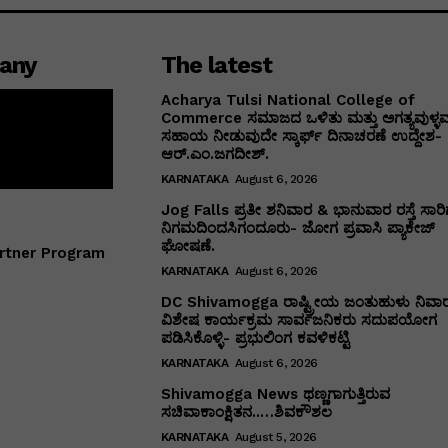
any
The latest
Acharya Tulsi National College of
Commerce ಸಮಾಜದ ಒಳಿತು ಮತ್ತು ಅಗತ್ಯವುಳ್ಳವರ
ಸಹಾಯ ನೀಡುವುದೇ ಸ್ಕಾರ್ಫ್ ದಿನಾಚರಣೆ ಉದ್ದೇಶ-
ಆರ್.ಎಂ.ಜಗದೀಶ್.
KARNATAKA
August 6, 2026
Jog Falls ಪ್ರತೀ ಶನಿವಾರ & ಭಾನುವಾರ ರಸ್ತೆ ಸಾರಿಗ
ನಿಗಮದಿಂದಸಿಗಂದೂರು- ಜೋಗ ಪ್ರವಾಸಿ ಪ್ಯಾಕೇಜ್
ಘೋಷಣೆ.
rtner Program
KARNATAKA
August 6, 2026
DC Shivamogga ರಾಷ್ಟ್ರೀಯ ಜಂತುಹುಳು ನಿವಾ
ವಿಶೇಷ ಕಾರ್ಯಕ್ರಮ ಸಾರ್ವಜನಿಕರು ಸದುಪಯೋಗ
ಪಡಿಸಿಕೊಳ್ಳಿ- ಪ್ರಭುಲಿಂಗ ಕವಳಿಕಟ್ಟಿ
KARNATAKA
August 6, 2026
Shivamogga News ಥಣ್ಣಗಾಗುತ್ತಿರುವ
ಸಚಿವಾಕಾಂಕ್ಷಿತನ..…ಶಿವಕೌಶಲ
KARNATAKA
August 5, 2026