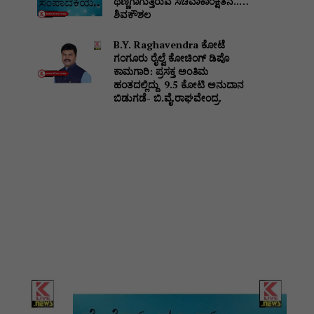
ಥಣ್ಣಗಾಗುತ್ತಿರುವ ಸಚಿವಾಕಾಂಕ್ಷಿತನ..…
ಶಿವಕೌಶಲ
B.Y. Raghavendra ಕೋಟೆ
ಗಂಗೂರು ರೈಲ್ವೆ ಕೋಚಿಂಗ್ ಡಿಪೊ
ಕಾಮಗಾರಿ: ಪ್ರಸಕ್ತ ಅಂತಿಮ
ಹಂತದಲ್ಲಿದ್ದು ₹ 9.5 ಕೋಟಿ ಅನುದಾನ
ಬಿಡುಗಡೆ- ಬಿ.ವೈ.ರಾಘವೇಂದ್ರ.