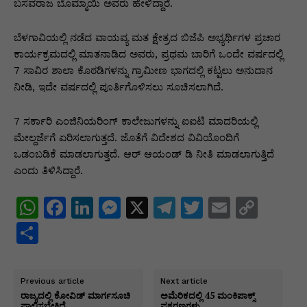
p
o
n
n
m
n
ಬಸವರಾಜ ಬೊಮ್ಮಾಯಿ ಅವರು ಹೇಳಿದ್ದಾರೆ.
p
o
g
k
ಬೆಳಗಾವಿಯಲ್ಲಿ ನಡೆದ ವಾಯವ್ಯ ಮತ ಕ್ಷೇತ್ರದ ಬಿಜೆಪಿ ಅಭ್ಯರ್ಥಿಗಳ ಪ್ರಚಾರ
k
er
ಕಾರ್ಯಕ್ರಮದಲ್ಲಿ ಮಾತನಾಡಿದ ಅವರು, ಪ್ರಥಮ ಬಾರಿಗೆ ಒಂದೇ ವರ್ಷದಲ್ಲಿ
7 ಸಾವಿರ ಶಾಲಾ ಕೊಠಡಿಗಳನ್ನು ಗ್ರಾಮೀಣ ಭಾಗದಲ್ಲಿ ಕಟ್ಟಲು ಅನುದಾನ
ನೀಡಿ, ಇದೇ ವರ್ಷದಲ್ಲಿ ಪೂರ್ತಿಗೊಳಿಸಲು ಸೂಚಿಸಲಾಗಿದೆ.
7 ಸರ್ಕಾರಿ ಎಂಜಿನಿಯರಿಂಗ್‌ ಕಾಲೇಜುಗಳನ್ನು ಐಐಟಿ ಮಾದರಿಯಲ್ಲಿ
ಮೇಲ್ದರ್ಜೆಗೆ ಏರಿಸಲಾಗುತ್ತದೆ. ಜೊತೆಗೆ ವಿದೇಶದ ವಿವಿಯೊಂದಿಗೆ
ಒಡಂಬಡಿಕೆ ಮಾಡಲಾಗುತ್ತದೆ. ಆರ್‌ ಆಯಂಡ್‌ ಡಿ ನೀತಿ ಮಾಡಲಾಗುತ್ತಿದೆ
ಎಂದು ತಿಳಿಸಿದ್ದಾರೆ.
W
F
Li
M
X
T
T
E
C
h
a
n
e
el
w
m
o
S
at
c
k
s
e
itt
ai
p
h
s
e
e
s
gr
er
l
y
ar
Previous article
Next article
A
b
dI
e
a
Li
e
ರಾಜ್ಯದಲ್ಲಿ ಕೋವಿಡ್ ಮಾರ್ಗಸೂಚಿ
ಅಮೆರಿಕದಲ್ಲಿ 45 ಮಂಕಿಪಾಕ್ಸ್
ಪಾಲಿಸಬೇಕಿದೆ
ಪ್ರಕರಣಗಳು