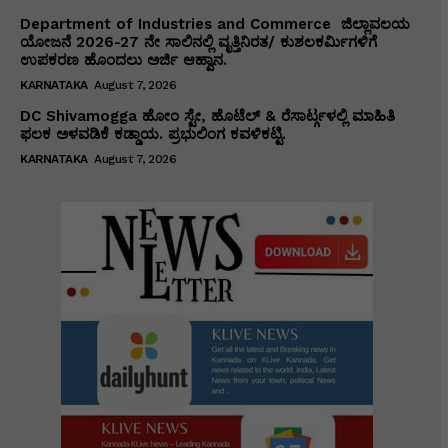
Department of Industries and Commerce ಜಿಲ್ಲಾವಲಯ
ಯೋಜನೆ 2026-27 ನೇ ಸಾಲಿನಲ್ಲಿ ವೃತ್ತಿನಿರತ/ ಕುಶಲಕರ್ಮಿಗಳಿಗೆ
ಉಪಕರಣ ಹೊಂದಲು ಅರ್ಜಿ ಆಹ್ವಾನ.
KARNATAKA
August 7, 2026
DC Shivamogga ಹೋಂ ಸ್ಟೇ, ಹೊಟೆಲ್ & ರೆಸಾರ್ಟ್ಗಳಲ್ಲಿ ಮಾಹಿತಿ
ಫಲಕ ಅಳವಡಿಕೆ ಕಡ್ಡಾಯ. ಪ್ರಭುಲಿಂಗ ಕವಳಿಕಟ್ಟಿ.
KARNATAKA
August 7, 2026