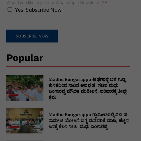
Would you like to join our WhatsApp e-Newsletter ?
*
Yes, Subscribe Now !
SUBSCRIBE NOW
Popular
Madhu Bangarappa ತೀರ್ಥಹಳ್ಳಿ ಬಳಿ ಗುಡ್ಡ
ಕುಸಿತದಿಂದ ಸಾವಿನ ಅವಘಡ: ಸಚಿವ ಮಧು
ಬಂಗಾರಪ್ಪ ಮೌಖಿಕ ಪರಿಶೀಲನೆ, ಪರಿಹಾರಕ್ಕೆ ಶೀಘ್ರ
ಕ್ರಮ
Madhu Bangarappa ಗ್ರಾಮೀಣರಲ್ಲಿ ವಿಬಿ-ಜಿ
ರಾಮ್ ಜಿ ಯೋಜನೆ ಬಗ್ಗೆ ಮನವರಿಕೆ ಮಾಡಿ, ಹೆಚ್ಚಿನ
ಜನಕ್ಕೆ ಕೆಲಸ ನೀಡಿ- ಮಧು ಬಂಗಾರಪ್ಪ