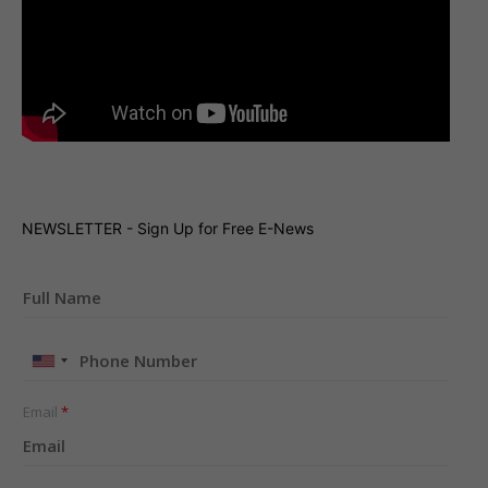
NEWSLETTER - Sign Up for Free E-News
United
States
+1
Email
*