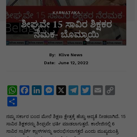
KARNATAKA
ಶೀಘ್ರವೇ 15 ಸಾವಿರ ಶಿಕ್ಷಕರ
ನೆಮಕ- ಬೊಮ್ಮಾಯಿ
By:
Klive News
June 12, 2022
Date:
W
F
Li
M
X
T
T
E
C
h
a
n
e
el
w
m
o
S
at
c
k
s
e
itt
ai
p
h
ನಮ್ಮ ಸರ್ಕಾರ ಬಂದ ಮೇಲೆ ಶಿಕ್ಷಣ ಕ್ಷೇತ್ರಕ್ಕೆ ಹೆಚ್ಚು ಆದ್ಯತೆ ನೀಡಲಾಗಿದೆ. 15
s
e
e
s
gr
er
l
y
ar
ಸಾವಿರ ಶಿಕ್ಷಕರನ್ನು ಶೀಘ್ರವೇ ಭರ್ತಿ ಮಾಡಲಾಗುತ್ತದೆ. ಕಾಲೇಜಿನಲ್ಲಿ 6
A
b
dI
e
a
Li
e
ಸಾವಿರ ಸ್ಮಾರ್ಟ್‌ ಕ್ಲಾಸ್‌ಗಳನ್ನು ಆರಂಭಿಸಲಾಗತ್ತದೆ ಎಂದು ಮುಖ್ಯಮಂತ್ರಿ