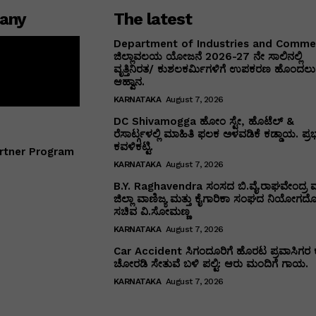
any
The latest
Department of Industries and Comm
ಜಿಲ್ಲಾವಲಯ ಯೋಜನೆ 2026-27 ನೇ ಸಾಲಿನಲ್ಲಿ
ವೃತ್ತಿನಿರತ/ ಕುಶಲಕರ್ಮಿಗಳಿಗೆ ಉಪಕರಣ ಹೊಂದಲು 
ಆಹ್ವಾನ.
KARNATAKA
August 7, 2026
DC Shivamogga ಹೋಂ ಸ್ಟೇ, ಹೊಟೆಲ್ &
ರೆಸಾರ್ಟ್ಗಳಲ್ಲಿ ಮಾಹಿತಿ ಫಲಕ ಅಳವಡಿಕೆ ಕಡ್ಡಾಯ. ಪ್ರ
ಕವಳಿಕಟ್ಟಿ.
rtner Program
KARNATAKA
August 7, 2026
B.Y. Raghavendra ಸಂಸದ ಬಿ.ವೈ.ರಾಘವೇಂದ್ರ ಮ
ಜಿಲ್ಲಾ ವಾಣಿಜ್ಯ ಮತ್ತು ಕೈಗಾರಿಕಾ ಸಂಘದ ನಿಯೋಗದೊ
ಸಚಿವ ವಿ‌.ಸೋಮಣ್ಣ
KARNATAKA
August 7, 2026
Car Accident ಸಿಗಂದೂರಿಗೆ ಹೊರಟ ಪ್ರವಾಸಿಗರ 
ಚೋರಡಿ ಸೇತುವೆ ಬಳಿ ಪಲ್ಟಿ: ಆರು ಮಂದಿಗೆ ಗಾಯ.
KARNATAKA
August 7, 2026