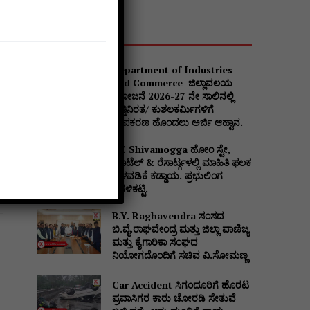
Popular
Department of Industries
and Commerce ಜಿಲ್ಲಾವಲಯ
ಯೋಜನೆ 2026-27 ನೇ ಸಾಲಿನಲ್ಲಿ
ವೃತ್ತಿನಿರತ/ ಕುಶಲಕರ್ಮಿಗಳಿಗೆ
ಉಪಕರಣ ಹೊಂದಲು ಅರ್ಜಿ ಆಹ್ವಾನ.
DC Shivamogga ಹೋಂ ಸ್ಟೇ,
ಹೊಟೆಲ್ & ರೆಸಾರ್ಟ್ಗಳಲ್ಲಿ ಮಾಹಿತಿ ಫಲಕ
ಅಳವಡಿಕೆ ಕಡ್ಡಾಯ. ಪ್ರಭುಲಿಂಗ
ಕವಳಿಕಟ್ಟಿ.
Website:
B.Y. Raghavendra ಸಂಸದ
ಬಿ.ವೈ.ರಾಘವೇಂದ್ರ ಮತ್ತು ಜಿಲ್ಲಾ ವಾಣಿಜ್ಯ
ಮತ್ತು ಕೈಗಾರಿಕಾ ಸಂಘದ
ನಿಯೋಗದೊಂದಿಗೆ ಸಚಿವ ವಿ‌.ಸೋಮಣ್ಣ
Car Accident ಸಿಗಂದೂರಿಗೆ ಹೊರಟ
ಪ್ರವಾಸಿಗರ ಕಾರು ಚೋರಡಿ ಸೇತುವೆ