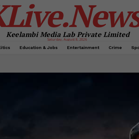
KLive.New
Keelambi Media Lab Private Limited
Saturday, August 8, 2026
itics
Education & Jobs
Entertainment
Crime
Spo