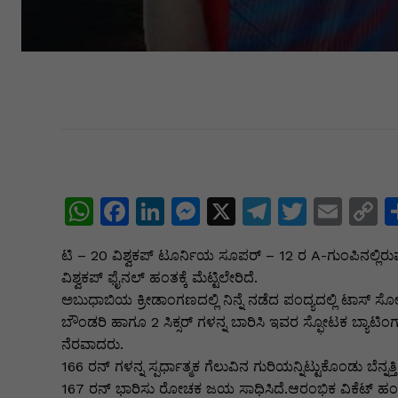
W
F
Li
M
X
T
T
E
C
h
a
n
e
el
w
m
o
ಟಿ – 20 ವಿಶ್ವಕಪ್ ಟೂರ್ನಿಯ ಸೂಪರ್ – 12 ರ A-ಗುಂಪಿನಲ್ಲಿರುವ
at
c
k
s
e
itt
ai
p
ವಿಶ್ವಕಪ್ ಫೈನಲ್ ಹಂತಕ್ಕೆ ಮೆಟ್ಟಿಲೇರಿದೆ.
s
e
e
s
gr
er
l
y
ಅಬುಧಾಬಿಯ ಕ್ರೀಡಾಂಗಣದಲ್ಲಿ ನಿನ್ನೆ ನಡೆದ ಪಂದ್ಯದಲ್ಲಿ ಟಾಸ್ ಸ
A
b
dI
e
a
L
ಬೌಂಡರಿ ಹಾಗೂ 2 ಸಿಕ್ಸರ್ ಗಳನ್ನ ಬಾರಿಸಿ ಇವರ ಸ್ಫೋಟಕ ಬ್ಯಾಟಿಂಗ್
ನೆರವಾದರು.
p
o
n
n
m
n
166 ರನ್ ಗಳನ್ನ ಸ್ಪರ್ಧಾತ್ಮಕ ಗೆಲುವಿನ ಗುರಿಯನ್ನಿಟ್ಟುಕೊಂಡು ಬೆನ್ನ
p
o
g
k
167 ರನ್ ಭಾರಿಸು ರೋಚಕ ಜಯ ಸಾಧಿಸಿದೆ.ಆರಂಭಿಕ ವಿಕೆಟ್ ಹಂತ