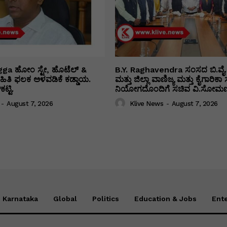
ga ಹೋಂ ಸ್ಟೇ, ಹೊಟೆಲ್ &
B.Y. Raghavendra ಸಂಸದ ಬಿ.ವೈ.
 ಮಾಹಿತಿ ಫಲಕ ಅಳವಡಿಕೆ ಕಡ್ಡಾಯ.
ಮತ್ತು ಜಿಲ್ಲಾ ವಾಣಿಜ್ಯ ಮತ್ತು ಕೈಗಾರಿ
ಟ್ಟಿ.
ನಿಯೋಗದೊಂದಿಗೆ ಸಚಿವ ವಿ‌.ಸೋಮಣ್
-
August 7, 2026
Klive News
-
August 7, 2026
Karnataka
Global
Politics
Education & Jobs
Ent