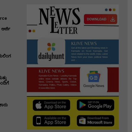
erce
ಅರ್ಜಿ
ಭುಲಿಂಗ
ತ್ತು
ಂದಿಗೆ
ಕಾರು