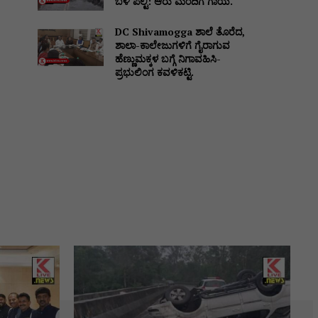
ಬಳಿ ಪಲ್ಟಿ: ಆರು ಮಂದಿಗೆ ಗಾಯ.
DC Shivamogga ಶಾಲೆ ತೊರೆದ,
ಶಾಲಾ-ಕಾಲೇಜುಗಳಿಗೆ ಗೈರಾಗುವ
ಹೆಣ್ಣುಮಕ್ಕಳ ಬಗ್ಗೆ ನಿಗಾವಹಿಸಿ-
ಪ್ರಭುಲಿಂಗ ಕವಳಿಕಟ್ಟಿ.