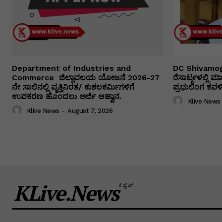
Department of Industries and
DC Shivamog
Commerce ಜಿಲ್ಲಾವಲಯ ಯೋಜನೆ 2026-27
ರೆಸಾರ್ಟ್ಗಳಲ್ಲಿ
ನೇ ಸಾಲಿನಲ್ಲಿ ವೃತ್ತಿನಿರತ/ ಕುಶಲಕರ್ಮಿಗಳಿಗೆ
ಪ್ರಭುಲಿಂಗ ಕವಳಿಕ
ಉಪಕರಣ ಹೊಂದಲು ಅರ್ಜಿ ಆಹ್ವಾನ.
Klive News
Klive News
-
August 7, 2026
KLive.News
ಕೆಲೈವ್