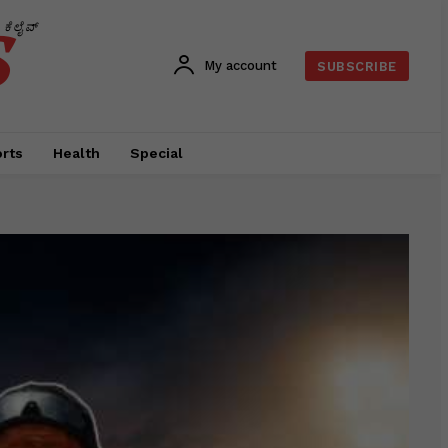
s
ಕೆಲೈವ್
My account
SUBSCRIBE
rts
Health
Special