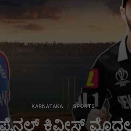
KARNATAKA
SPORTS
 ಫೈನಲ್ ಕಿವೀಸ್ ಮೊದಲ