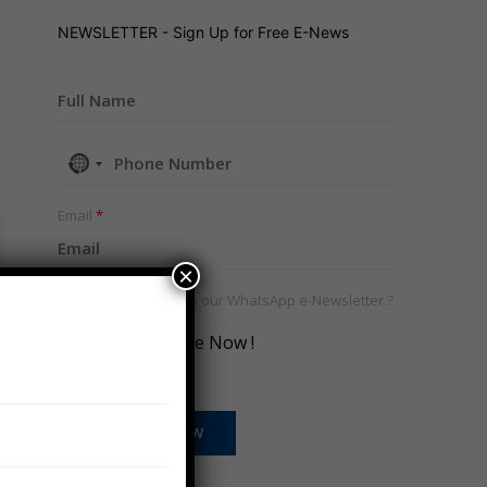
NEWSLETTER - Sign Up for Free E-News
No
country
selected
Email
*
×
Would you like to join our WhatsApp e-Newsletter ?
*
Yes, Subscribe Now !
SUBSCRIBE NOW