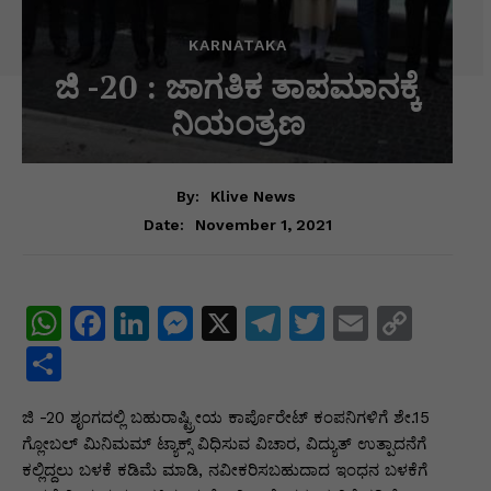
KARNATAKA
ಜಿ -20 : ಜಾಗತಿಕ ತಾಪಮಾನಕ್ಕೆ
ನಿಯಂತ್ರಣ
By:
Klive News
November 1, 2021
Date:
W
F
Li
M
X
T
T
E
C
h
a
n
e
el
w
m
o
S
at
c
k
s
e
itt
ai
p
h
ಜಿ -20 ಶೃಂಗದಲ್ಲಿ ಬಹುರಾಷ್ಟ್ರೀಯ ಕಾರ್ಪೊರೇಟ್ ಕಂಪನಿಗಳಿಗೆ ಶೇ.15
s
e
e
s
gr
er
l
y
ar
ಗ್ಲೋಬಲ್ ಮಿನಿಮಮ್ ಟ್ಯಾಕ್ಸ್ ವಿಧಿಸುವ ವಿಚಾರ, ವಿದ್ಯುತ್ ಉತ್ಪಾದನೆಗೆ
A
b
dI
e
a
Li
e
ಕಲ್ಲಿದ್ದಲು ಬಳಕೆ ಕಡಿಮೆ ಮಾಡಿ, ನವೀಕರಿಸಬಹುದಾದ ಇಂಧನ ಬಳಕೆಗೆ