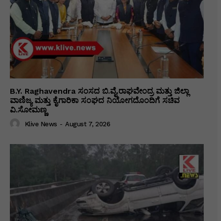
B.Y. Raghavendra ಸಂಸದ ಬಿ.ವೈ.ರಾಘವೇಂದ್ರ ಮತ್ತು ಜಿಲ್ಲಾ
ವಾಣಿಜ್ಯ ಮತ್ತು ಕೈಗಾರಿಕಾ ಸಂಘದ ನಿಯೋಗದೊಂದಿಗೆ ಸಚಿವ
ವಿ‌.ಸೋಮಣ್ಣ
Klive News
-
August 7, 2026