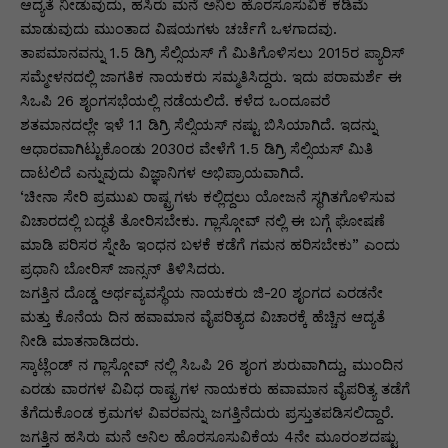
p
o
n
n
m
n
ಆದ್ಯತೆ ನೀಡುವುದು, ಹಸಿರು ಮನೆ ಅನಿಲ ಹೊರಸೂಸುವಿಕೆ ಕಡಿಮೆ
ಮಾಡುವುದು ಮುಂತಾದ ವಿಷಯಗಳು ಚರ್ಚೆಗೆ ಒಳಗಾದವು.
p
o
g
k
ತಾಪಮಾನವನ್ನು 1.5 ಡಿಗ್ರಿ ಸೆಲ್ಸಿಯಸ್ ಗೆ ಮಿತಿಗೊಳಿಸಲು 2015ರ ಪ್ಯಾರಿಸ್
k
er
ಸಮ್ಮೇಳನದಲ್ಲಿ ಜಾಗತಿಕ ನಾಯಕರು ಸಮ್ಮತಿಸಿದ್ದರು. ಇದು ಪರಾಮರ್ಶೆ ಈ
ಸಿಒಪಿ 26 ಶೃಂಗಸಭೆಯಲ್ಲಿ ನಡೆಯಲಿದೆ. ಕಳೆದ ಒಂದೂವರೆ
ಶತಮಾನದಲ್ಲೇ ಇಳೆ 1.1 ಡಿಗ್ರಿ ಸೆಲ್ಸಿಯಸ್ ನಷ್ಟು ಬಿಸಿಯಾಗಿದೆ. ಇದನ್ನು
ಆಧಾರವಾಗಿಟ್ಟುಕೊಂಡು 2030ರ ವೇಳೆಗೆ 1.5 ಡಿಗ್ರಿ ಸೆಲ್ಸಿಯಸ್ ಮಿತಿ
ದಾಟಲಿದೆ ಎನ್ನುವುದು ವಿಜ್ಞಾನಿಗಳ ಅಭಿಪ್ರಾಯವಾಗಿದೆ.
‘ಚೀನಾ ಸೇರಿ ಪ್ರಮುಖ ರಾಷ್ಟ್ರಗಳು ಕಲ್ಲಿದ್ದಲು ಯೋಜನೆ ಸ್ಥಗಿತಗೊಳಿಸುವ
ವಿಚಾರದಲ್ಲಿ ಬದ್ಧತೆ ತೋರಿಸಬೇಕು. ಗ್ಲಾಸ್ಗೋವ್ ನಲ್ಲಿ ಈ ಬಗ್ಗೆ ಘೋಷಣೆ
ಮಾಡಿ ಪರಿಸರ ಸ್ನೇಹಿ ಇಂಧನ ಬಳಕೆ ಕಡೆಗೆ ಗಮನ ಹರಿಸಬೇಕು” ಎಂದು
ಪ್ರಧಾನಿ ಬೋರಿಸ್ ಜಾನ್ಸನ್ ತಿಳಿಸಿದರು.
ಜಗತ್ತಿನ ದೊಡ್ಡ ಅರ್ಥವ್ಯವಸ್ಥೆಯ ನಾಯಕರು ಜಿ-20 ಶೃಂಗದ ಎರಡನೇ
ಮತ್ತು ಕೊನೆಯ ದಿನ ಹವಾಮಾನ ವೈಪರಿತ್ಯದ ವಿಚಾರಕ್ಕೆ ಹೆಚ್ಚಿನ ಆದ್ಯತೆ
ನೀಡಿ ಮಾತನಾಡಿದರು.
ಸ್ಕಾಟ್ಲೆಂಡ್ ನ ಗ್ಲಾಸ್ಗೋವ್ ನಲ್ಲಿ ಸಿಒಪಿ 26 ಶೃಂಗ ಶುರುವಾಗಿದ್ದು, ಮುಂದಿನ
ಎರಡು ವಾರಗಳ ವಿವಿಧ ರಾಷ್ಟ್ರಗಳ ನಾಯಕರು ಹವಾಮಾನ ವೈಪರಿತ್ಯ ತಡೆಗೆ
ತೆಗೆದುಕೊಂಡ ಕ್ರಮಗಳ ವಿವರವನ್ನು ಜಗತ್ತಿನೆದುರು ಪ್ರಸ್ತುತಪಡಿಸಲಿದ್ದಾರೆ.
ಜಗತ್ತಿನ ಹಸಿರು ಮನೆ ಅನಿಲ ಹೊರಸೂಸುವಿಕೆಯ 4ನೇ ಮೂರಂಶದಷ್ಟು