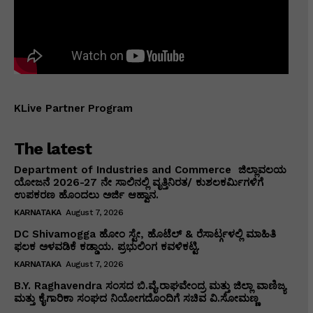
KLive Partner Program
The latest
Department of Industries and Commerce ಜಿಲ್ಲಾವಲಯ
ಯೋಜನೆ 2026-27 ನೇ ಸಾಲಿನಲ್ಲಿ ವೃತ್ತಿನಿರತ/ ಕುಶಲಕರ್ಮಿಗಳಿಗೆ
ಉಪಕರಣ ಹೊಂದಲು ಅರ್ಜಿ ಆಹ್ವಾನ.
KARNATAKA
August 7, 2026
DC Shivamogga ಹೋಂ ಸ್ಟೇ, ಹೊಟೆಲ್ & ರೆಸಾರ್ಟ್ಗಳಲ್ಲಿ ಮಾಹಿತಿ
ಫಲಕ ಅಳವಡಿಕೆ ಕಡ್ಡಾಯ. ಪ್ರಭುಲಿಂಗ ಕವಳಿಕಟ್ಟಿ.
KARNATAKA
August 7, 2026
B.Y. Raghavendra ಸಂಸದ ಬಿ.ವೈ.ರಾಘವೇಂದ್ರ ಮತ್ತು ಜಿಲ್ಲಾ ವಾಣಿಜ್ಯ
ಮತ್ತು ಕೈಗಾರಿಕಾ ಸಂಘದ ನಿಯೋಗದೊಂದಿಗೆ ಸಚಿವ ವಿ‌.ಸೋಮಣ್ಣ