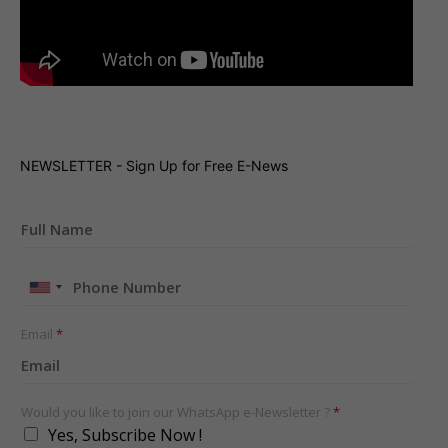
NEWSLETTER - Sign Up for Free E-News
United
States
+1
Email
*
Would you like to join our WhatsApp e-Newsletter ?
*
Yes, Subscribe Now !