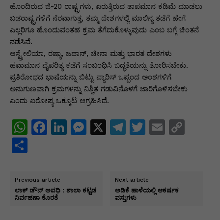
ಹೊಂದಿರುವ ಜಿ-20 ರಾಷ್ಟ್ರಗಳು, ಏರುತ್ತಿರುವ ತಾಪಮಾನ ಕಡಿಮೆ ಮಾಡಲು
ಬಡರಾಷ್ಟ್ರಗಳಿಗೆ ನೆರವಾಗುತ್ತ, ತಮ್ಮ ದೇಶಗಳಲ್ಲಿ ಮಾಲಿನ್ಯ ತಡೆಗೆ ಹೇಗೆ
ಎಲ್ಲರಿಗೂ ಹೊಂದುವಂತಹ ಕ್ರಮ ತೆಗೆದುಕೊಳ್ಳುವುದು ಎಂಬ ಬಗ್ಗೆ ಚಿಂತನೆ
ನಡೆಸಿವೆ.
ಆಸ್ಟ್ರೇಲಿಯಾ, ರಷ್ಯಾ, ಜಪಾನ್, ಚೀನಾ ಮತ್ತು ಭಾರತ ದೇಶಗಳು
ಹವಾಮಾನ ವೈಪರಿತ್ಯ ಕಡೆಗೆ ಸಂಬಂಧಿಸಿ ಬದ್ಧತೆಯನ್ನು ತೋರಿಸಬೇಕು.
ಪ್ರತಿರೋಧದ ಭಾಷೆಯನ್ನು ಬಿಟ್ಟು ಪ್ಯಾರಿಸ್ ಒಪ್ಪಂದ ಅಂಶಗಳಿಗೆ
ಅನುಗುಣವಾಗಿ ಕ್ರಮಗಳನ್ನು ನಿಶ್ಚಿತ ಗಡುವಿನೊಳಗೆ ಜಾರಿಗೊಳಿಸಬೇಕು
ಎಂದು ಐರೋಪ್ಯ ಒಕ್ಕೂಟ ಆಗ್ರಹಿಸಿದೆ.
W
F
Li
M
X
T
T
E
C
h
a
n
e
el
w
m
o
S
at
c
k
s
e
itt
ai
p
h
s
e
e
s
gr
er
l
y
ar
Previous article
Next article
A
b
dI
e
a
Li
e
ಲಾಕ್ ಡೌನ್ ಅವಧಿ : ಶಾಲಾ ಕಟ್ಟಡ
ಅಡಿಕೆ ಹಾಳೆಯಲ್ಲಿ ಆಕರ್ಷಕ
ನಿರ್ವಹಣಾ ಕೊರತೆ
ವಸ್ತುಗಳು
p
o
n
n
m
n