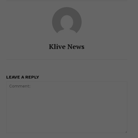
p
o
g
k
k
er
Klive News
LEAVE A REPLY
Comment: