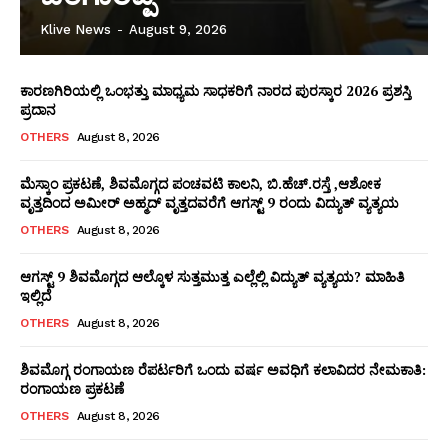
Klive News
-
August 9, 2026
ಕಾರಣಗಿರಿಯಲ್ಲಿ ಒಂಭತ್ತು ಮಾಧ್ಯಮ ಸಾಧಕರಿಗೆ ನಾರದ ಪುರಸ್ಕಾರ 2026 ಪ್ರಶಸ್ತಿ
ಪ್ರದಾನ‌
OTHERS
August 8, 2026
ಮೆಸ್ಕಾಂ ಪ್ರಕಟಣೆ, ಶಿವಮೊಗ್ಗದ ಪಂಚವಟಿ ಕಾಲನಿ, ಬಿ.ಹೆಚ್.ರಸ್ತೆ ,ಆಶೋಕ
ವೃತ್ತದಿಂದ ಅಮೀರ್ ಅಹ್ಮದ್ ವೃತ್ತದವರೆಗೆ ಆಗಸ್ಟ್ 9 ರಂದು ವಿದ್ಯುತ್ ವ್ಯತ್ಯಯ
OTHERS
August 8, 2026
ಆಗಸ್ಟ್ 9 ಶಿವಮೊಗ್ಗದ ಆಲ್ಕೊಳ ಸುತ್ತಮುತ್ತ ಎಲ್ಲೆಲ್ಲಿ ವಿದ್ಯುತ್ ವ್ಯತ್ಯಯ? ಮಾಹಿತಿ
ಇಲ್ಲಿದೆ
OTHERS
August 8, 2026
WhatsApp
Facebook
LinkedIn
Messenger
X
Telegram
Twitter
Email
Copy
Sha
ಶಿವಮೊಗ್ಗ ರಂಗಾಯಣ ರೆಪರ್ಟರಿಗೆ ಒಂದು ವರ್ಷ ಅವಧಿಗೆ ಕಲಾವಿದರ ನೇಮಕಾತಿ:
Link
ರಂಗಾಯಣ ಪ್ರಕಟಣೆ
OTHERS
August 8, 2026
News Week