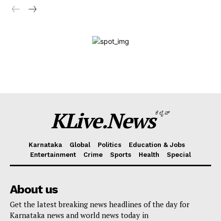
Magazine PRO
SUBSCRIBE NOW
Company
KLive Partner Program
KLive.News
ಕೆಲೈವ್
WhatsApp
Facebook
LinkedIn
Messenger
X
Telegram
Twitter
Email
Copy
Sha
Karnataka
Global
Politics
Education & Jobs
Link
Entertainment
Crime
Sports
Health
Special
About us
Get the latest breaking news headlines of the day for
Karnataka news and world news today in