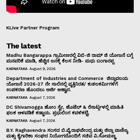
KLive Partner Program
The latest
Madhu Bangarappa ಗ್ರಾಮೀಣರಲ್ಲಿ ವಿಬಿ-ಜಿ ರಾಮ್ ಜಿ ಯೋಜನೆ ಬಗ್ಗೆ
ಮನವರಿಕೆ ಮಾಡಿ, ಹೆಚ್ಚಿನ ಜನಕ್ಕೆ ಕೆಲಸ ನೀಡಿ- ಮಧು ಬಂಗಾರಪ್ಪ
KARNATAKA
August 9, 2026
Department of Industries and Commerce ಜಿಲ್ಲಾವಲಯ
ಯೋಜನೆ 2026-27 ನೇ ಸಾಲಿನಲ್ಲಿ ವೃತ್ತಿನಿರತ/ ಕುಶಲಕರ್ಮಿಗಳಿಗೆ
ಉಪಕರಣ ಹೊಂದಲು ಅರ್ಜಿ ಆಹ್ವಾನ.
KARNATAKA
August 7, 2026
DC Shivamogga ಹೋಂ ಸ್ಟೇ, ಹೊಟೆಲ್ & ರೆಸಾರ್ಟ್ಗಳಲ್ಲಿ ಮಾಹಿತಿ
ಫಲಕ ಅಳವಡಿಕೆ ಕಡ್ಡಾಯ. ಪ್ರಭುಲಿಂಗ ಕವಳಿಕಟ್ಟಿ.
KARNATAKA
August 7, 2026
B.Y. Raghavendra ಸಂಸದ ಬಿ.ವೈ.ರಾಘವೇಂದ್ರ ಮತ್ತು ಜಿಲ್ಲಾ ವಾಣಿಜ್ಯ
ಮತ್ತು ಕೈಗಾರಿಕಾ ಸಂಘದ ನಿಯೋಗದೊಂದಿಗೆ ಸಚಿವ ವಿ‌.ಸೋಮಣ್ಣ