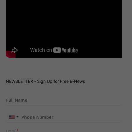
NEWSLETTER - Sign Up for Free E-News
United
States
+1
Email
*