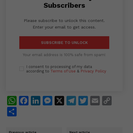
p
o
n
n
m
n
Subscribers
p
o
g
k
k
er
Please subscribe to unlock this content.
Enter your email to get access.
SUBSCRIBE TO UNLOCK
Your email address is 100% safe from spam!
I consent to processing of my data
according to
Terms of Use
&
Privacy Policy
W
F
Li
M
X
T
T
E
C
h
a
n
e
el
w
m
o
S
at
c
k
s
e
itt
ai
p
h
s
e
e
s
gr
er
l
y
ar
Previous article
Next article