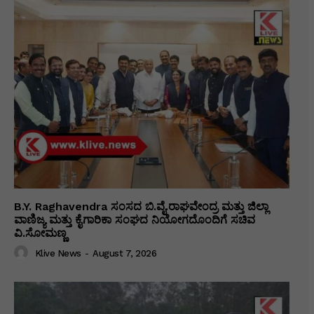
B.Y. Raghavendra ಸಂಸದ ಬಿ.ವೈ.ರಾಘವೇಂದ್ರ ಮತ್ತು ಜಿಲ್ಲಾ
ವಾಣಿಜ್ಯ ಮತ್ತು ಕೈಗಾರಿಕಾ ಸಂಘದ ನಿಯೋಗದೊಂದಿಗೆ ಸಚಿವ
ವಿ‌.ಸೋಮಣ್ಣ
Klive News
-
August 7, 2026