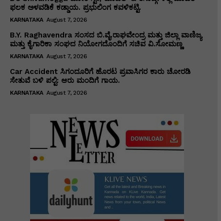
ಫಲಕ ಅಳವಡಿಕೆ ಕಡ್ಡಾಯ. ಪ್ರಭುಲಿಂಗ ಕವಳಿಕಟ್ಟಿ.
KARNATAKA
August 7, 2026
B.Y. Raghavendra ಸಂಸದ ಬಿ.ವೈ.ರಾಘವೇಂದ್ರ ಮತ್ತು ಜಿಲ್ಲಾ ವಾಣಿಜ್ಯ
ಮತ್ತು ಕೈಗಾರಿಕಾ ಸಂಘದ ನಿಯೋಗದೊಂದಿಗೆ ಸಚಿವ ವಿ‌.ಸೋಮಣ್ಣ
KARNATAKA
August 7, 2026
Car Accident ಸಿಗಂದೂರಿಗೆ ಹೊರಟ ಪ್ರವಾಸಿಗರ ಕಾರು ಚೋರಡಿ
ಸೇತುವೆ ಬಳಿ ಪಲ್ಟಿ: ಆರು ಮಂದಿಗೆ ಗಾಯ.
KARNATAKA
August 7, 2026