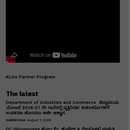
KLive Partner Program
The latest
Department of Industries and Commerce ಜಿಲ್ಲಾವಲಯ
ಯೋಜನೆ 2026-27 ನೇ ಸಾಲಿನಲ್ಲಿ ವೃತ್ತಿನಿರತ/ ಕುಶಲಕರ್ಮಿಗಳಿಗೆ
ಉಪಕರಣ ಹೊಂದಲು ಅರ್ಜಿ ಆಹ್ವಾನ.
KARNATAKA
August 7, 2026
DC Shivamogga ಹೋಂ ಸ್ಟೇ, ಹೊಟೆಲ್ & ರೆಸಾರ್ಟ್ಗಳಲ್ಲಿ ಮಾಹಿತಿ