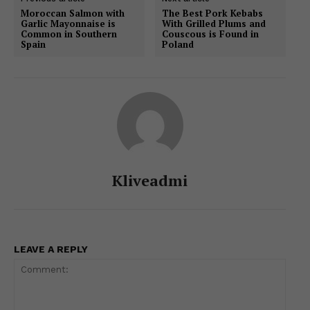
A
b
dI
e
a
Li
e
Moroccan Salmon with
The Best Pork Kebabs
Garlic Mayonnaise is
With Grilled Plums and
p
o
n
n
m
n
Common in Southern
Couscous is Found in
Spain
Poland
p
o
g
k
k
er
Kliveadmi
LEAVE A REPLY