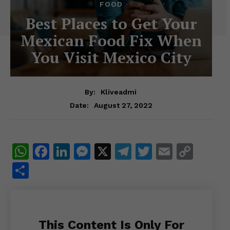
FOOD
Best Places to Get Your
Mexican Food Fix When
You Visit Mexico City
By:
Kliveadmi
August 27, 2022
Date:
W
F
Li
M
X
T
T
E
C
h
a
n
e
el
w
m
o
S
at
c
k
s
e
itt
ai
p
h
s
e
e
s
gr
er
l
y
ar
A
b
dI
e
a
Li
e
This Content Is Only For