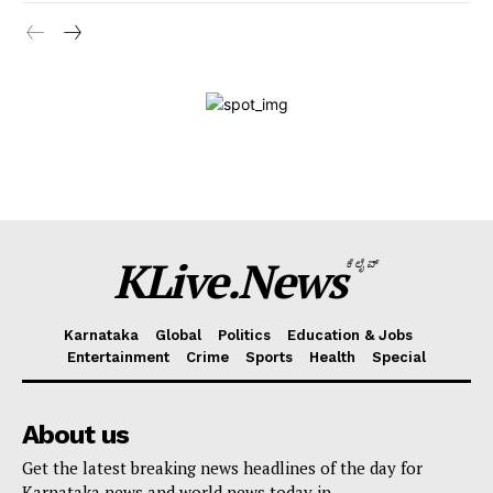
News Week
Magazine PRO
SUBSCRIBE NOW
Company
KLive.News
KLive Partner Program
ಕೆಲೈವ್
WhatsApp
Facebook
LinkedIn
Messenger
X
Telegram
Twitter
Email
Copy
Sha
Karnataka
Global
Politics
Education & Jobs
Link
Entertainment
Crime
Sports
Health
Special
About us
Get the latest breaking news headlines of the day for
Karnataka news and world news today in