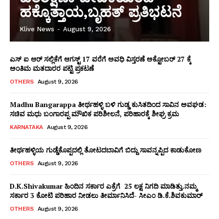
ಹಕ್ಕೊತ್ತಾಯ,ಬೃಹತ್ ಪ್ರತಿಭಟನೆ
Klive News
-
August 9, 2026
ಎಸ್ ಐ ಆರ್ ಸಲ್ಲಿಕೆಗೆ ಆಗಸ್ಟ್ 17 ವರೆಗೆ ಅವಧಿ ವಿಸ್ತರಣೆ‌ ಅಕ್ಟೋಬರ್ 27 ಕ್ಕೆ
ಅಂತಿಮ ಮತದಾರರ ಪಟ್ಟಿ ಪ್ರಕಟಣೆ
OTHERS
August 9, 2026
Madhu Bangarappa ತೀರ್ಥಹಳ್ಳಿ ಬಳಿ ಗುಡ್ಡ ಕುಸಿತದಿಂದ ಸಾವಿನ ಅವಘಡ:
ಸಚಿವ ಮಧು ಬಂಗಾರಪ್ಪ ಮೌಖಿಕ ಪರಿಶೀಲನೆ, ಪರಿಹಾರಕ್ಕೆ ಶೀಘ್ರ ಕ್ರಮ
KARNATAKA
August 9, 2026
ತೀರ್ಥಹಳ್ಳಿಯ ಗುಡ್ಡೆಕೊಪ್ಪದಲ್ಲಿ ತೋಟದಬಾವಿಗೆ ಬಿದ್ದು ಸಾವನ್ನಪ್ಪಿದ ಕಾಡುಕೋಣ
OTHERS
August 9, 2026
WhatsApp
Facebook
LinkedIn
Messenger
X
Telegram
Twitter
Email
Copy
Sha
D.K.Shivakumar ಹಿಂದಿನ ಸರ್ಕಾರ ಎಕ್ರೆಗೆ ₹ 25 ಲಕ್ಷ ನಿಗದಿ ಮಾಡಿತ್ತು.ನಮ್ಮ
Link
ಸರ್ಕಾರ ₹3 ಕೋಟಿ ಪರಿಹಾರ ನೀಡಲು ತೀರ್ಮಾನಿಸಿದೆ- ಸೀಎಂ ಡಿ.ಕೆ.ಶಿವಕುಮಾರ್
OTHERS
August 9, 2026