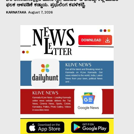
ಫಲಕ ಅಳವಡಿಕೆ ಕಡ್ಡಾಯ. ಪ್ರಭುಲಿಂಗ ಕವಳಿಕಟ್ಟಿ.
KARNATAKA
August 7, 2026