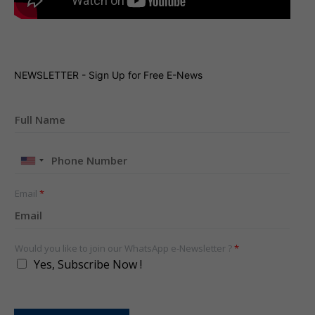
NEWSLETTER - Sign Up for Free E-News
United
States
+1
Email
*
Would you like to join our WhatsApp e-Newsletter ?
*
Yes, Subscribe Now !