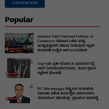
SUBSCRIBE NOW
Popular
Acharya Tulsi National College of
Commerce ಸಮಾಜದ ಒಳಿತು ಮತ್ತು
ಅಗತ್ಯವುಳ್ಳವರಿಗೆ ಸಹಾಯ ನೀಡುವುದೇ ಸ್ಕಾರ್ಫ್
ದಿನಾಚರಣೆ ಉದ್ದೇಶ-ಆರ್.ಎಂ.ಜಗದೀಶ್.
Jog Falls ಪ್ರತೀ ಶನಿವಾರ & ಭಾನುವಾರ ರಸ್ತೆ
ಸಾರಿಗೆ ನಿಗಮದಿಂದಸಿಗಂದೂರು- ಜೋಗ ಪ್ರವಾಸಿ
ಪ್ಯಾಕೇಜ್ ಘೋಷಣೆ.
DC Shivamogga ರಾಷ್ಟ್ರೀಯ ಜಂತುಹುಳು
ನಿವಾರಣಾ ವಿಶೇಷ ಕಾರ್ಯಕ್ರಮ ಸಾರ್ವಜನಿಕರು
ಸದುಪಯೋಗ ಪಡಿಸಿಕೊಳ್ಳಿ- ಪ್ರಭುಲಿಂಗ ಕವಳಿಕಟ್ಟಿ