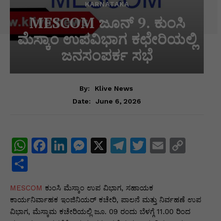
KARNATAKA
MESCOM ಜೂನ್ 9. ಕುಂಸಿ
ಮೆಸ್ಕಾಂ ಉಪವಿಭಾಗ ಕಛೇರಿಯಲ್ಲಿ
ಜನಸಂಪರ್ಕ ಸಭೆ
By:
Klive News
June 6, 2026
Date:
W
F
Li
M
X
T
T
E
C
h
a
n
e
el
w
m
o
S
at
c
k
s
e
itt
ai
p
h
MESCOM
s
ಕುಂಸಿ ಮೆಸ್ಕಾಂ ಉಪ ವಿಭಾಗ, ಸಹಾಯಕ
e
e
s
gr
er
l
y
ar
ಕಾರ್ಯನಿರ್ವಾಹಕ ಇಂಜಿನಿಯರ್ ಕಚೇರಿ, ಪಾಲನೆ ಮತ್ತು ನಿರ್ವಹಣೆ ಉಪ
A
b
dI
e
a
Li
e
ವಿಭಾಗ, ಮೆಸ್ಕಾಮ ಕಚೇರಿಯಲ್ಲಿ ಜೂ. 09 ರಂದು ಬೆಳಗ್ಗೆ 11.00 ರಿಂದ