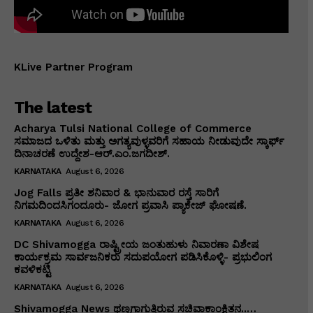
KLive Partner Program
The latest
Acharya Tulsi National College of Commerce
ಸಮಾಜದ ಒಳಿತು ಮತ್ತು ಅಗತ್ಯವುಳ್ಳವರಿಗೆ ಸಹಾಯ ನೀಡುವುದೇ ಸ್ಕಾರ್ಫ್
ದಿನಾಚರಣೆ ಉದ್ದೇಶ-ಆರ್.ಎಂ.ಜಗದೀಶ್.
KARNATAKA
August 6, 2026
Jog Falls ಪ್ರತೀ ಶನಿವಾರ & ಭಾನುವಾರ ರಸ್ತೆ ಸಾರಿಗೆ
ನಿಗಮದಿಂದಸಿಗಂದೂರು- ಜೋಗ ಪ್ರವಾಸಿ ಪ್ಯಾಕೇಜ್ ಘೋಷಣೆ.
KARNATAKA
August 6, 2026
DC Shivamogga ರಾಷ್ಟ್ರೀಯ ಜಂತುಹುಳು ನಿವಾರಣಾ ವಿಶೇಷ
ಕಾರ್ಯಕ್ರಮ ಸಾರ್ವಜನಿಕರು ಸದುಪಯೋಗ ಪಡಿಸಿಕೊಳ್ಳಿ- ಪ್ರಭುಲಿಂಗ
ಕವಳಿಕಟ್ಟಿ
KARNATAKA
August 6, 2026
Shivamogga News ಥಣ್ಣಗಾಗುತ್ತಿರುವ ಸಚಿವಾಕಾಂಕ್ಷಿತನ..…