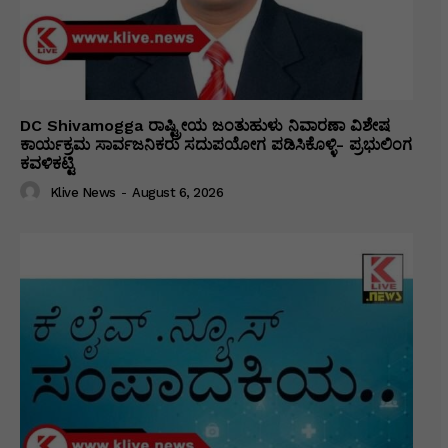
DC Shivamogga ರಾಷ್ಟ್ರೀಯ ಜಂತುಹುಳು ನಿವಾರಣಾ ವಿಶೇಷ
ಕಾರ್ಯಕ್ರಮ ಸಾರ್ವಜನಿಕರು ಸದುಪಯೋಗ ಪಡಿಸಿಕೊಳ್ಳಿ- ಪ್ರಭುಲಿಂಗ
ಕವಳಿಕಟ್ಟಿ
Klive News
-
August 6, 2026