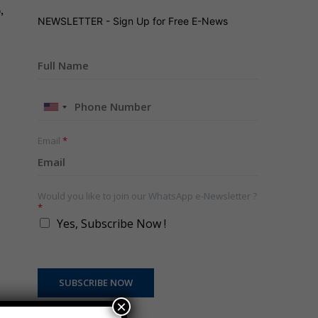
,
NEWSLETTER - Sign Up for Free E-News
United
States
+1
Email
*
Would you like to join our WhatsApp e-Newsletter ?
*
Yes, Subscribe Now !
SUBSCRIBE NOW
×