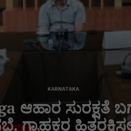
KARNATAKA
 ಆಹಾರ ಸುರಕ್ಷತೆ ಬಗ್
ೆ. ಗ್ರಾಹಕರ ಹಿತರಕ್ಷಿ