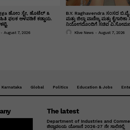
ga ಹೋಂ ಸ್ಟೇ, ಹೊಟೆಲ್ &
B.Y. Raghavendra ಸಂಸದ ಬಿ.ವೈ.
 ಮಾಹಿತಿ ಫಲಕ ಅಳವಡಿಕೆ ಕಡ್ಡಾಯ.
ಮತ್ತು ಜಿಲ್ಲಾ ವಾಣಿಜ್ಯ ಮತ್ತು ಕೈಗಾರಿ
ಟ್ಟಿ.
ನಿಯೋಗದೊಂದಿಗೆ ಸಚಿವ ವಿ‌.ಸೋಮಣ್
-
August 7, 2026
Klive News
-
August 7, 2026
Karnataka
Global
Politics
Education & Jobs
Ent
any
The latest
Department of Industries and Comm
ಜಿಲ್ಲಾವಲಯ ಯೋಜನೆ 2026-27 ನೇ ಸಾಲಿನಲ್ಲಿ