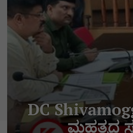
DC Shivamogga
ಮಹತ್ವದ ಸಭ