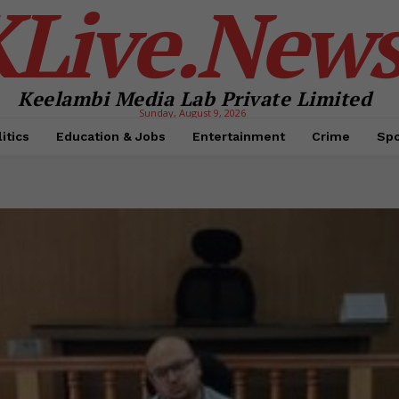
KLive.New
Keelambi Media Lab Private Limited
Sunday, August 9, 2026
itics
Education & Jobs
Entertainment
Crime
Spo