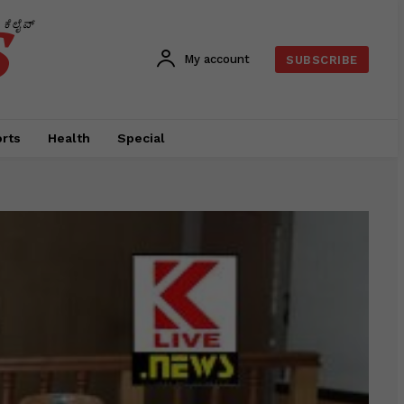
s
ಕೆಲೈವ್
My account
SUBSCRIBE
rts
Health
Special