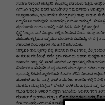
k
er
ಸಾರ್ವಜನಿಕರಿಂದ ಹೆಚ್ಚುವರಿ ಶುಲ್ಕವನ್ನು ಪಡೆಯಲಾಗುತ್ತಿದೆ. ಆದ್ದ
ಎಸ್‌ಓಪಿ ಇದ್ದರೂ ವಿವಿಧ ಇಲಾಖೆಗಳಲ್ಲಿ ಸಮರ್ಪಕವಾಗಿ ಅನುಷ್ಟಾನ ಆ
ಜಿಲ್ಲಾಧಿಕಾರಿಗಳು, ಇಂಟರ್‌ನೆಟ್ ಕೇಂದ್ರಗಳಲ್ಲಿ ತಾವು ನೀಡುವ ಸೇ
ರದ್ದುಗೊಳಿಸಲಾಗುವುದು. ಸಕಾಲವನ್ನು ಗಮನಿಸಲಾಗುತ್ತಿದೆ. ಸುಸೂತ್ರ
ಪ್ರಕರಣಗಳು ಕಂಡು ಬಂದಲ್ಲಿ ನನಗೆ ತಿಳಿಸಿ, ಕ್ರಮ ಕೈಗೊಳ್ಳುತ್ತೇನೆ.
ರೈಲ್ವೆ ನಿಲ್ದಾಣ, ಬಸ್ ನಿಲ್ದಾಣಗಳಲ್ಲಿ ಕುಡಿಯುವ ನೀರು, ತಂಪು ಪಾ
ಪಡೆದುಕೊಳ್ಳುತ್ತಿರುವ ಬಗ್ಗೆಯೂ ದೂರುಗಳು ಬಂದಿದ್ದು, ಈ ಬಗ್ಗೆ
ಸಹಾಯಕ ನಿಯಂತ್ರಕರಿಗೆ ಸೂಚನೆ ನೀಡಲಾಯಿತು.
ಭದ್ರಾವತಿ ತಾಲ್ಲೂಕಿನಲ್ಲಿ ಬೆಲ್ಲ ತಯಾರಿಕಾ ಘಟಕಗಳಲ್ಲಿ ಬೆಲ್ಲ ತಯ
ಈ ಕುರಿತು ಪರಿಶೀಲನೆ ನಡೆಸಿ ಕ್ರಮ ವಹಿಸಲು ಆಹಾರ ಸುರಕ್ಷತಾ ಇ
ಕರ್ನಾಟಕ ರಾಜ್ಯ ರಸ್ತೆ ಸಾರಿಗೆ ನಿಗಮದ ನಿಲ್ದಾಣಗಳಲ್ಲಿ ಶೌಚಾಲಯಗ
ಸೇವೆಗಳಿಗೂ ಹೆಚ್ಚುವರಿ ಮೊತ್ತ ವಸೂಲಿ ಮಾಡುತ್ತಿರುವ ಕುರಿತು ದೂರುಗಳು 
ಕ್ರಮವನ್ನು ತೆಗೆದುಕೊಳ್ಳಬೇಕೆಂದು ಕೆಎಸ್‌ಆರ್‌ಟಿಸಿ ನಿಗಮದ ಅಧಿಕಾರ
ಹೋಟೆಲ್ ಹಾಗೂ ಫಾಸ್ಟ್ ಫುಡ್ ತಯಾರಿಕಾ ಅಂಗಡಿಗಳಲ್ಲಿ ನಿಷೇಧಿತ 
ಮೋಟೋ ಮತ್ತು ಟೇಸ್ಟಿಂಗ್ ಪೌಡರ್ ಬಳಕೆ ಮಾಡುತ್ತಿರುವ ಬಗ್ಗೆ ಸೂಕ
ಮೂಡಿಸುವಂತೆ ಆಹಾರ ಸುರಕ್ಷತಾ ಇಲಾಖೆಯ ಅಧಿಕಾರಿಗಳಿಗೆ ತಿಳಿಸ
ಮೆಡಿಕಲ್ ಸ್ಟೋರ್‌ಗಳು ಮತ್ತು ಜನೌಷಧ ಕೇಂದ್ರಗಳಲ್ಲಿ ಅಗತ್ಯ ಔಷ
ಕೇಳಿ ಬರುತ್ತಿದ್ದು ನಿಯಮಿತ ತಪಾಸಣೆ ಮತ್ತು ಅನಿರೀಕ್ಷಿತ ದಾಳಿಗಳ