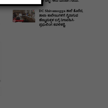
ಬಳಿ ಪಲ್ಟಿ: ಆರು ಮಂದಿಗೆ ಗಾಯ.
DC Shivamogga ಶಾಲೆ ತೊರೆದ,
ಶಾಲಾ-ಕಾಲೇಜುಗಳಿಗೆ ಗೈರಾಗುವ
ಹೆಣ್ಣುಮಕ್ಕಳ ಬಗ್ಗೆ ನಿಗಾವಹಿಸಿ-
ಪ್ರಭುಲಿಂಗ ಕವಳಿಕಟ್ಟಿ.
Website: