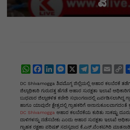
W
F
Li
M
X
T
T
E
C
h
a
n
e
el
w
m
o
DC Shivamogga ಶಿವಮೊಗ್ಗ ಜಿಲ್ಲೆಯಲ್ಲಿ ಆಹಾರ ಕಲಬೆರಕೆ ತಡೆಗಟ
at
c
k
s
e
itt
ai
p
ಜಿಲ್ಲಾಧಿಕಾರಿ ಗುರುದತ್ತ ಹೆಗಡೆ ಆಹಾರ ಸುರಕ್ಷತಾ ಇಲಾಖೆ ಅಧಿಕಾರಿ
s
e
e
s
gr
er
l
y
ಬುಧವಾರ ಜಿಲ್ಲಾಡಳಿತ ಕಚೇರಿ ಸಭಾಂಗಣದಲ್ಲಿ ಏರ್ಪಡಿಸಲಾಗಿದ್ದ ಗ
A
b
dI
e
a
L
ಹಾಗೂ ಯಾವುದೇ ಕ್ಷೇತ್ರದಲ್ಲಿ ಗ್ರಾಹಕರಿಗೆ ಅನಾನುಕೂಲವಾಗದಂತೆ
DC Shivamogga
ಆಹಾರ ಕಲಬೆರಕೆಯ ಕುರಿತು ಸಾಕಷ್ಟು ದೂರುಗಳ
p
o
n
n
m
n
ದಾಳಿಗಳನ್ನು ನಡೆಸಬೇಕು ಎಂದು ಆಹಾರ ಸುರಕ್ಷತಾ ಇಲಾಖೆ ಅಧಿಕಾರಿಗ
p
o
g
k
ಗ್ರಾಹಕ ರಕ್ಷಣಾ ಪರಿಷತ್ ಸದಸ್ಯರಾದ ಕೆ.ಎನ್.ವೆಂಕಟಗಿರಿ ಮಾತನಾಡ