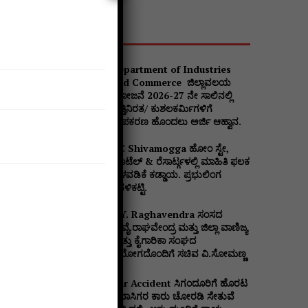
Popular
Department of Industries
and Commerce ಜಿಲ್ಲಾವಲಯ
ಯೋಜನೆ 2026-27 ನೇ ಸಾಲಿನಲ್ಲಿ
ವೃತ್ತಿನಿರತ/ ಕುಶಲಕರ್ಮಿಗಳಿಗೆ
ಉಪಕರಣ ಹೊಂದಲು ಅರ್ಜಿ ಆಹ್ವಾನ.
DC Shivamogga ಹೋಂ ಸ್ಟೇ,
ಹೊಟೆಲ್ & ರೆಸಾರ್ಟ್ಗಳಲ್ಲಿ ಮಾಹಿತಿ ಫಲಕ
ಅಳವಡಿಕೆ ಕಡ್ಡಾಯ. ಪ್ರಭುಲಿಂಗ
ಕವಳಿಕಟ್ಟಿ.
B.Y. Raghavendra ಸಂಸದ
ಬಿ.ವೈ.ರಾಘವೇಂದ್ರ ಮತ್ತು ಜಿಲ್ಲಾ ವಾಣಿಜ್ಯ
ಮತ್ತು ಕೈಗಾರಿಕಾ ಸಂಘದ
ನಿಯೋಗದೊಂದಿಗೆ ಸಚಿವ ವಿ‌.ಸೋಮಣ್ಣ
Car Accident ಸಿಗಂದೂರಿಗೆ ಹೊರಟ
ಪ್ರವಾಸಿಗರ ಕಾರು ಚೋರಡಿ ಸೇತುವೆ