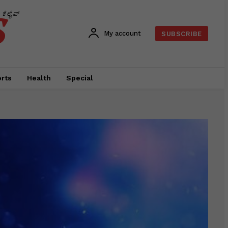
s
ಕೆಲೈವ್
My account
SUBSCRIBE
rts
Health
Special