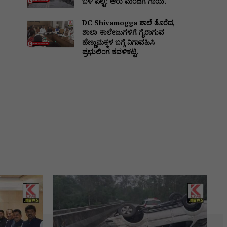
ಬಳಿ ಪಲ್ಟಿ: ಆರು ಮಂದಿಗೆ ಗಾಯ.
DC Shivamogga ಶಾಲೆ ತೊರೆದ,
ಶಾಲಾ-ಕಾಲೇಜುಗಳಿಗೆ ಗೈರಾಗುವ
ಹೆಣ್ಣುಮಕ್ಕಳ ಬಗ್ಗೆ ನಿಗಾವಹಿಸಿ-
ಪ್ರಭುಲಿಂಗ ಕವಳಿಕಟ್ಟಿ.