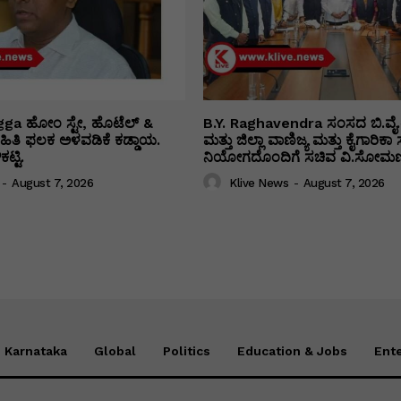
ga ಹೋಂ ಸ್ಟೇ, ಹೊಟೆಲ್ &
B.Y. Raghavendra ಸಂಸದ ಬಿ.ವೈ.
 ಮಾಹಿತಿ ಫಲಕ ಅಳವಡಿಕೆ ಕಡ್ಡಾಯ.
ಮತ್ತು ಜಿಲ್ಲಾ ವಾಣಿಜ್ಯ ಮತ್ತು ಕೈಗಾರಿ
ಟ್ಟಿ.
ನಿಯೋಗದೊಂದಿಗೆ ಸಚಿವ ವಿ‌.ಸೋಮಣ್
-
August 7, 2026
Klive News
-
August 7, 2026
Karnataka
Global
Politics
Education & Jobs
Ent