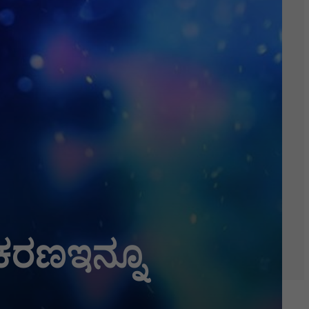
ಕರಣಇನ್ನೂ