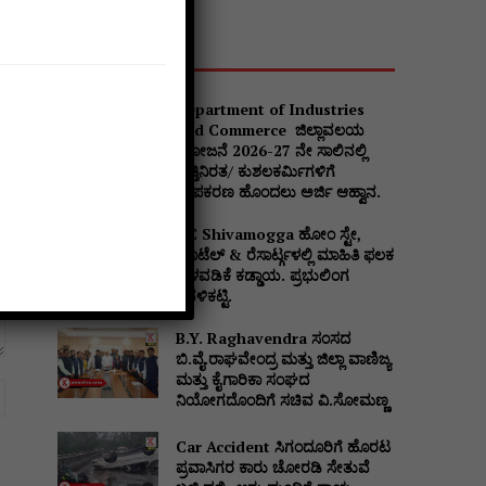
Popular
Department of Industries
and Commerce ಜಿಲ್ಲಾವಲಯ
ಯೋಜನೆ 2026-27 ನೇ ಸಾಲಿನಲ್ಲಿ
ವೃತ್ತಿನಿರತ/ ಕುಶಲಕರ್ಮಿಗಳಿಗೆ
ಉಪಕರಣ ಹೊಂದಲು ಅರ್ಜಿ ಆಹ್ವಾನ.
DC Shivamogga ಹೋಂ ಸ್ಟೇ,
ಹೊಟೆಲ್ & ರೆಸಾರ್ಟ್ಗಳಲ್ಲಿ ಮಾಹಿತಿ ಫಲಕ
ಅಳವಡಿಕೆ ಕಡ್ಡಾಯ. ಪ್ರಭುಲಿಂಗ
ಕವಳಿಕಟ್ಟಿ.
B.Y. Raghavendra ಸಂಸದ
ಬಿ.ವೈ.ರಾಘವೇಂದ್ರ ಮತ್ತು ಜಿಲ್ಲಾ ವಾಣಿಜ್ಯ
ಮತ್ತು ಕೈಗಾರಿಕಾ ಸಂಘದ
Website:
ನಿಯೋಗದೊಂದಿಗೆ ಸಚಿವ ವಿ‌.ಸೋಮಣ್ಣ
Car Accident ಸಿಗಂದೂರಿಗೆ ಹೊರಟ
ಪ್ರವಾಸಿಗರ ಕಾರು ಚೋರಡಿ ಸೇತುವೆ