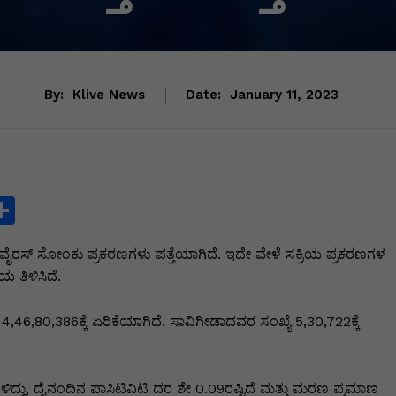
By:
Klive News
Date:
January 11, 2023
S
h
ೈರಸ್ ಸೋಂಕು ಪ್ರಕರಣಗಳು ಪತ್ತೆಯಾಗಿದೆ. ಇದೇ ವೇಳೆ ಸಕ್ರಿಯ ಪ್ರಕರಣಗಳ
ar
 ತಿಳಿಸಿದೆ.
e
i
46,80,386ಕ್ಕೆ ಏರಿಕೆಯಾಗಿದೆ. ಸಾವಿಗೀಡಾದವರ ಸಂಖ್ಯೆ 5,30,722ಕ್ಕೆ
ಳಿದ್ದು, ದೈನಂದಿನ ಪಾಸಿಟಿವಿಟಿ ದರ ಶೇ 0.09ರಷ್ಟಿದೆ ಮತ್ತು ಮರಣ ಪ್ರಮಾಣ