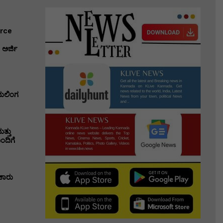
erce
ಅರ್ಜಿ
ಭುಲಿಂಗ
ತ್ತು
ಂದಿಗೆ
ಕಾರು