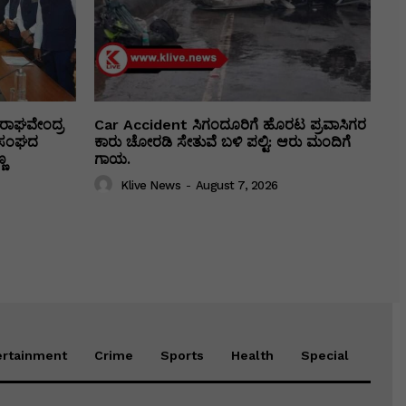
ರಾಘವೇಂದ್ರ
Car Accident ಸಿಗಂದೂರಿಗೆ ಹೊರಟ ಪ್ರವಾಸಿಗರ
ಕಾ ಸಂಘದ
ಕಾರು ಚೋರಡಿ ಸೇತುವೆ ಬಳಿ ಪಲ್ಟಿ: ಆರು ಮಂದಿಗೆ
ಣ
ಗಾಯ.
Klive News
-
August 7, 2026
ertainment
Crime
Sports
Health
Special