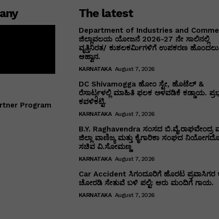
any
The latest
Department of Industries and Comm
ಜಿಲ್ಲಾವಲಯ ಯೋಜನೆ 2026-27 ನೇ ಸಾಲಿನಲ್ಲಿ
ವೃತ್ತಿನಿರತ/ ಕುಶಲಕರ್ಮಿಗಳಿಗೆ ಉಪಕರಣ ಹೊಂದಲು 
ಆಹ್ವಾನ.
KARNATAKA
August 7, 2026
DC Shivamogga ಹೋಂ ಸ್ಟೇ, ಹೊಟೆಲ್ &
ರೆಸಾರ್ಟ್ಗಳಲ್ಲಿ ಮಾಹಿತಿ ಫಲಕ ಅಳವಡಿಕೆ ಕಡ್ಡಾಯ. ಪ್ರ
ಕವಳಿಕಟ್ಟಿ.
rtner Program
KARNATAKA
August 7, 2026
B.Y. Raghavendra ಸಂಸದ ಬಿ.ವೈ.ರಾಘವೇಂದ್ರ ಮ
ಜಿಲ್ಲಾ ವಾಣಿಜ್ಯ ಮತ್ತು ಕೈಗಾರಿಕಾ ಸಂಘದ ನಿಯೋಗದೊ
ಸಚಿವ ವಿ‌.ಸೋಮಣ್ಣ
KARNATAKA
August 7, 2026
Car Accident ಸಿಗಂದೂರಿಗೆ ಹೊರಟ ಪ್ರವಾಸಿಗರ 
ಚೋರಡಿ ಸೇತುವೆ ಬಳಿ ಪಲ್ಟಿ: ಆರು ಮಂದಿಗೆ ಗಾಯ.
KARNATAKA
August 7, 2026