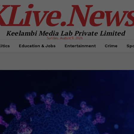
KLive.New
Keelambi Media Lab Private Limited
Sunday, August 9, 2026
itics
Education & Jobs
Entertainment
Crime
Spo