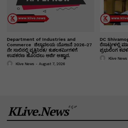
Department of Industries and
DC Shivamog
Commerce ಜಿಲ್ಲಾವಲಯ ಯೋಜನೆ 2026-27
ರೆಸಾರ್ಟ್ಗಳಲ್ಲಿ
ನೇ ಸಾಲಿನಲ್ಲಿ ವೃತ್ತಿನಿರತ/ ಕುಶಲಕರ್ಮಿಗಳಿಗೆ
ಪ್ರಭುಲಿಂಗ ಕವಳಿಕ
ಉಪಕರಣ ಹೊಂದಲು ಅರ್ಜಿ ಆಹ್ವಾನ.
Klive News
Klive News
-
August 7, 2026
KLive.News
ಕೆಲೈವ್