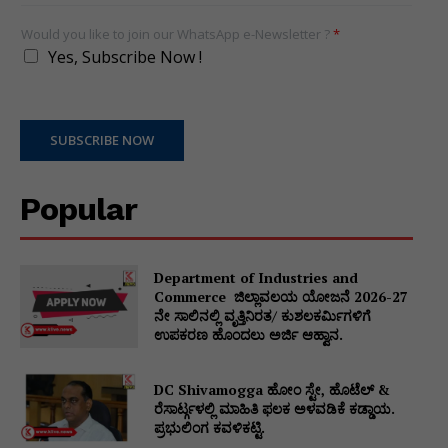
Would you like to join our WhatsApp e-Newsletter ?
*
Yes, Subscribe Now !
SUBSCRIBE NOW
Popular
Department of Industries and
Commerce ಜಿಲ್ಲಾವಲಯ ಯೋಜನೆ 2026-27
ನೇ ಸಾಲಿನಲ್ಲಿ ವೃತ್ತಿನಿರತ/ ಕುಶಲಕರ್ಮಿಗಳಿಗೆ
ಉಪಕರಣ ಹೊಂದಲು ಅರ್ಜಿ ಆಹ್ವಾನ.
DC Shivamogga ಹೋಂ ಸ್ಟೇ, ಹೊಟೆಲ್ &
ರೆಸಾರ್ಟ್ಗಳಲ್ಲಿ ಮಾಹಿತಿ ಫಲಕ ಅಳವಡಿಕೆ ಕಡ್ಡಾಯ.
ಪ್ರಭುಲಿಂಗ ಕವಳಿಕಟ್ಟಿ.