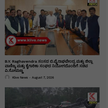
B.Y. Raghavendra ಸಂಸದ ಬಿ.ವೈ.ರಾಘವೇಂದ್ರ ಮತ್ತು ಜಿಲ್ಲಾ
ವಾಣಿಜ್ಯ ಮತ್ತು ಕೈಗಾರಿಕಾ ಸಂಘದ ನಿಯೋಗದೊಂದಿಗೆ ಸಚಿವ
ವಿ‌.ಸೋಮಣ್ಣ
Klive News
-
August 7, 2026