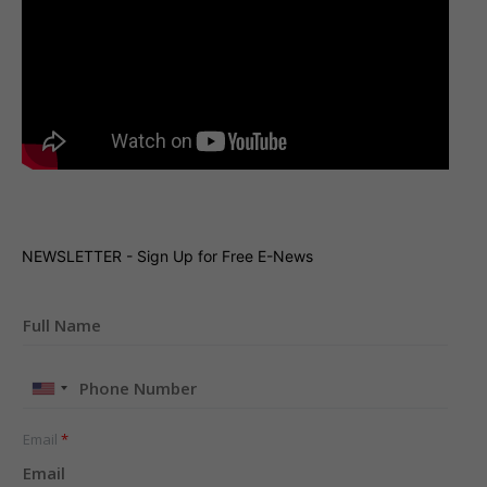
NEWSLETTER - Sign Up for Free E-News
United
States
+1
Email
*