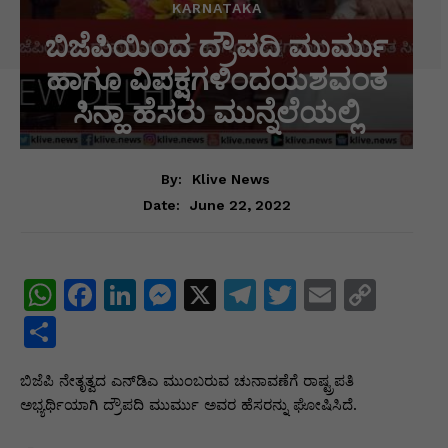
KARNATAKA
ಬಿಜೆಪಿಯಿಂದ ದ್ರೌಪದಿ ಮುರ್ಮು
ಹಾಗೂ ವಿಪಕ್ಷಗಳಿಂದಯಶವಂತ
ಸಿನ್ಹಾ ಹೆಸರು ಮುನ್ನೆಲೆಯಲ್ಲಿ
By:
Klive News
June 22, 2022
Date:
W
F
Li
M
X
T
T
E
C
h
a
n
e
el
w
m
o
S
at
c
k
s
e
itt
ai
p
h
ಬಿಜೆಪಿ ನೇತೃತ್ವದ ಎನ್‌ಡಿಎ ಮುಂಬರುವ ಚುನಾವಣೆಗೆ ರಾಷ್ಟ್ರಪತಿ
s
e
e
s
gr
er
l
y
ar
ಅಭ್ಯರ್ಥಿಯಾಗಿ ದ್ರೌಪದಿ ಮುರ್ಮು ಅವರ ಹೆಸರನ್ನು ಘೋಷಿಸಿದೆ.
A
b
dI
e
a
Li
e