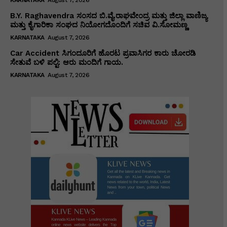
B.Y. Raghavendra ಸಂಸದ ಬಿ.ವೈ.ರಾಘವೇಂದ್ರ ಮತ್ತು ಜಿಲ್ಲಾ ವಾಣಿಜ್ಯ
ಮತ್ತು ಕೈಗಾರಿಕಾ ಸಂಘದ ನಿಯೋಗದೊಂದಿಗೆ ಸಚಿವ ವಿ‌.ಸೋಮಣ್ಣ
KARNATAKA
August 7, 2026
Car Accident ಸಿಗಂದೂರಿಗೆ ಹೊರಟ ಪ್ರವಾಸಿಗರ ಕಾರು ಚೋರಡಿ
ಸೇತುವೆ ಬಳಿ ಪಲ್ಟಿ: ಆರು ಮಂದಿಗೆ ಗಾಯ.
KARNATAKA
August 7, 2026