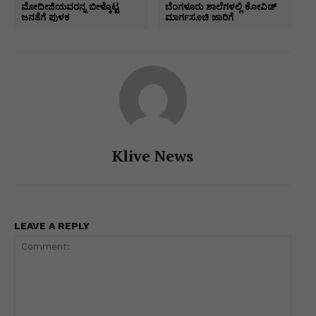
A
b
dI
e
a
Li
e
ಮೋದೀಜಿಯವರನ್ನ ಬೀಳ್ಕೊಟ್ಟ
ಬೆಂಗಳೂರು ಶಾಲೆಗಳಲ್ಲಿ ಕೋವಿಡ್
ಜನತೆಗೆ ಪುಳಕ
ಮಾರ್ಗಸೂಚಿ ಜಾರಿಗೆ
p
o
n
n
m
n
p
o
g
k
k
er
Klive News
LEAVE A REPLY