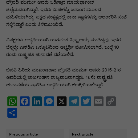
p
o
n
n
m
n
ದ್ರೌಪದಿ ಮುರ್ಮು ಅವರು ಒಡಿಸ್ಸಾದ ಮಾಯರ್ಭಾಂಜ್‌
p
o
g
k
ಜಿಲ್ಲೆಯವರಾಗಿದ್ದಾರೆ. ಇವರು ಬುಡಕಟ್ಟು ಜನಾಂಗ ಮೂಲದ
ಮಹಿಳೆಯಾಗಿದ್ದು, ಪಕ್ಷದ ನೇತೃತ್ವದಲ್ಲಿ ನಾನಾ ಸ್ಥಾನಗಳನ್ನು ಅಲಂಕರಿಸಿ ಸೇವೆ
k
er
ಸಲ್ಲಿಸಿದ್ದಾರೆ ಎಂದು ತಿಳಿದುಬಂದಿದೆ.
ವಿಪಕ್ಷಗಳು ಅಭ್ಯರ್ಥಿಯಾಗಿ ಯಶವಂತ ಸಿನ್ಹಾ ಆಯ್ಕೆ ಮಾಡಿದ್ದವು. ಇದರ
ಬೆನ್ನಲ್ಲೇ ಎನ್‌ಡಿಎ ಒಕ್ಕೂಟದಿಂದ ಅಭ್ಯರ್ಥಿ ಘೋಷಿಸಲಾಗಿದೆ. ಜುಲೈ 18
ರಂದು ರಾಷ್ಟ್ರಪತಿ ಚುನಾವಣೆ ನಡೆಯಲಿದೆ.
ಬಿಜೆಪಿ ಹಿರಿಯ ಮುಖಂಡರಾದ ದ್ರೌಪದಿ ಮುರ್ಮು ಅವರು 2015-21ರ
ಅವಧಿಯಲ್ಲಿ ಜಾರ್ಖಂಡ್‌ನ ರಾಜ್ಯಪಾಲರಾಗಿದ್ದರು. 16ನೇ ರಾಷ್ಟ್ರಪತಿ
ಚುನಾವಣೆಯ ಎನ್‌ಡಿಎ ಅಭ್ಯರ್ಥಿಯಾಗಿ ಕಣಕ್ಕಿಳಿಯಲಿದ್ದಾರೆ.
W
F
Li
M
X
T
T
E
C
h
a
n
e
el
w
m
o
S
at
c
k
s
e
itt
ai
p
h
s
e
e
s
gr
er
l
y
ar
Previous article
Next article