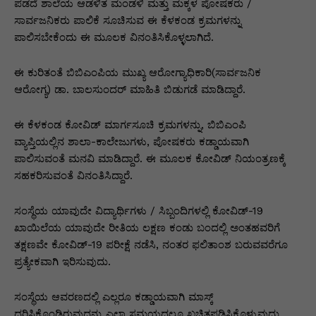
p
o
n
n
m
n
ಪಡದೆ ಶಾಲೆಯ ಆಡಳಿತ ಮಂಡಳಿ ಮತ್ತು ಮಕ್ಕಳ ಪೋಷಕರು /
ಸಾರ್ವಜನಿಕರು ಪಾಲಿಕೆ ಸೂಚಿಸುವ ಈ ಕೆಳಕಂಡ ಕ್ರಮಗಳನ್ನು
p
o
g
k
ಪಾಲಿಸಬೇಕೆಂದು ಈ ಮೂಲಕ ವಿನಂತಿಸಿಕೊಳ್ಳಲಾಗಿದೆ.
k
er
ಈ ಕುರಿತಂತೆ ಬಿಬಿಎಂಪಿಯ ಮುಖ್ಯ ಆರೋಗ್ಯಾಧಿಕಾರಿ(ಸಾರ್ವಜನಿಕ
ಆರೋಗ್ಯ) ಡಾ. ಬಾಲಸುಂದರ್ ಮಾಹಿತಿ ಬಿಡುಗಡೆ ಮಾಡಿದ್ದಾರೆ.
ಈ ಕೆಳಕಂಡ ಕೋವಿಡ್ ಮಾರ್ಗಸೂಚಿ ಕ್ರಮಗಳನ್ನು, ಬಿಬಿಎಂಪಿ
ವ್ಯಾಪ್ತಿಯಲ್ಲಿನ ಶಾಲಾ-ಕಾಲೇಜುಗಳು, ಪೋಷಕರು ಕಡ್ಡಾಯವಾಗಿ
ಪಾಲಿಸುವಂತೆ ಮನವಿ ಮಾಡಿದ್ದಾರೆ. ಈ ಮೂಲಕ ಕೋವಿಡ್ ನಿಯಂತ್ರಣಕ್ಕೆ
ಸಹಕರಿಸುವಂತೆ ವಿನಂತಿಸಿದ್ದಾರೆ.
ಸಂಸ್ಥೆಯ ಯಾವುದೇ ವಿದ್ಯಾರ್ಥಿಗಳು / ಸಿಬ್ಬಂದಿಗಳಲ್ಲಿ ಕೋವಿಡ್-19
ಖಾಯಿಲೆಯ ಯಾವುದೇ ರೀತಿಯ ಲಕ್ಷಣ ಕಂಡು ಬಂದಲ್ಲಿ ಅಂತಹವರಿಗೆ
ತಕ್ಷಣವೇ ಕೋವಿಡ್-19 ಪರೀಕ್ಷೆ ನಡೆಸಿ, ನಂತರ ಫಲಿತಾಂಶ ಬರುವವರೆಗೂ
ಪ್ರತ್ಯೇಕವಾಗಿ ಇರಿಸುವುದು.
ಸಂಸ್ಥೆಯ ಆವರಣದಲ್ಲಿ ಎಲ್ಲರೂ ಕಡ್ಡಾಯವಾಗಿ ಮಾಸ್ಕ್
ಧರಿಸಿಕೊಂಡಿರುವುದನ್ನು ಎಲ್ಲಾ ಸಮಯದಲ್ಲೂ ಖಚಿತಪಡಿಸಿಕೊಳ್ಳುವುದು,