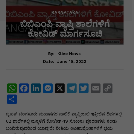
KARNATAKA
ಬಿಬಿಎಂಪಿ ವ್ಯಾಪ್ತಿ ಶಾಲೆಗಳಿಗೆ
ಕೋವಿಡ್ ಮಾರ್ಗಸೂಚಿ
By:
Klive News
June 15, 2022
Date:
W
F
Li
M
X
T
T
E
C
h
a
n
e
el
w
m
o
S
at
c
k
s
e
itt
ai
p
h
ಬೃಹತ್ ಬೆಂಗಳೂರು ಮಹಾನಗರ ಪಾಲಿಕೆ ವ್ಯಾಪ್ತಿಯಲ್ಲಿ ಇತ್ತೀಚಿನ ದಿನಗಳಲ್ಲಿ
s
e
e
s
gr
er
l
y
ar
02 ಶಾಲೆಗಳಲ್ಲಿ ಮಕ್ಕಳಿಗೆ ಕೋವಿಡ್-19 ಸೋಂಕು ಪ್ರಕರಣಗಳು ಕಂಡು
A
b
dI
e
a
Li
e
ಬಂದಿರುವುದರಿಂದ ಯಾವುದೇ ರೀತಿಯ ಊಹಾಪೋಹಗಳಿಗೆ ಭಯ