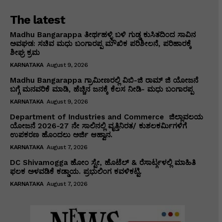
The latest
Madhu Bangarappa ತೀರ್ಥಹಳ್ಳಿ ಬಳಿ ಗುಡ್ಡ ಕುಸಿತದಿಂದ ಸಾವಿನ
ಅವಘಡ: ಸಚಿವ ಮಧು ಬಂಗಾರಪ್ಪ ಮೌಖಿಕ ಪರಿಶೀಲನೆ, ಪರಿಹಾರಕ್ಕೆ
ಶೀಘ್ರ ಕ್ರಮ
KARNATAKA
August 9, 2026
Madhu Bangarappa ಗ್ರಾಮೀಣರಲ್ಲಿ ವಿಬಿ-ಜಿ ರಾಮ್ ಜಿ ಯೋಜನೆ
ಬಗ್ಗೆ ಮನವರಿಕೆ ಮಾಡಿ, ಹೆಚ್ಚಿನ ಜನಕ್ಕೆ ಕೆಲಸ ನೀಡಿ- ಮಧು ಬಂಗಾರಪ್ಪ
KARNATAKA
August 9, 2026
Department of Industries and Commerce ಜಿಲ್ಲಾವಲಯ
ಯೋಜನೆ 2026-27 ನೇ ಸಾಲಿನಲ್ಲಿ ವೃತ್ತಿನಿರತ/ ಕುಶಲಕರ್ಮಿಗಳಿಗೆ
ಉಪಕರಣ ಹೊಂದಲು ಅರ್ಜಿ ಆಹ್ವಾನ.
KARNATAKA
August 7, 2026
DC Shivamogga ಹೋಂ ಸ್ಟೇ, ಹೊಟೆಲ್ & ರೆಸಾರ್ಟ್ಗಳಲ್ಲಿ ಮಾಹಿತಿ
ಫಲಕ ಅಳವಡಿಕೆ ಕಡ್ಡಾಯ. ಪ್ರಭುಲಿಂಗ ಕವಳಿಕಟ್ಟಿ.
KARNATAKA
August 7, 2026