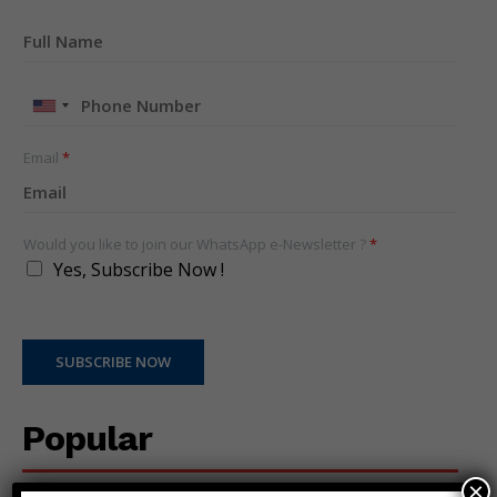
United
States
+1
Email
*
Would you like to join our WhatsApp e-Newsletter ?
*
Yes, Subscribe Now !
SUBSCRIBE NOW
Popular
×