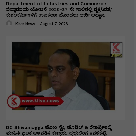
Department of Industries and Commerce
ಜಿಲ್ಲಾವಲಯ ಯೋಜನೆ 2026-27 ನೇ ಸಾಲಿನಲ್ಲಿ ವೃತ್ತಿನಿರತ/
ಕುಶಲಕರ್ಮಿಗಳಿಗೆ ಉಪಕರಣ ಹೊಂದಲು ಅರ್ಜಿ ಆಹ್ವಾನ.
Klive News
-
August 7, 2026
DC Shivamogga ಹೋಂ ಸ್ಟೇ, ಹೊಟೆಲ್ & ರೆಸಾರ್ಟ್ಗಳಲ್ಲಿ
ಮಾಹಿತಿ ಫಲಕ ಅಳವಡಿಕೆ ಕಡ್ಡಾಯ. ಪ್ರಭುಲಿಂಗ ಕವಳಿಕಟ್ಟಿ.