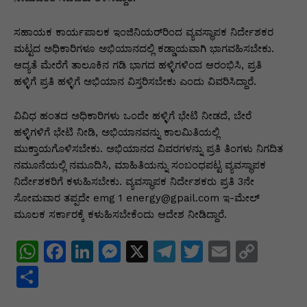
ಸಹಾಯಕ ಕಾರ್ಯಪಾಲಕ ಇಂಜಿನಿಯರ್​ರಿಂದ ವ್ಯವಸ್ಥಾಪಕ ನಿರ್ದೇಶಕರ
ಮಟ್ಟದ ಅಧಿಕಾರಿಗಳೂ ಅಭಿಯಾನದಲ್ಲಿ ಕಡ್ಡಾಯವಾಗಿ ಭಾಗವಹಿಸಬೇಕು.
ಆದ್ಯತೆ ಮೇರೆಗೆ ತಾಲೂಕಿನ ಗಡಿ ಭಾಗದ ಹಳ್ಳಿಗಳಿಂದ ಆರಂಭಿಸಿ, ಪ್ರತಿ
ಹಳ್ಳಿಗೆ ಪ್ರತಿ ಹಳ್ಳಿಗೆ ಅಭಿಯಾನ ವಿಸ್ತರಿಸಬೇಕು ಎಂದು ವಿವರಿಸಿದ್ದಾರೆ.
ವಿವಿಧ ಹಂತದ ಅಧಿಕಾರಿಗಳು ಒಂದೇ ಹಳ್ಳಿಗೆ ಭೇಟಿ ನೀಡದೆ, ಬೇರೆ
ಹಳ್ಳಿಗಳಿಗೆ ಭೇಟಿ ನೀಡಿ, ಅಭಿಯಾನವನ್ನು ಕಾಲಮಿತಿಯಲ್ಲಿ
ಮುಕ್ತಾಯಗೊಳಿಸಬೇಕು. ಅಭಿಯಾನದ ವಿವರಗಳನ್ನು ಪ್ರತಿ ತಿಂಗಳು ನಿಗದಿತ
ನಮೂನೆಯಲ್ಲಿ ನಮೂದಿಸಿ, ಮಾಹಿತಿಯನ್ನು ಸಂಬಂಧಪಟ್ಟ ವ್ಯವಸ್ಥಾಪಕ
ನಿರ್ದೇಶಕರಿಗೆ ಕಳುಹಿಸಬೇಕು. ವ್ಯವಸ್ಥಾಪಕ ನಿರ್ದೇಶಕರು ಪ್ರತಿ 3ನೇ
ಸೋಮವಾರ ತಪ್ಪದೇ emg 1 energy@gpail.com ಇ-ಮೇಲ್​
ಮೂಲಕ ಸರ್ಕಾರಕ್ಕೆ ಕಳುಹಿಸಬೇಕೆಂದು ಆದೇಶ ನೀಡಿದ್ದಾರೆ.
W
F
Li
M
X
T
T
E
C
h
a
n
e
el
w
m
o
S
at
c
k
s
e
itt
ai
p
h