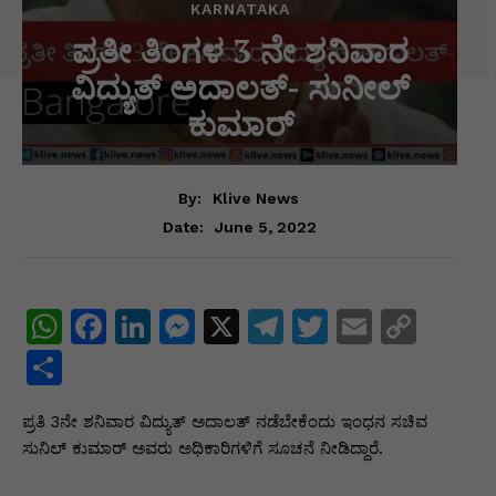
KARNATAKA
ಪ್ರತೀ ತಿಂಗಳ 3 ನೇ ಶನಿವಾರ
ವಿದ್ಯುತ್ ಅದಾಲತ್- ಸುನೀಲ್
ಕುಮಾರ್
By:
Klive News
June 5, 2022
Date:
W
F
Li
M
X
T
T
E
C
h
a
n
e
el
w
m
o
S
at
c
k
s
e
itt
ai
p
h
ಪ್ರತಿ 3ನೇ ಶನಿವಾರ ವಿದ್ಯುತ್​ ಅದಾಲತ್​ ನಡೆಬೇಕೆಂದು ಇಂಧನ ಸಚಿವ
s
e
e
s
gr
er
l
y
ar
ಸುನಿಲ್​ ಕುಮಾರ್​ ಅವರು ಅಧಿಕಾರಿಗಳಿಗೆ ಸೂಚನೆ ನೀಡಿದ್ದಾರೆ.
A
b
dI
e
a
Li
e