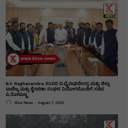
B.Y. Raghavendra ಸಂಸದ ಬಿ.ವೈ.ರಾಘವೇಂದ್ರ ಮತ್ತು ಜಿಲ್ಲಾ
ವಾಣಿಜ್ಯ ಮತ್ತು ಕೈಗಾರಿಕಾ ಸಂಘದ ನಿಯೋಗದೊಂದಿಗೆ ಸಚಿವ
ವಿ‌.ಸೋಮಣ್ಣ
Klive News
-
August 7, 2026