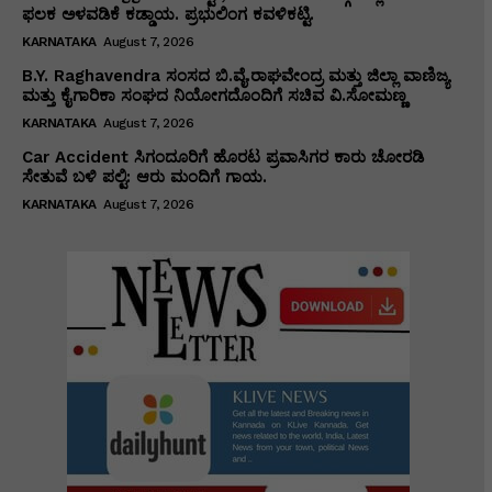
ಫಲಕ ಅಳವಡಿಕೆ ಕಡ್ಡಾಯ. ಪ್ರಭುಲಿಂಗ ಕವಳಿಕಟ್ಟಿ.
KARNATAKA
August 7, 2026
B.Y. Raghavendra ಸಂಸದ ಬಿ.ವೈ.ರಾಘವೇಂದ್ರ ಮತ್ತು ಜಿಲ್ಲಾ ವಾಣಿಜ್ಯ
ಮತ್ತು ಕೈಗಾರಿಕಾ ಸಂಘದ ನಿಯೋಗದೊಂದಿಗೆ ಸಚಿವ ವಿ‌.ಸೋಮಣ್ಣ
KARNATAKA
August 7, 2026
Car Accident ಸಿಗಂದೂರಿಗೆ ಹೊರಟ ಪ್ರವಾಸಿಗರ ಕಾರು ಚೋರಡಿ
ಸೇತುವೆ ಬಳಿ ಪಲ್ಟಿ: ಆರು ಮಂದಿಗೆ ಗಾಯ.
KARNATAKA
August 7, 2026