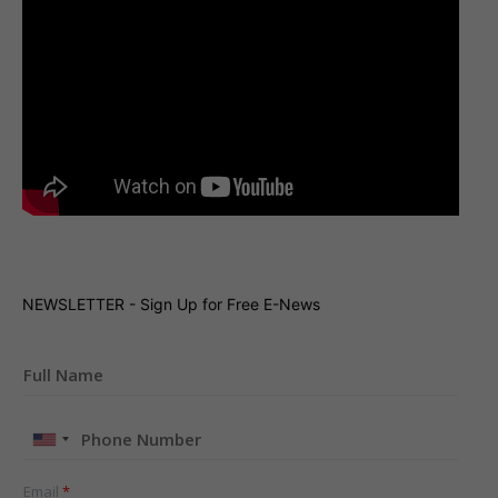
NEWSLETTER - Sign Up for Free E-News
United
States
+1
Email
*