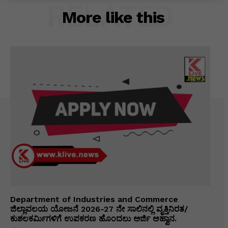
RELATED
More like this
Department of Industries and Commerce
ಜಿಲ್ಲಾವಲಯ ಯೋಜನೆ 2026-27 ನೇ ಸಾಲಿನಲ್ಲಿ ವೃತ್ತಿನಿರತ/
ಕುಶಲಕರ್ಮಿಗಳಿಗೆ ಉಪಕರಣ ಹೊಂದಲು ಅರ್ಜಿ ಆಹ್ವಾನ.