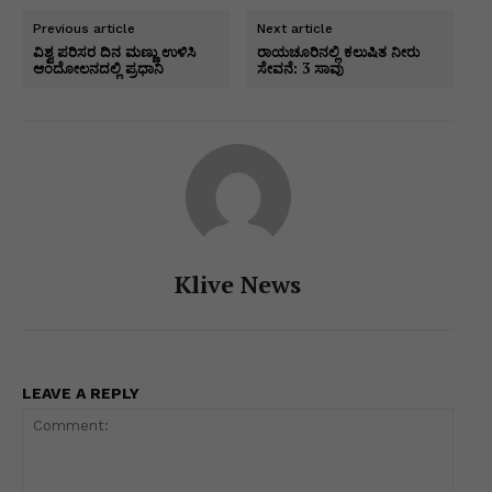
s
e
e
s
gr
er
l
y
ar
Previous article
Next article
A
b
dI
e
a
Li
e
ವಿಶ್ವ ಪರಿಸರ ದಿನ ಮಣ್ಣು ಉಳಿಸಿ
ರಾಯಚೂರಿನಲ್ಲಿ ಕಲುಷಿತ ನೀರು
ಆಂದೋಲನದಲ್ಲಿ ಪ್ರಧಾನಿ
ಸೇವನೆ: 3 ಸಾವು
p
o
n
n
m
n
p
o
g
k
k
er
Klive News
LEAVE A REPLY