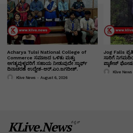
Acharya Tulsi National College of
Jog Falls ಪ್ರ
Commerce ಸಮಾಜದ ಒಳಿತು ಮತ್ತು
ಸಾರಿಗೆ ನಿಗಮದ
ಅಗತ್ಯವುಳ್ಳವರಿಗೆ ಸಹಾಯ ನೀಡುವುದೇ ಸ್ಕಾರ್ಫ್
ಪ್ಯಾಕೇಜ್ ಘೋಷಣ
ದಿನಾಚರಣೆ ಉದ್ದೇಶ-ಆರ್.ಎಂ.ಜಗದೀಶ್.
Klive News
Klive News
-
August 6, 2026
KLive.News
ಕೆಲೈವ್