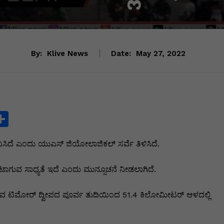
By:
Klive News
Date:
May 27, 2022
S
h
ಿದೆ ಎಂದು ಯುಎಸ್ ಜಿಯೋಲಾಜಿಕಲ್ ಸರ್ವೆ ತಿಳಿಸಿದೆ.
ar
e
ಟಾಗುವ ಸಾಧ್ಯತೆ ಇದೆ ಎಂದು ಮುನ್ಸೂಚನೆ ನೀಡಲಾಗಿದೆ.
i
ುವ ಟಿಮೋರ್ ದ್ವೀಪದ ಪೂರ್ವ ತುದಿಯಿಂದ 51.4 ಕಿಲೋಮೀಟರ್ ಆಳದಲ್ಲಿ