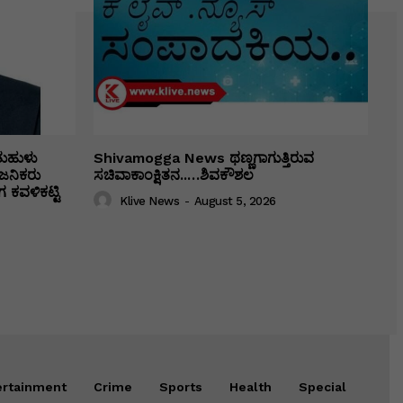
ತುಹುಳು
Shivamogga News ಥಣ್ಣಗಾಗುತ್ತಿರುವ
ಜನಿಕರು
ಸಚಿವಾಕಾಂಕ್ಷಿತನ..…ಶಿವಕೌಶಲ
 ಕವಳಿಕಟ್ಟಿ
Klive News
-
August 5, 2026
ertainment
Crime
Sports
Health
Special