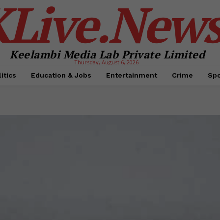
KLive.New
Keelambi Media Lab Private Limited
Thursday, August 6, 2026
itics
Education & Jobs
Entertainment
Crime
Spo