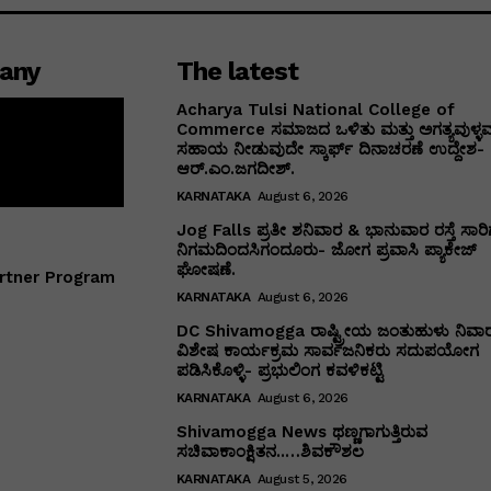
any
The latest
Acharya Tulsi National College of
Commerce ಸಮಾಜದ ಒಳಿತು ಮತ್ತು ಅಗತ್ಯವುಳ್ಳವರ
ಸಹಾಯ ನೀಡುವುದೇ ಸ್ಕಾರ್ಫ್ ದಿನಾಚರಣೆ ಉದ್ದೇಶ-
ಆರ್.ಎಂ.ಜಗದೀಶ್.
KARNATAKA
August 6, 2026
Jog Falls ಪ್ರತೀ ಶನಿವಾರ & ಭಾನುವಾರ ರಸ್ತೆ ಸಾರಿಗ
ನಿಗಮದಿಂದಸಿಗಂದೂರು- ಜೋಗ ಪ್ರವಾಸಿ ಪ್ಯಾಕೇಜ್
ಘೋಷಣೆ.
rtner Program
KARNATAKA
August 6, 2026
DC Shivamogga ರಾಷ್ಟ್ರೀಯ ಜಂತುಹುಳು ನಿವಾ
ವಿಶೇಷ ಕಾರ್ಯಕ್ರಮ ಸಾರ್ವಜನಿಕರು ಸದುಪಯೋಗ
ಪಡಿಸಿಕೊಳ್ಳಿ- ಪ್ರಭುಲಿಂಗ ಕವಳಿಕಟ್ಟಿ
KARNATAKA
August 6, 2026
Shivamogga News ಥಣ್ಣಗಾಗುತ್ತಿರುವ
ಸಚಿವಾಕಾಂಕ್ಷಿತನ..…ಶಿವಕೌಶಲ
KARNATAKA
August 5, 2026