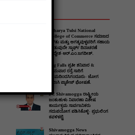
Popular
Acharya Tulsi National
College of Commerce ಸಮಾಜದ
ಒಳಿತು ಮತ್ತು ಅಗತ್ಯವುಳ್ಳವರಿಗೆ ಸಹಾಯ
ನೀಡುವುದೇ ಸ್ಕಾರ್ಫ್ ದಿನಾಚರಣೆ
ಉದ್ದೇಶ-ಆರ್.ಎಂ.ಜಗದೀಶ್.
Jog Falls ಪ್ರತೀ ಶನಿವಾರ &
ಭಾನುವಾರ ರಸ್ತೆ ಸಾರಿಗೆ
ನಿಗಮದಿಂದಸಿಗಂದೂರು- ಜೋಗ
ಪ್ರವಾಸಿ ಪ್ಯಾಕೇಜ್ ಘೋಷಣೆ.
Website:
DC Shivamogga ರಾಷ್ಟ್ರೀಯ
ಜಂತುಹುಳು ನಿವಾರಣಾ ವಿಶೇಷ
ಕಾರ್ಯಕ್ರಮ ಸಾರ್ವಜನಿಕರು
ಸದುಪಯೋಗ ಪಡಿಸಿಕೊಳ್ಳಿ- ಪ್ರಭುಲಿಂಗ
ಕವಳಿಕಟ್ಟಿ
Shivamogga News