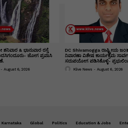
ತೀ ಶನಿವಾರ & ಭಾನುವಾರ ರಸ್ತೆ
DC Shivamogga ರಾಷ್ಟ್ರೀಯ ಜಂ
ಿಂದಸಿಗಂದೂರು- ಜೋಗ ಪ್ರವಾಸಿ
ನಿವಾರಣಾ ವಿಶೇಷ ಕಾರ್ಯಕ್ರಮ ಸಾರ್ವ
ೆ.
ಸದುಪಯೋಗ ಪಡಿಸಿಕೊಳ್ಳಿ- ಪ್ರಭುಲಿಂಗ
-
August 6, 2026
Klive News
-
August 6, 2026
Karnataka
Global
Politics
Education & Jobs
Ent