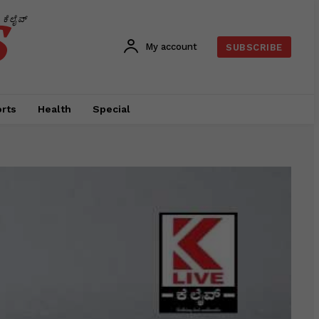
s
ಕೆಲೈವ್
My account
SUBSCRIBE
rts
Health
Special