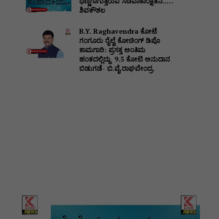
ಥಣ್ಣಗಾಗುತ್ತಿರುವ ಸಚಿವಾಕಾಂಕ್ಷಿತನ..…
ಶಿವಕೌಶಲ
B.Y. Raghavendra ಕೋಟೆ
ಗಂಗೂರು ರೈಲ್ವೆ ಕೋಚಿಂಗ್ ಡಿಪೊ
ಕಾಮಗಾರಿ: ಪ್ರಸಕ್ತ ಅಂತಿಮ
ಹಂತದಲ್ಲಿದ್ದು ₹ 9.5 ಕೋಟಿ ಅನುದಾನ
ಬಿಡುಗಡೆ- ಬಿ.ವೈ.ರಾಘವೇಂದ್ರ.