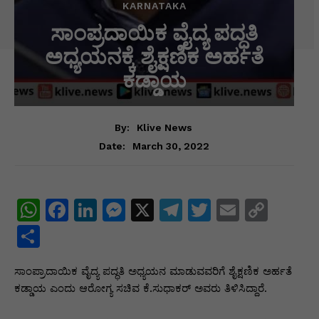
KARNATAKA
ಸಾಂಪ್ರದಾಯಿಕ ವೈದ್ಯ ಪದ್ಧತಿ
ಅಧ್ಯಯನಕ್ಕೆ ಶೈಕ್ಷಣಿಕ ಅರ್ಹತೆ
ಕಡ್ಡಾಯ
By:
Klive News
March 30, 2022
Date:
W
F
Li
M
X
T
T
E
C
h
a
n
e
el
w
m
o
S
at
c
k
s
e
itt
ai
p
h
ಸಾಂಪ್ರಾದಾಯಿಕ ವೈದ್ಯ ಪದ್ಧತಿ ಅಧ್ಯಯನ ಮಾಡುವವರಿಗೆ ಶೈಕ್ಷಣಿಕ ಅರ್ಹತೆ
s
e
e
s
gr
er
l
y
ar
ಕಡ್ಡಾಯ ಎಂದು ಆರೋಗ್ಯ ಸಚಿವ ಕೆ.ಸುಧಾಕರ್ ಅವರು ತಿಳಿಸಿದ್ದಾರೆ.
A
b
dI
e
a
Li
e