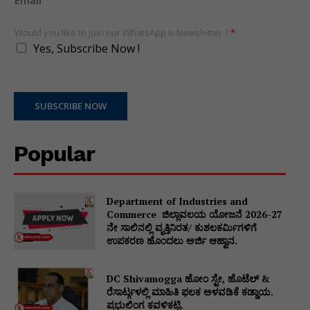
Would you like to join our WhatsApp e-Newsletter ?
*
Yes, Subscribe Now !
SUBSCRIBE NOW
Popular
Department of Industries and
Commerce ಜಿಲ್ಲಾವಲಯ ಯೋಜನೆ 2026-27
ನೇ ಸಾಲಿನಲ್ಲಿ ವೃತ್ತಿನಿರತ/ ಕುಶಲಕರ್ಮಿಗಳಿಗೆ
ಉಪಕರಣ ಹೊಂದಲು ಅರ್ಜಿ ಆಹ್ವಾನ.
DC Shivamogga ಹೋಂ ಸ್ಟೇ, ಹೊಟೆಲ್ &
ರೆಸಾರ್ಟ್ಗಳಲ್ಲಿ ಮಾಹಿತಿ ಫಲಕ ಅಳವಡಿಕೆ ಕಡ್ಡಾಯ.
ಪ್ರಭುಲಿಂಗ ಕವಳಿಕಟ್ಟಿ.