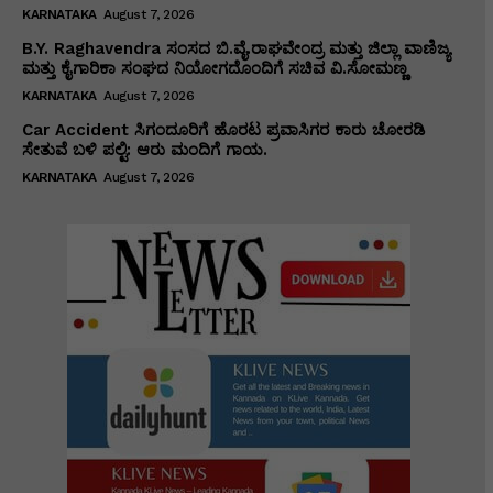
KARNATAKA
August 7, 2026
B.Y. Raghavendra ಸಂಸದ ಬಿ.ವೈ.ರಾಘವೇಂದ್ರ ಮತ್ತು ಜಿಲ್ಲಾ ವಾಣಿಜ್ಯ
ಮತ್ತು ಕೈಗಾರಿಕಾ ಸಂಘದ ನಿಯೋಗದೊಂದಿಗೆ ಸಚಿವ ವಿ‌.ಸೋಮಣ್ಣ
KARNATAKA
August 7, 2026
Car Accident ಸಿಗಂದೂರಿಗೆ ಹೊರಟ ಪ್ರವಾಸಿಗರ ಕಾರು ಚೋರಡಿ
ಸೇತುವೆ ಬಳಿ ಪಲ್ಟಿ: ಆರು ಮಂದಿಗೆ ಗಾಯ.
KARNATAKA
August 7, 2026