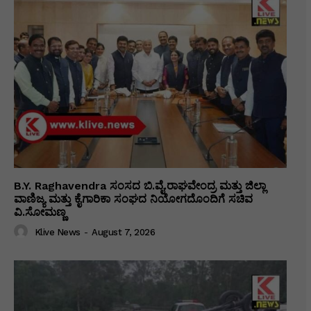
B.Y. Raghavendra ಸಂಸದ ಬಿ.ವೈ.ರಾಘವೇಂದ್ರ ಮತ್ತು ಜಿಲ್ಲಾ
ವಾಣಿಜ್ಯ ಮತ್ತು ಕೈಗಾರಿಕಾ ಸಂಘದ ನಿಯೋಗದೊಂದಿಗೆ ಸಚಿವ
ವಿ‌.ಸೋಮಣ್ಣ
Klive News
-
August 7, 2026