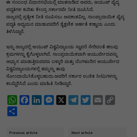
p
o
n
n
m
n
ಈ ಸಂಬಂಧ ವಿಧಾನಸಭೆಯಲ್ಲಿ ಮಾತನಾಡಿದ ಅವರು, ಆಯುಷ್‌ ವೈದ್ಯ
p
o
g
k
ಪದ್ಧತಿಗಳ ಕುರಿತು ಕೇಂದ್ರ ಸರ್ಕಾರವೇ ನೀತಿ ರೂಪಿಸಿದೆ.
ರಾಜ್ಯದಲ್ಲಿ ಪ್ರತ್ಯೇಕ ನೀತಿ ರೂಪಿಸಲು ಅವಕಾಶವಿಲ್ಲ. ಸಾಂಪ್ರಾದಾಯಿಕ ವೈದ್ಯ
k
er
ಪದ್ಧತಿ ಅಧ್ಯಯನ ಮಾಡುವವರಿಗೆ ಶೈಕ್ಷಣಿಕ ಅರ್ಹತೆ ಕಡ್ಡಾಯ ಎಂದು
ತಿಳಿಸಿದ್ದಾರೆ.
ಇನ್ನು ರಾಜ್ಯದಲ್ಲಿ ಆಯುಷ್‌ ವಿಶ್ವವಿದ್ಯಾಲಯ ಸ್ಥಾಪನೆ ಸೇರಿದಂತೆ ಹಲವು
ಕ್ರಮಗಳನ್ನು ಕೈಗೊಳ್ಳಲಾಗಿದೆ. ಸಾಂಪ್ರದಾಯಿಕವಾಗಿ ಆಯುರ್ವೇದವನ್ನು
ಅಭ್ಯಾಸ ಮಾಡುತ್ತಿರುವವರು ಬಳ್ಳಾರಿ ಮತ್ತು ಬೆಂಗಳೂರಿನ ಆಯುರ್ವೇದ
ವಿಶ್ವವಿದ್ಯಾಲಯಗಳಲ್ಲಿ ತಮ್ಮನ್ನು ತಾವು
ನೋಂದಾಯಿಸಿಕೊಳ್ಳಬಹುದು.ಅವರಿಗೆ ಸರ್ಕಾರ ಉಚಿತ ಸೀಟುಗಳನ್ನು
ಕಾಯ್ದಿರಿಸಿದೆ ಎಂದು ಮಾಹಿತಿ ನೀಡಿದ್ದಾರೆ.
W
F
Li
M
X
T
T
E
C
h
a
n
e
el
w
m
o
S
at
c
k
s
e
itt
ai
p
h
s
e
e
s
gr
er
l
y
ar
Previous article
Next article