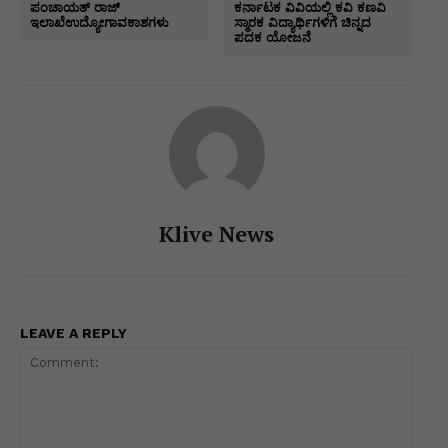
A
b
dI
e
a
Li
e
ಪಂಚಾಯತ್ ರಾಜ್
ಕರ್ನಾಟಕ ವಿವಿಯಲ್ಲಿ ಕವಿ ಕಣವಿ
ಇಲಾಖೆಉದ್ಯೋಗಾವಕಾಶಗಳು
ಸ್ಮಾರಕ ವಿದ್ಯಾರ್ಥಿಗಳಿಗೆ ಚಿನ್ನದ
p
o
n
n
m
n
ಪದಕ ಯೋಜನೆ
p
o
g
k
k
er
Klive News
LEAVE A REPLY