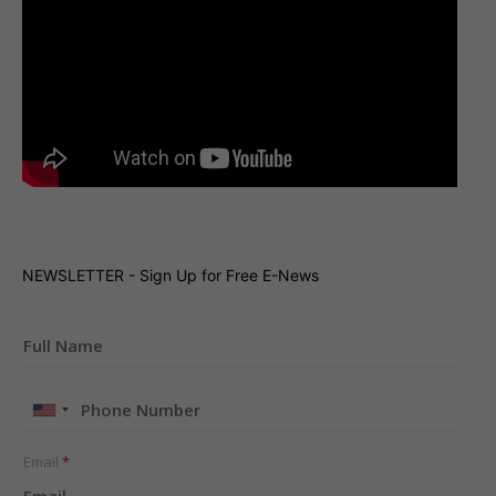
NEWSLETTER - Sign Up for Free E-News
United
States
+1
Email
*