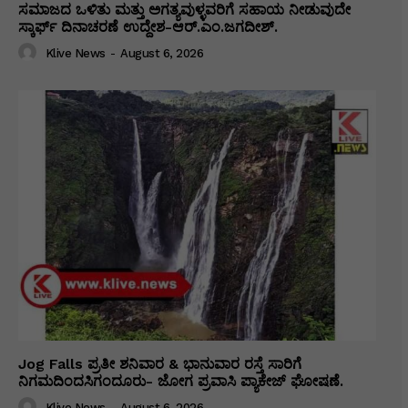
ಸಮಾಜದ ಒಳಿತು ಮತ್ತು ಅಗತ್ಯವುಳ್ಳವರಿಗೆ ಸಹಾಯ ನೀಡುವುದೇ
ಸ್ಕಾರ್ಫ್ ದಿನಾಚರಣೆ ಉದ್ದೇಶ-ಆರ್.ಎಂ.ಜಗದೀಶ್.
Klive News
-
August 6, 2026
Jog Falls ಪ್ರತೀ ಶನಿವಾರ & ಭಾನುವಾರ ರಸ್ತೆ ಸಾರಿಗೆ
ನಿಗಮದಿಂದಸಿಗಂದೂರು- ಜೋಗ ಪ್ರವಾಸಿ ಪ್ಯಾಕೇಜ್ ಘೋಷಣೆ.
Klive News
-
August 6, 2026