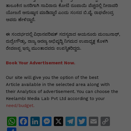
ತಾಲೂಕಿನ ಜನರಿಗಾಗಿ ಸಾವಿರಾರು ಕೋಟಿ ರೂಪಾಯಿ ವೆಚ್ಚದಲ್ಲಿ ನೀರಾವರಿ
ಯೋಜನೆ ಅನುಷ್ಠಾನ ಮಾಡಿದ್ದಾರೆ ಎಂದು ಸಂಸದ ಬಿ.ವೈ. ರಾಘವೇಂದ್ರ
ಅವರು ಹೇಳಿದ್ದಾರೆ.
ಈ ಸಂದರ್ಭದಲ್ಲಿ ವಿಧಾನಪರಿಷತ್ ಸದಸ್ಯರಾದ ಆಯನೂರು ಮಂಜುನಾಥ್,
ರುದ್ರೇಗೌಡ್ರು, ರಾಜ್ಯ ಅರಣ್ಯ ಅಭಿವೃದ್ಧಿ ನಿಗಮದ ಉಪಾಧ್ಯಕ್ಷ ಕೊಳಗಿ
ರೇವಣಪ್ಪ ಇನ್ನು ಮುಂತಾದವರು ಉಪಸ್ಥಿತರಿದ್ದರು.
Book Your Advertisement Now.
Our site will give you the option of the best
Article available in the selected area along with
their Analytics of advertisement. You can choose the
Keelambi Media Lab Pvt Ltd according to your
need/budget.
W
F
Li
M
X
T
T
E
C
h
a
n
e
el
w
m
o