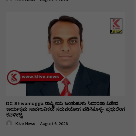
DC Shivamogga ರಾಷ್ಟ್ರೀಯ ಜಂತುಹುಳು ನಿವಾರಣಾ ವಿಶೇಷ
ಕಾರ್ಯಕ್ರಮ ಸಾರ್ವಜನಿಕರು ಸದುಪಯೋಗ ಪಡಿಸಿಕೊಳ್ಳಿ- ಪ್ರಭುಲಿಂಗ
ಕವಳಿಕಟ್ಟಿ
Klive News
-
August 6, 2026