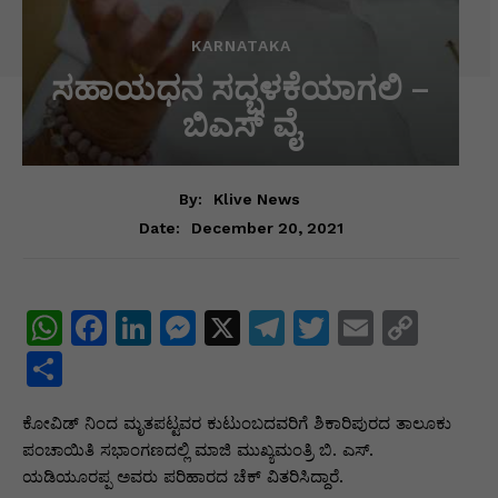
KARNATAKA
ಸಹಾಯಧನ ಸದ್ಬಳಕೆಯಾಗಲಿ –
ಬಿಎಸ್ ವೈ
By:
Klive News
December 20, 2021
Date:
W
F
Li
M
X
T
T
E
C
h
a
n
e
el
w
m
o
S
at
c
k
s
e
itt
ai
p
h
ಕೋವಿಡ್ ನಿಂದ ಮೃತಪಟ್ಟವರ ಕುಟುಂಬದವರಿಗೆ ಶಿಕಾರಿಪುರದ ತಾಲೂಕು
s
e
e
s
gr
er
l
y
ar
ಪಂಚಾಯಿತಿ ಸಭಾಂಗಣದಲ್ಲಿ ಮಾಜಿ ಮುಖ್ಯಮಂತ್ರಿ ಬಿ. ಎಸ್.
A
b
dI
e
a
Li
e
ಯಡಿಯೂರಪ್ಪ ಅವರು ಪರಿಹಾರದ ಚೆಕ್ ವಿತರಿಸಿದ್ದಾರೆ.