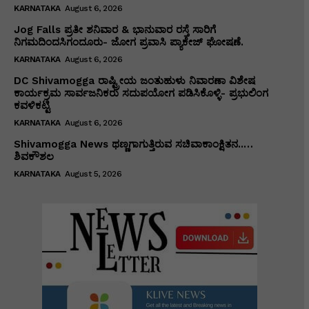
KARNATAKA
August 6, 2026
Jog Falls ಪ್ರತೀ ಶನಿವಾರ & ಭಾನುವಾರ ರಸ್ತೆ ಸಾರಿಗೆ
ನಿಗಮದಿಂದಸಿಗಂದೂರು- ಜೋಗ ಪ್ರವಾಸಿ ಪ್ಯಾಕೇಜ್ ಘೋಷಣೆ.
KARNATAKA
August 6, 2026
DC Shivamogga ರಾಷ್ಟ್ರೀಯ ಜಂತುಹುಳು ನಿವಾರಣಾ ವಿಶೇಷ
ಕಾರ್ಯಕ್ರಮ ಸಾರ್ವಜನಿಕರು ಸದುಪಯೋಗ ಪಡಿಸಿಕೊಳ್ಳಿ- ಪ್ರಭುಲಿಂಗ
ಕವಳಿಕಟ್ಟಿ
KARNATAKA
August 6, 2026
Shivamogga News ಥಣ್ಣಗಾಗುತ್ತಿರುವ ಸಚಿವಾಕಾಂಕ್ಷಿತನ..…
ಶಿವಕೌಶಲ
KARNATAKA
August 5, 2026