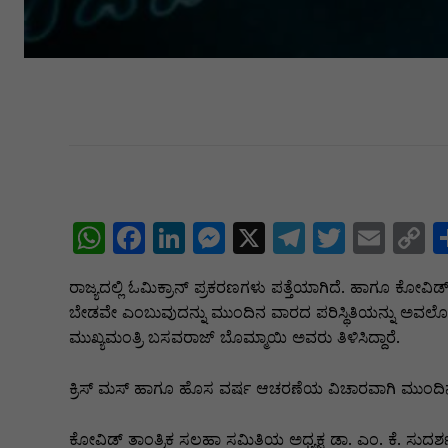
W
F
Li
M
X
T
T
E
C
h
a
n
e
el
w
m
o
ರಾಜ್ಯದಲ್ಲಿ ಓಮಿಕ್ರಾನ್ ಪ್ರಕರಣಗಳು ಪತ್ತೆಯಾಗಿದೆ. ಹಾಗೂ ಕೋವಿಡ್ ಪ
at
c
k
s
e
itt
ai
p
ಬೇಡವೇ ಎಂಬುವುದನ್ನು ಮುಂದಿನ ವಾರದ ಪರಿಸ್ಥಿತಿಯನ್ನು ಅವಲೋಕ
s
e
e
s
gr
er
l
y
ಮುಖ್ಯಮಂತ್ರಿ ಬಸವರಾಜ್ ಬೊಮ್ಮಾಯಿ ಅವರು ತಿಳಿಸಿದ್ದಾರೆ.
A
b
dI
e
a
L
ಕ್ರಿಸ್ ಮಸ್ ಹಾಗೂ ಹೊಸ ವರ್ಷ ಆಚರಣೆಯ ವಿಚಾರವಾಗಿ ಮುಂದಿನವಾ
p
o
n
n
m
n
p
o
g
k
ಕೋವಿಡ್ ತಾಂತ್ರಿಕ ಸಲಹಾ ಸಮಿತಿಯ ಅಧ್ಯಕ್ಷ ಡಾ. ಎಂ. ಕೆ. ಸು