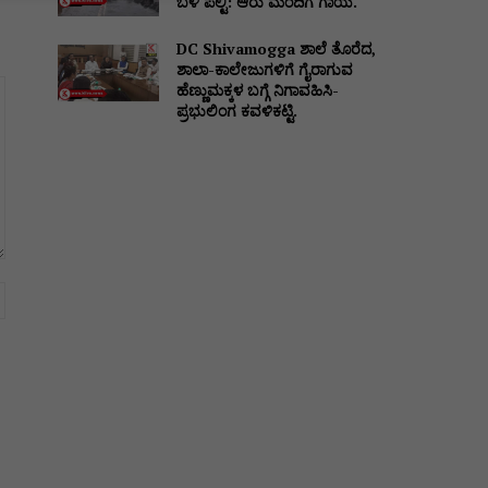
ಬಳಿ ಪಲ್ಟಿ: ಆರು ಮಂದಿಗೆ ಗಾಯ.
DC Shivamogga ಶಾಲೆ ತೊರೆದ,
ಶಾಲಾ-ಕಾಲೇಜುಗಳಿಗೆ ಗೈರಾಗುವ
ಹೆಣ್ಣುಮಕ್ಕಳ ಬಗ್ಗೆ ನಿಗಾವಹಿಸಿ-
ಪ್ರಭುಲಿಂಗ ಕವಳಿಕಟ್ಟಿ.
Website: