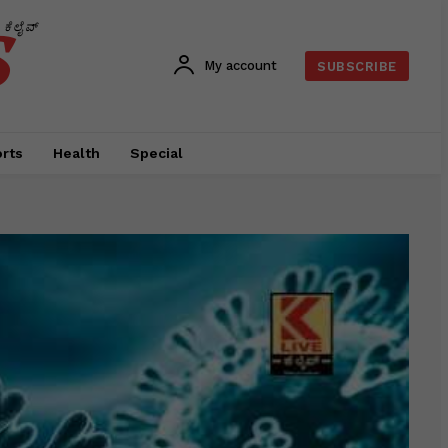
s
ಕೆಲೈವ್
My account
SUBSCRIBE
rts
Health
Special