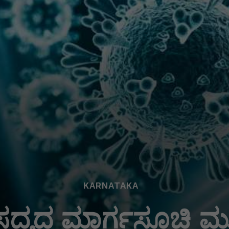
KARNATAKA
ಸದ್ಯದ ಮಾರ್ಗಸೂಚಿ ಮ