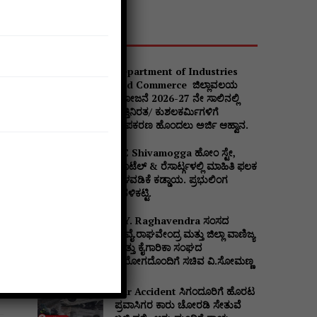
Popular
Department of Industries
and Commerce ಜಿಲ್ಲಾವಲಯ
ಯೋಜನೆ 2026-27 ನೇ ಸಾಲಿನಲ್ಲಿ
ವೃತ್ತಿನಿರತ/ ಕುಶಲಕರ್ಮಿಗಳಿಗೆ
ಉಪಕರಣ ಹೊಂದಲು ಅರ್ಜಿ ಆಹ್ವಾನ.
DC Shivamogga ಹೋಂ ಸ್ಟೇ,
ಹೊಟೆಲ್ & ರೆಸಾರ್ಟ್ಗಳಲ್ಲಿ ಮಾಹಿತಿ ಫಲಕ
ಅಳವಡಿಕೆ ಕಡ್ಡಾಯ. ಪ್ರಭುಲಿಂಗ
ಕವಳಿಕಟ್ಟಿ.
B.Y. Raghavendra ಸಂಸದ
ಬಿ.ವೈ.ರಾಘವೇಂದ್ರ ಮತ್ತು ಜಿಲ್ಲಾ ವಾಣಿಜ್ಯ
ಮತ್ತು ಕೈಗಾರಿಕಾ ಸಂಘದ
ನಿಯೋಗದೊಂದಿಗೆ ಸಚಿವ ವಿ‌.ಸೋಮಣ್ಣ
Car Accident ಸಿಗಂದೂರಿಗೆ ಹೊರಟ
ಪ್ರವಾಸಿಗರ ಕಾರು ಚೋರಡಿ ಸೇತುವೆ