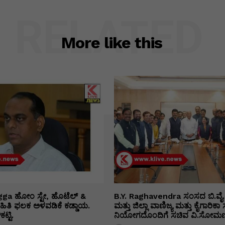
RELATED
More like this
ga ಹೋಂ ಸ್ಟೇ, ಹೊಟೆಲ್ &
B.Y. Raghavendra ಸಂಸದ ಬಿ.ವೈ.
 ಮಾಹಿತಿ ಫಲಕ ಅಳವಡಿಕೆ ಕಡ್ಡಾಯ.
ಮತ್ತು ಜಿಲ್ಲಾ ವಾಣಿಜ್ಯ ಮತ್ತು ಕೈಗಾರಿ
ಟ್ಟಿ.
ನಿಯೋಗದೊಂದಿಗೆ ಸಚಿವ ವಿ‌.ಸೋಮಣ್