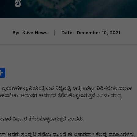
By:
Klive News
Date:
December 10, 2021
S
h
್ರಕರಣಗಳನ್ನು ನಿಯಂತ್ರಿಸುವ ನಿಟ್ಟಿನಲ್ಲಿ, ರಾತ್ರಿ ಕರ್ಫ್ಯೂ ವಿಧಿಸಬೇಕೇ ಅಥವಾ
ar
ಿಸಬೇಕು. ಅನಂತರ ತೀರ್ಮಾನ ತೆಗೆದುಕೊಳ್ಳಲಾಗುತ್ತದೆ ಎಂದು ಮಾನ್ಯ
e
i
ರ ನಿರ್ಧಾರ ತೆಗೆದುಕೊಳ್ಳಲಾಗುತ್ತದೆ ಎಂದರು.
ದರ್ಶನ್ ಅವರು ಸಂಪುಟ ಸಭೆಯ ಮುಂದೆ ಈ ವಿಚಾರವಾಗಿ ಕೆಲವು ಮಾಹಿತಿಗಳನ್ನು