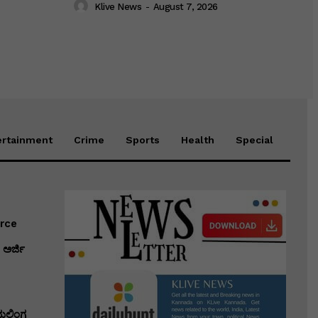
Klive News
-
August 7, 2026
ertainment
Crime
Sports
Health
Special
erce
ಅರ್ಜಿ
ಭುಲಿಂಗ