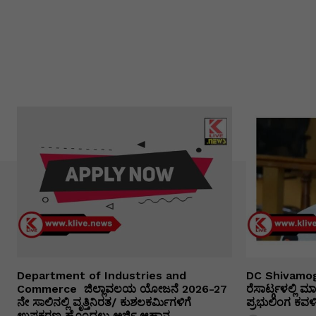
Department of Industries and
DC Shivamog
Commerce ಜಿಲ್ಲಾವಲಯ ಯೋಜನೆ 2026-27
ರೆಸಾರ್ಟ್ಗಳಲ್ಲಿ
ನೇ ಸಾಲಿನಲ್ಲಿ ವೃತ್ತಿನಿರತ/ ಕುಶಲಕರ್ಮಿಗಳಿಗೆ
ಪ್ರಭುಲಿಂಗ ಕವಳಿಕ
ಉಪಕರಣ ಹೊಂದಲು ಅರ್ಜಿ ಆಹ್ವಾನ.