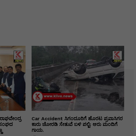
ರಾಘವೇಂದ್ರ
Car Accident ಸಿಗಂದೂರಿಗೆ ಹೊರಟ ಪ್ರವಾಸಿಗರ
ಕಾ ಸಂಘದ
ಕಾರು ಚೋರಡಿ ಸೇತುವೆ ಬಳಿ ಪಲ್ಟಿ: ಆರು ಮಂದಿಗೆ
ಣ
ಗಾಯ.