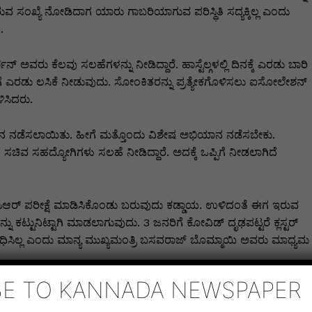
ರುವ ಸಂಖ್ಯೆ ನೋಡಿದಾಗ ಯಾರು ಗಾಬರಿಯಾಗುವ ಪರಿಸ್ಥಿತಿ ಸದ್ಯಕ್ಕಿಲ್ಲ ಎಂದು
.
್ಶನ್ ಅವರು ಕೆಲವು ಸಲಹೆಗಳನ್ನು ನೀಡಿದ್ದಾರೆ. ಹಾಸ್ಟೆಲ್ಗಳಲ್ಲಿ ದಿನಕ್ಕೆ ಎರಡು ಬಾರಿ
ಿಗೆ ಎರಡು ಲಸಿಕೆ ನೀಡುವುದು. ಸೋಂಕಿತರನ್ನು ಪ್ರತ್ಯೇಕಗೊಳಿಸಲು ಐಸೋಲೇಶನ್
ಿಸಿದರು.
ನ ನಡೆಸಲಾಯಿತು. ಹೀಗೆ ಮತ್ತೊಂದು ವಿಶೇಷ ಅಭಿಯಾನ ನಡೆಸಬೇಕು.
ಚಿವ ಸಹದ್ಯೋಗಿಗಳು ಸಲಹೆ ನೀಡಿದ್ದಾರೆ. ಅದಕ್ಕೆ ಒಪ್ಪಿಗೆ ನೀಡಲಾಗಿದೆ
ಿಸಿಆರ್ ಪರೀಕ್ಷೆ ಮಾಡಿಸಿಕೊಂಡು ಬರುವುದು ಕಡ್ಡಾಯ. ಉಳಿದಂತೆ ಈಗ ಇರುವ
ನು ಕಟ್ಟುನಿಟ್ಟಾಗಿ ಮಾಡಲಾಗುವುದು. 3 ಜನರಿಗೆ ಕೋವಿಡ್ ದೃಢಪಟ್ಟರೆ ಕ್ಲಸ್ಟರ್
ಿಸಿಲ್ಲ ಎಂದು ಮಾನ್ಯ ಮುಖ್ಯಮಂತ್ರಿ ಬಸವರಾಜ್ ಬೊಮ್ಮಾಯಿ ಅವರು ಮಾಧ್ಯಮ
BE TO KANNADA NEWSPAPER