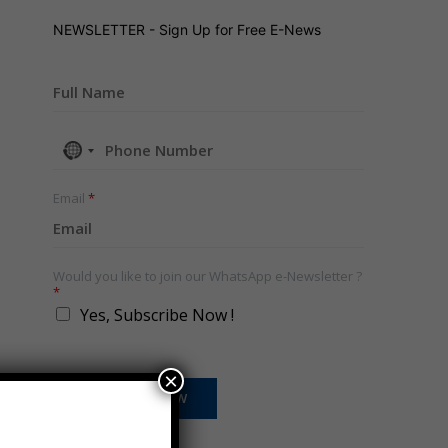
NEWSLETTER - Sign Up for Free E-News
No
country
selected
Email
*
Would you like to join our WhatsApp e-Newsletter ?
*
Yes, Subscribe Now !
×
SUBSCRIBE NOW