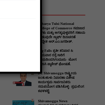
Popular
Acharya Tulsi National
College of Commerce ಸಮಾಜದ
ಒಳಿತು ಮತ್ತು ಅಗತ್ಯವುಳ್ಳವರಿಗೆ ಸಹಾಯ
ನೀಡುವುದೇ ಸ್ಕಾರ್ಫ್ ದಿನಾಚರಣೆ
ಉದ್ದೇಶ-ಆರ್.ಎಂ.ಜಗದೀಶ್.
Jog Falls ಪ್ರತೀ ಶನಿವಾರ &
ಭಾನುವಾರ ರಸ್ತೆ ಸಾರಿಗೆ
Website:
ನಿಗಮದಿಂದಸಿಗಂದೂರು- ಜೋಗ
ಪ್ರವಾಸಿ ಪ್ಯಾಕೇಜ್ ಘೋಷಣೆ.
DC Shivamogga ರಾಷ್ಟ್ರೀಯ
ಜಂತುಹುಳು ನಿವಾರಣಾ ವಿಶೇಷ
ಕಾರ್ಯಕ್ರಮ ಸಾರ್ವಜನಿಕರು
ಸದುಪಯೋಗ ಪಡಿಸಿಕೊಳ್ಳಿ- ಪ್ರಭುಲಿಂಗ
ಕವಳಿಕಟ್ಟಿ
Shivamogga News