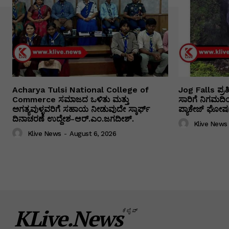
Acharya Tulsi National College of
Jog Falls ಪ್ರ
Commerce ಸಮಾಜದ ಒಳಿತು ಮತ್ತು
ಸಾರಿಗೆ ನಿಗಮದ
ಅಗತ್ಯವುಳ್ಳವರಿಗೆ ಸಹಾಯ ನೀಡುವುದೇ ಸ್ಕಾರ್ಫ್
ಪ್ಯಾಕೇಜ್ ಘೋಷಣ
ದಿನಾಚರಣೆ ಉದ್ದೇಶ-ಆರ್.ಎಂ.ಜಗದೀಶ್.
Klive News
Klive News
-
August 6, 2026
KLive.News
ಕೆಲೈವ್