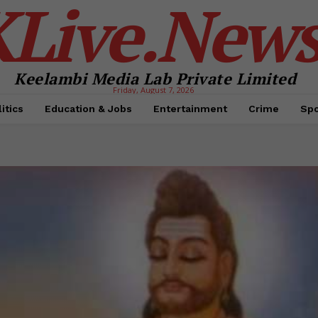
KLive.New
Keelambi Media Lab Private Limited
Friday, August 7, 2026
itics
Education & Jobs
Entertainment
Crime
Spo