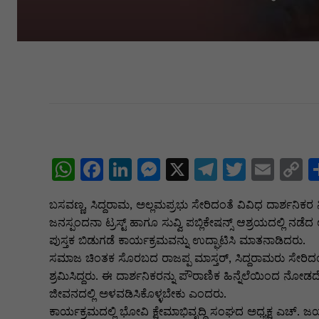
W
F
Li
M
X
T
T
E
C
h
a
n
e
el
w
m
o
ಬಸವಣ್ಣ, ಸಿದ್ದರಾಮ, ಅಲ್ಲಮಪ್ರಭು ಸೇರಿದಂತೆ ವಿವಿಧ ದಾರ್ಶನಿಕರ
at
c
k
s
e
itt
ai
p
ಜನಸ್ಪಂದನಾ ಟ್ರಸ್ಟ್ ಹಾಗೂ ಸುವ್ವಿ ಪಬ್ಲಿಕೇಷನ್ಸ್ ಆಶ್ರಯದಲ್ಲಿ ನ
s
e
e
s
gr
er
l
y
ಪುಸ್ತಕ ಬಿಡುಗಡೆ ಕಾರ್ಯಕ್ರಮವನ್ನು ಉದ್ಘಾಟಿಸಿ ಮಾತನಾಡಿದರು.
A
b
dI
e
a
L
ಸಮಾಜ ಚಿಂತಕ ಸೊರಬದ ರಾಜಪ್ಪ ಮಾಸ್ತರ್, ಸಿದ್ದರಾಮರು ಸೇರಿದಂ
ಶ್ರಮಿಸಿದ್ದರು. ಈ ದಾರ್ಶನಿಕರನ್ನು ಪೌರಾಣಿಕ ಹಿನ್ನೆಲೆಯಿಂದ 
p
o
n
n
m
n
ಜೀವನದಲ್ಲಿ ಅಳವಡಿಸಿಕೊಳ್ಳಬೇಕು ಎಂದರು.
p
o
g
k
ಕಾರ್ಯಕ್ರಮದಲ್ಲಿ ಭೋವಿ ಕ್ಷೇಮಾಭಿವೃದ್ಧಿ ಸಂಘದ ಅಧ್ಯಕ್ಷ ಎಚ್. ಜ