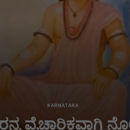
KARNATAKA
ಕರನ್ನ ವೈಚಾರಿಕವಾಗಿ 