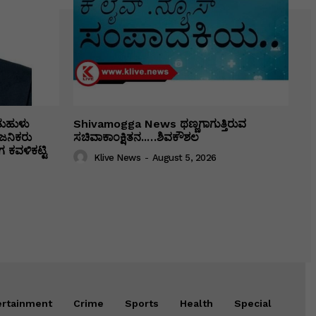
ತುಹುಳು
Shivamogga News ಥಣ್ಣಗಾಗುತ್ತಿರುವ
ಜನಿಕರು
ಸಚಿವಾಕಾಂಕ್ಷಿತನ..…ಶಿವಕೌಶಲ
 ಕವಳಿಕಟ್ಟಿ
Klive News
-
August 5, 2026
ertainment
Crime
Sports
Health
Special