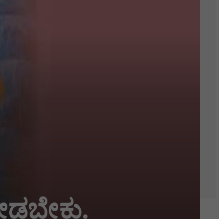
ನೋಡಬೇಕು.