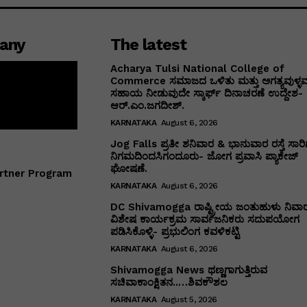
any
The latest
Acharya Tulsi National College of
Commerce ಸಮಾಜದ ಒಳಿತು ಮತ್ತು ಅಗತ್ಯವುಳ್ಳವರ
ಸಹಾಯ ನೀಡುವುದೇ ಸ್ಕಾರ್ಫ್ ದಿನಾಚರಣೆ ಉದ್ದೇಶ-
ಆರ್.ಎಂ.ಜಗದೀಶ್.
KARNATAKA
August 6, 2026
Jog Falls ಪ್ರತೀ ಶನಿವಾರ & ಭಾನುವಾರ ರಸ್ತೆ ಸಾರಿಗ
ನಿಗಮದಿಂದಸಿಗಂದೂರು- ಜೋಗ ಪ್ರವಾಸಿ ಪ್ಯಾಕೇಜ್
ಘೋಷಣೆ.
rtner Program
KARNATAKA
August 6, 2026
DC Shivamogga ರಾಷ್ಟ್ರೀಯ ಜಂತುಹುಳು ನಿವಾ
ವಿಶೇಷ ಕಾರ್ಯಕ್ರಮ ಸಾರ್ವಜನಿಕರು ಸದುಪಯೋಗ
ಪಡಿಸಿಕೊಳ್ಳಿ- ಪ್ರಭುಲಿಂಗ ಕವಳಿಕಟ್ಟಿ
KARNATAKA
August 6, 2026
Shivamogga News ಥಣ್ಣಗಾಗುತ್ತಿರುವ
ಸಚಿವಾಕಾಂಕ್ಷಿತನ..…ಶಿವಕೌಶಲ
KARNATAKA
August 5, 2026