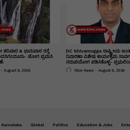
ತೀ ಶನಿವಾರ & ಭಾನುವಾರ ರಸ್ತೆ
DC Shivamogga ರಾಷ್ಟ್ರೀಯ ಜಂ
ಿಂದಸಿಗಂದೂರು- ಜೋಗ ಪ್ರವಾಸಿ
ನಿವಾರಣಾ ವಿಶೇಷ ಕಾರ್ಯಕ್ರಮ ಸಾರ್ವ
ೆ.
ಸದುಪಯೋಗ ಪಡಿಸಿಕೊಳ್ಳಿ- ಪ್ರಭುಲಿಂಗ
-
August 6, 2026
Klive News
-
August 6, 2026
Karnataka
Global
Politics
Education & Jobs
Ent