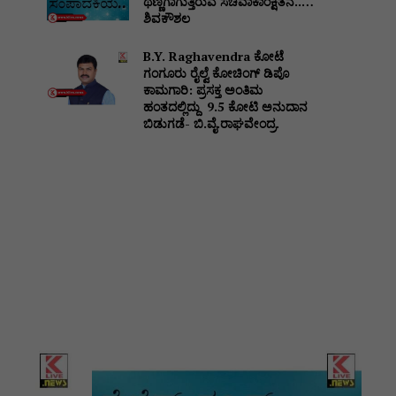
ಥಣ್ಣಗಾಗುತ್ತಿರುವ ಸಚಿವಾಕಾಂಕ್ಷಿತನ..…
ಶಿವಕೌಶಲ
B.Y. Raghavendra ಕೋಟೆ
ಗಂಗೂರು ರೈಲ್ವೆ ಕೋಚಿಂಗ್ ಡಿಪೊ
ಕಾಮಗಾರಿ: ಪ್ರಸಕ್ತ ಅಂತಿಮ
ಹಂತದಲ್ಲಿದ್ದು ₹ 9.5 ಕೋಟಿ ಅನುದಾನ
ಬಿಡುಗಡೆ- ಬಿ.ವೈ.ರಾಘವೇಂದ್ರ.