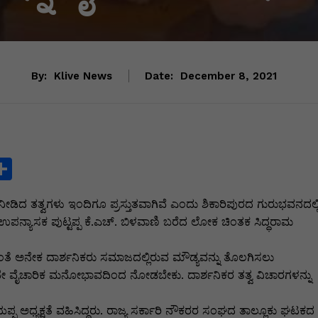
By:
Klive News
Date:
December 8, 2021
S
h
 ನೀಡಿದ ತತ್ವಗಳು ಇಂದಿಗೂ ಪ್ರಸ್ತುತವಾಗಿವೆ ಎಂದು ಶಿಕಾರಿಪುರದ ಗುರುಭವನದಲ್ಲ
ar
ಡೆದ ಉಪನ್ಯಾಸಕ ಪುಟ್ಟಪ್ಪ ಕೆ.ಎಚ್. ಬಿಳವಾಣಿ ಬರೆದ ಲೋಕ ಚಿಂತಕ ಸಿದ್ಧರಾಮ
e
i
ತೆ ಅನೇಕ ದಾರ್ಶನಿಕರು ಸಮಾಜದಲ್ಲಿರುವ ಮೌಡ್ಯವನ್ನು ತೊಲಗಿಸಲು
ನೋಡದೇ ವೈಚಾರಿಕ ಮನೋಭಾವದಿಂದ ನೋಡಬೇಕು. ದಾರ್ಶನಿಕರ ತತ್ವ ವಿಚಾರಗಳನ್ನು
ಯಪ್ಪ ಅಧ್ಯಕ್ಷತೆ ವಹಿಸಿದ್ದರು. ರಾಜ್ಯ ಸರ್ಕಾರಿ ನೌಕರರ ಸಂಘದ ತಾಲ್ಲೂಕು ಘಟಕದ