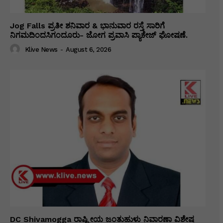
Jog Falls ಪ್ರತೀ ಶನಿವಾರ & ಭಾನುವಾರ ರಸ್ತೆ ಸಾರಿಗೆ
ನಿಗಮದಿಂದಸಿಗಂದೂರು- ಜೋಗ ಪ್ರವಾಸಿ ಪ್ಯಾಕೇಜ್ ಘೋಷಣೆ.
Klive News
-
August 6, 2026
DC Shivamogga ರಾಷ್ಟ್ರೀಯ ಜಂತುಹುಳು ನಿವಾರಣಾ ವಿಶೇಷ