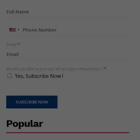
United
States
+1
Email
*
Would you like to join our WhatsApp e-Newsletter ?
*
Yes, Subscribe Now !
SUBSCRIBE NOW
Popular