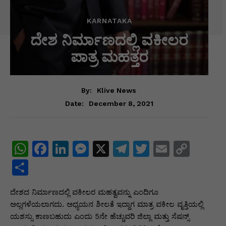
KARNATAKA
ದೇಶ ನಿರ್ಮಾಣದಲ್ಲಿ ವಕೀಲರ
ಪಾತ್ರ ಮಹತ್ತರ
By:
Klive News
December 8, 2021
Date:
W
F
Li
M
X
T
T
E
C
h
a
n
e
el
w
m
o
S
at
c
k
s
e
itt
ai
p
h
ದೇಶದ ನಿರ್ಮಾಣದಲ್ಲಿ ವಕೀಲರ ಮಹತ್ವವನ್ನು ಎಂದಿಗೂ
s
e
e
s
gr
er
l
y
ar
ಅಲ್ಲಗಳೆಯಲಾಗದು. ಅಧ್ಯಯನ ಶೀಲತೆ ಇದ್ದಾಗ ಮಾತ್ರ ವಕೀಲ ವೃತ್ತಿಯಲ್ಲಿ
A
b
dI
e
a
Li
e
ಯಶಸ್ಸು ಕಾಣಬಹುದು ಎಂದು 5ನೇ ಹೆಚ್ಚುವರಿ ಜಿಲ್ಲಾ ಮತ್ತು ಸೆಷನ್ಸ್