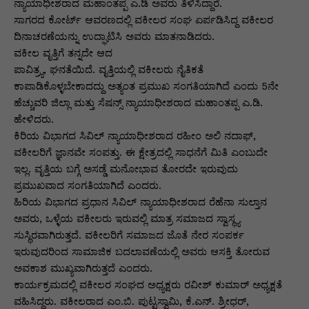
p
o
n
n
m
n
ನ್ಯಾಯಾಧೀಶರಾದ ಮಹಾಂತಪ್ಪ ಎ.ಡಿ ಅವರು ತಿಳಿಸಿದ್ದಾರೆ.
ಸಾಗರದ ಕೋರ್ಟ್ ಆವರಣದಲ್ಲಿ ವಕೀಲರ ಸಂಘ ಏರ್ಪಡಿಸಿದ್ದ ವಕೀಲರ
p
o
g
k
ದಿನಾಚರಣೆಯನ್ನು ಉದ್ಘಾಟಿಸಿ ಅವರು ಮಾತನಾಡಿದರು.
k
er
ವಕೀಲ ವೃತ್ತಿಗೆ ತನ್ನದೇ ಆದ
ಪಾವಿತ್ರ್ಯ, ಘನತೆಯಿದೆ. ವೃತ್ತಿಯಲ್ಲಿ ವಕೀಲರು ನೈತಿಕತೆ
ಕಾಪಾಡಿಕೊಳ್ಳಬೇಕಾದದ್ದು ಅತ್ಯಂತ ಪ್ರಮುಖ ಸಂಗತಿಯಾಗಿದೆ ಎಂದು 5ನೇ
ಹೆಚ್ಚುವರಿ ಜಿಲ್ಲಾ ಮತ್ತು ಸೆಷನ್ಸ್ ನ್ಯಾಯಾಧೀಶರಾದ ಮಹಾಂತಪ್ಪ ಎ.ಡಿ.
ಹೇಳಿದರು.
ಕಿರಿಯ ವಿಭಾಗದ ಸಿವಿಲ್ ನ್ಯಾಯಾಧೀಶರಾದ ರಹೀಂ ಅಲಿ ನದಾಫ್,
ವಕೀಲರಿಗೆ ಜ್ಞಾನವೇ ಸಂಪತ್ತು. ಈ ಕ್ಷೇತ್ರದಲ್ಲಿ ಸಾಧನೆಗೆ ಮಿತಿ ಎಂಬುದೇ
ಇಲ್ಲ. ವೃತ್ತಿಯ ಬಗ್ಗೆ ಅಸಡ್ಡೆ ಮನೋಭಾವ ತೋರದೇ ಇರುವುದು
ಪ್ರಮುಖವಾದ ಸಂಗತಿಯಾಗಿದೆ ಎಂದರು.
ಹಿರಿಯ ವಿಭಾಗದ ಪ್ರಧಾನ ಸಿವಿಲ್ ನ್ಯಾಯಾಧೀಶರಾದ ರೆಹೆನಾ ಸುಲ್ತಾನ
ಅವರು, ಒಳ್ಳೆಯ ವಕೀಲರು ಇರುವಲ್ಲಿ ಮಾತ್ರ ಸಮಾಜದ ಸ್ವಾಸ್ಥ್ಯ
ಸುಸ್ಥಿರವಾಗಿರುತ್ತದೆ. ವಕೀಲರಿಗೆ ಸಮಾಜದ ಜೊತೆ ನೇರ ಸಂಪರ್ಕ
ಇರುವುದರಿಂದ ಸಾಮಾಜಿಕ ಬದಲಾವಣೆಯಲ್ಲಿ ಅವರು ಆಸಕ್ತಿ ತೋರುವ
ಅವಕಾಶ ಮುಖ್ಯವಾಗಿರುತ್ತದೆ ಎಂದರು.
ಕಾರ್ಯಕ್ರಮದಲ್ಲಿ ವಕೀಲರ ಸಂಘದ ಅಧ್ಯಕ್ಷರು ರವೀಶ್ ಕುಮಾರ್ ಅಧ್ಯಕ್ಷತೆ
ವಹಿಸಿದ್ದರು. ವಕೀಲರಾದ ಎಂ.ಬಿ. ಪುಟ್ಟಸ್ವಾಮಿ, ಕೆ.ಎನ್. ಶ್ರೀಧರ್,