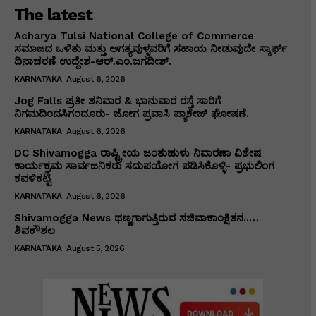
The latest
Acharya Tulsi National College of Commerce
ಸಮಾಜದ ಒಳಿತು ಮತ್ತು ಅಗತ್ಯವುಳ್ಳವರಿಗೆ ಸಹಾಯ ನೀಡುವುದೇ ಸ್ಕಾರ್ಫ್
ದಿನಾಚರಣೆ ಉದ್ದೇಶ-ಆರ್.ಎಂ.ಜಗದೀಶ್.
KARNATAKA
August 6, 2026
Jog Falls ಪ್ರತೀ ಶನಿವಾರ & ಭಾನುವಾರ ರಸ್ತೆ ಸಾರಿಗೆ
ನಿಗಮದಿಂದಸಿಗಂದೂರು- ಜೋಗ ಪ್ರವಾಸಿ ಪ್ಯಾಕೇಜ್ ಘೋಷಣೆ.
KARNATAKA
August 6, 2026
DC Shivamogga ರಾಷ್ಟ್ರೀಯ ಜಂತುಹುಳು ನಿವಾರಣಾ ವಿಶೇಷ
ಕಾರ್ಯಕ್ರಮ ಸಾರ್ವಜನಿಕರು ಸದುಪಯೋಗ ಪಡಿಸಿಕೊಳ್ಳಿ- ಪ್ರಭುಲಿಂಗ
ಕವಳಿಕಟ್ಟಿ
KARNATAKA
August 6, 2026
Shivamogga News ಥಣ್ಣಗಾಗುತ್ತಿರುವ ಸಚಿವಾಕಾಂಕ್ಷಿತನ..…
ಶಿವಕೌಶಲ
KARNATAKA
August 5, 2026