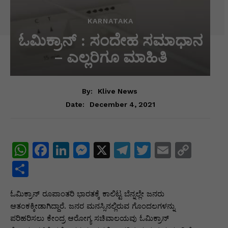
KARNATAKA
ಓಮಿಕ್ರಾನ್ : ಸಂದೇಹ ಸಮಾಧಾನ
– ಎಲ್ಲರಿಗೂ ಮಾಹಿತಿ
By:
Klive News
December 4, 2021
Date:
W
F
Li
M
X
T
T
E
C
h
a
n
e
el
w
m
o
S
at
c
k
s
e
itt
ai
p
h
ಓಮಿಕ್ರಾನ್ ರೂಪಾಂತರಿ ಭಾರತಕ್ಕೆ ಕಾಲಿಟ್ಟ ಬೆನ್ನಲ್ಲೇ ಜನರು
s
e
e
s
gr
er
l
y
ar
ಆತಂಕಕ್ಕೀಡಾಗಿದ್ದಾರೆ. ಜನರ ಮನಸ್ಸಿನಲ್ಲಿರುವ ಗೊಂದಲಗಳನ್ನು
A
b
dI
e
a
Li
e
ಪರಿಹರಿಸಲು ಕೇಂದ್ರ ಆರೋಗ್ಯ ಸಚಿವಾಲಯವು ಓಮಿಕ್ರಾನ್