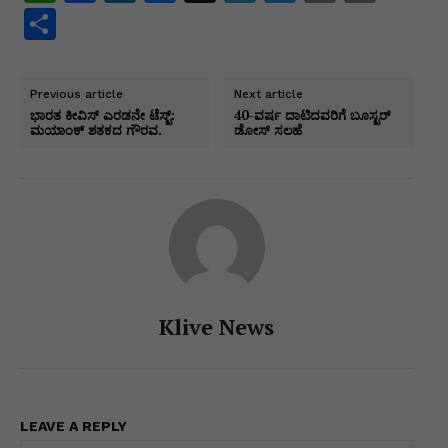
h
a
n
e
el
w
m
o
S
at
c
k
s
e
itt
ai
p
h
s
e
e
s
gr
er
l
y
ar
Previous article
Next article
A
b
dI
e
a
Li
e
ಭಾರತ ಕೀವಿಸ್ ಎರಡನೇ ಟೆಸ್ಟ್:
40-ವರ್ಷ ದಾಟಿದವರಿಗೆ ಬೂಸ್ಟರ್
ಮಯಾಂಕ್ ಶತಕದ ಗೌರವ.
ಡೋಸ್ ಸಲಹೆ
p
o
n
n
m
n
p
o
g
k
k
er
Klive News
LEAVE A REPLY