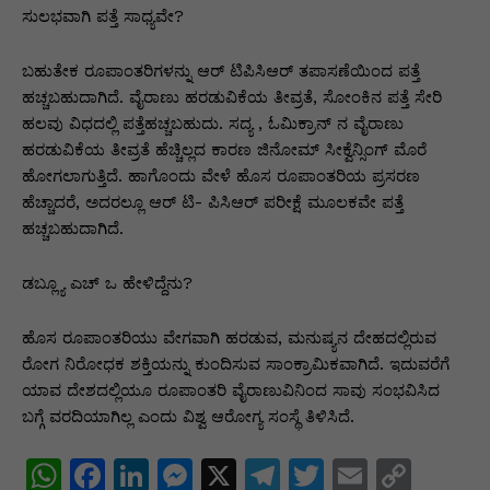
ಸುಲಭವಾಗಿ ಪತ್ತೆ ಸಾಧ್ಯವೇ?
ಬಹುತೇಕ ರೂಪಾಂತರಿಗಳನ್ನು ಆರ್ ಟಿಪಿಸಿಆರ್ ತಪಾಸಣೆಯಿಂದ ಪತ್ತೆ
ಹಚ್ಚಬಹುದಾಗಿದೆ. ವೈರಾಣು ಹರಡುವಿಕೆಯ ತೀವ್ರತೆ, ಸೋಂಕಿನ ಪತ್ತೆ ಸೇರಿ
ಹಲವು ವಿಧದಲ್ಲಿ ಪತ್ತೆಹಚ್ಚಬಹುದು. ಸದ್ಯ , ಓಮಿಕ್ರಾನ್ ನ ವೈರಾಣು
ಹರಡುವಿಕೆಯ ತೀವ್ರತೆ ಹೆಚ್ಚಿಲ್ಲದ ಕಾರಣ ಜಿನೋಮ್ ಸೀಕ್ವೆನ್ಸಿಂಗ್ ಮೊರೆ
ಹೋಗಲಾಗುತ್ತಿದೆ. ಹಾಗೊಂದು ವೇಳೆ ಹೊಸ ರೂಪಾಂತರಿಯ ಪ್ರಸರಣ
ಹೆಚ್ಚಾದರೆ, ಅದರಲ್ಲೂ ಆರ್ ಟಿ- ಪಿಸಿಆರ್ ಪರೀಕ್ಷೆ ಮೂಲಕವೇ ಪತ್ತೆ
ಹಚ್ಚಬಹುದಾಗಿದೆ.
ಡಬ್ಲ್ಯೂ ಎಚ್ ಒ ಹೇಳಿದ್ದೆನು?
ಹೊಸ ರೂಪಾಂತರಿಯು ವೇಗವಾಗಿ ಹರಡುವ, ಮನುಷ್ಯನ ದೇಹದಲ್ಲಿರುವ
ರೋಗ ನಿರೋಧಕ ಶಕ್ತಿಯನ್ನು ಕುಂದಿಸುವ ಸಾಂಕ್ರಾಮಿಕವಾಗಿದೆ. ಇದುವರೆಗೆ
ಯಾವ ದೇಶದಲ್ಲಿಯೂ ರೂಪಾಂತರಿ ವೈರಾಣುವಿನಿಂದ ಸಾವು ಸಂಭವಿಸಿದ
ಬಗ್ಗೆ ವರದಿಯಾಗಿಲ್ಲ ಎಂದು ವಿಶ್ವ ಆರೋಗ್ಯ ಸಂಸ್ಥೆ ತಿಳಿಸಿದೆ.
W
F
Li
M
X
T
T
E
C