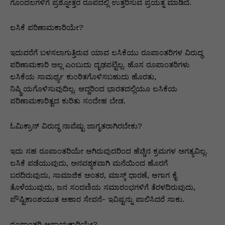
p
o
n
n
m
n
ಗೊಂದಲಗಳಿಗೆ ಪ್ರಶ್ನೋತ್ತರ ರೂಪದಲ್ಲಿ ಉತ್ತರಿಸುವ ಪ್ರಯತ್ನ ಮಾಡಿದೆ.
p
o
g
k
ಲಸಿಕೆ ಪರಿಣಾಮಕಾರಿಯೇ?
k
er
ಇದುವರೆಗೆ ಬಳಸಲಾಗುತ್ತಿರುವ ಯಾವ ಲಸಿಕೆಯು ರೂಪಾಂತರಿಗಳ ವಿರುದ್ಧ
ಪರಿಣಾಮಕಾರಿ ಅಲ್ಲ ಎಂಬುದು ದೃಢಪಟ್ಟಿಲ್ಲ. ಹೊಸ ರೂಪಾಂತರಿಗಳು
ಲಸಿಕೆಯ ಸಾಮರ್ಥ್ಯ ಕುಂಠಿತಗೊಳಿಸಬಹುದು ಹೊರತು,
ನಿಷ್ಕ್ರಿಯಗೊಳಿಸುವುದಿಲ್ಲ. ಆದ್ದರಿಂದ ಭಾರತದಲ್ಲಿಯೂ ಲಸಿಕೆಯ
ಪರಿಣಾಮಕಾರಿತ್ವದ ಕುರಿತು ಸಂದೇಹ ಬೇಡ.
ಓಮಿಕ್ರಾನ್ ವಿರುದ್ಧ ನಾವೆಷ್ಟು ಜಾಗೃತರಾಗಿರಬೇಕು?
ಇದು ಸಹ ರೂಪಾಂತರಿಯೇ ಆಗಿರುವುದರಿಂದ ಹೆಚ್ಚಿನ ಕ್ರಮಗಳ ಅಗತ್ಯವಿಲ್ಲ.
ಲಸಿಕೆ ಪಡೆಯುವುದು, ಅನವಶ್ಯಕವಾಗಿ ಮನೆಯಿಂದ ಹೊರಗೆ
ಬರದಿರುವುದು, ಸಾಮಾಜಿಕ ಅಂತರ, ಮಾಸ್ಕ್ ಧಾರಣೆ, ಆಗಾಗ ಕೈ
ತೊಳೆಯುವುದು, ಜನ ಸಂದಣಿಯ ಸಮಾರಂಭಗಳಿಗೆ ತೆರಳದಿರುವುದು,
ಪೌಷ್ಟಿಕಾಂಶಯುತ ಆಹಾರ ಸೇವನೆ- ಇವಿಷ್ಟನ್ನು ಪಾಲಿಸಿದರೆ ಸಾಕು.
ರೂಪಾಂತರಿ ಅಪಾಯಕಾರಿಯೇ?