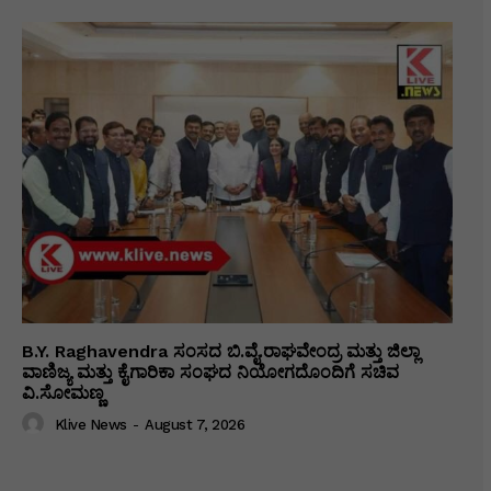
B.Y. Raghavendra ಸಂಸದ ಬಿ.ವೈ.ರಾಘವೇಂದ್ರ ಮತ್ತು ಜಿಲ್ಲಾ
ವಾಣಿಜ್ಯ ಮತ್ತು ಕೈಗಾರಿಕಾ ಸಂಘದ ನಿಯೋಗದೊಂದಿಗೆ ಸಚಿವ
ವಿ‌.ಸೋಮಣ್ಣ
Klive News
-
August 7, 2026