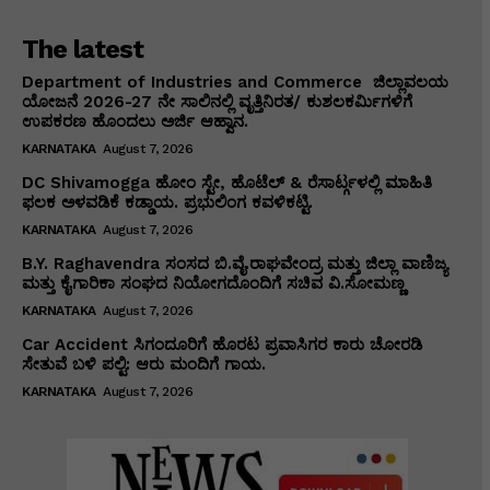
The latest
Department of Industries and Commerce ಜಿಲ್ಲಾವಲಯ
ಯೋಜನೆ 2026-27 ನೇ ಸಾಲಿನಲ್ಲಿ ವೃತ್ತಿನಿರತ/ ಕುಶಲಕರ್ಮಿಗಳಿಗೆ
ಉಪಕರಣ ಹೊಂದಲು ಅರ್ಜಿ ಆಹ್ವಾನ.
KARNATAKA
August 7, 2026
DC Shivamogga ಹೋಂ ಸ್ಟೇ, ಹೊಟೆಲ್ & ರೆಸಾರ್ಟ್ಗಳಲ್ಲಿ ಮಾಹಿತಿ
ಫಲಕ ಅಳವಡಿಕೆ ಕಡ್ಡಾಯ. ಪ್ರಭುಲಿಂಗ ಕವಳಿಕಟ್ಟಿ.
KARNATAKA
August 7, 2026
B.Y. Raghavendra ಸಂಸದ ಬಿ.ವೈ.ರಾಘವೇಂದ್ರ ಮತ್ತು ಜಿಲ್ಲಾ ವಾಣಿಜ್ಯ
ಮತ್ತು ಕೈಗಾರಿಕಾ ಸಂಘದ ನಿಯೋಗದೊಂದಿಗೆ ಸಚಿವ ವಿ‌.ಸೋಮಣ್ಣ
KARNATAKA
August 7, 2026
Car Accident ಸಿಗಂದೂರಿಗೆ ಹೊರಟ ಪ್ರವಾಸಿಗರ ಕಾರು ಚೋರಡಿ
ಸೇತುವೆ ಬಳಿ ಪಲ್ಟಿ: ಆರು ಮಂದಿಗೆ ಗಾಯ.
KARNATAKA
August 7, 2026