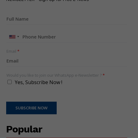
United
States
+1
Email
*
Would you like to join our WhatsApp e-Newsletter ?
*
Yes, Subscribe Now !
SUBSCRIBE NOW
Popular