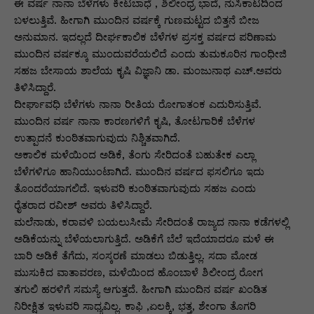
p
o
n
n
m
n
ಈ ವರ್ಷ ನಾನಾ ಬೆಳೆಗಳು ಕೀಟಬಾಧೆ , ಶಿಲೀಂಧ್ರ ಭಾದೆ, ನುಸಿಕಾಟದಿಂದ
ಬಳಲುತ್ತಿವೆ. ಹೀಗಾಗಿ ಮುಂದಿನ ವರ್ಷಕ್ಕೆ ಗುಣಮಟ್ಟದ ಬಿತ್ತನೆ ಬೀಜ
p
o
g
k
ಅನುಮಾನ. ಇದಲ್ಲದೆ ದೀರ್ಘಕಾಲಿಕ ಬೆಳೆಗಳ ಪ್ರಸಕ್ತ ವರ್ಷದ ಪರಿಣಾಮ
k
er
ಮುಂದಿನ ವರ್ಷಕ್ಕೂ ಮುಂದುವರೆಯಲಿದೆ ಎಂದು ತುಮಕೂರಿನ ಗಾಂಧೀಜಿ
ಸಹಜ ಬೇಸಾಯ ಶಾಲೆಯ ಕೃಷಿ ವಿಜ್ಞಾನಿ ಡಾ. ಮಂಜುನಾಥ ಎಚ್.ಅವರು
ತಿಳಿಸಿದ್ದಾರೆ.
ದೀರ್ಘಾವಧಿ ಬೆಳೆಗಳು ನಾನಾ ರೀತಿಯ ರೋಗಾತಂಕ ಎದುರಿಸುತ್ತಿವೆ.
ಮುಂದಿನ ವರ್ಷ ನಾನಾ ಕಾರಣಗಳಿಗೆ ಕೃಷಿ, ತೋಟಗಾರಿಕೆ ಬೆಳೆಗಳ
ಉತ್ಪಾದನೆ ಕುಂಠಿತವಾಗುವುದು ನಿಶ್ಚಿತವಾಗಿದೆ.
ಅಕಾಲಿಕ ಮಳೆಯಿಂದ ಅಡಿಕೆ, ತೆಂಗು ಸೇರಿದಂತೆ ಬಹುತೇಕ ಎಲ್ಲಾ
ಬೆಳೆಗಳಿಗೂ ಹಾನಿಯುಂಟಾಗಿದೆ. ಮುಂದಿನ ವರ್ಷದ ಫಸಲಿಗೂ ಇದು
ತೊಂದರೆಯಾಗಲಿದೆ. ಇಳುವರಿ ಕುಂಠಿತವಾಗುವುದು ಸಹಜ ಎಂದು
ರೈತರಾದ ರವೀಶ್ ಅವರು ತಿಳಿಸಿದ್ದಾರೆ.
ಮಲೆನಾಡು, ಕರಾವಳಿ ಬಯಲುಸೀಮೆ ಸೇರಿದಂತೆ ರಾಜ್ಯದ ನಾನಾ ಕಡೆಗಳಲ್ಲಿ
ಅಡಿಕೆಯನ್ನು ಬೆಳೆಯಲಾಗುತ್ತಿದೆ. ಅಡಿಕೆಗೆ ಬೆಲೆ ಇದೆಯಾದರೂ ಮಳೆ ಈ
ಬಾರಿ ಅಡಿಕೆ ತೆಗೆದು, ಸಂಸ್ಕರಣೆ ಮಾಡಲು ಬಿಡುತ್ತಿಲ್ಲ. ಸದಾ ಮೋಡ
ಮುಸುಕಿದ ವಾತಾವರಣ, ಮಳೆಯಿಂದ ಹೊಂಬಾಳೆ ಶಿಲೀಂದ್ರ ರೋಗ
ತಗುಲಿ ಹರಳಿಗೆ ಸಮಸ್ಯೆ ಆಗುತ್ತದೆ. ಹೀಗಾಗಿ ಮುಂದಿನ ವರ್ಷ ಖಂಡಿತ
ನಿರೀಕ್ಷಿತ ಇಳುವರಿ ಸಾಧ್ಯವಿಲ್ಲ. ಕಾಫಿ ,ಏಲಕ್ಕಿ, ಭತ್ತ, ಶೇಂಗಾ ತೊಗರಿ