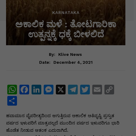
KARNATAKA
ಅಕಾಲಿಕ ಮಳೆ : ತೋಟಗಾರಿಕಾ
ಉತ್ಪನ್ನಕ್ಕೆ ಧಕ್ಕೆ ಬೀಳಲಿದೆ
By:
Klive News
December 4, 2021
Date:
W
F
Li
M
X
T
T
E
C
h
a
n
e
el
w
m
o
S
at
c
k
s
e
itt
ai
p
h
ಹವಾಮಾನ ವೈಪರೀತ್ಯದಿಂದ ಆಗುತ್ತಿರುವ ಅಕಾಲಿಕ ಅತಿವೃಷ್ಟಿ ಪ್ರಸ್ತುತ
s
e
e
s
gr
er
l
y
ar
ವರ್ಷದ ಇಳುವರಿಗೆ ಮಾತ್ರವಲ್ಲದೆ ಮುಂದಿನ ವರ್ಷದ ಇಳುವರಿಗೂ ಭಾರಿ
A
b
dI
e
a
Li
e
ಹೊಡೆತ ನೀಡುವ ಆತಂಕ ಎದುರಾಗಿದೆ.