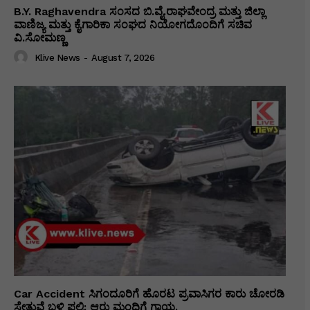
B.Y. Raghavendra ಸಂಸದ ಬಿ.ವೈ.ರಾಘವೇಂದ್ರ ಮತ್ತು ಜಿಲ್ಲಾ
ವಾಣಿಜ್ಯ ಮತ್ತು ಕೈಗಾರಿಕಾ ಸಂಘದ ನಿಯೋಗದೊಂದಿಗೆ ಸಚಿವ
ವಿ‌.ಸೋಮಣ್ಣ
Klive News
-
August 7, 2026
Car Accident ಸಿಗಂದೂರಿಗೆ ಹೊರಟ ಪ್ರವಾಸಿಗರ ಕಾರು ಚೋರಡಿ
ಸೇತುವೆ ಬಳಿ ಪಲ್ಟಿ: ಆರು ಮಂದಿಗೆ ಗಾಯ.