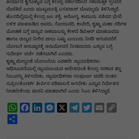
p
o
n
n
m
n
ತೀರ್ಮಾನ ಕೈಗೊಳ್ಳುವ ಬಗ್ಗೆ ಕೇಂದ್ರ ಸರ್ಕಾರದಿಂದ ಸಕಾರಾತ್ಮಕ ಸ್ಪಂದನೆ
ದೊರೆತಿದೆ ಎಂದು ಮುಖ್ಯಮಂತ್ರಿ ಬಸವರಾಜ್ ಬೊಮ್ಮಾಯಿ ತಿಳಿಸಿದ್ದಾರೆ.
p
o
g
k
ಹೊಸದಿಲ್ಲಿಯಲ್ಲಿ ಕೇಂದ್ರ ಜಲ ಶಕ್ತಿ, ಆರೋಗ್ಯ, ಕಾನೂನು ಸಚಿವರ ಭೇಟಿ
k
er
ಬಳಿಕ ಮಾತನಾಡಿದ ಅವರು, ಗೋದಾವರಿ, ಕಾವೇರಿ, ಕೃಷ್ಣಾ ಮಹಾ ನದಿಗಳ
ಜೋಡಣೆ ಬಗ್ಗೆ ರಾಜ್ಯದ ಅಹವಾಲನ್ನು ಕೇಳದೆ ಡಿಪಿಆರ್ ಮಾಡಬಾರದು
ಹಾಗೂ ರಾಜ್ಯದ ನೀರಿನ ಪಾಲು ಎಷ್ಟು ಎಂಬುದು ನಿಗದಿ ಆಗುವವರೆಗೆ
ಯೋಜನೆ ಅನುಷ್ಠಾನಕ್ಕೆ ಅನುಮೋದನೆ ನೀಡಬಾರದು ಎನ್ನುವ ಬಗ್ಗೆ
ಸುದೀರ್ಘ ಚರ್ಚೆ ನಡೆಸಲಾಗಿದೆ ಎಂದರು.
ಕೃಷ್ಣಾ ಮೇಲ್ದಂಡೆ ಯೋಜನೆಯ ಎರಡನೇ ನ್ಯಾಯಾಧಿಕರಣ
ಅಧಿಸೂಚನೆಯಲ್ಲಿ ನ್ಯಾಯಾಲಯದ ಆದೇಶದಂತೆ ಕೇಂದ್ರ ಸರಕಾರ ತನ್ನ
ನಿಲುವನ್ನು ತಿಳಿಸಬೇಕು. ನ್ಯಾಯಾಧಿಕರಣ ಸಂಪೂರ್ಣ ವರದಿ ನಂತರ
ಸುಪ್ರೀಂಕೋರ್ಟ್ ತೀರ್ಪಿನ ಪರಿಪಾಲನೆ ಆಗಬೇಕು ಎನ್ನುವ ನಿರ್ದೇಶನ
ನೀಡಬೇಕೆಂದು ಮನವಿ ಮಾಡಲಾಗಿದೆ ಎಂದು ಸಿಎಂ ತಿಳಿಸಿದ್ದಾರೆ.
W
F
Li
M
X
T
T
E
C
h
a
n
e
el
w
m
o
S
at
c
k
s
e
itt
ai
p
h
s
e
e
s
gr
er
l
y
ar