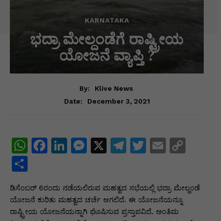
KARNATAKA
ಭದ್ರಾ ಮೇಲ್ದಂಡೆಗೆ ರಾಷ್ಟ್ರೀಯ
ಯೋಜನೆ ವ್ಯಾಪ್ತಿ ?
By:
Klive News
December 3, 2021
Date:
W
F
Li
M
X
T
T
E
C
h
a
n
e
el
w
m
o
S
at
c
k
s
e
itt
ai
p
h
ಡಿಸೆಂಬರ್ 6ರಂದು ನಡೆಯಲಿರುವ ಮಹತ್ವದ ಸಭೆಯಲ್ಲಿ ಭದ್ರಾ ಮೇಲ್ದಂಡೆ
s
e
e
s
gr
er
l
y
ar
ಯೋಜನೆ ಕುರಿತು ಮಹತ್ವದ ಚರ್ಚೆ ಆಗಲಿದೆ. ಈ ಯೋಜನೆಯನ್ನೂ
A
b
dI
e
a
Li
e
ರಾಷ್ಟ್ರೀಯ ಯೋಜನೆಯನ್ನಾಗಿ ಘೊಷಿಸುವ ಪ್ರಸ್ತಾಪವಿದೆ. ಅಂತಿಮ