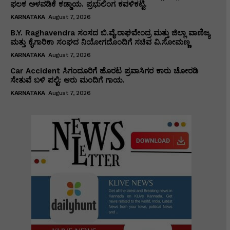
ಫಲಕ ಅಳವಡಿಕೆ ಕಡ್ಡಾಯ. ಪ್ರಭುಲಿಂಗ ಕವಳಿಕಟ್ಟಿ.
KARNATAKA
August 7, 2026
B.Y. Raghavendra ಸಂಸದ ಬಿ.ವೈ.ರಾಘವೇಂದ್ರ ಮತ್ತು ಜಿಲ್ಲಾ ವಾಣಿಜ್ಯ
ಮತ್ತು ಕೈಗಾರಿಕಾ ಸಂಘದ ನಿಯೋಗದೊಂದಿಗೆ ಸಚಿವ ವಿ‌.ಸೋಮಣ್ಣ
KARNATAKA
August 7, 2026
Car Accident ಸಿಗಂದೂರಿಗೆ ಹೊರಟ ಪ್ರವಾಸಿಗರ ಕಾರು ಚೋರಡಿ
ಸೇತುವೆ ಬಳಿ ಪಲ್ಟಿ: ಆರು ಮಂದಿಗೆ ಗಾಯ.
KARNATAKA
August 7, 2026