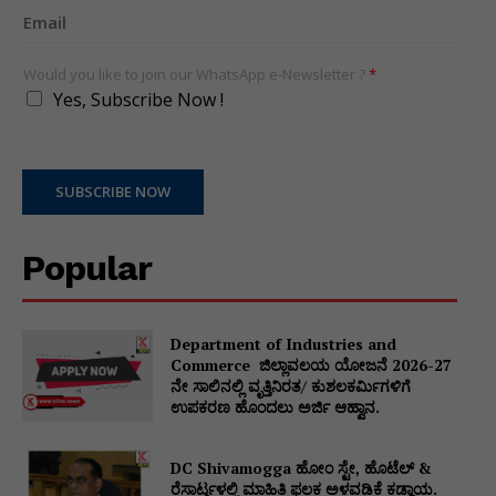
Would you like to join our WhatsApp e-Newsletter ?
*
Yes, Subscribe Now !
SUBSCRIBE NOW
Popular
Department of Industries and
Commerce ಜಿಲ್ಲಾವಲಯ ಯೋಜನೆ 2026-27
ನೇ ಸಾಲಿನಲ್ಲಿ ವೃತ್ತಿನಿರತ/ ಕುಶಲಕರ್ಮಿಗಳಿಗೆ
ಉಪಕರಣ ಹೊಂದಲು ಅರ್ಜಿ ಆಹ್ವಾನ.
DC Shivamogga ಹೋಂ ಸ್ಟೇ, ಹೊಟೆಲ್ &
ರೆಸಾರ್ಟ್ಗಳಲ್ಲಿ ಮಾಹಿತಿ ಫಲಕ ಅಳವಡಿಕೆ ಕಡ್ಡಾಯ.