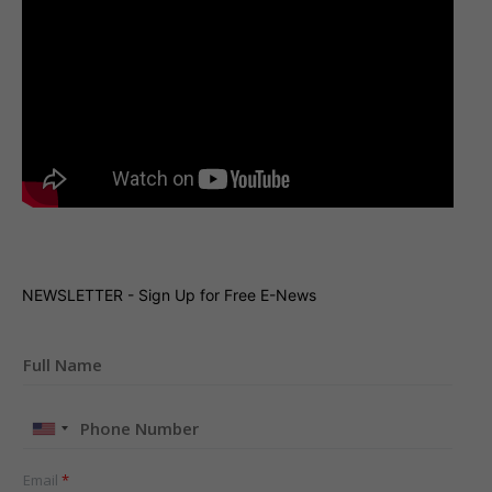
NEWSLETTER - Sign Up for Free E-News
United
States
+1
Email
*