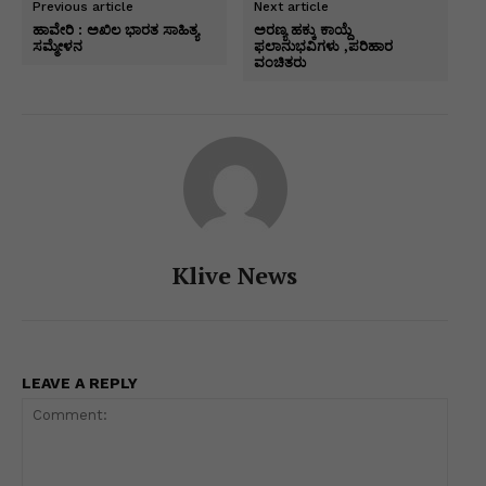
Previous article
Next article
A
b
dI
e
a
Li
e
ಹಾವೇರಿ : ಅಖಿಲ ಭಾರತ ಸಾಹಿತ್ಯ
ಅರಣ್ಯ ಹಕ್ಕು ಕಾಯ್ದೆ
ಸಮ್ಮೇಳನ
ಫಲಾನುಭವಿಗಳು ,ಪರಿಹಾರ
p
o
n
n
m
n
ವಂಚಿತರು
p
o
g
k
k
er
Klive News
LEAVE A REPLY