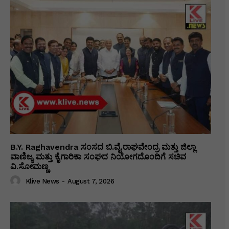
B.Y. Raghavendra ಸಂಸದ ಬಿ.ವೈ.ರಾಘವೇಂದ್ರ ಮತ್ತು ಜಿಲ್ಲಾ
ವಾಣಿಜ್ಯ ಮತ್ತು ಕೈಗಾರಿಕಾ ಸಂಘದ ನಿಯೋಗದೊಂದಿಗೆ ಸಚಿವ
ವಿ‌.ಸೋಮಣ್ಣ
Klive News
-
August 7, 2026