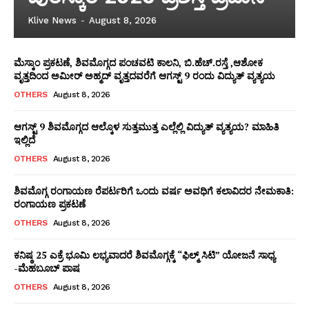
Klive News
-
August 8, 2026
ಮೆಸ್ಕಾಂ ಪ್ರಕಟಣೆ, ಶಿವಮೊಗ್ಗದ ಪಂಚವಟಿ ಕಾಲನಿ, ಬಿ.ಹೆಚ್.ರಸ್ತೆ ,ಆಶೋಕ
ವೃತ್ತದಿಂದ ಅಮೀರ್ ಅಹ್ಮದ್ ವೃತ್ತದವರೆಗೆ ಆಗಸ್ಟ್ 9 ರಂದು ವಿದ್ಯುತ್ ವ್ಯತ್ಯಯ
OTHERS
August 8, 2026
ಆಗಸ್ಟ್ 9 ಶಿವಮೊಗ್ಗದ ಆಲ್ಕೊಳ ಸುತ್ತಮುತ್ತ ಎಲ್ಲೆಲ್ಲಿ ವಿದ್ಯುತ್ ವ್ಯತ್ಯಯ? ಮಾಹಿತಿ
ಇಲ್ಲಿದೆ
OTHERS
August 8, 2026
ಶಿವಮೊಗ್ಗ ರಂಗಾಯಣ ರೆಪರ್ಟರಿಗೆ ಒಂದು ವರ್ಷ ಅವಧಿಗೆ ಕಲಾವಿದರ ನೇಮಕಾತಿ:
ರಂಗಾಯಣ ಪ್ರಕಟಣೆ
OTHERS
August 8, 2026
WhatsApp
Facebook
LinkedIn
Messenger
X
Telegram
Twitter
Email
Copy
Sha
ಕನಿಷ್ಠ 25 ಎಕ್ರೆ ಭೂಮಿ ಲಭ್ಯವಾದರೆ ಶಿವಮೊಗ್ಗಕ್ಕೆ “ಫಿಲ್ಮ್ ಸಿಟಿ” ಯೋಜನೆ ಸಾಧ್ಯ
Link
-ಮೆಹಬೂಬ್ ಪಾಷ
OTHERS
August 8, 2026
News Week