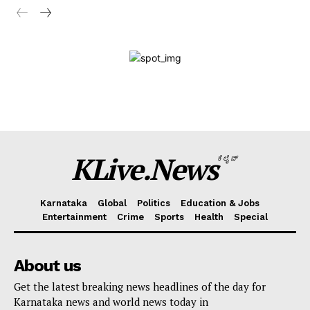
Magazine PRO
SUBSCRIBE NOW
Company
KLive Partner Program
KLive.News
ಕೆಲೈವ್
WhatsApp
Facebook
LinkedIn
Messenger
X
Telegram
Twitter
Email
Copy
Sha
Karnataka
Global
Politics
Education & Jobs
Link
Entertainment
Crime
Sports
Health
Special
About us
Get the latest breaking news headlines of the day for
Karnataka news and world news today in