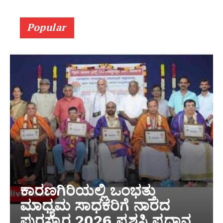
Popular
ಕಾರಣಗಿರಿಯಲ್ಲಿ ಒಂಭತ್ತು
ಮಾಧ್ಯಮ ಸಾಧಕರಿಗೆ ನಾರದ
ಪುರಸ್ಕಾರ 2026 ಪ್ರಶಸ್ತಿ ಪ್ರದಾನ‌