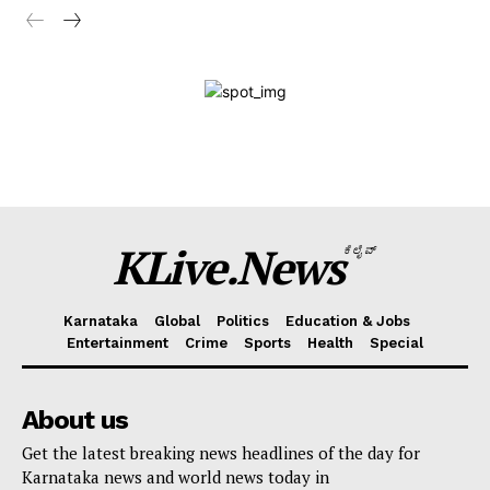
Magazine PRO
SUBSCRIBE NOW
Company
KLive Partner Program
KLive.News
ಕೆಲೈವ್
WhatsApp
Facebook
LinkedIn
Messenger
X
Telegram
Twitter
Email
Copy
Sha
Karnataka
Global
Politics
Education & Jobs
Link
Entertainment
Crime
Sports
Health
Special
About us
Get the latest breaking news headlines of the day for
Karnataka news and world news today in