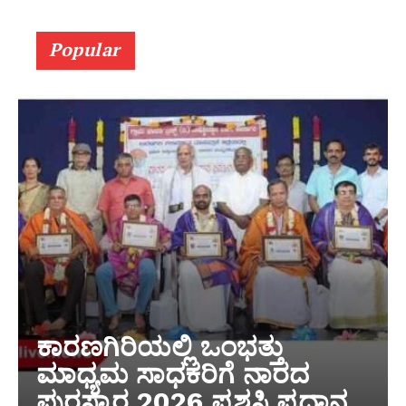
Popular
ಕಾರಣಗಿರಿಯಲ್ಲಿ ಒಂಭತ್ತು
ಮಾಧ್ಯಮ ಸಾಧಕರಿಗೆ ನಾರದ
ಪುರಸ್ಕಾರ 2026 ಪ್ರಶಸ್ತಿ ಪ್ರದಾನ‌