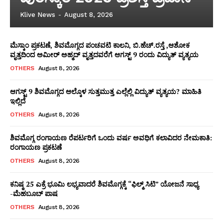
Klive News
-
August 8, 2026
ಮೆಸ್ಕಾಂ ಪ್ರಕಟಣೆ, ಶಿವಮೊಗ್ಗದ ಪಂಚವಟಿ ಕಾಲನಿ, ಬಿ.ಹೆಚ್.ರಸ್ತೆ ,ಆಶೋಕ
ವೃತ್ತದಿಂದ ಅಮೀರ್ ಅಹ್ಮದ್ ವೃತ್ತದವರೆಗೆ ಆಗಸ್ಟ್ 9 ರಂದು ವಿದ್ಯುತ್ ವ್ಯತ್ಯಯ
OTHERS
August 8, 2026
ಆಗಸ್ಟ್ 9 ಶಿವಮೊಗ್ಗದ ಆಲ್ಕೊಳ ಸುತ್ತಮುತ್ತ ಎಲ್ಲೆಲ್ಲಿ ವಿದ್ಯುತ್ ವ್ಯತ್ಯಯ? ಮಾಹಿತಿ
ಇಲ್ಲಿದೆ
OTHERS
August 8, 2026
ಶಿವಮೊಗ್ಗ ರಂಗಾಯಣ ರೆಪರ್ಟರಿಗೆ ಒಂದು ವರ್ಷ ಅವಧಿಗೆ ಕಲಾವಿದರ ನೇಮಕಾತಿ:
ರಂಗಾಯಣ ಪ್ರಕಟಣೆ
OTHERS
August 8, 2026
WhatsApp
Facebook
LinkedIn
Messenger
X
Telegram
Twitter
Email
Copy
Sha
ಕನಿಷ್ಠ 25 ಎಕ್ರೆ ಭೂಮಿ ಲಭ್ಯವಾದರೆ ಶಿವಮೊಗ್ಗಕ್ಕೆ “ಫಿಲ್ಮ್ ಸಿಟಿ” ಯೋಜನೆ ಸಾಧ್ಯ
Link
-ಮೆಹಬೂಬ್ ಪಾಷ
OTHERS
August 8, 2026
News Week