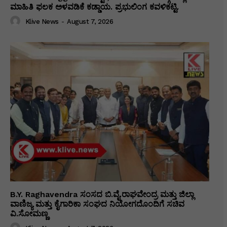
ಮಾಹಿತಿ ಫಲಕ ಅಳವಡಿಕೆ ಕಡ್ಡಾಯ. ಪ್ರಭುಲಿಂಗ ಕವಳಿಕಟ್ಟಿ.
Klive News
-
August 7, 2026
B.Y. Raghavendra ಸಂಸದ ಬಿ.ವೈ.ರಾಘವೇಂದ್ರ ಮತ್ತು ಜಿಲ್ಲಾ
ವಾಣಿಜ್ಯ ಮತ್ತು ಕೈಗಾರಿಕಾ ಸಂಘದ ನಿಯೋಗದೊಂದಿಗೆ ಸಚಿವ
ವಿ‌.ಸೋಮಣ್ಣ