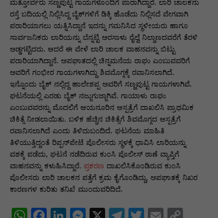
p
o
n
n
m
n
ಮತ್ತೋರ್ವರು ಸಣ್ಣಪುಟ್ಟ ಗಾಯಗಳೊಂದಿಗೆ ಪಾರಾಗಿದ್ದಾರೆ. ಲಾರಿ ಚಾಲಕನು
ರಸ್ತೆ ಬದಿಯಲ್ಲಿ ನಿಲ್ಲಿಸಿದ್ದ ಬೈಕ್‌ಗಳಿಗೆ ಡಿಕ್ಕಿ ಹೊಡೆದು ನಿಲ್ಲಿಸದೆ ವೇಗವಾಗಿ
p
o
g
k
ಪರಾರಿಯಾಗಲು ಯತ್ನಿಸಿದ್ದಾನೆ ಇದನ್ನು ಗಮನಿಸಿದ ಸ್ಥಳೀಯರು ಹಾಗೂ
k
er
ಸಾರ್ವಜನಿಕರು ಲಾರಿಯನ್ನು ಬೆನ್ನಟ್ಟಿ ಅರಸಾಳು ರೈಲ್ವೆ ನಿಲ್ದಾಣದವರೆಗೆ ತೆರಳಿ
ಅಡ್ಡಗಟ್ಟಿದರು. ಆದರೆ ಈ ವೇಳೆ ಲಾರಿ ಚಾಲಕ ವಾಹನವನ್ನು ಬಿಟ್ಟು
ಪರಾರಿಯಾಗಿದ್ದಾನೆ. ಅಪಘಾತದಲ್ಲಿ ಚಿನ್ನಮನೆಯ ರಾಘು ಎಂಬುವವರಿಗೆ
ಅವರಿಗೆ ಗಂಭೀರ ಗಾಯಗಳಾಗಿದ್ದು ಶಿವಮೊಗ್ಗಕ್ಕೆ ರವಾನಿಸಲಾಗಿದೆ.
ಇನ್ನೊಂದು ಬೈಕ್ ನಲ್ಲಿದ್ದ ಹಾಲೇಶಪ್ಪ ಅವರಿಗೆ ಸಣ್ಣಪುಟ್ಟ ಗಾಯಗಳಾಗಿವೆ.
ಘಟನೆಯಲ್ಲಿ ಎರಡು ಬೈಕ್ ನಜ್ಜುಗುಜ್ಜಾಗಿವೆ. ಗಾಯಾಳು ರಾಘು
ಎಂಬುವವರನ್ನು ಮೊದಲಿಗೆ ಆಯನೂರಿನ ಆಸ್ಪತ್ರೆಗೆ ದಾಖಲಿಸಿ ಪ್ರಾಥಮಿಕ
ಚಿಕಿತ್ಸೆ ನೀಡಲಾಯಿತು. ಬಳಿಕ ಹೆಚ್ಚಿನ ಚಿಕಿತ್ಸೆಗೆ ಶಿವಮೊಗ್ಗದ ಆಸ್ಪತ್ರೆಗೆ
ರವಾನಿಸಲಾಗಿದೆ ಎಂದು ತಿಳಿದುಬಂದಿದೆ. ಘಟನೆಯ ಮಾಹಿತಿ
ತಿಳಿಯುತ್ತಿದ್ದಂತೆ ರಿಪ್ಪನ್‌ಪೇಟೆ ಪೊಲೀಸರು ಸ್ಥಳಕ್ಕೆ ಧಾವಿಸಿ ಲಾರಿಯನ್ನು
ವಶಕ್ಕೆ ಪಡೆದು, ಘಟನೆ ನಡೆದಿರುವ ಕುಂಸಿ ಪೊಲೀಸ್ ಠಾಣೆ ವ್ಯಾಪ್ತಿಗೆ
ವಾಹನವನ್ನು ಕಳುಹಿಸಿದ್ದಾರೆ.
ಪ್ರಕರಣ
ದಾಖಲಿಸಿಕೊಂಡಿರುವ ಕುಂಸಿ
ಪೊಲೀಸರು ಲಾರಿ ಚಾಲಕನ ಪತ್ತೆಗೆ ಕ್ರಮ ಕೈಗೊಂಡಿದ್ದು, ಅಪಘಾತಕ್ಕೆ ನಿಖರ
ಕಾರಣಗಳ ಕುರಿತು ತನಿಖೆ ಮುಂದುವರಿದಿದೆ.
W
F
Li
M
X
T
T
E
C