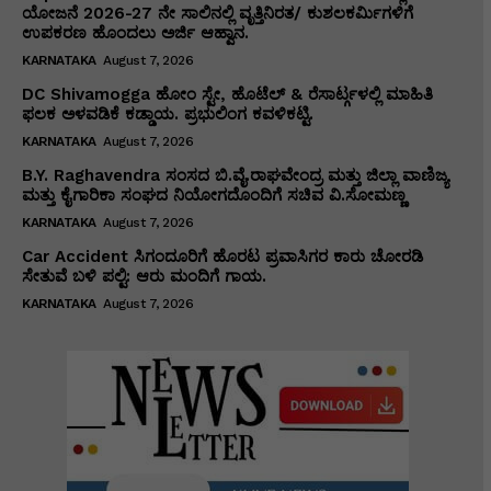
ಯೋಜನೆ 2026-27 ನೇ ಸಾಲಿನಲ್ಲಿ ವೃತ್ತಿನಿರತ/ ಕುಶಲಕರ್ಮಿಗಳಿಗೆ
ಉಪಕರಣ ಹೊಂದಲು ಅರ್ಜಿ ಆಹ್ವಾನ.
KARNATAKA
August 7, 2026
DC Shivamogga ಹೋಂ ಸ್ಟೇ, ಹೊಟೆಲ್ & ರೆಸಾರ್ಟ್ಗಳಲ್ಲಿ ಮಾಹಿತಿ
ಫಲಕ ಅಳವಡಿಕೆ ಕಡ್ಡಾಯ. ಪ್ರಭುಲಿಂಗ ಕವಳಿಕಟ್ಟಿ.
KARNATAKA
August 7, 2026
B.Y. Raghavendra ಸಂಸದ ಬಿ.ವೈ.ರಾಘವೇಂದ್ರ ಮತ್ತು ಜಿಲ್ಲಾ ವಾಣಿಜ್ಯ
ಮತ್ತು ಕೈಗಾರಿಕಾ ಸಂಘದ ನಿಯೋಗದೊಂದಿಗೆ ಸಚಿವ ವಿ‌.ಸೋಮಣ್ಣ
KARNATAKA
August 7, 2026
Car Accident ಸಿಗಂದೂರಿಗೆ ಹೊರಟ ಪ್ರವಾಸಿಗರ ಕಾರು ಚೋರಡಿ
ಸೇತುವೆ ಬಳಿ ಪಲ್ಟಿ: ಆರು ಮಂದಿಗೆ ಗಾಯ.
KARNATAKA
August 7, 2026