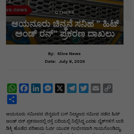
OTHERS
ಆಯನೂರು ಚಿನ್ಮನೆ ಸನಿಹ ” ಹಿಟ್
ಅಂಡ್ ರನ್” ಪ್ರಕರಣ ದಾಖಲು
By:
Klive News
July 8, 2026
Date:
W
F
Li
M
X
T
T
E
C
h
a
n
e
el
w
m
o
S
at
c
k
s
e
itt
ai
p
h
ಆಯನೂರು ಸಮೀಪದ ಚಿನ್ನಮನೆ ಬಸ್ ನಿಲ್ದಾಣದ ಸಮೀಪ ನಡೆದ ಹಿಟ್
s
e
e
s
gr
er
l
y
ar
ಅಂಡ್ ರನ್ ಪ್ರಕರಣದಲ್ಲಿ ರಸ್ತೆ ಬದಿಯಲ್ಲಿ ನಿಲ್ಲಿಸಿದ್ದ ಎರಡು ಬೈಕ್‌ಗಳಿಗೆ ಲಾರಿ
A
b
dI
e
a
Li
e
ಡಿಕ್ಕಿ ಹೊಡೆದ ಪರಿಣಾಮ ಓರ್ವ ಯುವಕ ಗಂಭೀರವಾಗಿ ಗಾಯಗೊಂಡಿದ್ದು,