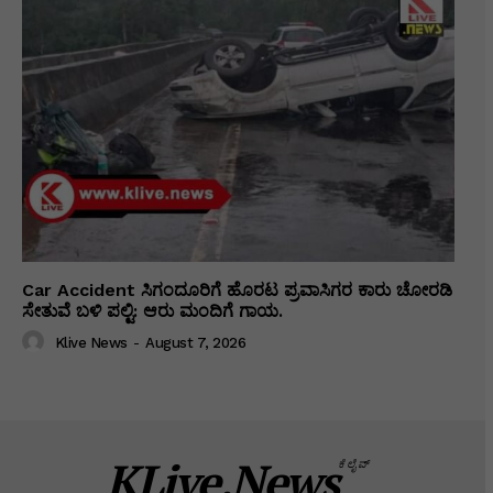
Car Accident ಸಿಗಂದೂರಿಗೆ ಹೊರಟ ಪ್ರವಾಸಿಗರ ಕಾರು ಚೋರಡಿ
ಸೇತುವೆ ಬಳಿ ಪಲ್ಟಿ: ಆರು ಮಂದಿಗೆ ಗಾಯ.
Klive News
-
August 7, 2026
KLive.News
ಕೆಲೈವ್