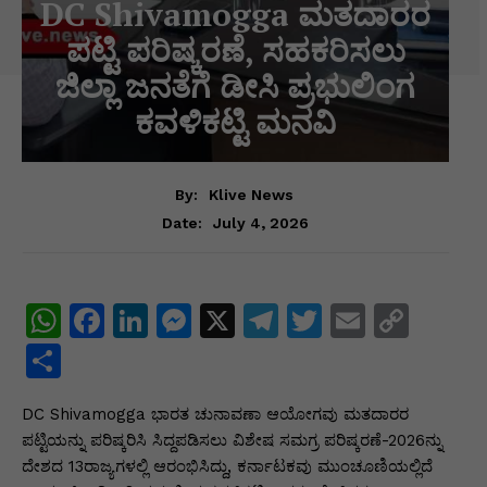
DC Shivamogga ಮತದಾರರ
ಪಟ್ಟಿ ಪರಿಷ್ಕರಣೆ, ಸಹಕರಿಸಲು
ಜಿಲ್ಲಾ ಜನತೆಗೆ ಡೀಸಿ ಪ್ರಭುಲಿಂಗ
ಕವಳಿಕಟ್ಟಿ ಮನವಿ
By:
Klive News
July 4, 2026
Date:
W
F
Li
M
X
T
T
E
C
h
a
n
e
el
w
m
o
S
at
c
k
s
e
itt
ai
p
h
DC Shivamogga ಭಾರತ ಚುನಾವಣಾ ಆಯೋಗವು ಮತದಾರರ
s
e
e
s
gr
er
l
y
ar
ಪಟ್ಟಿಯನ್ನು ಪರಿಷ್ಕರಿಸಿ ಸಿದ್ದಪಡಿಸಲು ವಿಶೇಷ ಸಮಗ್ರ ಪರಿಷ್ಕರಣೆ-2026ನ್ನು
A
b
dI
e
a
Li
e
ದೇಶದ 13ರಾಜ್ಯಗಳಲ್ಲಿ ಆರಂಭಿಸಿದ್ದು, ಕರ್ನಾಟಕವು ಮುಂಚೂಣಿಯಲ್ಲಿದೆ