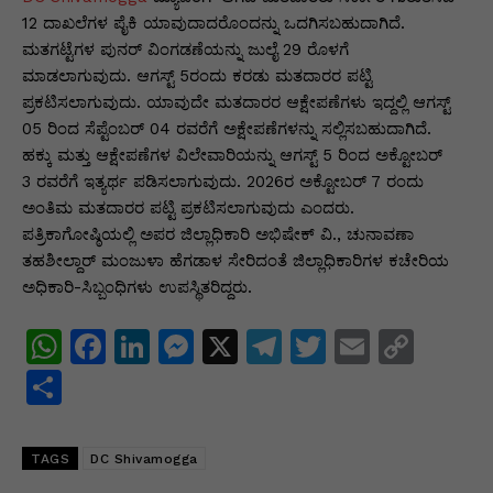
12 ದಾಖಲೆಗಳ ಪೈಕಿ ಯಾವುದಾದರೊಂದನ್ನು ಒದಗಿಸಬಹುದಾಗಿದೆ.
ಮತಗಟ್ಟೆಗಳ ಪುನರ್ ವಿಂಗಡಣೆಯನ್ನು ಜುಲೈ 29 ರೊಳಗೆ
ಮಾಡಲಾಗುವುದು. ಆಗಸ್ಟ್ 5ರಂದು ಕರಡು ಮತದಾರರ ಪಟ್ಟಿ
ಪ್ರಕಟಿಸಲಾಗುವುದು. ಯಾವುದೇ ಮತದಾರರ ಆಕ್ಷೇಪಣೆಗಳು ಇದ್ದಲ್ಲಿ ಆಗಸ್ಟ್
05 ರಿಂದ ಸೆಪ್ಟೆಂಬರ್ 04 ರವರೆಗೆ ಅಕ್ಷೇಪಣೆಗಳನ್ನು ಸಲ್ಲಿಸಬಹುದಾಗಿದೆ.
ಹಕ್ಕು ಮತ್ತು ಆಕ್ಷೇಪಣೆಗಳ ವಿಲೇವಾರಿಯನ್ನು ಆಗಸ್ಟ್ 5 ರಿಂದ ಅಕ್ಟೋಬರ್
3 ರವರೆಗೆ ಇತ್ಯರ್ಥ ಪಡಿಸಲಾಗುವುದು. 2026ರ ಅಕ್ಟೋಬರ್ 7 ರಂದು
ಅಂತಿಮ ಮತದಾರರ ಪಟ್ಟಿ ಪ್ರಕಟಿಸಲಾಗುವುದು ಎಂದರು.
ಪತ್ರಿಕಾಗೋಷ್ಠಿಯಲ್ಲಿ ಅಪರ ಜಿಲ್ಲಾಧಿಕಾರಿ ಅಭಿಷೇಕ್‌ ವಿ., ಚುನಾವಣಾ
ತಹಶೀಲ್ದಾರ್‌ ಮಂಜುಳಾ ಹೆಗಡಾಳ ಸೇರಿದಂತೆ ಜಿಲ್ಲಾಧಿಕಾರಿಗಳ ಕಚೇರಿಯ
ಅಧಿಕಾರಿ-ಸಿಬ್ಬಂಧಿಗಳು ಉಪಸ್ಥಿತರಿದ್ದರು.
W
F
Li
M
X
T
T
E
C
h
a
n
e
el
w
m
o
S
at
c
k
s
e
itt
ai
p
h
s
e
e
s
gr
er
l
y
ar
TAGS
DC Shivamogga
A
b
dI
e
a
Li
e