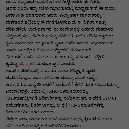
p
o
n
n
m
n
ಎಂದು ಜಿಲ್ಲಾಧಿಕಾರಿ ಪ್ರಭುಲಿಂಗ ಕವಳಿಕಟ್ಟಿ ಅವರು ಹೇಳಿದರು.
ಅವರು ಇಂದು ತಮ್ಮ ಕಚೇರಿ ಸಭಾಂಗಣದಲ್ಲಿ ಮಾಧ್ಯಮಗಳಿಗೆ ಈ ಕುರಿತು
p
o
g
k
ವಿವರ ನೀಡಿ ಮಾತನಾಡಿದ ಅವರು, ಎಲ್ಲಾ ಅರ್ಹ ನಾಗರೀಕರನ್ನು
k
er
ಮತದಾರರ ಪಟ್ಟಿಯಲ್ಲಿ ಸೇರ್ಪಡೆಗೊಳಿಸುವುದು ಈ ವಿಶೇಷ ಸಮಗ್ರ
ಪರಿಷ್ಕರಣೆಯ ಉದ್ದೇಶವಾಗಿದೆ. ಈ ಸಂದರ್ಭದಲ್ಲಿ ಅರ್ಹರು ಮತದಾರರ
ಪಟ್ಟಿಯಲ್ಲಿ ತಮ್ಮ ಹೆಸರಿರುವುದನ್ನು ಪರಿಶೀಲಿಸಿ ಖಚಿತ ಪಡಿಸಿಕೊಳ್ಳಬೇಕು.
ಗೈರು ಮತದಾರರು, ಶಾಶ್ವತವಾಗಿ ಸ್ಥಳಾಂತರಗೊಂಡವರು, ಮೃತರಾದವರು
ಹಾಗೂ ಒಂದಕ್ಕಿಂತ ಹೆಚ್ಚು ಮತಗಟ್ಟೆಗಳಲ್ಲಿ ಮತದಾರರಾಗಿ
ನೋಂದಣಿಯಾಗಿರುವ ಮತದಾರರ ಹೆಸರನ್ನು ಮತದಾರರ ಪಟ್ಟಿಯಿಂದ
ಕೈಬಿಟ್ಟು
ಪರಿಷ್ಕರಣೆ
ಮಾಡಲಾಗುತ್ತದೆ ಎಂದರು.
ಗುರುತಿನ ಚೀಟಿಯಲ್ಲಿ ಏನಾದರೂ ದೋಷಗಳಿದ್ದಲ್ಲಿ ತಿದ್ದುಪಡಿ
ಮಾಡಿಸಿಕೊಳ್ಳಲು ಅವಕಾಶವಿದೆ. ಈ ಪ್ರಯುಕ್ತ ಬೂತ್ ಮಟ್ಟದ
ಅಧಿಕಾರಿಗಳು ಜುಲೈ 29 ರವರೆಗೆ ಮನೆಮನೆಗೆ ತೆರಳಿ ಗಣತಿ ನಮೂನೆಯನ್ನು
ವಿತರಿಸಲಿದ್ದಾರೆ. ಜಿಲ್ಲೆಯಲ್ಲಿ 15,19,459ಮತದಾರರಿದ್ದು,
1973ಮತಗಟ್ಟೆಗಳಿಗೆ ಅಧಿಕಾರಿಗಳನ್ನು ನೇಮಿಸಲಾಗಿದೆ. ಈವರೆಗೆ 575101
ನಮೂನೆಗಳನ್ನು ವಿತರಿಸಲಾಗಿದ್ದು, ಆ ಪೈಕಿ 11248ನಮೂನೆಗಳನ್ನು
ಡಿಜಟಲೀಕರಿಸಲಾಗಿದೆ ಎಂದರು.
ಜಿಲ್ಲೆಯ ಎಲ್ಲಾ ಮತದಾರರು ಗಣತಿ ನಮೂನೆಯನ್ನು ಸ್ವೀಕರಿಸಿದ ನಂತರ
ಭರ್ತಿ ಮಾಡಿ ಮತಗಟ್ಟೆ ಅಧಿಕಾರಿಗಳಿಗೆ ನೀಡಬೇಕು.