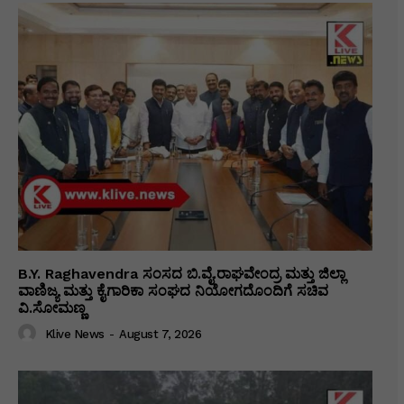
B.Y. Raghavendra ಸಂಸದ ಬಿ.ವೈ.ರಾಘವೇಂದ್ರ ಮತ್ತು ಜಿಲ್ಲಾ
ವಾಣಿಜ್ಯ ಮತ್ತು ಕೈಗಾರಿಕಾ ಸಂಘದ ನಿಯೋಗದೊಂದಿಗೆ ಸಚಿವ
ವಿ‌.ಸೋಮಣ್ಣ
Klive News
-
August 7, 2026