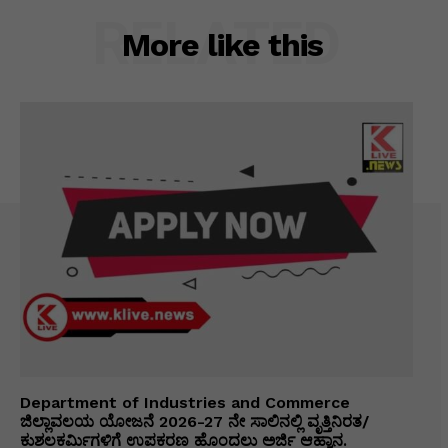
RELATED
More like this
Department of Industries and Commerce
ಜಿಲ್ಲಾವಲಯ ಯೋಜನೆ 2026-27 ನೇ ಸಾಲಿನಲ್ಲಿ ವೃತ್ತಿನಿರತ/
ಕುಶಲಕರ್ಮಿಗಳಿಗೆ ಉಪಕರಣ ಹೊಂದಲು ಅರ್ಜಿ ಆಹ್ವಾನ.