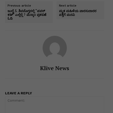
p
o
n
n
m
n
Previous article
Next article
ಜುಲೈ 5. ಶಿವಮೊಗ್ಗದಲ್ಲಿ “ಪವರ್
ಮೃತ ಮಹಿಳೆಯ ವಾರಸುದಾರರ
p
o
g
k
ಕಟ್” ಎಲ್ಲೆಲ್ಲಿ ? ಮೆಸ್ಕಾಂ ಪ್ರಕಟಣೆ
ಪತ್ತೆಗೆ ಮನವಿ
ಓದಿ
k
er
Klive News
LEAVE A REPLY