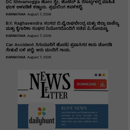
DC Shivamogga ಹೋಂ ಸ್ಟೇ, ಹೊಟೆಲ್ & ರೆಸಾರ್ಟ್ಗಳಲ್ಲಿ ಮಾಹಿತಿ
ಫಲಕ ಅಳವಡಿಕೆ ಕಡ್ಡಾಯ. ಪ್ರಭುಲಿಂಗ ಕವಳಿಕಟ್ಟಿ.
KARNATAKA
August 7, 2026
B.Y. Raghavendra ಸಂಸದ ಬಿ.ವೈ.ರಾಘವೇಂದ್ರ ಮತ್ತು ಜಿಲ್ಲಾ ವಾಣಿಜ್ಯ
ಮತ್ತು ಕೈಗಾರಿಕಾ ಸಂಘದ ನಿಯೋಗದೊಂದಿಗೆ ಸಚಿವ ವಿ‌.ಸೋಮಣ್ಣ
KARNATAKA
August 7, 2026
Car Accident ಸಿಗಂದೂರಿಗೆ ಹೊರಟ ಪ್ರವಾಸಿಗರ ಕಾರು ಚೋರಡಿ
ಸೇತುವೆ ಬಳಿ ಪಲ್ಟಿ: ಆರು ಮಂದಿಗೆ ಗಾಯ.
KARNATAKA
August 7, 2026