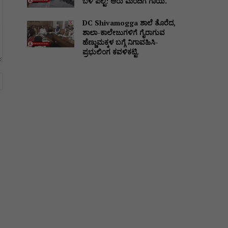
ಬಳಿ ಪಲ್ಟಿ: ಆರು ಮಂದಿಗೆ ಗಾಯ.
DC Shivamogga ಶಾಲೆ ತೊರೆದ,
ಶಾಲಾ-ಕಾಲೇಜುಗಳಿಗೆ ಗೈರಾಗುವ
ಹೆಣ್ಣುಮಕ್ಕಳ ಬಗ್ಗೆ ನಿಗಾವಹಿಸಿ-
ಪ್ರಭುಲಿಂಗ ಕವಳಿಕಟ್ಟಿ.
Website: