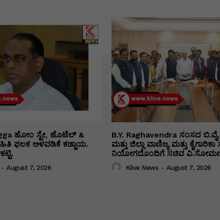
ga ಹೋಂ ಸ್ಟೇ, ಹೊಟೆಲ್ &
B.Y. Raghavendra ಸಂಸದ ಬಿ.ವೈ.
 ಮಾಹಿತಿ ಫಲಕ ಅಳವಡಿಕೆ ಕಡ್ಡಾಯ.
ಮತ್ತು ಜಿಲ್ಲಾ ವಾಣಿಜ್ಯ ಮತ್ತು ಕೈಗಾರಿ
ಟ್ಟಿ.
ನಿಯೋಗದೊಂದಿಗೆ ಸಚಿವ ವಿ‌.ಸೋಮಣ್
-
August 7, 2026
Klive News
-
August 7, 2026