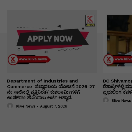
Department of Industries and
DC Shivamog
Commerce ಜಿಲ್ಲಾವಲಯ ಯೋಜನೆ 2026-27
ರೆಸಾರ್ಟ್ಗಳಲ್ಲಿ
ನೇ ಸಾಲಿನಲ್ಲಿ ವೃತ್ತಿನಿರತ/ ಕುಶಲಕರ್ಮಿಗಳಿಗೆ
ಪ್ರಭುಲಿಂಗ ಕವಳಿಕ
ಉಪಕರಣ ಹೊಂದಲು ಅರ್ಜಿ ಆಹ್ವಾನ.
Klive News
Klive News
-
August 7, 2026