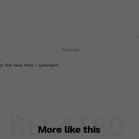
Email:*
or the next time I comment.
RELATED
More like this