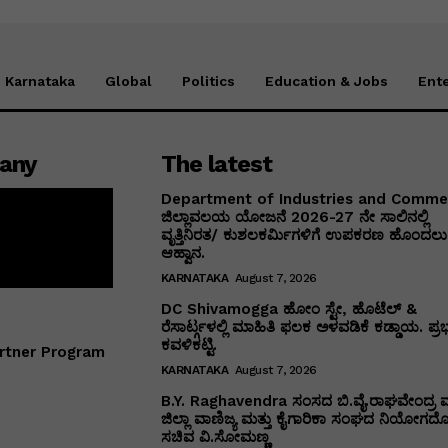
Karnataka
Global
Politics
Education & Jobs
Ent
any
The latest
Department of Industries and Comm
ಜಿಲ್ಲಾವಲಯ ಯೋಜನೆ 2026-27 ನೇ ಸಾಲಿನಲ್ಲಿ
ವೃತ್ತಿನಿರತ/ ಕುಶಲಕರ್ಮಿಗಳಿಗೆ ಉಪಕರಣ ಹೊಂದಲು 
ಆಹ್ವಾನ.
KARNATAKA
August 7, 2026
DC Shivamogga ಹೋಂ ಸ್ಟೇ, ಹೊಟೆಲ್ &
ರೆಸಾರ್ಟ್ಗಳಲ್ಲಿ ಮಾಹಿತಿ ಫಲಕ ಅಳವಡಿಕೆ ಕಡ್ಡಾಯ. ಪ್ರ
ಕವಳಿಕಟ್ಟಿ.
rtner Program
KARNATAKA
August 7, 2026
B.Y. Raghavendra ಸಂಸದ ಬಿ.ವೈ.ರಾಘವೇಂದ್ರ ಮ
ಜಿಲ್ಲಾ ವಾಣಿಜ್ಯ ಮತ್ತು ಕೈಗಾರಿಕಾ ಸಂಘದ ನಿಯೋಗದೊ
ಸಚಿವ ವಿ‌.ಸೋಮಣ್ಣ