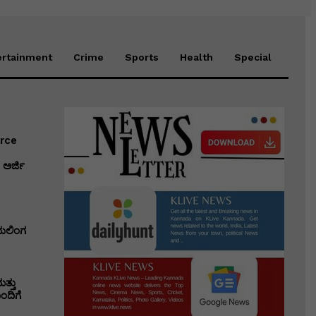
ertainment
Crime
Sports
Health
Special
erce
ಅರ್ಜಿ
ಭುಲಿಂಗ
ತ್ತು
ಂದಿಗೆ