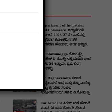
Popular
Department of Industries
and Commerce ಜಿಲ್ಲಾವಲಯ
ಯೋಜನೆ 2026-27 ನೇ ಸಾಲಿನಲ್ಲಿ
ವೃತ್ತಿನಿರತ/ ಕುಶಲಕರ್ಮಿಗಳಿಗೆ
ಉಪಕರಣ ಹೊಂದಲು ಅರ್ಜಿ ಆಹ್ವಾನ.
DC Shivamogga ಹೋಂ ಸ್ಟೇ,
ಹೊಟೆಲ್ & ರೆಸಾರ್ಟ್ಗಳಲ್ಲಿ ಮಾಹಿತಿ ಫಲಕ
ಅಳವಡಿಕೆ ಕಡ್ಡಾಯ. ಪ್ರಭುಲಿಂಗ
ಕವಳಿಕಟ್ಟಿ.
B.Y. Raghavendra ಸಂಸದ
ಬಿ.ವೈ.ರಾಘವೇಂದ್ರ ಮತ್ತು ಜಿಲ್ಲಾ ವಾಣಿಜ್ಯ
ಮತ್ತು ಕೈಗಾರಿಕಾ ಸಂಘದ
ನಿಯೋಗದೊಂದಿಗೆ ಸಚಿವ ವಿ‌.ಸೋಮಣ್ಣ
Car Accident ಸಿಗಂದೂರಿಗೆ ಹೊರಟ
ಪ್ರವಾಸಿಗರ ಕಾರು ಚೋರಡಿ ಸೇತುವೆ