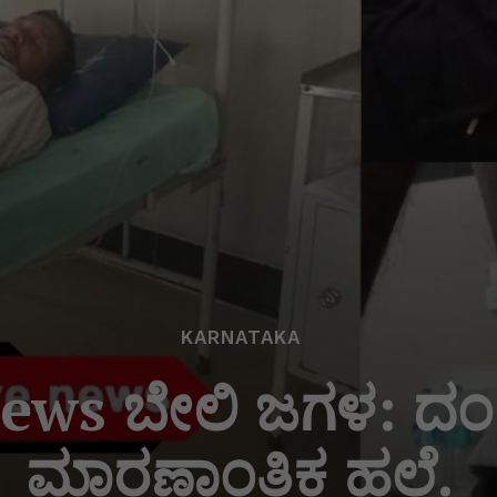
KARNATAKA
ews ಬೇಲಿ ಜಗಳ: ದಂ
ಮಾರಣಾಂತಿಕ ಹಲ್ಲೆ.