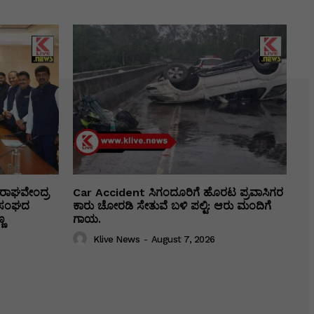
ರಾಘವೇಂದ್ರ
Car Accident ಸಿಗಂದೂರಿಗೆ ಹೊರಟ ಪ್ರವಾಸಿಗರ
ಕಾ ಸಂಘದ
ಕಾರು ಚೋರಡಿ ಸೇತುವೆ ಬಳಿ ಪಲ್ಟಿ: ಆರು ಮಂದಿಗೆ
ಣ
ಗಾಯ.
Klive News
-
August 7, 2026