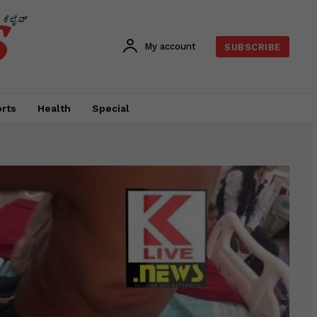
s
ಕೆಲೈವ್
My account
SUBSCRIBE
rts
Health
Special