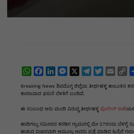
W
F
Li
M
X
T
T
E
C
h
a
n
e
el
w
m
o
Breaking News ಶಿವಮೊಗ್ಗ ಜಿಲ್ಲೆಯ ತೀರ್ಥಹಳ್ಳಿ ತಾಲೂಕಿನ ಕರ
at
c
k
s
e
itt
ai
p
ಕಾರಣವಾದ ಘಟನೆ ಬೆಳಕಿಗೆ ಬಂದಿದೆ.
s
e
e
s
gr
er
l
y
A
b
dI
e
a
L
ಈ ಸಂಬಂಧ ಆರು ಮಂದಿ ವಿರುದ್ಧ ತೀರ್ಥಹಳ್ಳಿ
ಪೊಲೀಸ್ ಠಾಣೆ
ಯಲ್ಲ
p
o
n
n
m
n
ಹಾದಿಗಲ್ಲು ಸಮೀಪದ ಕರಡಿಗ ಗ್ರಾಮದಲ್ಲಿ ಮೇ 27ರಂದು ಬೆಳಿಗ್ಗೆ ಸು
p
o
g
k
ಹಾಕುವ ವಿಚಾರವಾಗಿ ಅಮೂಲ್ಯ ಅವರು ಪ್ರಶ್ನೆ ಮಾಡಿದ ಹಿನ್ನೆಲೆ ಗ