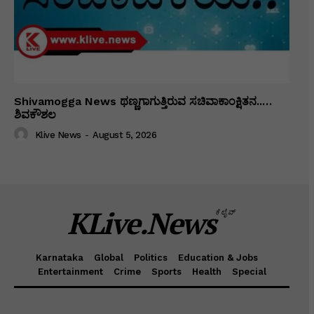
Shivamogga News ಥಣ್ಣಗಾಗುತ್ತಿರುವ ಸಚಿವಾಕಾಂಕ್ಷಿತನ..…
ಶಿವಕೌಶಲ
Klive News
-
August 5, 2026
KLive.News
ಕೆಲೈವ್
Karnataka
Global
Politics
Education & Jobs
Entertainment
Crime
Sports
Health
Special