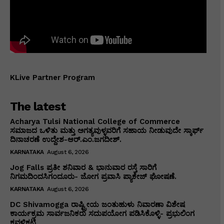
KLive Partner Program
The latest
Acharya Tulsi National College of Commerce
ಸಮಾಜದ ಒಳಿತು ಮತ್ತು ಅಗತ್ಯವುಳ್ಳವರಿಗೆ ಸಹಾಯ ನೀಡುವುದೇ ಸ್ಕಾರ್ಫ್
ದಿನಾಚರಣೆ ಉದ್ದೇಶ-ಆರ್.ಎಂ.ಜಗದೀಶ್.
KARNATAKA
August 6, 2026
Jog Falls ಪ್ರತೀ ಶನಿವಾರ & ಭಾನುವಾರ ರಸ್ತೆ ಸಾರಿಗೆ
ನಿಗಮದಿಂದಸಿಗಂದೂರು- ಜೋಗ ಪ್ರವಾಸಿ ಪ್ಯಾಕೇಜ್ ಘೋಷಣೆ.
KARNATAKA
August 6, 2026
DC Shivamogga ರಾಷ್ಟ್ರೀಯ ಜಂತುಹುಳು ನಿವಾರಣಾ ವಿಶೇಷ
ಕಾರ್ಯಕ್ರಮ ಸಾರ್ವಜನಿಕರು ಸದುಪಯೋಗ ಪಡಿಸಿಕೊಳ್ಳಿ- ಪ್ರಭುಲಿಂಗ
ಕವಳಿಕಟ್ಟಿ