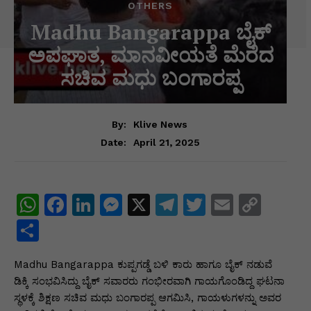
OTHERS
Madhu Bangarappa ಬೈಕ್
ಅಪಘಾತ, ಮಾನವೀಯತೆ ಮೆರೆದ
ಸಚಿವ ಮಧು ಬಂಗಾರಪ್ಪ
By:
Klive News
April 21, 2025
Date:
W
F
Li
M
X
T
T
E
C
h
a
n
e
el
w
m
o
S
at
c
k
s
e
itt
ai
p
h
Madhu Bangarappa ಕುಪ್ಪಗಡ್ಡೆ ಬಳಿ ಕಾರು ಹಾಗೂ ಬೈಕ್ ನಡುವೆ
s
e
e
s
gr
er
l
y
ar
ಡಿಕ್ಕಿ ಸಂಭವಿಸಿದ್ದು ಬೈಕ್ ಸವಾರರು ಗಂಭೀರವಾಗಿ ಗಾಯಗೊಂಡಿದ್ದ ಘಟನಾ
A
b
dI
e
a
Li
e
ಸ್ಥಳಕ್ಕೆ ಶಿಕ್ಷಣ ಸಚಿವ ಮಧು ಬಂಗಾರಪ್ಪ ಆಗಮಿಸಿ, ಗಾಯಳುಗಳನ್ನು ಅವರ