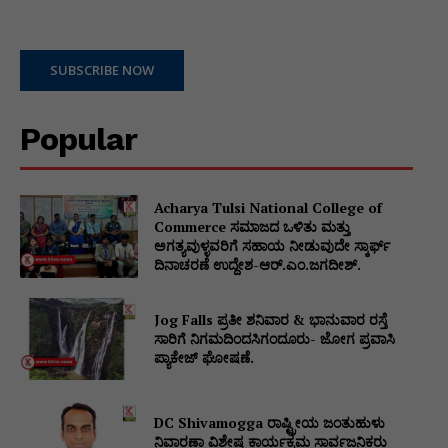
SUBSCRIBE NOW
Popular
Acharya Tulsi National College of
Commerce ಸಮಾಜದ ಒಳಿತು ಮತ್ತು
ಅಗತ್ಯವುಳ್ಳವರಿಗೆ ಸಹಾಯ ನೀಡುವುದೇ ಸ್ಕಾರ್ಫ್
ದಿನಾಚರಣೆ ಉದ್ದೇಶ-ಆರ್.ಎಂ.ಜಗದೀಶ್.
Jog Falls ಪ್ರತೀ ಶನಿವಾರ & ಭಾನುವಾರ ರಸ್ತೆ
ಸಾರಿಗೆ ನಿಗಮದಿಂದಸಿಗಂದೂರು- ಜೋಗ ಪ್ರವಾಸಿ
ಪ್ಯಾಕೇಜ್ ಘೋಷಣೆ.
DC Shivamogga ರಾಷ್ಟ್ರೀಯ ಜಂತುಹುಳು
ನಿವಾರಣಾ ವಿಶೇಷ ಕಾರ್ಯಕ್ರಮ ಸಾರ್ವಜನಿಕರು