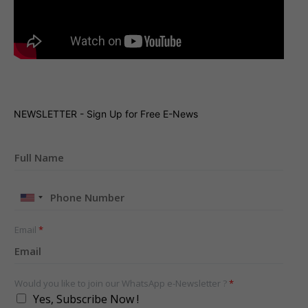
NEWSLETTER - Sign Up for Free E-News
United
States
+1
Email
*
Would you like to join our WhatsApp e-Newsletter ?
*
Yes, Subscribe Now !