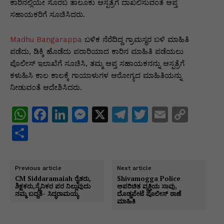
p
o
n
n
m
n
ಕಾರಿನಲ್ಲಿಯೇ ಸೊರಬ ತಾಲೂಕು ಆಸ್ಪತ್ರೆಗೆ ದಾಖಲಿಸುವಂತೆ ಆಪ್ತ
ಸಹಾಯಕರಿಗೆ ಸೂಚಿಸಿದರು.
p
o
g
k
k
er
Madhu Bangarappa
ಬಳಿಕ ನೆರೆದಿದ್ದ ಗ್ರಾಮಸ್ಥರ ಬಳಿ ಮಾಹಿತಿ
ಪಡೆದು, ಡಿಕ್ಕಿ ಹೊಡೆದು ಪರಾರಿಯಾದ ಕಾರಿನ ಮಾಹಿತಿ ಪಡೆಯಲು
ಪೊಲೀಸ್ ಇಲಾಖೆಗೆ ಸೂಚಿಸಿ, ತಮ್ಮ ಆಪ್ತ ಸಹಾಯಕನನ್ನು ಆಸ್ಪತ್ರೆಗೆ
ಕಳುಹಿಸಿ ಕಾಲ ಕಾಲಕ್ಕೆ ಗಾಯಾಳುಗಳ ಆರೋಗ್ಯದ ಮಾಹಿತಿಯನ್ನು
ನೀಡುವಂತೆ ಆದೇಶಿಸಿದರು.
W
F
Li
M
X
T
T
E
C
h
a
n
e
el
w
m
o
S
at
c
k
s
e
itt
ai
p
h
s
e
e
s
gr
er
l
y
ar
Previous article
Next article
A
b
dI
e
a
Li
e
CM Siddaramaiah ರೈತರು,
Shivamogga Police
ಶಿಕ್ಷಕರು,ಸೈನಿಕರ ಪರ ನಿಲ್ಲುವುದು
ಅಪರಿಚಿತ ವ್ಯಕ್ತಿಯ ಸಾವು,
p
o
n
n
m
n
ನಮ್ಮ ಬದ್ದತೆ- ಸಿದ್ಧರಾಮಯ್ಯ
ದೊಡ್ಡಪೇಟೆ ಪೊಲೀಸ್ ಠಾಣೆ
ಮಾಹಿತಿ
p
o
g
k