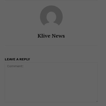
k
er
Klive News
LEAVE A REPLY
Comment: