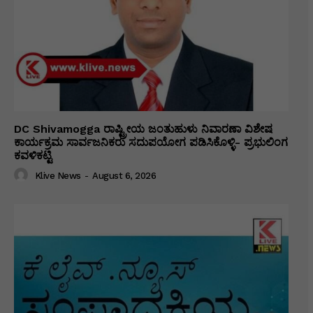
DC Shivamogga ರಾಷ್ಟ್ರೀಯ ಜಂತುಹುಳು ನಿವಾರಣಾ ವಿಶೇಷ
ಕಾರ್ಯಕ್ರಮ ಸಾರ್ವಜನಿಕರು ಸದುಪಯೋಗ ಪಡಿಸಿಕೊಳ್ಳಿ- ಪ್ರಭುಲಿಂಗ
ಕವಳಿಕಟ್ಟಿ
Klive News
-
August 6, 2026