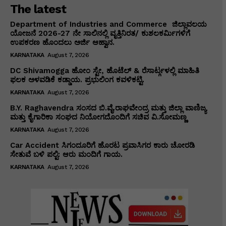
The latest
Department of Industries and Commerce ಜಿಲ್ಲಾವಲಯ
ಯೋಜನೆ 2026-27 ನೇ ಸಾಲಿನಲ್ಲಿ ವೃತ್ತಿನಿರತ/ ಕುಶಲಕರ್ಮಿಗಳಿಗೆ
ಉಪಕರಣ ಹೊಂದಲು ಅರ್ಜಿ ಆಹ್ವಾನ.
KARNATAKA
August 7, 2026
DC Shivamogga ಹೋಂ ಸ್ಟೇ, ಹೊಟೆಲ್ & ರೆಸಾರ್ಟ್ಗಳಲ್ಲಿ ಮಾಹಿತಿ
ಫಲಕ ಅಳವಡಿಕೆ ಕಡ್ಡಾಯ. ಪ್ರಭುಲಿಂಗ ಕವಳಿಕಟ್ಟಿ.
KARNATAKA
August 7, 2026
B.Y. Raghavendra ಸಂಸದ ಬಿ.ವೈ.ರಾಘವೇಂದ್ರ ಮತ್ತು ಜಿಲ್ಲಾ ವಾಣಿಜ್ಯ
ಮತ್ತು ಕೈಗಾರಿಕಾ ಸಂಘದ ನಿಯೋಗದೊಂದಿಗೆ ಸಚಿವ ವಿ‌.ಸೋಮಣ್ಣ
KARNATAKA
August 7, 2026
Car Accident ಸಿಗಂದೂರಿಗೆ ಹೊರಟ ಪ್ರವಾಸಿಗರ ಕಾರು ಚೋರಡಿ
ಸೇತುವೆ ಬಳಿ ಪಲ್ಟಿ: ಆರು ಮಂದಿಗೆ ಗಾಯ.
KARNATAKA
August 7, 2026