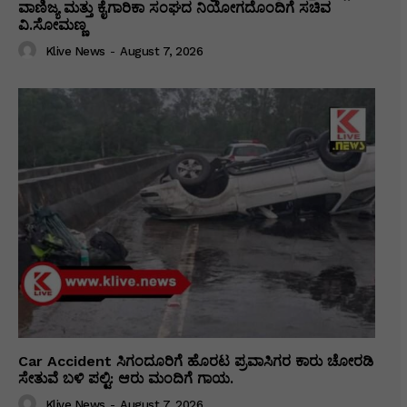
ವಾಣಿಜ್ಯ ಮತ್ತು ಕೈಗಾರಿಕಾ ಸಂಘದ ನಿಯೋಗದೊಂದಿಗೆ ಸಚಿವ
ವಿ‌.ಸೋಮಣ್ಣ
Klive News
-
August 7, 2026
Car Accident ಸಿಗಂದೂರಿಗೆ ಹೊರಟ ಪ್ರವಾಸಿಗರ ಕಾರು ಚೋರಡಿ
ಸೇತುವೆ ಬಳಿ ಪಲ್ಟಿ: ಆರು ಮಂದಿಗೆ ಗಾಯ.
Klive News
-
August 7, 2026