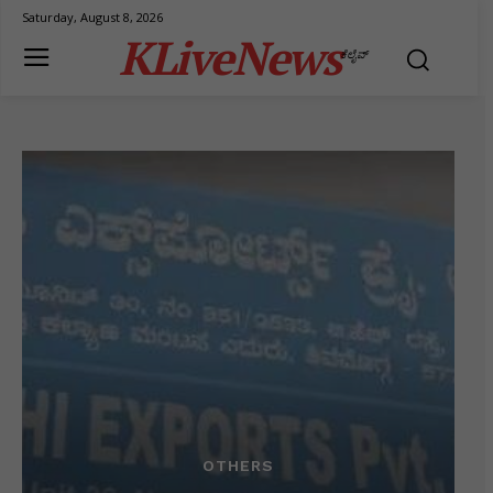
Saturday, August 8, 2026
KLiveNews
ಕೆಲೈವ್
OTHERS