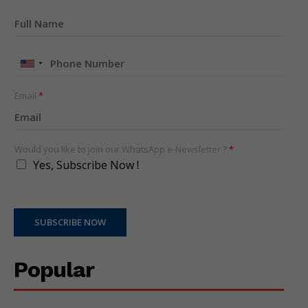
United
States
+1
Email
*
Would you like to join our WhatsApp e-Newsletter ?
*
Yes, Subscribe Now !
SUBSCRIBE NOW
Popular