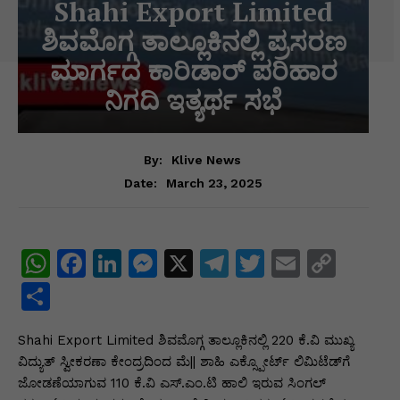
Shahi Export Limited
ಶಿವಮೊಗ್ಗ ತಾಲ್ಲೂಕಿನಲ್ಲಿ ಪ್ರಸರಣ
ಮಾರ್ಗದ ಕಾರಿಡಾರ್ ಪರಿಹಾರ
ನಿಗದಿ ಇತ್ಯರ್ಥ ಸಭೆ
By:
Klive News
March 23, 2025
Date:
W
F
Li
M
X
T
T
E
C
h
a
n
e
el
w
m
o
S
at
c
k
s
e
itt
ai
p
h
Shahi Export Limited ಶಿವಮೊಗ್ಗ ತಾಲ್ಲೂಕಿನಲ್ಲಿ 220 ಕೆ.ವಿ ಮುಖ್ಯ
s
e
e
s
gr
er
l
y
ar
ವಿದ್ಯುತ್ ಸ್ವೀಕರಣಾ ಕೇಂದ್ರದಿಂದ ಮೆ|| ಶಾಹಿ ಎಕ್ಸ್ಪೋರ್ಟ್ ಲಿಮಿಟೆಡ್‌ಗೆ
A
b
dI
e
a
Li
e
ಜೋಡಣೆಯಾಗುವ 110 ಕೆ.ವಿ ಎಸ್.ಎಂ.ಟಿ ಹಾಲಿ ಇರುವ ಸಿಂಗಲ್