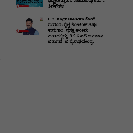
ಥಣ್ಣಗಾಗುತ್ತಿರುವ ಸಚಿವಾಕಾಂಕ್ಷಿತನ..…
ಶಿವಕೌಶಲ
B.Y. Raghavendra ಕೋಟೆ
ಗಂಗೂರು ರೈಲ್ವೆ ಕೋಚಿಂಗ್ ಡಿಪೊ
ಕಾಮಗಾರಿ: ಪ್ರಸಕ್ತ ಅಂತಿಮ
ಹಂತದಲ್ಲಿದ್ದು ₹ 9.5 ಕೋಟಿ ಅನುದಾನ
ಬಿಡುಗಡೆ- ಬಿ.ವೈ.ರಾಘವೇಂದ್ರ.
Website: