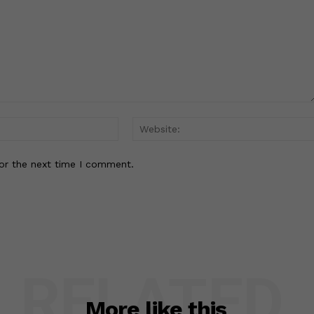
Email:*
or the next time I comment.
RELATED
More like this