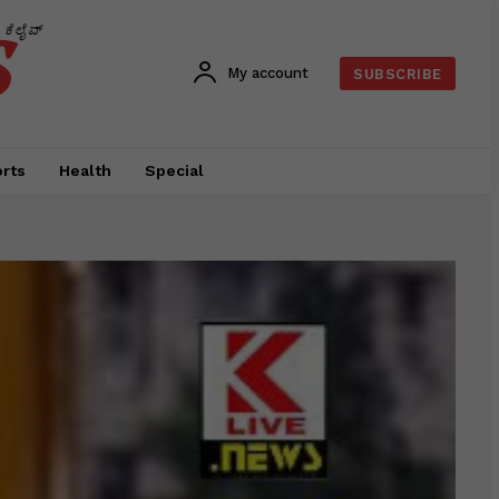
s
ಕೆಲೈವ್
My account
SUBSCRIBE
rts
Health
Special