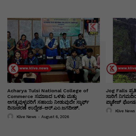
Acharya Tulsi National College of
Jog Falls ಪ್ರ
Commerce ಸಮಾಜದ ಒಳಿತು ಮತ್ತು
ಸಾರಿಗೆ ನಿಗಮದ
ಅಗತ್ಯವುಳ್ಳವರಿಗೆ ಸಹಾಯ ನೀಡುವುದೇ ಸ್ಕಾರ್ಫ್
ಪ್ಯಾಕೇಜ್ ಘೋಷಣ
ದಿನಾಚರಣೆ ಉದ್ದೇಶ-ಆರ್.ಎಂ.ಜಗದೀಶ್.
Klive News
Klive News
-
August 6, 2026