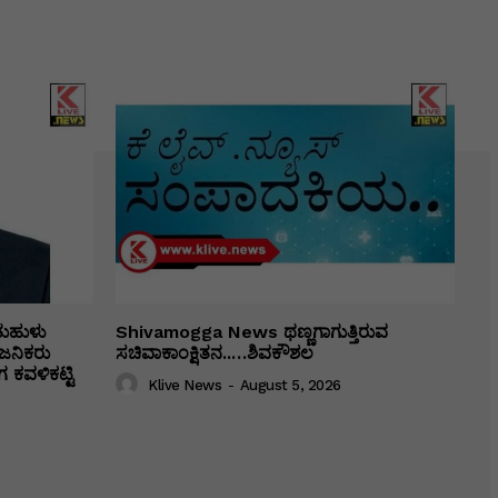
ತುಹುಳು
Shivamogga News ಥಣ್ಣಗಾಗುತ್ತಿರುವ
ಜನಿಕರು
ಸಚಿವಾಕಾಂಕ್ಷಿತನ..…ಶಿವಕೌಶಲ
 ಕವಳಿಕಟ್ಟಿ
Klive News
-
August 5, 2026