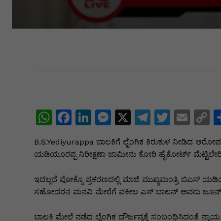
W
F
Li
M
X
T
T
E
C
h
a
n
e
el
w
m
o
B.S.Yediyurappa ಬಾಲಕಿಗೆ ಲೈಂಗಿಕ ಕಿರುಕುಳ ನೀಡಿದ ಆರೋಪದ
at
c
k
s
e
itt
ai
p
ಯಡಿಯೂರಪ್ಪ ನಿರೀಕ್ಷಣಾ ಜಾಮೀನು ಕೋರಿ ಹೈಕೋರ್ಟ್‌ ಮೆಟ್ಟಿಲೇರಿದ್
s
e
e
s
gr
er
l
y
A
b
dI
e
a
L
ಇದಲ್ಲದೆ ಪೋಕ್ಸೊ ಪ್ರಕರಣದಲ್ಲಿ ಮಾಜಿ ಮುಖ್ಯಮಂತ್ರಿ ಬಿಎಸ್ ಯ
ಸಹೋದರನ ಮನವಿ ಮೇರೆಗೆ ವಕೀಲ ಎಸ್‌ ಬಾಲನ್ ಅವರು ಜೂನ್ 10ರಂದು
p
o
n
n
m
n
p
o
g
k
ಬಾಲಕಿ ಮೇಲೆ ನಡೆದ ಲೈಂಗಿಕ ದೌರ್ಜನ್ಯಕ್ಕೆ ಸಂಬಂಧಿಸಿದಂತೆ ನ್