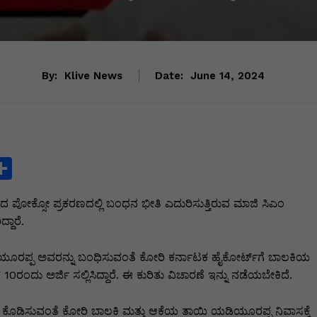
By:
Klive News
Date:
June 14, 2024
S
h
 ಪೋಕ್ಸೋ ಪ್ರಕರಣದಲ್ಲಿ ಬಂಧನ ಭೀತಿ ಎದುರಿಸುತ್ತಿರುವ ಮಾಜಿ ಸಿಎಂ
ar
ದಾರೆ.
e
i
ಡಿಯೂರಪ್ಪ ಅವರನ್ನು ಬಂಧಿಸುವಂತೆ ಕೋರಿ ಕರ್ನಾಟಕ ಹೈಕೋರ್ಟ್‌ಗೆ ಬಾಲಕಿಯ
 ಅರ್ಜಿ ಸಲ್ಲಿಸಿದ್ದಾರೆ. ಈ ಕುರಿತು ವಿಚಾರಣೆ ಇನ್ನು ನಡೆಯಬೇಕಿದೆ.
ಯಾಯ ಕೊಡಿಸುವಂತೆ ಕೋರಿ ಬಾಲಕಿ ಮತ್ತು ಆಕೆಯ ತಾಯಿ ಯಡಿಯೂರಪ್ಪ ನಿವಾಸಕ್ಕೆ