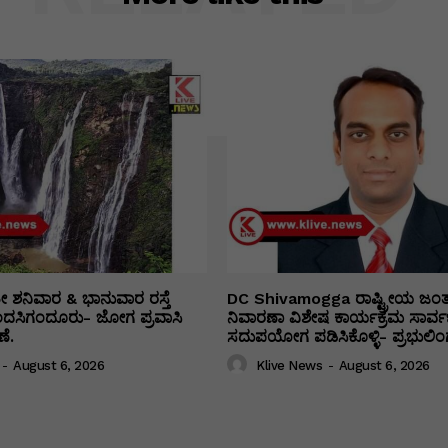
ತೀ ಶನಿವಾರ & ಭಾನುವಾರ ರಸ್ತೆ
DC Shivamogga ರಾಷ್ಟ್ರೀಯ ಜಂ
ಿಂದಸಿಗಂದೂರು- ಜೋಗ ಪ್ರವಾಸಿ
ನಿವಾರಣಾ ವಿಶೇಷ ಕಾರ್ಯಕ್ರಮ ಸಾರ್ವ
ೆ.
ಸದುಪಯೋಗ ಪಡಿಸಿಕೊಳ್ಳಿ- ಪ್ರಭುಲಿಂಗ
-
August 6, 2026
Klive News
-
August 6, 2026