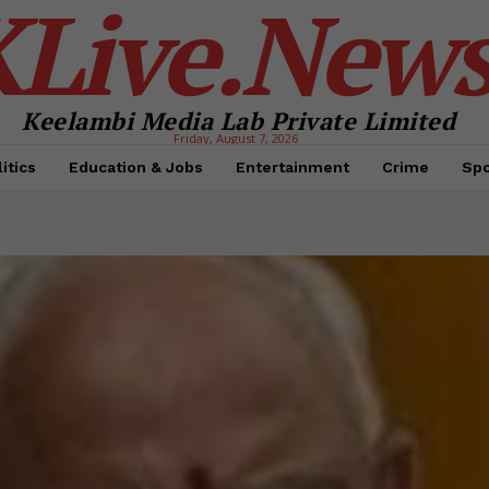
KLive.New
Keelambi Media Lab Private Limited
Friday, August 7, 2026
itics
Education & Jobs
Entertainment
Crime
Spo