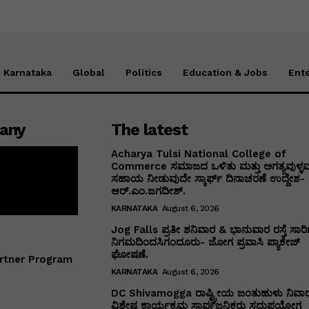
Karnataka
Global
Politics
Education & Jobs
Ent
any
The latest
Acharya Tulsi National College of
Commerce ಸಮಾಜದ ಒಳಿತು ಮತ್ತು ಅಗತ್ಯವುಳ್ಳವರ
ಸಹಾಯ ನೀಡುವುದೇ ಸ್ಕಾರ್ಫ್ ದಿನಾಚರಣೆ ಉದ್ದೇಶ-
ಆರ್.ಎಂ.ಜಗದೀಶ್.
KARNATAKA
August 6, 2026
Jog Falls ಪ್ರತೀ ಶನಿವಾರ & ಭಾನುವಾರ ರಸ್ತೆ ಸಾರಿಗ
ನಿಗಮದಿಂದಸಿಗಂದೂರು- ಜೋಗ ಪ್ರವಾಸಿ ಪ್ಯಾಕೇಜ್
ಘೋಷಣೆ.
rtner Program
KARNATAKA
August 6, 2026
DC Shivamogga ರಾಷ್ಟ್ರೀಯ ಜಂತುಹುಳು ನಿವಾ
ವಿಶೇಷ ಕಾರ್ಯಕ್ರಮ ಸಾರ್ವಜನಿಕರು ಸದುಪಯೋಗ