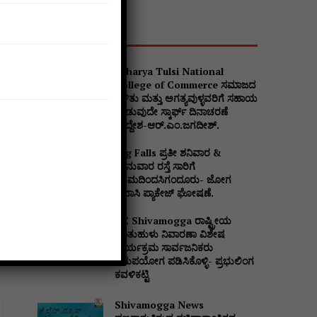
Popular
Acharya Tulsi National
College of Commerce ಸಮಾಜದ
ಒಳಿತು ಮತ್ತು ಅಗತ್ಯವುಳ್ಳವರಿಗೆ ಸಹಾಯ
ನೀಡುವುದೇ ಸ್ಕಾರ್ಫ್ ದಿನಾಚರಣೆ
ಉದ್ದೇಶ-ಆರ್.ಎಂ.ಜಗದೀಶ್.
Jog Falls ಪ್ರತೀ ಶನಿವಾರ &
ಭಾನುವಾರ ರಸ್ತೆ ಸಾರಿಗೆ
ನಿಗಮದಿಂದಸಿಗಂದೂರು- ಜೋಗ
ಪ್ರವಾಸಿ ಪ್ಯಾಕೇಜ್ ಘೋಷಣೆ.
DC Shivamogga ರಾಷ್ಟ್ರೀಯ
ಜಂತುಹುಳು ನಿವಾರಣಾ ವಿಶೇಷ
ಕಾರ್ಯಕ್ರಮ ಸಾರ್ವಜನಿಕರು
ಸದುಪಯೋಗ ಪಡಿಸಿಕೊಳ್ಳಿ- ಪ್ರಭುಲಿಂಗ
ಕವಳಿಕಟ್ಟಿ
Shivamogga News