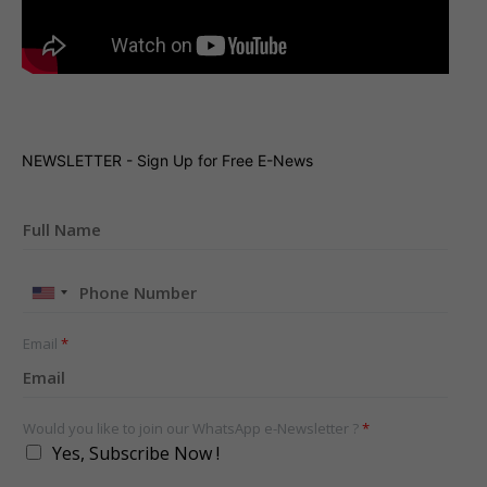
NEWSLETTER - Sign Up for Free E-News
United
States
+1
Email
*
Would you like to join our WhatsApp e-Newsletter ?
*
Yes, Subscribe Now !