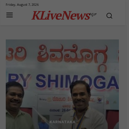
Friday, August 7, 2026
KLiveNews
ಕೆಲೈವ್
KARNATAKA