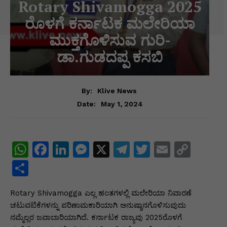
Rotary Shivamogga 2025
ರೊಳಗೆ ಕರ್ನಾಟಕ ಮಲೇರಿಯಾ
ಮುಕ್ತಗೊಳಿಸುವ ಗುರಿ-
ಡಾ.ಗುಡದಪ್ಪ ಕಸಬಿ
By:
Klive News
May 1, 2024
Date:
W
F
Li
M
X
T
T
E
C
h
a
n
e
el
w
m
o
S
at
c
k
s
e
itt
ai
p
h
Rotary Shivamogga ಎಲ್ಲ ಹಂತಗಳಲ್ಲಿ ಮಲೇರಿಯಾ ನಿವಾರಣೆ
s
e
e
s
gr
er
l
y
ar
ಚಟುವಟಿಕೆಗಳನ್ನು ಪರಿಣಾಮಕಾರಿಯಾಗಿ ಅನುಷ್ಠಾನಗೊಳಿಸುವುದು
A
b
dI
e
a
Li
e
ನಮ್ಮೆಲ್ಲರ ಜವಾಬಾರಿಯಾಗಿದೆ. ಕರ್ನಾಟಕ ರಾಜ್ಯವು 2025ರೊಳಗೆ