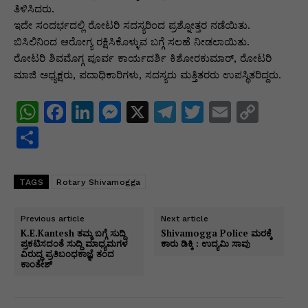
ತಿಳಿಸಿದರು.
ಇದೇ ಸಂದರ್ಭದಲ್ಲಿ ರೋಟರಿ ಸದಸ್ಯರಿಂದ ಪ್ರಶ್ನೋತ್ತರ ನಡೆಯಿತು.
ಬಿಸಿಲಿನಿಂದ ಆರೋಗ್ಯ ರಕ್ಷಿಸಿಕೊಳ್ಳುವ ಬಗ್ಗೆ ಸಲಹೆ ನೀಡಲಾಯಿತು.
ರೋಟರಿ ಶಿವಮೊಗ್ಗ ಪೂರ್ವ ಕಾರ್ಯದರ್ಶಿ ಕಿಶೋರಕುಮಾರ್, ರೋಟರಿ
ಮಾಜಿ ಅಧ್ಯಕ್ಷರು, ಪದಾಧಿಕಾರಿಗಳು, ಸದಸ್ಯರು ಮತ್ತಿತರರು ಉಪಸ್ಥಿತರಿದ್ದರು.
W
F
Li
M
X
T
T
E
C
h
a
n
e
el
w
m
o
S
at
c
k
s
e
itt
ai
p
h
s
e
e
s
gr
er
l
y
ar
TAGS
Rotary Shivamogga
A
b
dI
e
a
Li
e
p
o
n
n
m
n
Previous article
Next article
K.E.Kantesh ತಮ್ಮ ಬಗ್ಗೆ ಸುದ್ದಿ
Shivamogga Police ಮರಕ್ಕೆ
p
o
g
k
ಪ್ರಕಟಿಸದಂತೆ ಸುದ್ದಿ ಮಾಧ್ಯಮಗಳ
ಕಾರು ಡಿಕ್ಕಿ : ಉದ್ಯಮಿ ಸಾವು
ವಿರುದ್ಧ ಪ್ರತಿಬಂಧಕಾಜ್ಞೆ ತಂದ
k
er
ಕಾಂತೇಶ್