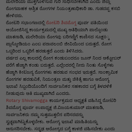
p
o
n
n
m
n
ಮಲೇರಿಯಾ ಮುಕ್ತಗೊಳಿಸುವ ಗುರಿ ಸಾಧಿಸಬೇಕಾಗಿದೆ ಎಂದು ಜಿಲ್ಲಾ
ರೋಗವಾಹಕ ಆಶ್ರಿತ ರೋಗಗಳ ನಿಯಂತ್ರಣಾಧಿಕಾರಿ ಡಾ. ಗುಡದಪ್ಪ ಕಸಬಿ
p
o
g
k
ಹೇಳಿದರು.
k
er
ರೋಟರಿ ಸಭಾಂಗಣದಲ್ಲಿ
ರೋಟರಿ ಶಿವಮೊಗ್ಗ
ಪೂರ್ವ ವತಿಯಿಂದ
ಆಯೋಜಿಸಿದ್ದ ಕಾರ್ಯಕ್ರಮದಲ್ಲಿ ಮುಖ್ಯ ಅತಿಥಿಯಾಗಿ ಪಾಲ್ಗೊಂಡು
ಮಾತನಾಡಿ, ಮಲೇರಿಯಾ ರೋಗವು ಬರಿಗಣ್ಣಿಗೆ ಕಾಣಿಸದ ಸೂಕ್ಷö್ಮ
ಪ್ಲಾಸ್ಮೋಡಿಯಂ ಎಂಬ ಪರಾವಲಂಬಿ ಜೀವಿಯಿಂದ ಬರುತ್ತದೆ. ರೋಗ
ಒಬ್ಬರಿಂದ ಒಬ್ಬರಿಗೆ ಹರಡುತ್ತದೆ ಎಂದು ತಿಳಿಸಿದರು.
ವರ್ಷದ ಎಲ್ಲ ಕಾಲದಲ್ಲಿ ರೋಗ ಕಂಡುಬಂದರೂ ಜೂನ್ ನಿಂದ ಅಕ್ಟೋಬರ್
ವರೆಗೆ ಹೆಚ್ಚಾಗಿ ಕಂಡು ಬರುತ್ತದೆ. ಎಲ್ಲೆಂದರಲ್ಲಿ ನೀರು ನಿಂತು ಸೊಳ್ಳೆಗಳು
ಹೆಚ್ಚಾಗಿ ಕೀಟಜನ್ಯ ರೋಗಗಳು ಹರಡುವ ಸಂಭವ ಇರುತ್ತದೆ. ಸಾಂಕ್ರಾಮಿಕ
ರೋಗಗಳ ಹರಡುವಿಕೆ, ನಿಯಂತ್ರಣ ಮತ್ತು ಚಿಕಿತ್ಸೆ ಹಾಗೂ ಆರೋಗ್ಯ
ಇಲಾಖೆ ಸಿಬ್ಬಂದಿಯೊಂದಿಗೆ ಸಾರ್ವಜನಿಕರ ಸಹಕಾರದ ಬಗ್ಗೆ ತಿಳವಳಿಕೆ
ನೀಡುವುದು ಅತಿ ಮುಖ್ಯವಾಗಿದೆ ಎಂದರು.
Rotary Shivamogga
ಕಾರ್ಯಕ್ರಮದ ಅಧ್ಯಕ್ಷತೆ ವಹಿಸಿದ್ದ ರೋಟರಿ
ಶಿವಮೊಗ್ಗ ಪೂರ್ವ ಉಪಾಧ್ಯಕ್ಷ ಜಿ.ವಿಜಯಕುಮಾರ್ ಮಾತನಾಡಿ,
ಸಾರ್ವಜನಿಕರು ನಮ್ಮ ಸುತ್ತಮುತ್ತಲಿನ ಪರಿಸರವನ್ನು
ಸ್ವಚ್ಛವಾಗಿಟ್ಟುಕೊಳ್ಳಬೇಕು. ಆರೋಗ್ಯ ಇಲಾಖೆ ಮಾಹಿತಿಯನ್ನು
ಅನುಸರಿಸಬೇಕು. ಸದೃಢ ಆರೋಗ್ಯದ ಬಗ್ಗೆ ಕಾಳಜಿ ವಹಿಸಬೇಕು ಎಂದು