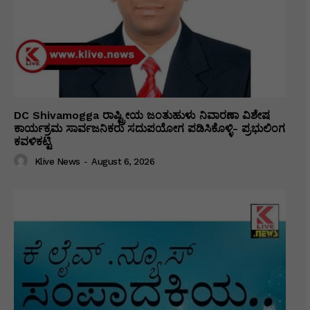
DC Shivamogga ರಾಷ್ಟ್ರೀಯ ಜಂತುಹುಳು ನಿವಾರಣಾ ವಿಶೇಷ
ಕಾರ್ಯಕ್ರಮ ಸಾರ್ವಜನಿಕರು ಸದುಪಯೋಗ ಪಡಿಸಿಕೊಳ್ಳಿ- ಪ್ರಭುಲಿಂಗ
ಕವಳಿಕಟ್ಟಿ
Klive News
-
August 6, 2026