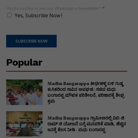
Would you like to join our WhatsApp e-Newsletter ?
*
Yes, Subscribe Now !
SUBSCRIBE NOW
Popular
Madhu Bangarappa ತೀರ್ಥಹಳ್ಳಿ ಬಳಿ ಗುಡ್ಡ
ಕುಸಿತದಿಂದ ಸಾವಿನ ಅವಘಡ: ಸಚಿವ ಮಧು
ಬಂಗಾರಪ್ಪ ಮೌಖಿಕ ಪರಿಶೀಲನೆ, ಪರಿಹಾರಕ್ಕೆ ಶೀಘ್ರ
ಕ್ರಮ
Madhu Bangarappa ಗ್ರಾಮೀಣರಲ್ಲಿ ವಿಬಿ-ಜಿ
ರಾಮ್ ಜಿ ಯೋಜನೆ ಬಗ್ಗೆ ಮನವರಿಕೆ ಮಾಡಿ, ಹೆಚ್ಚಿನ
ಜನಕ್ಕೆ ಕೆಲಸ ನೀಡಿ- ಮಧು ಬಂಗಾರಪ್ಪ