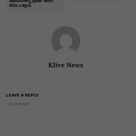
k
er
ಶಿಫಾರಸುಗಳನ್ನ ಪೂರ್ಣ ಜಾರಿಗೆ
ತರಲು ಒತ್ತಾಯ
Klive News
LEAVE A REPLY