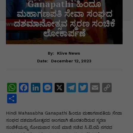
Ganapathi ಹಿಂದೂ
ಮಹಾಗಣಪತಿ ಸೇವಾ ಸಂಘದ
ದಶಮಾನೋತ್ಸವ ಸ್ಮರಣ ಸಂಚಿಕೆ
ಲೋಕಾರ್ಪಣೆ
By:
Klive News
December 12, 2023
Date:
W
F
Li
M
X
T
T
E
C
h
a
n
e
el
w
m
o
S
at
c
k
s
e
itt
ai
p
h
Hindi Mahasabha Ganapathi ಹಿಂದೂ ಮಹಾಗಣಪತಿಯ ಸೇವಾ
s
e
e
s
gr
er
l
y
ar
ಸಂಘದ ದಶಮಾನೋತ್ಸವದ ಅಂಗವಾಗಿ ಹೊರತಂದಿರುವ ಸ್ಮರಣ
A
b
dI
e
a
Li
e
ಸಂಚಿಕೆಯನ್ನು ಸೋಮವಾರ ಸಂಜೆ ಮಾಜಿ ಸಚಿವ ಸಿ.ಟಿ.ರವಿ ನಗರದ