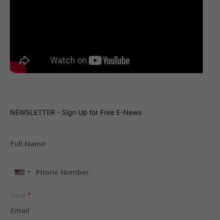
NEWSLETTER - Sign Up for Free E-News
United
States
+1
Email
*