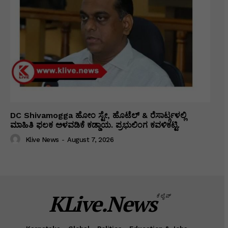
DC Shivamogga ಹೋಂ ಸ್ಟೇ, ಹೊಟೆಲ್ & ರೆಸಾರ್ಟ್ಗಳಲ್ಲಿ
ಮಾಹಿತಿ ಫಲಕ ಅಳವಡಿಕೆ ಕಡ್ಡಾಯ. ಪ್ರಭುಲಿಂಗ ಕವಳಿಕಟ್ಟಿ.
Klive News
-
August 7, 2026
KLive.News
ಕೆಲೈವ್