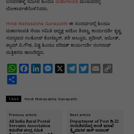
p
o
n
n
m
n
ಬಸವನಹಳ್ಳಿ ಸಮೀಪ ಹಿಂದೂ
ಮಹಾಗಣಪತಿ
ಮಂಟಪದಲ್ಲಿ
ಲೋಕಾರ್ಪಣೆಗೊಳಿಸಿದರು.
p
o
g
k
k
er
Hindi Mahasabha Ganapathi
ಈ ಸಂದರ್ಭದಲ್ಲಿ ಹಿಂದೂ
ಮಹಾಗಣಪತಿ ಸೇವಾ ಸಮಿತಿ ಅಧ್ಯಕ್ಷ ಆಟೋ ಶಿವಣ್ಣ, ಕಾರ್ಯದರ್ಶಿ ಕೃಷ್ಣ,
ಸದಸ್ಯರಾದ ಸಂತೋಷ್ ಕೋಟ್ಯಾನ್, ಶಶಿ ಆಲ್ದೂರು, ಪ್ರದೀಪ್, ಅಮೀತ್,
ಶ್ಯಾಮ್ ವಿ.ಗೌಡ, ವಿಶ್ವ ಹಿಂದೂ ಪರಿಷತ್ ಕಾರ್ಯದರ್ಶಿ ರಂಗನಾಥ್
ಮತ್ತಿತರರು ಹಾಜರಿದ್ದರು.
W
F
Li
M
X
T
T
E
C
h
a
n
e
el
w
m
o
S
at
c
k
s
e
itt
ai
p
h
s
e
e
s
gr
er
l
y
ar
TAGS
Hindi Mahasabha Ganapathi
A
b
dI
e
a
Li
e
p
o
n
n
m
n
Previous article
Next article
All India Rural Postal
Department of Post ಡಿ.22
p
o
g
k
Servants Association
ರಂದುಶಿವಮೊಗ್ಗ ಅಂಚೆ ಇಲಾಖೆ
ಕಮಲೇಶ ಚಂದ್ರ ಸಮಿತಿ
ತ್ರೈಮಾಸಿಕ ಡಾಕ್ ಅದಾಲತ್