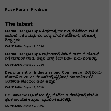
KLive Partner Program
The latest
Madhu Bangarappa ತೀರ್ಥಹಳ್ಳಿ ಬಳಿ ಗುಡ್ಡ ಕುಸಿತದಿಂದ ಸಾವಿನ
ಅವಘಡ: ಸಚಿವ ಮಧು ಬಂಗಾರಪ್ಪ ಮೌಖಿಕ ಪರಿಶೀಲನೆ, ಪರಿಹಾರಕ್ಕೆ
ಶೀಘ್ರ ಕ್ರಮ
KARNATAKA
August 9, 2026
Madhu Bangarappa ಗ್ರಾಮೀಣರಲ್ಲಿ ವಿಬಿ-ಜಿ ರಾಮ್ ಜಿ ಯೋಜನೆ
ಬಗ್ಗೆ ಮನವರಿಕೆ ಮಾಡಿ, ಹೆಚ್ಚಿನ ಜನಕ್ಕೆ ಕೆಲಸ ನೀಡಿ- ಮಧು ಬಂಗಾರಪ್ಪ
KARNATAKA
August 9, 2026
Department of Industries and Commerce ಜಿಲ್ಲಾವಲಯ
ಯೋಜನೆ 2026-27 ನೇ ಸಾಲಿನಲ್ಲಿ ವೃತ್ತಿನಿರತ/ ಕುಶಲಕರ್ಮಿಗಳಿಗೆ
ಉಪಕರಣ ಹೊಂದಲು ಅರ್ಜಿ ಆಹ್ವಾನ.
KARNATAKA
August 7, 2026
DC Shivamogga ಹೋಂ ಸ್ಟೇ, ಹೊಟೆಲ್ & ರೆಸಾರ್ಟ್ಗಳಲ್ಲಿ ಮಾಹಿತಿ
ಫಲಕ ಅಳವಡಿಕೆ ಕಡ್ಡಾಯ. ಪ್ರಭುಲಿಂಗ ಕವಳಿಕಟ್ಟಿ.
KARNATAKA
August 7, 2026