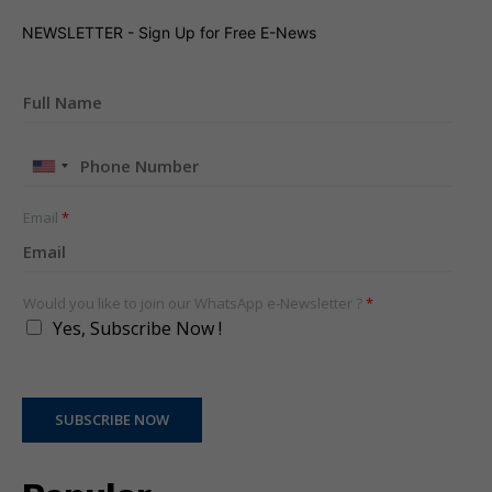
NEWSLETTER - Sign Up for Free E-News
United
States
+1
Email
*
Would you like to join our WhatsApp e-Newsletter ?
*
Yes, Subscribe Now !
SUBSCRIBE NOW