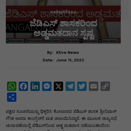
KARNATAKA
ಜೆಡಿಎಸ್ ಶಾಸಕರಿಂದ
ಅಡ್ಡಮತದಾನ ಸ್ಪಷ್ಟ
By:
Klive News
June 11, 2022
Date:
W
F
Li
M
X
T
T
E
C
h
a
n
e
el
w
m
o
S
at
c
k
s
e
itt
ai
p
h
ಪಕ್ಷದ ಸೂಚನೆಯನ್ನು ಧಿಕ್ಕರಿಸಿ ಕೋಲಾರದ ಜೆಡಿಎಸ್ ಶಾಸಕ ಶ್ರೀನಿವಾಸ್
s
e
e
s
gr
er
l
y
ar
ಗೌಡ ಅವರು ಕಾಂಗ್ರೆಸ್‍ಗೆ ಮತ ಚಲಾಯಿಸಿದ್ದಾರೆ. ಈ ಮೂಲಕ ರಾಜ್ಯಸಭೆ
A
b
dI
e
a
Li
e
ಚುನಾವಣೆಯಲ್ಲಿ ಜೆಡಿಎಸ್‍ನಿಂದ ಅಡ್ಡ ಮತದಾನ ನಡೆಯಬಹುದೆಂಬ