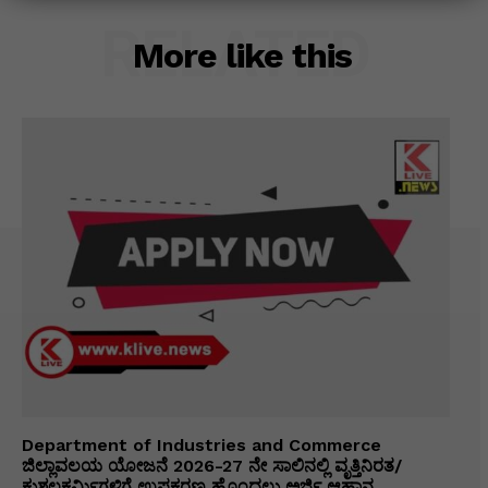
RELATED
More like this
Department of Industries and Commerce
ಜಿಲ್ಲಾವಲಯ ಯೋಜನೆ 2026-27 ನೇ ಸಾಲಿನಲ್ಲಿ ವೃತ್ತಿನಿರತ/
ಕುಶಲಕರ್ಮಿಗಳಿಗೆ ಉಪಕರಣ ಹೊಂದಲು ಅರ್ಜಿ ಆಹ್ವಾನ.