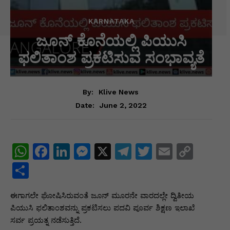
KARNATAKA
ಜೂನ್ ಕೊನೆಯಲ್ಲಿ ಪಿಯುಸಿ
ಫಲಿತಾಂಶ ಪ್ರಕಟಿಸುವ ಸಂಭಾವ್ಯತೆ
By:
Klive News
June 2, 2022
Date:
W
F
Li
M
X
T
T
E
C
h
a
n
e
el
w
m
o
S
at
c
k
s
e
itt
ai
p
h
ಈಗಾಗಲೇ ಘೋಷಿಸಿರುವಂತೆ ಜೂನ್‌ ಮೂರನೇ ವಾರದಲ್ಲೇ ದ್ವಿತೀಯ
s
e
e
s
gr
er
l
y
ar
ಪಿಯುಸಿ ಫಲಿತಾಂಶವನ್ನು ಪ್ರಕಟಿಸಲು ಪದವಿ ಪೂರ್ವ ಶಿಕ್ಷಣ ಇಲಾಖೆ
A
b
dI
e
a
Li
e
ಸರ್ವ ಪ್ರಯತ್ನ ನಡೆಸುತ್ತಿದೆ.