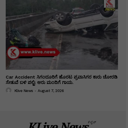
Car Accident ಸಿಗಂದೂರಿಗೆ ಹೊರಟ ಪ್ರವಾಸಿಗರ ಕಾರು ಚೋರಡಿ
ಸೇತುವೆ ಬಳಿ ಪಲ್ಟಿ: ಆರು ಮಂದಿಗೆ ಗಾಯ.
Klive News
-
August 7, 2026
KLive.News
ಕೆಲೈವ್