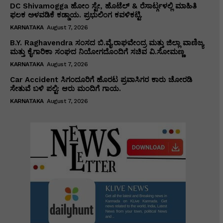
DC Shivamogga ಹೋಂ ಸ್ಟೇ, ಹೊಟೆಲ್ & ರೆಸಾರ್ಟ್ಗಳಲ್ಲಿ ಮಾಹಿತಿ
ಫಲಕ ಅಳವಡಿಕೆ ಕಡ್ಡಾಯ. ಪ್ರಭುಲಿಂಗ ಕವಳಿಕಟ್ಟಿ.
KARNATAKA
August 7, 2026
B.Y. Raghavendra ಸಂಸದ ಬಿ.ವೈ.ರಾಘವೇಂದ್ರ ಮತ್ತು ಜಿಲ್ಲಾ ವಾಣಿಜ್ಯ
ಮತ್ತು ಕೈಗಾರಿಕಾ ಸಂಘದ ನಿಯೋಗದೊಂದಿಗೆ ಸಚಿವ ವಿ‌.ಸೋಮಣ್ಣ
KARNATAKA
August 7, 2026
Car Accident ಸಿಗಂದೂರಿಗೆ ಹೊರಟ ಪ್ರವಾಸಿಗರ ಕಾರು ಚೋರಡಿ
ಸೇತುವೆ ಬಳಿ ಪಲ್ಟಿ: ಆರು ಮಂದಿಗೆ ಗಾಯ.
KARNATAKA
August 7, 2026