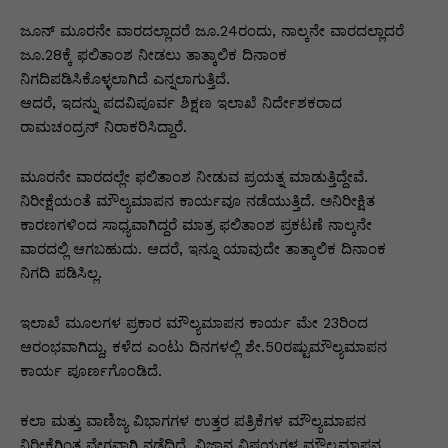
p
o
n
n
m
n
p
o
g
k
ಜೂನ್ ಮೂರನೇ ವಾರದಲ್ಲಾದರೆ ಜೂ.24ರಂದು, ನಾಲ್ಕನೇ ವಾರದಲ್ಲಾದರೆ
ಜೂ.28ಕ್ಕೆ ಫಲಿತಾಂಶ ನೀಡಲು ತಾತ್ಕಾಲಿಕ ದಿನಾಂಕ
k
er
ನಿಗದಿಪಡಿಸಿಕೊಳ್ಳಲಾಗಿದೆ ಎನ್ನಲಾಗುತ್ತಿದೆ.
ಆದರೆ, ಇದನ್ನು ಪದವಿಪೂರ್ವ ಶಿಕ್ಷಣ ಇಲಾಖೆ ನಿರ್ದೇಶಕರಾದ
ರಾಮಚಂದ್ರನ್‌ ನಿರಾಕರಿಸಿದ್ದಾರೆ.
ಮೂರನೇ ವಾರದಲ್ಲೇ ಫಲಿತಾಂಶ ನೀಡುವ ಪ್ರಯತ್ನ ಮಾಡುತ್ತಿದ್ದೇವೆ.
ನಿರೀಕ್ಷೆಯಂತೆ ಮೌಲ್ಯಮಾಪನ ಕಾರ್ಯವೂ ನಡೆಯುತ್ತಿದೆ. ಅನಿರೀಕ್ಷಿತ
ಕಾರಣಗಳಿಂದ ಸಾಧ್ಯವಾಗಿದ್ದರೆ ಮಾತ್ರ ಫಲಿತಾಂಶ ಪ್ರಕಟಣೆ ನಾಲ್ಕನೇ
ವಾರದಲ್ಲಿ ಆಗಬಹುದು. ಆದರೆ, ಇನ್ನೂ ಯಾವುದೇ ತಾತ್ಕಾಲಿಕ ದಿನಾಂಕ
ನಿಗದಿ ಪಡಿಸಿಲ್ಲ.
ಇಲಾಖೆ ಮೂಲಗಳ ಪ್ರಕಾರ ಮೌಲ್ಯಮಾಪನ ಕಾರ್ಯ ಮೇ 23ರಿಂದ
ಆರಂಭವಾಗಿದ್ದು, ಕಳೆದ ಎಂಟು ದಿನಗಳಲ್ಲಿ ಶೇ.50ರಷ್ಟುಮೌಲ್ಯಮಾಪನ
ಕಾರ್ಯ ಪೂರ್ಣಗೊಂಡಿದೆ.
ಕಲಾ ಮತ್ತು ವಾಣಿಜ್ಯ ವಿಭಾಗಗಳ ಉತ್ತರ ಪತ್ರಿಕೆಗಳ ಮೌಲ್ಯಮಾಪನ
ನಿರೀಕ್ಷೆಗಿಂತ ವೇಗವಾಗಿ ನಡೆದಿದೆ. ವಿಜ್ಞಾನ ವಿಷಯಗಳ ಮೌಲ್ಯಮಾಪನ