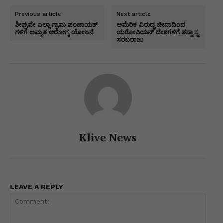
s
e
e
s
gr
er
l
y
ar
Previous article
Next article
A
b
dI
e
a
Li
e
ಶೀಘ್ರವೇ ಎಲ್ಲಾ ಗ್ರಾಮ ಪಂಚಾಯತ್
ಅಮೆರಿಕ ವಿರುದ್ಧ ಚೀನಾದಿಂದ
ಗಳಿಗೆ ಅಮೃತ ಆರೋಗ್ಯ ಯೋಜನೆ
ಯರೋಪಿಯನ್ ದೇಶಗಳಿಗೆ ಶಸ್ತ್ರಾಸ್ತ್ರ
p
o
n
n
m
n
ಸರಬರಾಜು
p
o
g
k
k
er
Klive News
LEAVE A REPLY