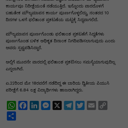
ಕಾರ್ಯವೂ ನಿರೀಕ್ಷೆಯಂತೆ ನಡೆಯುತ್ತಿದೆ. ಇನ್ನೊಂದು ವಾರದೊಳಗೆ
ಬಹುತೇಕ ಮೌಲ್ಯಮಾಪನ ಕಾರ್ಯ ಪೂರ್ಣಗೊಳ್ಳಲಿದ್ದು, ನಂತರದ 10
ದಿನಗಳ ಒಳಗೆ ಫಲಿತಾಂಶ ಪ್ರಕಟಣೆಯ ಮಟ್ಟಕ್ಕೆ ಸಿದ್ಧವಾಗಲಿದೆ.
ಮೌಲ್ಯಮಾಪನ ಪೂರ್ಣಗೊಂಡು ಫಲಿತಾಂಶ ಪ್ರಕಟಣೆಗೆ ಸಿದ್ಧತೆಗಳು
ಪೂರ್ಣಗೊಂಡ ಬಳಿಕ ಅಧಿಕೃತ ದಿನಾಂಕ ನಿಗದಿಪಡಿಸಲಾಗುವುದು ಎಂದು
ಅವರು ಸ್ಪಷ್ಟಪಡಿಸಿದ್ದಾರೆ.
ಅಲ್ಲಿಗೆ ಮೂರನೇ ವಾರದಲ್ಲಿ ಫಲಿತಾಂಶ ಪ್ರಕಟಿಸಲು ಸಮಸ್ಯೆಯಾಗುವುದಿಲ್ಲ
ಎನ್ನಲಾಗಿದೆ.
ಏ.22ರಿಂದ ಮೇ 18ರವರೆಗೆ ನಡೆದಿದ್ದ ಈ ಬಾರಿಯ ದ್ವಿತೀಯ ಪಿಯುಸಿ
ಪರೀಕ್ಷೆಗೆ 6.84 ಲಕ್ಷ ವಿದ್ಯಾರ್ಥಿಗಳು ಹಾಜರಾಗಿದ್ದರು.
W
F
Li
M
X
T
T
E
C
h
a
n
e
el
w
m
o
S
at
c
k
s
e
itt
ai
p
h