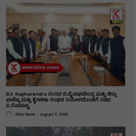
B.Y. Raghavendra ಸಂಸದ ಬಿ.ವೈ.ರಾಘವೇಂದ್ರ ಮತ್ತು ಜಿಲ್ಲಾ
ವಾಣಿಜ್ಯ ಮತ್ತು ಕೈಗಾರಿಕಾ ಸಂಘದ ನಿಯೋಗದೊಂದಿಗೆ ಸಚಿವ
ವಿ‌.ಸೋಮಣ್ಣ
Klive News
-
August 7, 2026