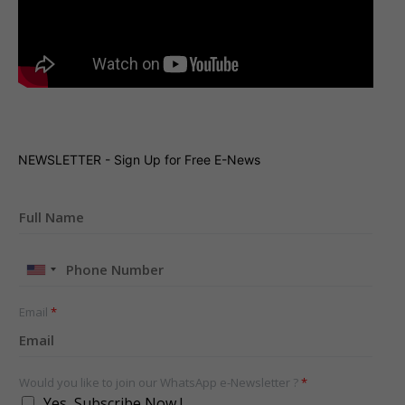
NEWSLETTER - Sign Up for Free E-News
United
States
+1
Email
*
Would you like to join our WhatsApp e-Newsletter ?
*
Yes, Subscribe Now !