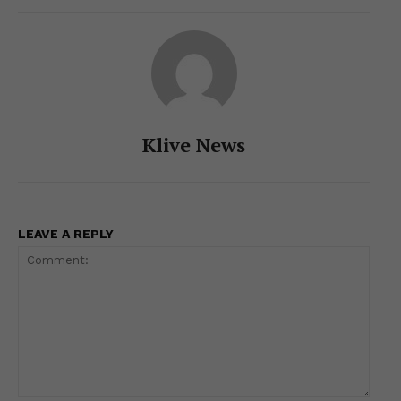
k
er
Klive News
LEAVE A REPLY