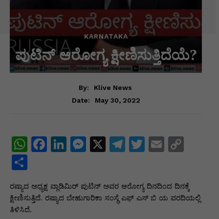
KARNATAKA
ಪುಟಿನ್ ಆರೋಗ್ಯ ಕ್ಷೀಣಿಸುತ್ತಿದೆಯೆ?
By:
Klive News
May 30, 2022
Date:
W
F
Li
M
X
T
T
E
C
h
a
n
e
el
w
m
o
S
at
c
k
s
e
itt
ai
p
h
ರಷ್ಯಾದ ಅಧ್ಯಕ್ಷ ವ್ಲಾಡಿಮಿರ್ ಪುಟಿನ್ ಅವರ ಆರೋಗ್ಯ ದಿನದಿಂದ ದಿನಕ್ಕೆ
s
e
e
s
gr
er
l
y
ar
ಕ್ಷೀಣಿಸುತ್ತಿದೆ. ರಷ್ಯಾದ ಬೇಹುಗಾರಿಕಾ ಸಂಸ್ಥೆ ಎಫ್ ಎಸ್ ಬಿ ಯ ವರದಿಯಲ್ಲಿ
A
b
dI
e
a
Li
e
ತಿಳಿಸಿದೆ.