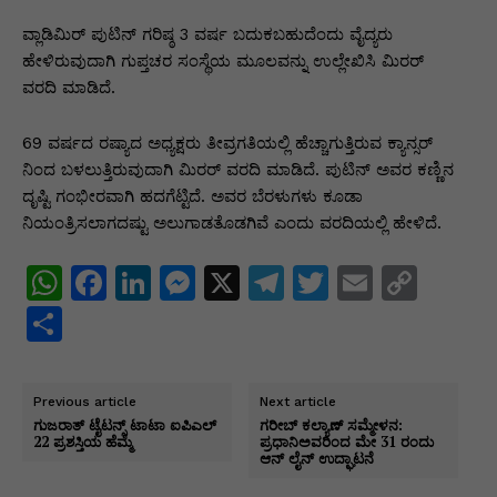
p
o
n
n
m
n
p
o
g
k
ವ್ಲಾಡಿಮಿರ್ ಪುಟಿನ್ ಗರಿಷ್ಠ 3 ವರ್ಷ ಬದುಕಬಹುದೆಂದು ವೈದ್ಯರು
ಹೇಳಿರುವುದಾಗಿ ಗುಪ್ತಚರ ಸಂಸ್ಥೆಯ ಮೂಲವನ್ನು ಉಲ್ಲೇಖಿಸಿ ಮಿರರ್
k
er
ವರದಿ ಮಾಡಿದೆ.
69 ವರ್ಷದ ರಷ್ಯಾದ ಅಧ್ಯಕ್ಷರು ತೀವ್ರಗತಿಯಲ್ಲಿ ಹೆಚ್ಚಾಗುತ್ತಿರುವ ಕ್ಯಾನ್ಸರ್
ನಿಂದ ಬಳಲುತ್ತಿರುವುದಾಗಿ ಮಿರರ್ ವರದಿ ಮಾಡಿದೆ. ಪುಟಿನ್ ಅವರ ಕಣ್ಣಿನ
ದೃಷ್ಟಿ ಗಂಭೀರವಾಗಿ ಹದಗೆಟ್ಟಿದೆ. ಅವರ ಬೆರಳುಗಳು ಕೂಡಾ
ನಿಯಂತ್ರಿಸಲಾಗದಷ್ಟು ಅಲುಗಾಡತೊಡಗಿವೆ ಎಂದು ವರದಿಯಲ್ಲಿ ಹೇಳಿದೆ.
W
F
Li
M
X
T
T
E
C
h
a
n
e
el
w
m
o
S
at
c
k
s
e
itt
ai
p
h
s
e
e
s
gr
er
l
y
ar
Previous article
Next article
A
b
dI
e
a
Li
e
ಗುಜರಾತ್ ಟೈಟನ್ಸ್ ಟಾಟಾ ಐಪಿಎಲ್
ಗರೀಬ್ ಕಲ್ಯಾಣ್ ಸಮ್ಮೇಳನ:
22 ಪ್ರಶಸ್ತಿಯ ಹೆಮ್ಮೆ
ಪ್ರಧಾನಿಅವರಿಂದ ಮೇ 31 ರಂದು
p
o
n
n
m
n
ಆನ್ ಲೈನ್ ಉದ್ಘಾಟನೆ
p
o
g
k