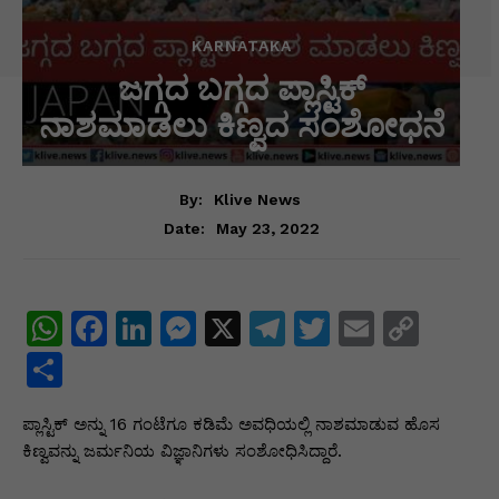
KARNATAKA
ಜಗ್ಗದ ಬಗ್ಗದ ಪ್ಲಾಸ್ಟಿಕ್
ನಾಶಮಾಡಲು ಕಿಣ್ವದ ಸಂಶೋಧನೆ
By:
Klive News
May 23, 2022
Date:
W
F
Li
M
X
T
T
E
C
h
a
n
e
el
w
m
o
S
at
c
k
s
e
itt
ai
p
h
ಪ್ಲಾಸ್ಟಿಕ್ ಅನ್ನು 16 ಗಂಟೆಗೂ ಕಡಿಮೆ ಅವಧಿಯಲ್ಲಿ ನಾಶಮಾಡುವ ಹೊಸ
s
e
e
s
gr
er
l
y
ar
ಕಿಣ್ವವನ್ನು ಜರ್ಮನಿಯ ವಿಜ್ಞಾನಿಗಳು ಸಂಶೋಧಿಸಿದ್ದಾರೆ.
A
b
dI
e
a
Li
e