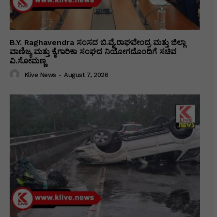
B.Y. Raghavendra ಸಂಸದ ಬಿ.ವೈ.ರಾಘವೇಂದ್ರ ಮತ್ತು ಜಿಲ್ಲಾ
ವಾಣಿಜ್ಯ ಮತ್ತು ಕೈಗಾರಿಕಾ ಸಂಘದ ನಿಯೋಗದೊಂದಿಗೆ ಸಚಿವ
ವಿ‌.ಸೋಮಣ್ಣ
Klive News
-
August 7, 2026