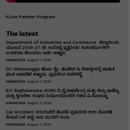
KLive Partner Program
The latest
Department of Industries and Commerce ಜಿಲ್ಲಾವಲಯ
ಯೋಜನೆ 2026-27 ನೇ ಸಾಲಿನಲ್ಲಿ ವೃತ್ತಿನಿರತ/ ಕುಶಲಕರ್ಮಿಗಳಿಗೆ
ಉಪಕರಣ ಹೊಂದಲು ಅರ್ಜಿ ಆಹ್ವಾನ.
KARNATAKA
August 7, 2026
DC Shivamogga ಹೋಂ ಸ್ಟೇ, ಹೊಟೆಲ್ & ರೆಸಾರ್ಟ್ಗಳಲ್ಲಿ ಮಾಹಿತಿ
ಫಲಕ ಅಳವಡಿಕೆ ಕಡ್ಡಾಯ. ಪ್ರಭುಲಿಂಗ ಕವಳಿಕಟ್ಟಿ.
KARNATAKA
August 7, 2026
B.Y. Raghavendra ಸಂಸದ ಬಿ.ವೈ.ರಾಘವೇಂದ್ರ ಮತ್ತು ಜಿಲ್ಲಾ ವಾಣಿಜ್ಯ
ಮತ್ತು ಕೈಗಾರಿಕಾ ಸಂಘದ ನಿಯೋಗದೊಂದಿಗೆ ಸಚಿವ ವಿ‌.ಸೋಮಣ್ಣ
KARNATAKA
August 7, 2026
Car Accident ಸಿಗಂದೂರಿಗೆ ಹೊರಟ ಪ್ರವಾಸಿಗರ ಕಾರು ಚೋರಡಿ
ಸೇತುವೆ ಬಳಿ ಪಲ್ಟಿ: ಆರು ಮಂದಿಗೆ ಗಾಯ.
KARNATAKA
August 7, 2026