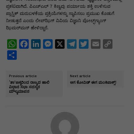
ಪ್ರಕಟವಾಗಿದೆ. ಪಿಎಚ್‌ಎಲ್ 7 ಕಿಣ್ವವು ಪರ್ಯಾಯ ಶಕ್ತಿ ಉಳಿಸುವ
ಪ್ಲಾಸ್ಟಿಕ್ ಮರುಬಳಕೆಯ ಪ್ರಕ್ರಿಯೆಗಳನ್ನು ಸ್ಥಾಪಿಸಲು ಪ್ರಮುಖ ಕೊಡುಗೆ
ನೀಡುತ್ತದೆ ಎಂದು ಲೀಪ್‌ಝಿಗ್ ವಿವಿಯ ವಿಜ್ಞಾನಿ ವೋಲ್ಫ್‌ಗ್ಯಾಂಗ್
ಝಿಮರ್‌ಮನ್ ಹೇಳಿದ್ದಾರೆ.
W
F
Li
M
X
T
T
E
C
h
a
n
e
el
w
m
o
S
at
c
k
s
e
itt
ai
p
h
s
e
e
s
gr
er
l
y
ar
Previous article
Next article
A
b
dI
e
a
Li
e
‘ಶಾ’ಣಕ್ಯರಿಂದ ರಾಜ್ಯದ ಹಾಲಿ
ಆಗ ಕೋವಿಡ್ ಈಗ ಮಂಕಿಪಾಕ್ಸ್!
ವಿಧಾನ ಸಭಾ ಸದಸ್ಯರ
p
o
n
n
m
n
ಮೌಲ್ಯಮಾಪನ
p
o
g
k
k
er