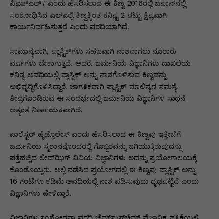
p
o
n
n
m
n
ಪಿಎಚ್‌ಎಲ್7 ಎಂದು ಹೆಸರಿಸಲಾದ ಈ ಕಿಣ್ವ 2016ರಲ್ಲಿ ಜಪಾನ್‌ನಲ್ಲಿ
p
o
g
k
ಸಂಶೋಧಿಸಿದ ಎಲ್‌ಎಲ್ಸಿ ಕಿಣ್ವಕ್ಕಿಂತ ಕನಿಷ್ಟ 2 ಪಟ್ಟು ಕ್ಷಿಪ್ರವಾಗಿ
ಕಾರ್ಯನಿರ್ವಹಿಸುತ್ತದೆ ಎಂದು ವರದಿಯಾಗಿದೆ.
k
er
ಸಾಮಾನ್ಯವಾಗಿ, ಪ್ಲಾಸ್ಟಿಕ್‌ಗಳು ಸಹಜವಾಗಿ ನಾಶವಾಗಲು ನೂರಾರು
ವರ್ಷಗಳು ಬೇಕಾಗುತ್ತದೆ. ಆದರೆ, ಜರ್ಮನಿಯ ವಿಜ್ಞಾನಿಗಳು ದಾಖಲೆಯ
ಕನಿಷ್ಟ ಅವಧಿಯಲ್ಲಿ ಪ್ಲಾಸ್ಟಿಕ್ ಅನ್ನು ನಾಶಗೊಳಿಸುವ ಕಿಣ್ವವನ್ನು
ಅಭಿವೃದ್ಧಿಗೊಳಿಸಿದ್ದಾರೆ. ಜಾಗತಿಕವಾಗಿ ಪ್ಲಾಸ್ಟಿಕ್ ಮಾಲಿನ್ಯದ ಸಮಸ್ಯೆ
ತೀವ್ರಗೊಂಡಿರುವ ಈ ಸಂದರ್ಭದಲ್ಲಿ ಜರ್ಮನಿಯ ವಿಜ್ಞಾನಿಗಳ ಸಾಧನೆ
ಅತ್ಯಂತ ನಿರ್ಣಾಯಕವಾಗಿದೆ.
ಪಾಲಿಸ್ಟರ್ ಹೈಡ್ರೊಲೇಸ್ ಎಂದು ಹೆಸರಿಸಲಾದ ಈ ಕಿಣ್ವವು ಇತ್ತೀಚೆಗೆ
ಜರ್ಮನಿಯ ಸ್ಮಶಾನವೊಂದರಲ್ಲಿ ಗೊಬ್ಬರವನ್ನು ಜಗಿಯುತ್ತಿರುವುದನ್ನು
ಪತ್ತೆಹಚ್ಚಿದ ಲೀಪ್‌ಝಿಗ್ ವಿವಿಯ ವಿಜ್ಞಾನಿಗಳು ಅದನ್ನು ಪ್ರಯೋಗಾಲಯಕ್ಕೆ
ಕೊಂಡೊಯ್ದರು. ಅಲ್ಲಿ ನಡೆಸಿದ ಪ್ರಯೋಗದಲ್ಲಿ ಈ ಕಿಣ್ವವು ಪ್ಲಾಸ್ಟಿಕ್ ಅನ್ನು
16 ಗಂಟೆಗೂ ಕಡಿಮೆ ಅವಧಿಯಲ್ಲಿ ನಾಶ ಪಡಿಸುವುದು ದೃಢಪಟ್ಟಿದೆ ಎಂದು
ವಿಜ್ಞಾನಿಗಳು ಹೇಳಿದ್ದಾರೆ.
ವಿಜ್ಞಾನಿಗಳ ಸಂಶೋಧನಾ ವರದಿ ಚೆಮ್‌ಸುಸ್‌ಚೆಮ್ ವೈಜ್ಞಾನಿಕ ಪತ್ರಿಕೆಯಲ್ಲಿ