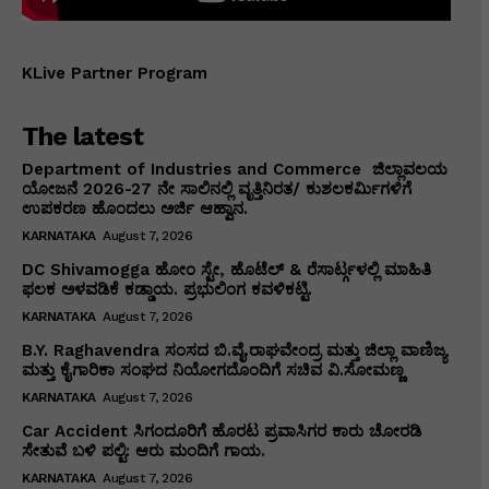
KLive Partner Program
The latest
Department of Industries and Commerce ಜಿಲ್ಲಾವಲಯ
ಯೋಜನೆ 2026-27 ನೇ ಸಾಲಿನಲ್ಲಿ ವೃತ್ತಿನಿರತ/ ಕುಶಲಕರ್ಮಿಗಳಿಗೆ
ಉಪಕರಣ ಹೊಂದಲು ಅರ್ಜಿ ಆಹ್ವಾನ.
KARNATAKA
August 7, 2026
DC Shivamogga ಹೋಂ ಸ್ಟೇ, ಹೊಟೆಲ್ & ರೆಸಾರ್ಟ್ಗಳಲ್ಲಿ ಮಾಹಿತಿ
ಫಲಕ ಅಳವಡಿಕೆ ಕಡ್ಡಾಯ. ಪ್ರಭುಲಿಂಗ ಕವಳಿಕಟ್ಟಿ.
KARNATAKA
August 7, 2026
B.Y. Raghavendra ಸಂಸದ ಬಿ.ವೈ.ರಾಘವೇಂದ್ರ ಮತ್ತು ಜಿಲ್ಲಾ ವಾಣಿಜ್ಯ
ಮತ್ತು ಕೈಗಾರಿಕಾ ಸಂಘದ ನಿಯೋಗದೊಂದಿಗೆ ಸಚಿವ ವಿ‌.ಸೋಮಣ್ಣ
KARNATAKA
August 7, 2026
Car Accident ಸಿಗಂದೂರಿಗೆ ಹೊರಟ ಪ್ರವಾಸಿಗರ ಕಾರು ಚೋರಡಿ
ಸೇತುವೆ ಬಳಿ ಪಲ್ಟಿ: ಆರು ಮಂದಿಗೆ ಗಾಯ.
KARNATAKA
August 7, 2026