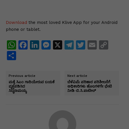
Download
the most loved Klive App for your Android
phone or tablet.
W
F
Li
M
X
T
T
E
C
h
a
n
e
el
w
m
o
S
at
c
k
s
e
itt
ai
p
h
s
e
e
s
gr
er
l
y
ar
Previous article
Next article
A
b
dI
e
a
Li
e
ಮತ್ತೆ ಸಿಎಂ ಗಾದಿಯೇರುವ ಬಯಕೆ
ಬೆಳೆವಿಮೆ ಪರಿಹಾರ ಪರಿಶೀಲನೆಗೆ
ವ್ಯಕ್ತಪಡಿಸಿದ
ಅಧಿಕಾರಿಗಳು ಹೊಲಗಳಿಗೇ ಭೇಟಿ
p
o
n
n
m
n
ಸಿದ್ಧರಾಮಯ್ಯ
ನೀಡಿ-ಬಿ.ಸಿ.ಪಾಟೀಲ್
p
o
g
k
k
er