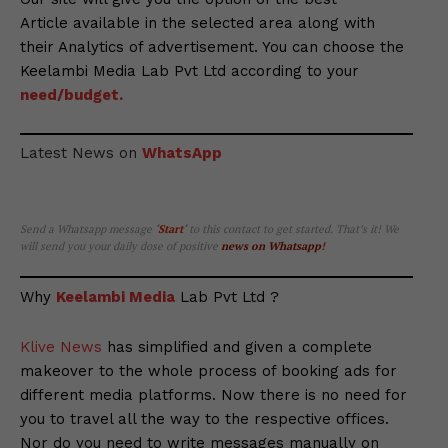
Article available in the selected area along with
their Analytics of advertisement. You can choose the
Keelambi Media Lab Pvt Ltd according to your
need/budget.
Latest News on
WhatsApp
Send a Whatsapp message
‘
Start
‘
to this contact to get started. That’s it! We
will send you your daily dose of positive
news on Whatsapp
!
Why
Keelambi Media
Lab Pvt Ltd ?
Klive News
has simplified and given a complete
makeover to the whole process of booking ads for
different media platforms. Now there is no need for
you to travel all the way to the respective offices.
Nor do you need to write messages manually on