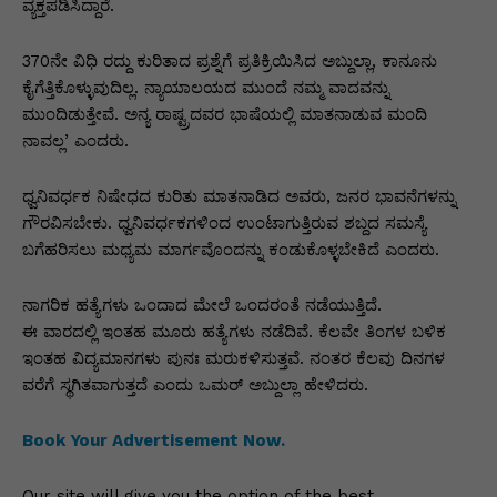
p
o
n
n
m
n
ವ್ಯಕ್ತಪಡಿಸಿದ್ದಾರೆ.
p
o
g
k
370ನೇ ವಿಧಿ ರದ್ದು ಕುರಿತಾದ ಪ್ರಶ್ನೆಗೆ ಪ್ರತಿಕ್ರಿಯಿಸಿದ ಅಬ್ದುಲ್ಲಾ, ಕಾನೂನು
k
er
ಕೈಗೆತ್ತಿಕೊಳ್ಳುವುದಿಲ್ಲ. ನ್ಯಾಯಾಲಯದ ಮುಂದೆ ನಮ್ಮ ವಾದವನ್ನು
ಮುಂದಿಡುತ್ತೇವೆ. ಅನ್ಯ ರಾಷ್ಟ್ರದವರ ಭಾಷೆಯಲ್ಲಿ ಮಾತನಾಡುವ ಮಂದಿ
ನಾವಲ್ಲ’ ಎಂದರು.
ಧ್ವನಿವರ್ಧಕ ನಿಷೇಧದ ಕುರಿತು ಮಾತನಾಡಿದ ಅವರು, ಜನರ ಭಾವನೆಗಳನ್ನು
ಗೌರವಿಸಬೇಕು. ಧ್ವನಿವರ್ಧಕಗಳಿಂದ ಉಂಟಾಗುತ್ತಿರುವ ಶಬ್ದದ ಸಮಸ್ಯೆ
ಬಗೆಹರಿಸಲು ಮಧ್ಯಮ ಮಾರ್ಗವೊಂದನ್ನು ಕಂಡುಕೊಳ್ಳಬೇಕಿದೆ ಎಂದರು.
ನಾಗರಿಕ ಹತ್ಯೆಗಳು ಒಂದಾದ ಮೇಲೆ ಒಂದರಂತೆ ನಡೆಯುತ್ತಿದೆ.
ಈ ವಾರದಲ್ಲಿ ಇಂತಹ ಮೂರು ಹತ್ಯೆಗಳು ನಡೆದಿವೆ. ಕೆಲವೇ ತಿಂಗಳ ಬಳಿಕ
ಇಂತಹ ವಿದ್ಯಮಾನಗಳು ಪುನಃ ಮರುಕಳಿಸುತ್ತವೆ. ನಂತರ ಕೆಲವು ದಿನಗಳ
ವರೆಗೆ ಸ್ಥಗಿತವಾಗುತ್ತದೆ ಎಂದು ಒಮರ್‌ ಅಬ್ದುಲ್ಲಾ ಹೇಳಿದರು.
Book Your Advertisement Now.
Our site will give you the option of the best