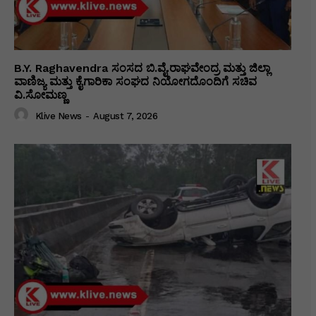
B.Y. Raghavendra ಸಂಸದ ಬಿ.ವೈ.ರಾಘವೇಂದ್ರ ಮತ್ತು ಜಿಲ್ಲಾ
ವಾಣಿಜ್ಯ ಮತ್ತು ಕೈಗಾರಿಕಾ ಸಂಘದ ನಿಯೋಗದೊಂದಿಗೆ ಸಚಿವ
ವಿ‌.ಸೋಮಣ್ಣ
Klive News
-
August 7, 2026