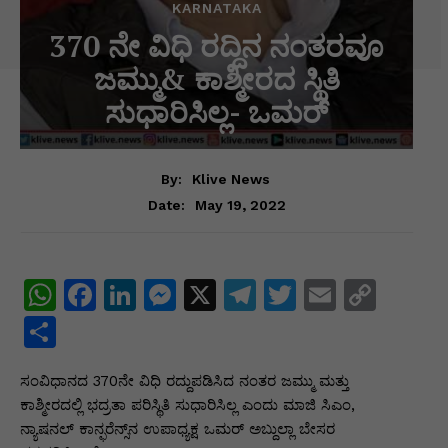
KARNATAKA
370 ನೇ ವಿಧಿ ರದ್ದಿನ ನಂತರವೂ
ಜಮ್ಮು& ಕಾಶ್ಮೀರದ ಸ್ಥಿತಿ
ಸುಧಾರಿಸಿಲ್ಲ- ಒಮರ್
By:
Klive News
May 19, 2022
Date:
W
F
Li
M
X
T
T
E
C
h
a
n
e
el
w
m
o
S
at
c
k
s
e
itt
ai
p
h
ಸಂವಿಧಾನದ 370ನೇ ವಿಧಿ ರದ್ದುಪಡಿಸಿದ ನಂತರ ಜಮ್ಮು ಮತ್ತು
s
e
e
s
gr
er
l
y
ar
ಕಾಶ್ಮೀರದಲ್ಲಿ ಭದ್ರತಾ ಪರಿಸ್ಥಿತಿ ಸುಧಾರಿಸಿಲ್ಲ ಎಂದು ಮಾಜಿ ಸಿಎಂ,
A
b
dI
e
a
Li
e
ನ್ಯಾಷನಲ್‌ ಕಾನ್ಫರೆನ್ಸ್‌ನ ಉಪಾಧ್ಯಕ್ಷ ಒಮರ್‌ ಅಬ್ದುಲ್ಲಾ ಬೇಸರ