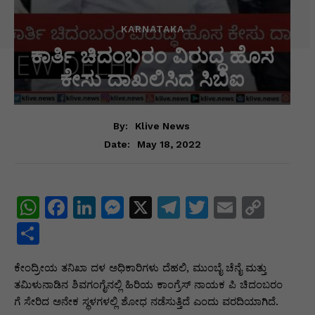
KARNATAKA
ಕಾರ್ತಿ ಚಿದಂಬರಂ ವಿರುದ್ಧ ಹೊಸ
ಕೇಸು ದಾಖಲಿಸಿದ ಸಿಬಿಐ
By:
Klive News
May 18, 2022
Date:
W
F
Li
M
X
T
T
E
C
h
a
n
e
el
w
m
o
S
at
c
k
s
e
itt
ai
p
h
ಕೇಂದ್ರೀಯ ತನಿಖಾ ದಳ ಅಧಿಕಾರಿಗಳು ದೆಹಲಿ, ಮುಂಬೈ ಚೆನೈ ಮತ್ತು
s
e
e
s
gr
er
l
y
ar
ತಮಿಳುನಾಡಿನ ಶಿವಗಂಗೈನಲ್ಲಿ ಹಿರಿಯ ಕಾಂಗ್ರೆಸ್ ನಾಯಕ ಪಿ ಚಿದಂಬರಂ
A
b
dI
e
a
Li
e
ಗೆ ಸೇರಿದ ಅನೇಕ ಸ್ಥಳಗಳಲ್ಲಿ ಶೋಧ ನಡೆಸುತ್ತಿದೆ ಎಂದು ವರದಿಯಾಗಿದೆ.