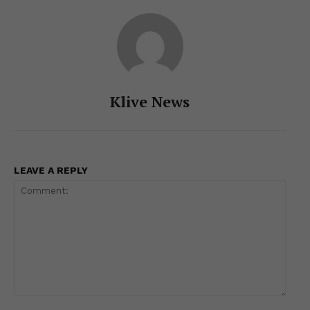
k
er
Klive News
LEAVE A REPLY
Comment: