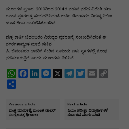
p
o
n
n
m
n
p
o
g
k
ಮೂಲಗಳ ಪ್ರಕಾರ, 2010ರಿಂದ 2014ರ ನಡುವೆ ನಡೆದ ವಿದೇಶಿ ಹಣ
ರವಾನೆ ಪ್ರಕರಣಕ್ಕೆ ಸಂಬಂಧಿಸಿದಂತೆ ಕಾರ್ತಿ ಚಿದಂಬರಂ ವಿರುದ್ಧ ಸಿಬಿಐ
k
er
ಹೊಸ ಕೇಸು ದಾಖಲಿಸಿಕೊಂಡಿದೆ.
ಪುತ್ರ ಕಾರ್ತಿ ಚಿದಂಬರಂ ವಿರುದ್ಧದ ಪ್ರಕರಣಕ್ಕೆ ಸಂಬಂಧಿಸಿದಂತೆ ಈ
ನಗರಗಳಾದ್ಯಂತ ಮಾಜಿ ಸಚಿವ
ಪಿ. ಚಿದಂಬರಂ ಅವರಿಗೆ ಸೇರಿದ ಸುಮಾರು ಏಳು ಸ್ಥಳಗಳಲ್ಲಿ ಶೋಧ
ನಡೆಸಲಾಗುತ್ತಿದೆ ಎಂದು ಮೂಲಗಳು ತಿಳಿಸಿವೆ.
W
F
Li
M
X
T
T
E
C
h
a
n
e
el
w
m
o
S
at
c
k
s
e
itt
ai
p
h
s
e
e
s
gr
er
l
y
ar
Previous article
Next article
A
b
dI
e
a
Li
e
ಮುಕ್ತ ಮಾರುಕಟ್ಟೆ ಮೂಲಕ ಡಾಲರ್
ಪಿಯು ಪರೀಕ್ಷಾ ವಿದ್ಯಾರ್ಥಿಗಳಿಗೆ
ಸಂಗ್ರಹದತ್ತ ಶ್ರೀಲಂಕಾ
ಸರ್ಕಾರದ ಮಾರ್ಗಸೂಚಿ
p
o
n
n
m
n
p
o
g
k