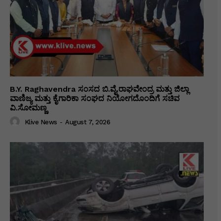
B.Y. Raghavendra ಸಂಸದ ಬಿ.ವೈ.ರಾಘವೇಂದ್ರ ಮತ್ತು ಜಿಲ್ಲಾ
ವಾಣಿಜ್ಯ ಮತ್ತು ಕೈಗಾರಿಕಾ ಸಂಘದ ನಿಯೋಗದೊಂದಿಗೆ ಸಚಿವ
ವಿ‌.ಸೋಮಣ್ಣ
Klive News
-
August 7, 2026