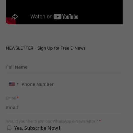
NEWSLETTER - Sign Up for Free E-News
United
States
+1
Email
*
Would you like to join our WhatsApp e-Newsletter ?
*
Yes, Subscribe Now !