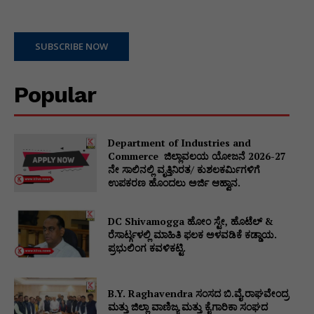
SUBSCRIBE NOW
Popular
Department of Industries and
Commerce ಜಿಲ್ಲಾವಲಯ ಯೋಜನೆ 2026-27
ನೇ ಸಾಲಿನಲ್ಲಿ ವೃತ್ತಿನಿರತ/ ಕುಶಲಕರ್ಮಿಗಳಿಗೆ
ಉಪಕರಣ ಹೊಂದಲು ಅರ್ಜಿ ಆಹ್ವಾನ.
DC Shivamogga ಹೋಂ ಸ್ಟೇ, ಹೊಟೆಲ್ &
ರೆಸಾರ್ಟ್ಗಳಲ್ಲಿ ಮಾಹಿತಿ ಫಲಕ ಅಳವಡಿಕೆ ಕಡ್ಡಾಯ.
ಪ್ರಭುಲಿಂಗ ಕವಳಿಕಟ್ಟಿ.
B.Y. Raghavendra ಸಂಸದ ಬಿ.ವೈ.ರಾಘವೇಂದ್ರ
ಮತ್ತು ಜಿಲ್ಲಾ ವಾಣಿಜ್ಯ ಮತ್ತು ಕೈಗಾರಿಕಾ ಸಂಘದ