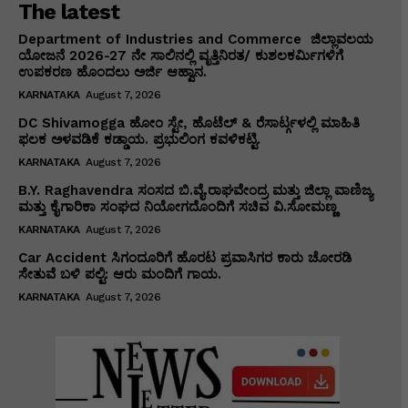
The latest
Department of Industries and Commerce ಜಿಲ್ಲಾವಲಯ
ಯೋಜನೆ 2026-27 ನೇ ಸಾಲಿನಲ್ಲಿ ವೃತ್ತಿನಿರತ/ ಕುಶಲಕರ್ಮಿಗಳಿಗೆ
ಉಪಕರಣ ಹೊಂದಲು ಅರ್ಜಿ ಆಹ್ವಾನ.
KARNATAKA
August 7, 2026
DC Shivamogga ಹೋಂ ಸ್ಟೇ, ಹೊಟೆಲ್ & ರೆಸಾರ್ಟ್ಗಳಲ್ಲಿ ಮಾಹಿತಿ
ಫಲಕ ಅಳವಡಿಕೆ ಕಡ್ಡಾಯ. ಪ್ರಭುಲಿಂಗ ಕವಳಿಕಟ್ಟಿ.
KARNATAKA
August 7, 2026
B.Y. Raghavendra ಸಂಸದ ಬಿ.ವೈ.ರಾಘವೇಂದ್ರ ಮತ್ತು ಜಿಲ್ಲಾ ವಾಣಿಜ್ಯ
ಮತ್ತು ಕೈಗಾರಿಕಾ ಸಂಘದ ನಿಯೋಗದೊಂದಿಗೆ ಸಚಿವ ವಿ‌.ಸೋಮಣ್ಣ
KARNATAKA
August 7, 2026
Car Accident ಸಿಗಂದೂರಿಗೆ ಹೊರಟ ಪ್ರವಾಸಿಗರ ಕಾರು ಚೋರಡಿ
ಸೇತುವೆ ಬಳಿ ಪಲ್ಟಿ: ಆರು ಮಂದಿಗೆ ಗಾಯ.
KARNATAKA
August 7, 2026