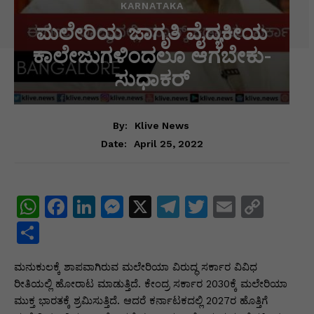
KARNATAKA
ಮಲೇರಿಯ ಜಾಗೃತಿ ವೈದ್ಯಕೀಯ
ಕಾಲೇಜುಗಳಿಂದಲೂ ಆಗಬೇಕು-
ಸುಧಾಕರ್
By:
Klive News
April 25, 2022
Date:
W
F
Li
M
X
T
T
E
C
h
a
n
e
el
w
m
o
S
at
c
k
s
e
itt
ai
p
h
ಮನುಕುಲಕ್ಕೆ ಶಾಪವಾಗಿರುವ ಮಲೇರಿಯಾ ವಿರುದ್ಧ ಸರ್ಕಾರ ವಿವಿಧ
s
e
e
s
gr
er
l
y
ar
ರೀತಿಯಲ್ಲಿ ಹೋರಾಟ ಮಾಡುತ್ತಿದೆ. ಕೇಂದ್ರ ಸರ್ಕಾರ 2030ಕ್ಕೆ ಮಲೇರಿಯಾ
A
b
dI
e
a
Li
e
ಮುಕ್ತ ಭಾರತಕ್ಕೆ ಶ್ರಮಿಸುತ್ತಿದೆ. ಆದರೆ ಕರ್ನಾಟಕದಲ್ಲಿ 2027ರ ಹೊತ್ತಿಗೆ