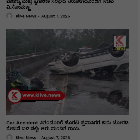
ವಾಣಿಜ್ಯ ಮತ್ತು ಕೈಗಾರಿಕಾ ಸಂಘದ ನಿಯೋಗದೊಂದಿಗೆ ಸಚಿವ
ವಿ‌.ಸೋಮಣ್ಣ
Klive News
-
August 7, 2026
Car Accident ಸಿಗಂದೂರಿಗೆ ಹೊರಟ ಪ್ರವಾಸಿಗರ ಕಾರು ಚೋರಡಿ
ಸೇತುವೆ ಬಳಿ ಪಲ್ಟಿ: ಆರು ಮಂದಿಗೆ ಗಾಯ.
Klive News
-
August 7, 2026