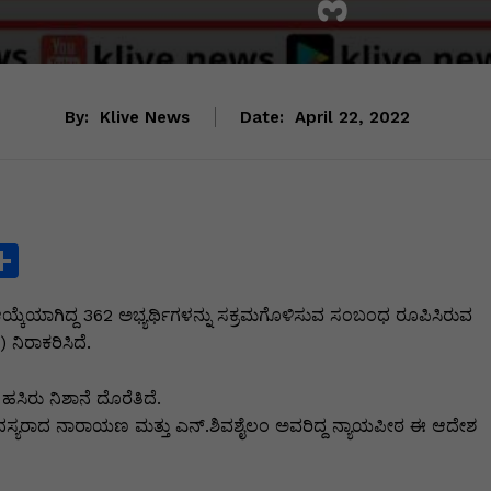
By:
Klive News
Date:
April 22, 2022
S
h
 ಆಯ್ಕೆಯಾಗಿದ್ದ 362 ಅಭ್ಯರ್ಥಿಗಳನ್ನು ಸಕ್ರಮಗೊಳಿಸುವ ಸಂಬಂಧ ರೂಪಿಸಿರುವ
ar
ನಿರಾಕರಿಸಿದೆ.
e
i
ಸಿರು ನಿಶಾನೆ ದೊರೆತಿದೆ.
ೆಎಟಿ ಸದಸ್ಯರಾದ ನಾರಾಯಣ ಮತ್ತು ಎನ್.ಶಿವಶೈಲಂ ಅವರಿದ್ದ ನ್ಯಾಯಪೀಠ ಈ ಆದೇಶ