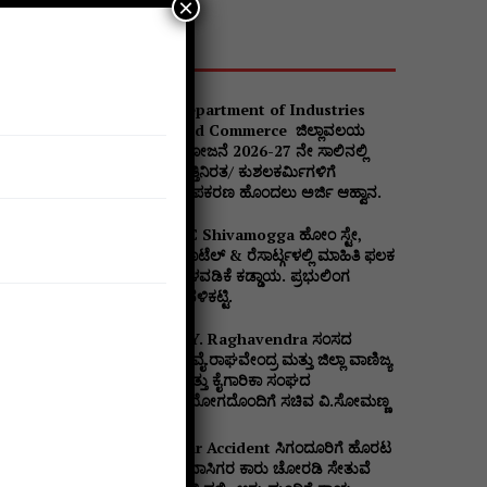
×
Popular
Department of Industries
and Commerce ಜಿಲ್ಲಾವಲಯ
ಯೋಜನೆ 2026-27 ನೇ ಸಾಲಿನಲ್ಲಿ
ವೃತ್ತಿನಿರತ/ ಕುಶಲಕರ್ಮಿಗಳಿಗೆ
ಉಪಕರಣ ಹೊಂದಲು ಅರ್ಜಿ ಆಹ್ವಾನ.
DC Shivamogga ಹೋಂ ಸ್ಟೇ,
ಹೊಟೆಲ್ & ರೆಸಾರ್ಟ್ಗಳಲ್ಲಿ ಮಾಹಿತಿ ಫಲಕ
ಅಳವಡಿಕೆ ಕಡ್ಡಾಯ. ಪ್ರಭುಲಿಂಗ
ಕವಳಿಕಟ್ಟಿ.
B.Y. Raghavendra ಸಂಸದ
ಬಿ.ವೈ.ರಾಘವೇಂದ್ರ ಮತ್ತು ಜಿಲ್ಲಾ ವಾಣಿಜ್ಯ
ಮತ್ತು ಕೈಗಾರಿಕಾ ಸಂಘದ
ನಿಯೋಗದೊಂದಿಗೆ ಸಚಿವ ವಿ‌.ಸೋಮಣ್ಣ
Car Accident ಸಿಗಂದೂರಿಗೆ ಹೊರಟ
ಪ್ರವಾಸಿಗರ ಕಾರು ಚೋರಡಿ ಸೇತುವೆ