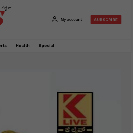
s
ಕೆಲೈವ್
My account
SUBSCRIBE
rts
Health
Special