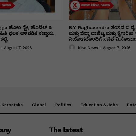
ga ಹೋಂ ಸ್ಟೇ, ಹೊಟೆಲ್ &
B.Y. Raghavendra ಸಂಸದ ಬಿ.ವೈ.
 ಮಾಹಿತಿ ಫಲಕ ಅಳವಡಿಕೆ ಕಡ್ಡಾಯ.
ಮತ್ತು ಜಿಲ್ಲಾ ವಾಣಿಜ್ಯ ಮತ್ತು ಕೈಗಾರಿ
ಟ್ಟಿ.
ನಿಯೋಗದೊಂದಿಗೆ ಸಚಿವ ವಿ‌.ಸೋಮಣ್
-
August 7, 2026
Klive News
-
August 7, 2026
Karnataka
Global
Politics
Education & Jobs
Ent
any
The latest