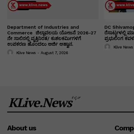
Department of Industries and
DC Shivamog
Commerce ಜಿಲ್ಲಾವಲಯ ಯೋಜನೆ 2026-27
ರೆಸಾರ್ಟ್ಗಳಲ್ಲಿ
ನೇ ಸಾಲಿನಲ್ಲಿ ವೃತ್ತಿನಿರತ/ ಕುಶಲಕರ್ಮಿಗಳಿಗೆ
ಪ್ರಭುಲಿಂಗ ಕವಳಿಕ
ಉಪಕರಣ ಹೊಂದಲು ಅರ್ಜಿ ಆಹ್ವಾನ.
Klive News
Klive News
-
August 7, 2026
KLive.News
ಕೆಲೈವ್
About us
Comp