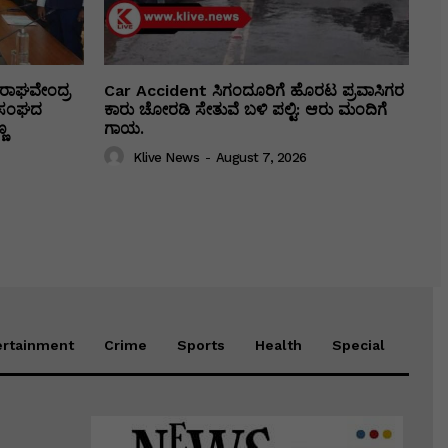
ರಾಘವೇಂದ್ರ
Car Accident ಸಿಗಂದೂರಿಗೆ ಹೊರಟ ಪ್ರವಾಸಿಗರ
ಕಾ ಸಂಘದ
ಕಾರು ಚೋರಡಿ ಸೇತುವೆ ಬಳಿ ಪಲ್ಟಿ: ಆರು ಮಂದಿಗೆ
ಣ
ಗಾಯ.
Klive News
-
August 7, 2026
ertainment
Crime
Sports
Health
Special