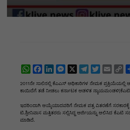
W
F
Li
M
X
T
T
E
C
h
a
n
e
el
w
m
o
2011ನೇ ಸಾಲಿನಲ್ಲಿ ಕೆಎಎಸ್ ಅಧಿಕಾರಿಗಳ ನೇಮಕ ಪ್ರಕ್ರಿಯೆಯಲ್ಲಿ
at
c
k
s
e
itt
ai
p
ಕಾಯಿದೆಗೆ ತಡೆ ನೀಡಲು ಕರ್ನಾಟಕ ಆಡಳಿತ ನ್ಯಾಯಮಂಡಳಿ(ಕೆಎಟಿ) 
s
e
e
s
gr
er
l
y
A
b
dI
e
a
L
ಇದರಿಂದಾಗಿ ಆಯ್ಕೆಯಾದವರಿಗೆ ನೇಮಕ ಪತ್ರ ವಿತರಣೆಗೆ ಸರಕಾರಕ್ಕೆ ಹ
ಟಿ.ಶ್ರೀನಿವಾಸ ಮತ್ತಿತರರು ಸಲ್ಲಿಸಿದ್ದ ಅರ್ಜಿಯನ್ನು ಆಲಿಸಿದ ಕ
p
o
n
n
m
n
ಮಾಡಿದೆ.
p
o
g
k