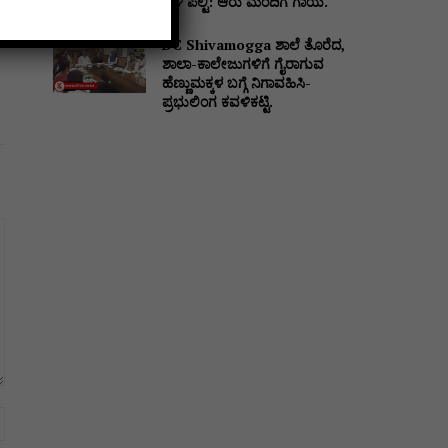
ಬಳಿ ಪಲ್ಟಿ: ಆರು ಮಂದಿಗೆ ಗಾಯ.
DC Shivamogga ಶಾಲೆ ತೊರೆದ,
ಶಾಲಾ-ಕಾಲೇಜುಗಳಿಗೆ ಗೈರಾಗುವ
ಹೆಣ್ಣುಮಕ್ಕಳ ಬಗ್ಗೆ ನಿಗಾವಹಿಸಿ-
ಪ್ರಭುಲಿಂಗ ಕವಳಿಕಟ್ಟಿ.
Website: