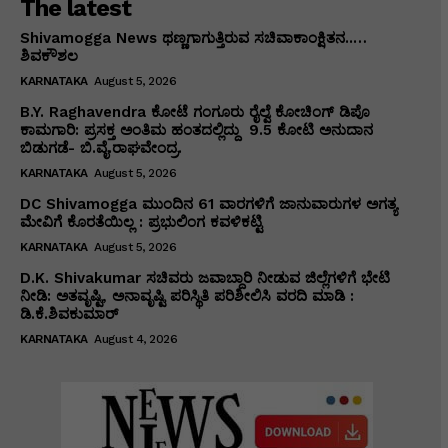
The latest
Shivamogga News ಥಣ್ಣಗಾಗುತ್ತಿರುವ ಸಚಿವಾಕಾಂಕ್ಷಿತನ..…
ಶಿವಕೌಶಲ
KARNATAKA
August 5, 2026
B.Y. Raghavendra ಕೋಟೆ ಗಂಗೂರು ರೈಲ್ವೆ ಕೋಚಿಂಗ್ ಡಿಪೊ
ಕಾಮಗಾರಿ: ಪ್ರಸಕ್ತ ಅಂತಿಮ ಹಂತದಲ್ಲಿದ್ದು ₹ 9.5 ಕೋಟಿ ಅನುದಾನ
ಬಿಡುಗಡೆ- ಬಿ.ವೈ.ರಾಘವೇಂದ್ರ.
KARNATAKA
August 5, 2026
DC Shivamogga ಮುಂದಿನ 61 ವಾರಗಳಿಗೆ ಜಾನುವಾರುಗಳ ಅಗತ್ಯ
ಮೇವಿಗೆ ಕೊರತೆಯಿಲ್ಲ : ಪ್ರಭುಲಿಂಗ ಕವಳಿಕಟ್ಟಿ
KARNATAKA
August 5, 2026
D.K. Shivakumar ಸಚಿವರು ಜವಾಬ್ದಾರಿ ನೀಡುವ ಜಿಲ್ಲೆಗಳಿಗೆ ಭೇಟಿ
ನೀಡಿ: ಅತವೃಷ್ಟಿ, ಅನಾವೃಷ್ಟಿ ಪರಿಸ್ಥಿತಿ ಪರಿಶೀಲಿಸಿ ವರದಿ ಮಾಡಿ :
ಡಿ.ಕೆ.ಶಿವಕುಮಾರ್
KARNATAKA
August 4, 2026