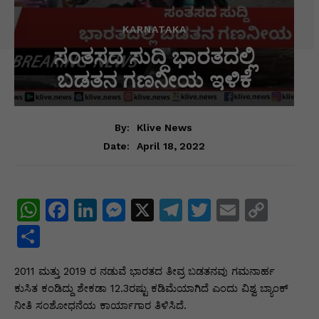
KARNATAKA
ಸಂತಸದ ಸುದ್ದಿ ಭಾರತದಲ್ಲಿ
ಬಡತನ ಗಣನೀಯ ಇಳಿಕೆ
By:
Klive News
April 18, 2022
Date:
W
F
Li
M
X
T
T
E
C
h
a
n
e
el
w
m
o
S
at
c
k
s
e
itt
ai
p
h
2011 ಮತ್ತು 2019 ರ ನಡುವೆ ಭಾರತದ ತೀವ್ರ ಬಡತನವು ಗಮನಾರ್ಹ
s
e
e
s
gr
er
l
y
ar
ಕುಸಿತ ಕಂಡಿದ್ದು ಶೇಕಡಾ 12.3ರಷ್ಟು ಕಡಿಮೆಯಾಗಿದೆ ಎಂದು ವಿಶ್ವ ಬ್ಯಾಂಕ್
A
b
dI
e
a
Li
e
ನೀತಿ ಸಂಶೋಧನೆಯ ಕಾರ್ಯಾಗಾರ ತಿಳಿಸಿದೆ.