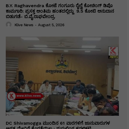
B.Y. Raghavendra ಕೋಟೆ ಗಂಗೂರು ರೈಲ್ವೆ ಕೋಚಿಂಗ್ ಡಿಪೊ
ಕಾಮಗಾರಿ: ಪ್ರಸಕ್ತ ಅಂತಿಮ ಹಂತದಲ್ಲಿದ್ದು ₹ 9.5 ಕೋಟಿ ಅನುದಾನ
ಬಿಡುಗಡೆ- ಬಿ.ವೈ.ರಾಘವೇಂದ್ರ.
Klive News
-
August 5, 2026
DC Shivamogga ಮುಂದಿನ 61 ವಾರಗಳಿಗೆ ಜಾನುವಾರುಗಳ
ಅಗತ್ಯ ಮೇವಿಗೆ ಕೊರತೆಯಿಲ್ಲ : ಪ್ರಭುಲಿಂಗ ಕವಳಿಕಟ್ಟಿ