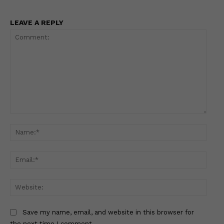
LEAVE A REPLY
Comment:
Name
Email
Websi
Save my name, email, and website in this browser for
the next time I comment.