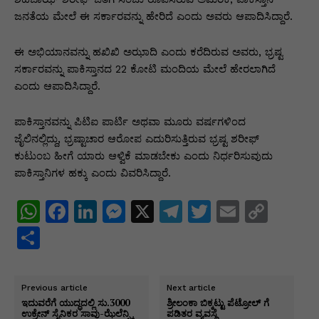
ಜನತೆಯ ಮೇಲೆ ಈ ಸರ್ಕಾರವನ್ನು ಹೇರಿದೆ ಎಂದು ಅವರು ಆಪಾದಿಸಿದ್ದಾರೆ.
ಈ ಅಭಿಯಾನವನ್ನು ಹಖಿಖಿ ಅಝಾದಿ ಎಂದು ಕರೆದಿರುವ ಅವರು, ಭ್ರಷ್ಟ
ಸರ್ಕಾರವನ್ನು ಪಾಕಿಸ್ತಾನದ 22 ಕೋಟಿ ಮಂದಿಯ ಮೇಲೆ ಹೇರಲಾಗಿದೆ
ಎಂದು ಆಪಾದಿಸಿದ್ದಾರೆ.
ಪಾಕಿಸ್ತಾನವನ್ನು ಪಿಟಿಐ ಪಾರ್ಟಿ ಅಥವಾ ಮೂರು ವರ್ಷಗಳಿಂದ
ಜೈಲಿನಲ್ಲಿದ್ದು, ಭ್ರಷ್ಟಾಚಾರ ಆರೋಪ ಎದುರಿಸುತ್ತಿರುವ ಭ್ರಷ್ಟ ಶರೀಫ್
ಕುಟುಂಬ ಹೀಗೆ ಯಾರು ಆಳ್ವಿಕೆ ಮಾಡಬೇಕು ಎಂದು ನಿರ್ಧರಿಸುವುದು
ಪಾಕಿಸ್ತಾನಿಗಳ ಹಕ್ಕು ಎಂದು ವಿವರಿಸಿದ್ದಾರೆ.
W
F
Li
M
X
T
T
E
C
h
a
n
e
el
w
m
o
S
at
c
k
s
e
itt
ai
p
h
s
e
e
s
gr
er
l
y
ar
Previous article
Next article
A
b
dI
e
a
Li
e
ಇದುವರೆಗೆ ಯುದ್ಧದಲ್ಲಿ ಸು.3000
ಶ್ರೀಲಂಕಾ ಬಿಕ್ಕಟ್ಟು ಪೆಟ್ರೋಲ್ ಗೆ
ಉಕ್ರೇನ್ ಸೈನಿಕರ ಸಾವು-ಝೆಲೆನ್ಸ್ಕಿ
ಪಡಿತರ ವ್ಯವಸ್ಥೆ