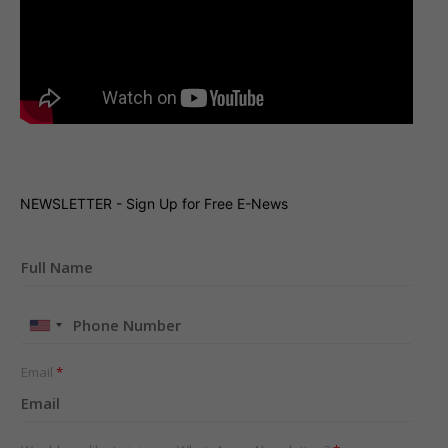
NEWSLETTER - Sign Up for Free E-News
United
States
+1
Email
*