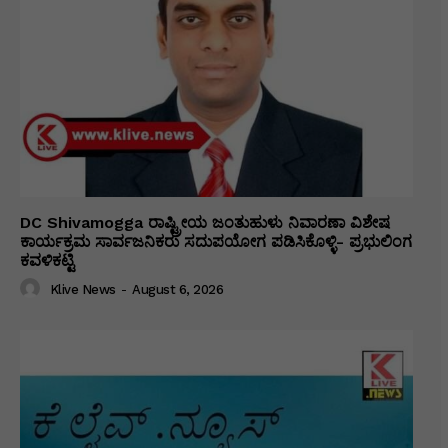
DC Shivamogga ರಾಷ್ಟ್ರೀಯ ಜಂತುಹುಳು ನಿವಾರಣಾ ವಿಶೇಷ
ಕಾರ್ಯಕ್ರಮ ಸಾರ್ವಜನಿಕರು ಸದುಪಯೋಗ ಪಡಿಸಿಕೊಳ್ಳಿ- ಪ್ರಭುಲಿಂಗ
ಕವಳಿಕಟ್ಟಿ
Klive News
-
August 6, 2026