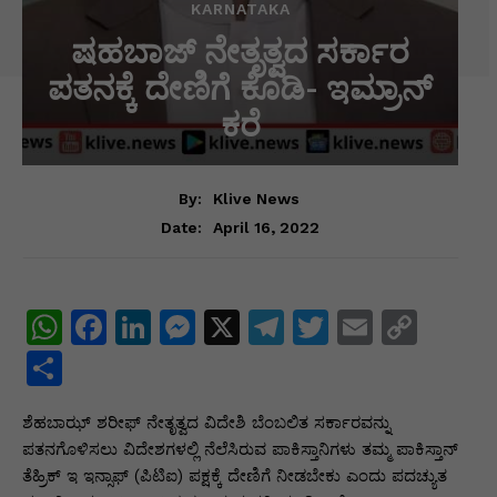
KARNATAKA
ಷಹಬಾಜ್ ನೇತೃತ್ವದ ಸರ್ಕಾರ
ಪತನಕ್ಕೆ ದೇಣಿಗೆ ಕೊಡಿ- ಇಮ್ರಾನ್
ಕರೆ
By:
Klive News
April 16, 2022
Date:
W
F
Li
M
X
T
T
E
C
h
a
n
e
el
w
m
o
S
at
c
k
s
e
itt
ai
p
h
ಶೆಹಬಾಝ್ ಶರೀಫ್ ನೇತೃತ್ವದ ವಿದೇಶಿ ಬೆಂಬಲಿತ ಸರ್ಕಾರವನ್ನು
s
e
e
s
gr
er
l
y
ar
ಪತನಗೊಳಿಸಲು ವಿದೇಶಗಳಲ್ಲಿ ನೆಲೆಸಿರುವ ಪಾಕಿಸ್ತಾನಿಗಳು ತಮ್ಮ ಪಾಕಿಸ್ತಾನ್
A
b
dI
e
a
Li
e
ತೆಹ್ರಿಕ್ ಇ ಇನ್ಸಾಫ್ (ಪಿಟಿಐ) ಪಕ್ಷಕ್ಕೆ ದೇಣಿಗೆ ನೀಡಬೇಕು ಎಂದು ಪದಚ್ಯುತ