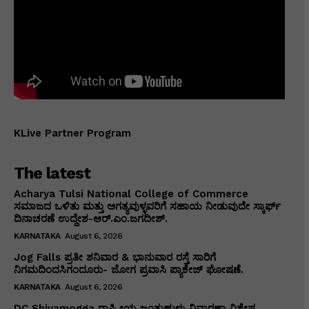
KLive Partner Program
The latest
Acharya Tulsi National College of Commerce
ಸಮಾಜದ ಒಳಿತು ಮತ್ತು ಅಗತ್ಯವುಳ್ಳವರಿಗೆ ಸಹಾಯ ನೀಡುವುದೇ ಸ್ಕಾರ್ಫ್
ದಿನಾಚರಣೆ ಉದ್ದೇಶ-ಆರ್.ಎಂ.ಜಗದೀಶ್.
KARNATAKA
August 6, 2026
Jog Falls ಪ್ರತೀ ಶನಿವಾರ & ಭಾನುವಾರ ರಸ್ತೆ ಸಾರಿಗೆ
ನಿಗಮದಿಂದಸಿಗಂದೂರು- ಜೋಗ ಪ್ರವಾಸಿ ಪ್ಯಾಕೇಜ್ ಘೋಷಣೆ.
KARNATAKA
August 6, 2026
DC Shivamogga ರಾಷ್ಟ್ರೀಯ ಜಂತುಹುಳು ನಿವಾರಣಾ ವಿಶೇಷ