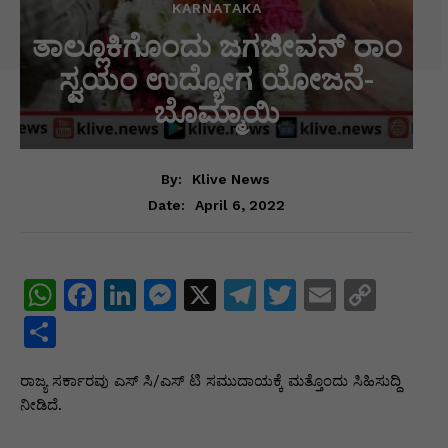
KARNATAKA
ತಾಲ್ಲೂಕಿಗೊಂದು ಜಗಜೀವನ್ ರಾಂ
ಸ್ವಯಂ ಉದ್ಯೋಗ ಯೋಜನೆ-
ಬೊಮ್ಮಾಯಿ
By:
Klive News
April 6, 2022
Date:
W
F
Li
M
X
T
T
E
C
h
a
n
e
el
w
m
o
S
at
c
k
s
e
itt
ai
p
h
ರಾಜ್ಯ ಸರ್ಕಾರವು ಎಸ್ ಸಿ/ಎಸ್ ಟಿ ಸಮುದಾಯಕ್ಕೆ ಮತ್ತೊಂದು ಸಿಹಿಸುದ್ದಿ
s
e
e
s
gr
er
l
y
ar
ನೀಡಿದೆ.
A
b
dI
e
a
Li
e