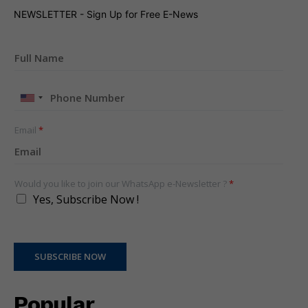
NEWSLETTER - Sign Up for Free E-News
United
States
+1
Email
*
Would you like to join our WhatsApp e-Newsletter ?
*
Yes, Subscribe Now !
SUBSCRIBE NOW
Popular