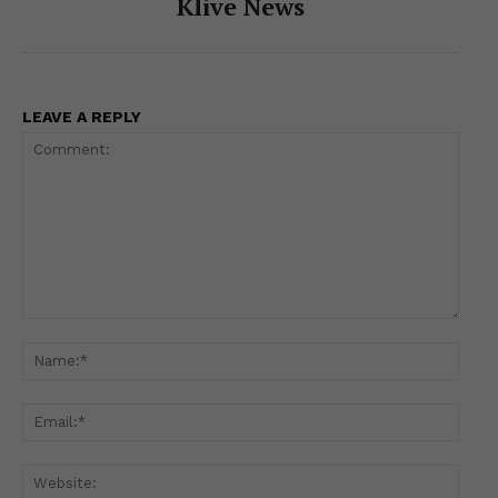
Klive News
LEAVE A REPLY
Comment:
Name
Email
Websi