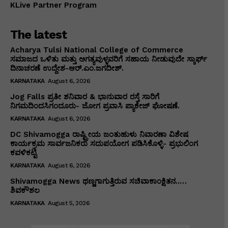
KLive Partner Program
The latest
Acharya Tulsi National College of Commerce
ಸಮಾಜದ ಒಳಿತು ಮತ್ತು ಅಗತ್ಯವುಳ್ಳವರಿಗೆ ಸಹಾಯ ನೀಡುವುದೇ ಸ್ಕಾರ್ಫ್
ದಿನಾಚರಣೆ ಉದ್ದೇಶ-ಆರ್.ಎಂ.ಜಗದೀಶ್.
KARNATAKA
August 6, 2026
Jog Falls ಪ್ರತೀ ಶನಿವಾರ & ಭಾನುವಾರ ರಸ್ತೆ ಸಾರಿಗೆ
ನಿಗಮದಿಂದಸಿಗಂದೂರು- ಜೋಗ ಪ್ರವಾಸಿ ಪ್ಯಾಕೇಜ್ ಘೋಷಣೆ.
KARNATAKA
August 6, 2026
DC Shivamogga ರಾಷ್ಟ್ರೀಯ ಜಂತುಹುಳು ನಿವಾರಣಾ ವಿಶೇಷ
ಕಾರ್ಯಕ್ರಮ ಸಾರ್ವಜನಿಕರು ಸದುಪಯೋಗ ಪಡಿಸಿಕೊಳ್ಳಿ- ಪ್ರಭುಲಿಂಗ
ಕವಳಿಕಟ್ಟಿ
KARNATAKA
August 6, 2026
Shivamogga News ಥಣ್ಣಗಾಗುತ್ತಿರುವ ಸಚಿವಾಕಾಂಕ್ಷಿತನ..…
ಶಿವಕೌಶಲ
KARNATAKA
August 5, 2026