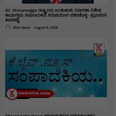
DC Shivamogga ರಾಷ್ಟ್ರೀಯ ಜಂತುಹುಳು ನಿವಾರಣಾ ವಿಶೇಷ
ಕಾರ್ಯಕ್ರಮ ಸಾರ್ವಜನಿಕರು ಸದುಪಯೋಗ ಪಡಿಸಿಕೊಳ್ಳಿ- ಪ್ರಭುಲಿಂಗ
ಕವಳಿಕಟ್ಟಿ
Klive News
-
August 6, 2026
Shivamogga News ಥಣ್ಣಗಾಗುತ್ತಿರುವ ಸಚಿವಾಕಾಂಕ್ಷಿತನ..…