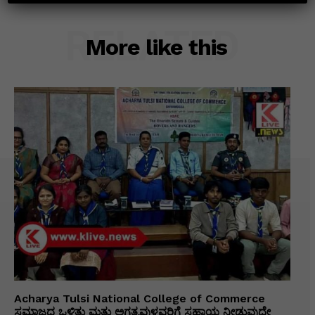
RELATED
More like this
Acharya Tulsi National College of Commerce
ಸಮಾಜದ ಒಳಿತು ಮತ್ತು ಅಗತ್ಯವುಳ್ಳವರಿಗೆ ಸಹಾಯ ನೀಡುವುದೇ