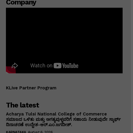
Company
KLive Partner Program
The latest
Acharya Tulsi National College of Commerce
ಸಮಾಜದ ಒಳಿತು ಮತ್ತು ಅಗತ್ಯವುಳ್ಳವರಿಗೆ ಸಹಾಯ ನೀಡುವುದೇ ಸ್ಕಾರ್ಫ್
ದಿನಾಚರಣೆ ಉದ್ದೇಶ-ಆರ್.ಎಂ.ಜಗದೀಶ್.
KARNATAKA
August 6, 2026