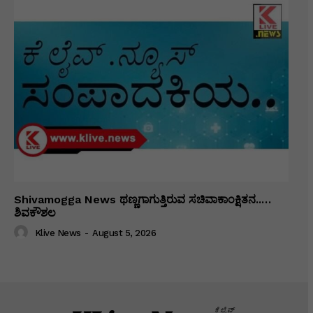
Shivamogga News ಥಣ್ಣಗಾಗುತ್ತಿರುವ ಸಚಿವಾಕಾಂಕ್ಷಿತನ..…
ಶಿವಕೌಶಲ
Klive News
-
August 5, 2026
ಕೆಲೈವ್