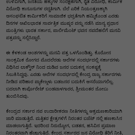
p
o
n
n
m
n
ಉಳಿವಿಗಾಗಿ, ಜನತೆಯ ಹಕ್ಕುಗಳ ಸಂರಕ್ಷಣೆಗಾಗಿ, ರೈತ ವಿರೋಧಿ, ಕಾರ್ಮಿಕ
ವಿರೋಧಿ ಕಾನೂನುಗಳ ರದ್ದತಿಗಾಗಿ. ಬೆಲೆ ಏರಿಕೆ ನಿಯಂತ್ರಣಕ್ಕಾಗಿ
p
o
g
k
ಅಸಂಘಟಿತ ಕಾರ್ಮಿಕರಿಗೆ ಸಾಮಾಜಿಕ ಭದ್ರತೆಗಾಗಿ ಹಮ್ಮಿಕೊಂಡ ಎರಡು
k
er
ದಿನಗಳ ಅಖಿಲಭಾರತ ಸಾರ್ವತ್ರಿಕ ಮುಷ್ಕರ ವನ್ನು ನಡೆಸಿ ಮಾನ್ಯ ಪ್ರಧಾನ
ಮಂತ್ರಿಗಳು ಭಾರತ ಸರ್ಕಾರ, ಪಾರ್ಲಿಮೆಂಟ್ ಭವನ ನವದೆಹಲಿಗೆ ಮನವಿ
ಪತ್ರವನ್ನು ಸಲ್ಲಿಸಿದ್ದಾರೆ.
ಈ ಕೆಳಕಂಡ ಅಂಶಗಳನ್ನು ಮನವಿ ಪತ್ರ ಒಳಗೊಂಡಿತ್ತು. ಕೊರೋನ
ಸಾಂಕ್ರಮಿಕ ರೋಗದ ಮೊದಲೆರಡು ಅಲೆಗಳ ಸಂದರ್ಭದಲ್ಲಿ ಸರ್ಕಾರಗಳು
ವಿಧಿಸಿದ ಲಾಕ್ಡೌನ್ ನಿಂದ ದುಡಿವ ಜನರ ಬದುಕನ್ನ ಸಂಕಷ್ಟಕ್ಕೆ
ಸಿಲುಕಿಸಿದ್ದವು. ಎರಡು ಅಲೆಗಳ ಸಂದರ್ಭದಲ್ಲಿ ಕೇಂದ್ರ ರಾಜ್ಯ ಸರ್ಕಾರಗಳು
ನೀಡಿದ ಪರಿಹಾರ ಪ್ಯಾಕೇಜ್ಗಳು ಬಡಜನರ ಬದುಕಿಗೆ ಆಸರೆಯಾಗಲಿಲ್ಲ.
ಬದಲಾಗಿ ಕಾರ್ಪೊರೇಟ್ ಬಂಡವಾಳಗಾರರ, ಶ್ರೀಮಂತರ ಜೋಬು
ತುಂಬಿಸಿದವು.
ಕೇಂದ್ರದ ಸರ್ಕಾರ ನವ ಉದಾರೀಕರಣ ನೀತಿಗಳನ್ನು ಆಕ್ರಮಣಕಾರಿಯಾಗಿ
ಜಾರಿ ಮಾಡುತ್ತಿದೆ. ಮತ್ತಿತರ ಕ್ಷೇತ್ರಗಳಿಗೆ ನಿರಂತರ ಬಜೆಟ್ ನಲ್ಲಿ ಹಣಕಾಸಿನ
ಮಾಡಲಾಗುತ್ತಿದೆ. ಇದರಿಂದ ನಿರುದ್ಯೋಗ, ಬಡತನ, ಹಸಿವಿನ ಪ್ರಮಾಣ
ನಿರಂತರವಾಗಿ ಹೆಚ್ಚಾಗುತ್ತಿದೆ. ಕೇಂದ್ರ ಸರ್ಕಾರದ ಜನ ವಿರೋಧಿ ತೆರಿಗೆ ನೀತಿ,