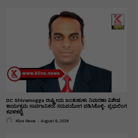
DC Shivamogga ರಾಷ್ಟ್ರೀಯ ಜಂತುಹುಳು ನಿವಾರಣಾ ವಿಶೇಷ
ಕಾರ್ಯಕ್ರಮ ಸಾರ್ವಜನಿಕರು ಸದುಪಯೋಗ ಪಡಿಸಿಕೊಳ್ಳಿ- ಪ್ರಭುಲಿಂಗ
ಕವಳಿಕಟ್ಟಿ
Klive News
-
August 6, 2026