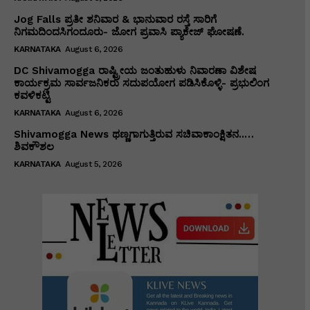
Jog Falls ಪ್ರತೀ ಶನಿವಾರ & ಭಾನುವಾರ ರಸ್ತೆ ಸಾರಿಗೆ
ನಿಗಮದಿಂದಸಿಗಂದೂರು- ಜೋಗ ಪ್ರವಾಸಿ ಪ್ಯಾಕೇಜ್ ಘೋಷಣೆ.
KARNATAKA
August 6, 2026
DC Shivamogga ರಾಷ್ಟ್ರೀಯ ಜಂತುಹುಳು ನಿವಾರಣಾ ವಿಶೇಷ
ಕಾರ್ಯಕ್ರಮ ಸಾರ್ವಜನಿಕರು ಸದುಪಯೋಗ ಪಡಿಸಿಕೊಳ್ಳಿ- ಪ್ರಭುಲಿಂಗ
ಕವಳಿಕಟ್ಟಿ
KARNATAKA
August 6, 2026
Shivamogga News ಥಣ್ಣಗಾಗುತ್ತಿರುವ ಸಚಿವಾಕಾಂಕ್ಷಿತನ..…
ಶಿವಕೌಶಲ
KARNATAKA
August 5, 2026