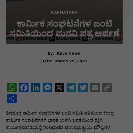
KARNATAKA
ಕಾರ್ಮಿಕ ಸಂಘಟನೆಗಳ ಜಂಟಿ
ಸಮಿತಿಯಿಂದ ಮನವಿ ಪತ್ರ ಅರ್ಪಣೆ
By:
Klive News
March 29, 2022
Date:
W
F
Li
M
X
T
T
E
C
h
a
n
e
el
w
m
o
S
at
c
k
s
e
itt
ai
p
h
ಶಿವಮೊಗ್ಗ ಕಾರ್ಮಿಕ ಸಂಘಟನೆಗಳ ಜಂಟಿ ಸಮಿತಿ ವತಿಯಿಂದ ಕೇಂದ್ರ
s
e
e
s
gr
er
l
y
ar
ಕಾರ್ಮಿಕ ಸಂಘಟನೆಗಳಿಗೆ ಭಾರತ ಉಳಿಸಿ ಜನತೆಯಿಂದ ರಕ್ಷಿಸಿ
A
b
dI
e
a
Li
e
ಕಾರ್ಯಕ್ರಮದಡಿಯಲ್ಲಿ ಸಂವಿಧಾನದ ಪ್ರಜಾಪ್ರಭುತ್ವೀಯ ಮೌಲ್ಯಗಳ