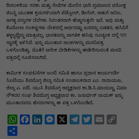
ದಿನಬಳಕೆಯ ಸರಕು ಮತ್ತು ಸೇವೆಗಳ ಮೇಲಿನ ಭಾರಿ ಪ್ರಮಾಣದ ಪರೋಕ್ಷ
ಜಿಎಸ್ಟಿ ಯಂತಹ ಕ್ರಮಗಳಿಂದಾಗಿ ಪೆಟ್ರೋಲ್, ಡೀಸೆಲ್, ಅಡುಗೆ ಅನಿಲ,
ಅಗತ್ಯ ವಸ್ತುಗಳ ಬೆಲೆಗಳು ನಿರಂತರವಾಗಿ ಹೆಚ್ಚಾಗುತ್ತಲೇ ಇದೆ. ಇವು ಮತ್ತು
ಕೊರೋಣ ಸಂಕಷ್ಟಗಳು ದೇಶದಲ್ಲಿ ಅರ್ಧದಷ್ಟು ಜನರನ್ನು ಬಡತನ, ಹಸಿವಿಗೆ
ತಳ್ಳಲ್ಪಟ್ಟಿದ್ದು ಮಾತ್ರವಲ್ಲ, ಭಾರತವನ್ನು ಜಾಗತಿಕ ಹಸಿವು ಸೂಚ್ಯಂಕ ದಲ್ಲಿ 101
ಸ್ಥಾನಕ್ಕೆ ಇಳಿಸಿದೆ. ಇನ್ನು ಮುಂತಾದ ಅಂಶಗಳನ್ನು ಮನವಿಪತ್ರ
ಒಳಗೊಂಡಿತ್ತು. ಜೊತೆಗೆ ಅನೇಕ ಬೇಡಿಕೆಗಳನ್ನು ಈಡೇರಿಸುವಂತೆ ಮನವಿ
ಪತ್ರದಲ್ಲಿ ಸೂಚಿಸಲಾಗಿದೆ.
ಕಾರ್ಮಿಕ ಸಂಘಟನೆಗಳ ಜಂಟಿ ಸಮಿತಿ ಹಾಗೂ ಪ್ರಧಾನ ಕಾರ್ಯದರ್ಶಿ
ಸಿಐಟಿಯು ಶಿವಮೊಗ್ಗ ಜಿಲ್ಲಾ ಸಮಿತಿ ಸಂಚಾಲಕರಾದ ಎಂ. ನಾರಾಯಣ,
ಜಿಲ್ಲಾ ಎ. ಐಟಿ. ಯುಸಿ ಶಿವಮೊಗ್ಗ ಅಧ್ಯಕ್ಷರಾದ ಕಾ.ಡಿ.ಸಿ.ಮಾಯಣ್ಣ, ವಿಮಾ
ನೌಕರರ ಸಂಘ ಶಿವಮೊಗ್ಗ ಅಧ್ಯಕ್ಷರಾದ ಕಾ. ಜನಾರ್ಧನ್ ನಾಯಕ್ ಇನ್ನು
ಮುಂತಾದವರು ಹೆಸರುಗಳನ್ನು ಈ ಪತ್ರ ಒಳಗೊಂಡಿದೆ.
W
F
Li
M
X
T
T
E
C
h
a
n
e
el
w
m
o
S