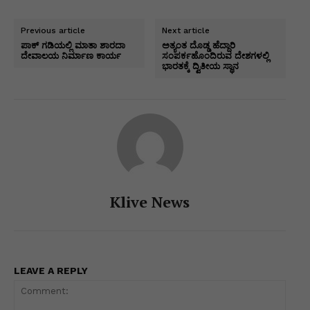
at
c
k
s
e
itt
ai
p
h
s
e
e
s
gr
er
l
y
ar
Previous article
Next article
A
b
dI
e
a
Li
e
ಪಾಕ್ ಗಡಿಯಲ್ಲಿ ಮಾತಾ ಶಾರದಾ
ಅತ್ಯಂತ ದೊಡ್ಡ ಹೆದ್ದಾರಿ
ದೇವಾಲಯ ನಿರ್ಮಾಣ ಕಾರ್ಯ
ಸಂಪರ್ಕಹೊಂದಿರುವ ದೇಶಗಳಲ್ಲಿ
p
o
n
n
m
n
ಭಾರತಕ್ಕೆ ದ್ವಿತೀಯ ಸ್ಥಾನ
p
o
g
k
k
er
Klive News
LEAVE A REPLY