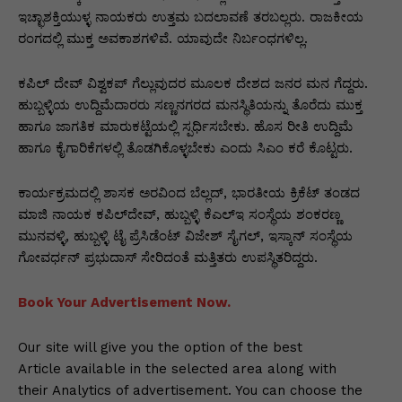
ಇಚ್ಛಾಶಕ್ತಿಯುಳ್ಳ ನಾಯಕರು‌ ಉತ್ತಮ ಬದಲಾವಣೆ ತರಬಲ್ಲರು. ರಾಜಕೀಯ
ರಂಗದಲ್ಲಿ ಮುಕ್ತ ಅವಕಾಶಗಳಿವೆ. ಯಾವುದೇ ನಿರ್ಬಂಧಗಳಿಲ್ಲ.
ಕಪಿಲ್‌ ದೇವ್ ವಿಶ್ವಕಪ್ ಗೆಲ್ಲುವುದರ ಮೂಲಕ ದೇಶದ ಜನರ ಮನ ಗೆದ್ದರು.
ಹುಬ್ಬಳ್ಳಿಯ ಉದ್ದಿಮೆದಾರರು ಸಣ್ಣನಗರದ ಮನಸ್ಥಿತಿಯನ್ನು ತೊರೆದು ಮುಕ್ತ
ಹಾಗೂ ಜಾಗತಿಕ ಮಾರುಕಟ್ಟೆಯಲ್ಲಿ ಸ್ಪರ್ಧಿಸಬೇಕು. ಹೊಸ ರೀತಿ ಉದ್ದಿಮೆ
ಹಾಗೂ ಕೈಗಾರಿಕೆಗಳಲ್ಲಿ ತೊಡಗಿಕೊಳ್ಳಬೇಕು ಎಂದು ಸಿಎಂ ಕರೆ ಕೊಟ್ಟರು.
ಕಾರ್ಯಕ್ರಮದಲ್ಲಿ ಶಾಸಕ ಅರವಿಂದ ಬೆಲ್ಲದ್, ಭಾರತೀಯ ಕ್ರಿಕೆಟ್ ತಂಡದ
ಮಾಜಿ ನಾಯಕ ಕಪಿಲ್‌ದೇವ್, ಹುಬ್ಬಳ್ಳಿ ಕೆಎಲ್‌ಇ ಸಂಸ್ಥೆಯ ಶಂಕರಣ್ಣ
ಮುನವಳ್ಳಿ, ಹುಬ್ಬಳ್ಳಿ ಟೈ ಪ್ರೆಸಿಡೆಂಟ್ ವಿಜೇಶ್ ಸೈಗಲ್, ಇಸ್ಕಾನ್ ಸಂಸ್ಥೆಯ
ಗೋವರ್ಧನ್ ಪ್ರಭುದಾಸ್ ಸೇರಿದಂತೆ ಮತ್ತಿತರು ಉಪಸ್ಥಿತರಿದ್ದರು.
Book Your Advertisement Now.
Our site will give you the option of the best
Article available in the selected area along with
their Analytics of advertisement. You can choose the