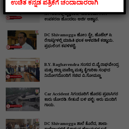
ಉಚಿತ ಕನ್ನಡ ಪತ್ರಿಕೆಗೆ ಚಂದಾದಾರರಾಗಿ
Department of Industries and
Link
Commerce ಜಿಲ್ಲಾವಲಯ ಯೋಜನೆ 2026-27
ನೇ ಸಾಲಿನಲ್ಲಿ ವೃತ್ತಿನಿರತ/ ಕುಶಲಕರ್ಮಿಗಳಿಗೆ
ಉಪಕರಣ ಹೊಂದಲು ಅರ್ಜಿ ಆಹ್ವಾನ.
DC Shivamogga ಹೋಂ ಸ್ಟೇ, ಹೊಟೆಲ್ &
ರೆಸಾರ್ಟ್ಗಳಲ್ಲಿ ಮಾಹಿತಿ ಫಲಕ ಅಳವಡಿಕೆ ಕಡ್ಡಾಯ.
ಪ್ರಭುಲಿಂಗ ಕವಳಿಕಟ್ಟಿ.
B.Y. Raghavendra ಸಂಸದ ಬಿ.ವೈ.ರಾಘವೇಂದ್ರ
ಮತ್ತು ಜಿಲ್ಲಾ ವಾಣಿಜ್ಯ ಮತ್ತು ಕೈಗಾರಿಕಾ ಸಂಘದ
ನಿಯೋಗದೊಂದಿಗೆ ಸಚಿವ ವಿ‌.ಸೋಮಣ್ಣ
Car Accident ಸಿಗಂದೂರಿಗೆ ಹೊರಟ ಪ್ರವಾಸಿಗರ
ಕಾರು ಚೋರಡಿ ಸೇತುವೆ ಬಳಿ ಪಲ್ಟಿ: ಆರು ಮಂದಿಗೆ
ಗಾಯ.
DC Shivamogga ಶಾಲೆ ತೊರೆದ, ಶಾಲಾ-
ಕಾಲೇಜುಗಳಿಗೆ ಗೈರಾಗುವ ಹೆಣ್ಣುಮಕ್ಕಳ ಬಗ್ಗೆ