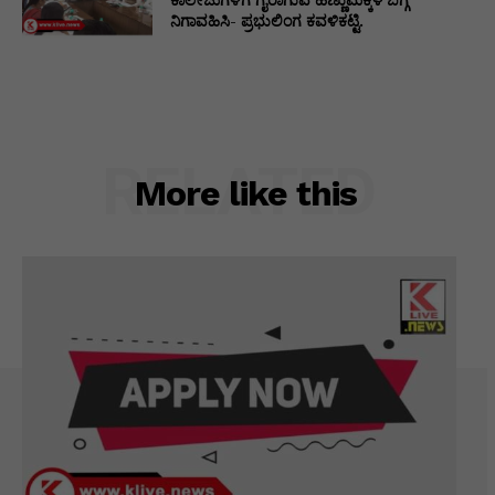
ನಿಗಾವಹಿಸಿ- ಪ್ರಭುಲಿಂಗ ಕವಳಿಕಟ್ಟಿ.
RELATED
More like this