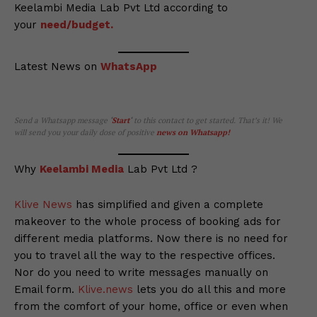
Keelambi Media Lab Pvt Ltd according to
your
need/budget.
Latest News on
WhatsApp
Send a Whatsapp message
‘
Start
‘
to this contact to get started. That’s it! We
will send you your daily dose of positive
news on Whatsapp
!
Why
Keelambi Media
Lab Pvt Ltd ?
Klive News
has simplified and given a complete
makeover to the whole process of booking ads for
different media platforms. Now there is no need for
you to travel all the way to the respective offices.
Nor do you need to write messages manually on
Email form.
Klive.news
lets you do all this and more
from the comfort of your home, office or even when