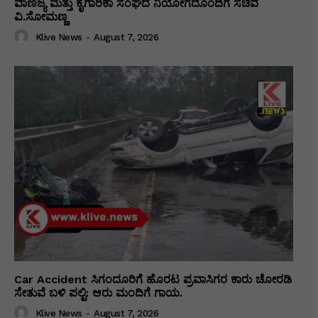
ವಾಣಿಜ್ಯ ಮತ್ತು ಕೈಗಾರಿಕಾ ಸಂಘದ ನಿಯೋಗದೊಂದಿಗೆ ಸಚಿವ
ವಿ‌.ಸೋಮಣ್ಣ
Klive News
-
August 7, 2026
Car Accident ಸಿಗಂದೂರಿಗೆ ಹೊರಟ ಪ್ರವಾಸಿಗರ ಕಾರು ಚೋರಡಿ
ಸೇತುವೆ ಬಳಿ ಪಲ್ಟಿ: ಆರು ಮಂದಿಗೆ ಗಾಯ.
Klive News
-
August 7, 2026