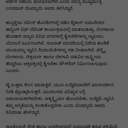
p
o
n
n
m
n
ಆರ್ಥಿಕ ಸಹಾಯ ಘೋಷಿಸಲಾಗಿದೆ ಎಂದು ಮಾನ್ಯ ಮುಖ್ಯಮಂತ್ರಿ
ಬಸವರಾಜ್ ಬೊಮ್ಮಾಯಿ ಅವರು ತಿಳಿಸಿದ್ದಾರೆ.
p
o
g
k
k
er
ಹುಬ್ಬಳ್ಳಿಯ ನವೀನ್​ ಹೋಟೆಲ್​​ನಲ್ಲಿ ನಡೆದ ಟೈಕಾನ್ ಸಮಾವೇಶದ
ಈವ್ನಿಂಗ್ ವಿಥ್ ಲೆಜೆಂಡ್ ಕಾರ್ಯಕ್ರಮದಲ್ಲಿ ಮಾತನಾಡುತ್ತಾ, ಬೆಂಗಳೂರು
ಹೊರತಾಗಿ ರಾಜ್ಯದ ವಿವಿಧ ನಗರಗಳಲ್ಲಿ ಕೈಗಾರಿಕೆಗಳನ್ನು ಸ್ಥಾಪಿಸಲು
ಯೋಜನೆ ರೂಪಿಸಲಾಗಿದೆ. ಗುಜರಾತ್ ಮಾದರಿಯಲ್ಲಿ ವಿಶೇಷ ಹೂಡಿಕೆ
ವಲಯವನ್ನು ಸ್ಥಾಪಿಸಿ ರಿಯಾಯಿತಿಗಳನ್ನು ಸಹ ನೀಡಲಾಗಿದೆ. ಚೆನ್ನೈ,
ಬೆಂಗಳೂರು, ಚಿತ್ರದುರ್ಗ ಹಾಗೂ ಬೆಳಗಾವಿ ನಡುವಿನ ರಾಷ್ಟ್ರೀಯ
ಹೆದ್ದಾರಿಯ ಅಕ್ಕಪಕ್ಕದಲ್ಲಿ ಕೈಗಾರಿಕಾ ಟೌನ್‌ಶಿಪ್ ನಿರ್ಮಿಸಲಾಗುವುದು
ಎಂದರು.
ಟೈ ಉತ್ತಮ ಕೆಲಸ ಮಾಡುತ್ತಿದೆ. ಯುವ ಉದ್ದಿಮೆದಾರರಿಗೆ ಮಾರ್ಗದರ್ಶನ
ನೀಡಿ ಪ್ರೋತ್ಸಾಹಿಸುತ್ತದೆ. ಯುವಜನರು ಭವಿಷ್ಯದ ಬಗ್ಗೆ
ಆಶಾದಾಯಕಾಗಿರಬೇಕು. ಆತ್ಮಸ್ಥೈರ್ಯ ಹೊಂದಬೇಕು. ಉದ್ದಿಮೆ ಸ್ಥಾಪಿಸಿ
ತಮ್ಮ ಅಸ್ಮಿತೆಯನ್ನು ಕಂಡುಕೊಳ್ಳಬೇಕು ಎಂದು ಬೊಮ್ಮಾಯಿ ಅವರು
ಕಿವಿಮಾತು ಹೇಳಿದ್ದಾರೆ.
ರಾಜಕೀಯಕ್ಕೆ ದೇಶ ಹಾಗೂ ಜನಜೀವನದಲ್ಲಿ ಬದಲಾವಣೆ ತರುವ ಶಕ್ತಿಯಿದೆ.