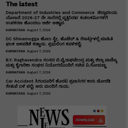
The latest
Department of Industries and Commerce ಜಿಲ್ಲಾವಲಯ
ಯೋಜನೆ 2026-27 ನೇ ಸಾಲಿನಲ್ಲಿ ವೃತ್ತಿನಿರತ/ ಕುಶಲಕರ್ಮಿಗಳಿಗೆ
ಉಪಕರಣ ಹೊಂದಲು ಅರ್ಜಿ ಆಹ್ವಾನ.
KARNATAKA
August 7, 2026
DC Shivamogga ಹೋಂ ಸ್ಟೇ, ಹೊಟೆಲ್ & ರೆಸಾರ್ಟ್ಗಳಲ್ಲಿ ಮಾಹಿತಿ
ಫಲಕ ಅಳವಡಿಕೆ ಕಡ್ಡಾಯ. ಪ್ರಭುಲಿಂಗ ಕವಳಿಕಟ್ಟಿ.
KARNATAKA
August 7, 2026
B.Y. Raghavendra ಸಂಸದ ಬಿ.ವೈ.ರಾಘವೇಂದ್ರ ಮತ್ತು ಜಿಲ್ಲಾ ವಾಣಿಜ್ಯ
ಮತ್ತು ಕೈಗಾರಿಕಾ ಸಂಘದ ನಿಯೋಗದೊಂದಿಗೆ ಸಚಿವ ವಿ‌.ಸೋಮಣ್ಣ
KARNATAKA
August 7, 2026
Car Accident ಸಿಗಂದೂರಿಗೆ ಹೊರಟ ಪ್ರವಾಸಿಗರ ಕಾರು ಚೋರಡಿ
ಸೇತುವೆ ಬಳಿ ಪಲ್ಟಿ: ಆರು ಮಂದಿಗೆ ಗಾಯ.
KARNATAKA
August 7, 2026