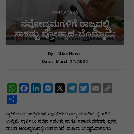
KARNATAKA
ನವೋದ್ಯಮಗಳಿಗೆ ರಾಜ್ಯದಲ್ಲಿ
ಸಾಕಷ್ಟು ಪ್ರೋತ್ಸಾಹ-ಬೊಮ್ಮಾಯಿ
By:
Klive News
March 27, 2022
Date:
W
F
Li
M
X
T
T
E
C
h
a
n
e
el
w
m
o
S
at
c
k
s
e
itt
ai
p
h
ಸ್ಟಾರ್ಟ್‌ಅಪ್ ಉದ್ದಿಮೆಗಳ ಸ್ಥಾಪನೆಯಲ್ಲಿ ರಾಜ್ಯ ಮುಂದಿದೆ. ಕೈಗಾರಿಕೆ,
s
e
e
s
gr
er
l
y
ar
ಉದ್ದಿಮೆ ಸ್ಥಾಪಿಸಲು ಹೆಚ್ಚಿನ ಸವಲತ್ತು ಹಾಗೂ ಸಹಾಯಧನವನ್ನು ಪ್ರಸಕ್ತ
A
b
dI
e
a
Li
e
ಸಾಲಿನ ಆಯವ್ಯಯದಲ್ಲಿ ನೀಡಲಾಗಿದೆ. ಮಹಿಳಾ ಉದ್ದಿಮೆದಾರರಿಗೂ