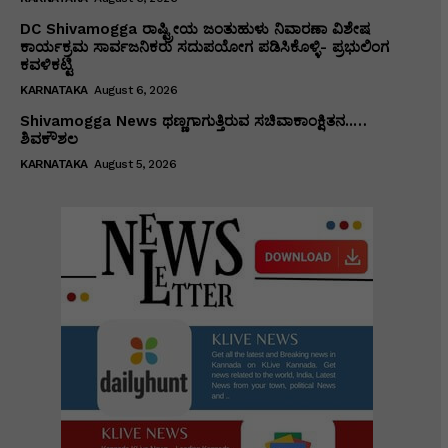
DC Shivamogga ರಾಷ್ಟ್ರೀಯ ಜಂತುಹುಳು ನಿವಾರಣಾ ವಿಶೇಷ
ಕಾರ್ಯಕ್ರಮ ಸಾರ್ವಜನಿಕರು ಸದುಪಯೋಗ ಪಡಿಸಿಕೊಳ್ಳಿ- ಪ್ರಭುಲಿಂಗ
ಕವಳಿಕಟ್ಟಿ
KARNATAKA
August 6, 2026
Shivamogga News ಥಣ್ಣಗಾಗುತ್ತಿರುವ ಸಚಿವಾಕಾಂಕ್ಷಿತನ..…
ಶಿವಕೌಶಲ
KARNATAKA
August 5, 2026