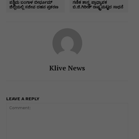
A
b
dI
e
a
Li
e
ಪಶ್ವಿಮ ಬಂಗಾಳ ಬೀರ್ಭೂಮ್
ಗಣಿತ ಶಾಸ್ತ್ರ ಪ್ರಾಧ್ಯಾಪಕ
ಜಿಲ್ಲೆಯಲ್ಲಿ ಸಜೀವ ದಹನ ಪ್ರಕರಣ
ಬಿ.ಜಿ.ಗಿರೀಶ್ ರಾಷ್ಟ್ರಮಟ್ಟದ ಸಾಧನೆ
p
o
n
n
m
n
p
o
g
k
k
er
Klive News
LEAVE A REPLY