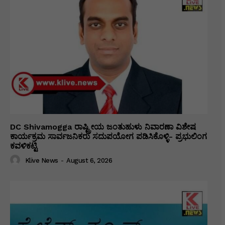
DC Shivamogga ರಾಷ್ಟ್ರೀಯ ಜಂತುಹುಳು ನಿವಾರಣಾ ವಿಶೇಷ
ಕಾರ್ಯಕ್ರಮ ಸಾರ್ವಜನಿಕರು ಸದುಪಯೋಗ ಪಡಿಸಿಕೊಳ್ಳಿ- ಪ್ರಭುಲಿಂಗ
ಕವಳಿಕಟ್ಟಿ
Klive News
-
August 6, 2026