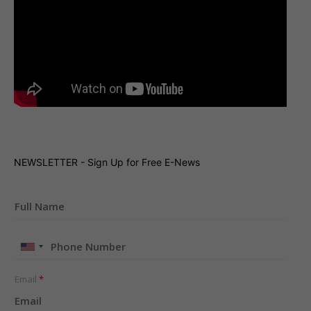
NEWSLETTER - Sign Up for Free E-News
United
States
+1
Email
*