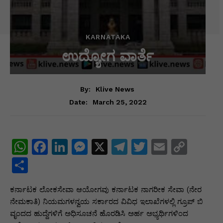
KARNATAKA
ಉದ್ಯೋಗ ವಾರ್ತೆ
By:
Klive News
March 25, 2022
Date:
W
F
Li
M
X
T
T
E
C
h
a
n
e
el
w
m
o
S
at
c
k
s
e
itt
ai
p
h
ಕರ್ನಾಟಕ ಲೋಕಸೇವಾ ಆಯೋಗವು ಕರ್ನಾಟಕ ನಾಗರೀಕ ಸೇವಾ (ನೇರ
s
e
e
s
gr
er
l
y
ar
ನೇಮಕಾತಿ) ನಿಯಮಗಳನ್ವಯ ಸರ್ಕಾರದ ವಿವಿಧ ಇಲಾಖೆಗಳಲ್ಲಿ ಗ್ರೂಪ್ ಬಿ
A
b
dI
e
a
Li
e
ವೃಂದದ ಹುದ್ದೆಗಳಿಗೆ ಅಧಿಸೂಚನೆ ಹೊರಡಿಸಿ ಅರ್ಹ ಅಭ್ಯರ್ಥಿಗಳಿಂದ