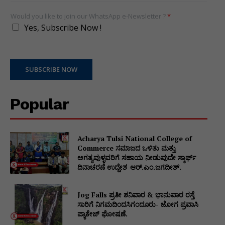
Would you like to join our WhatsApp e-Newsletter ?
*
Yes, Subscribe Now !
SUBSCRIBE NOW
Popular
Acharya Tulsi National College of
Commerce ಸಮಾಜದ ಒಳಿತು ಮತ್ತು
ಅಗತ್ಯವುಳ್ಳವರಿಗೆ ಸಹಾಯ ನೀಡುವುದೇ ಸ್ಕಾರ್ಫ್
ದಿನಾಚರಣೆ ಉದ್ದೇಶ-ಆರ್.ಎಂ.ಜಗದೀಶ್.
Jog Falls ಪ್ರತೀ ಶನಿವಾರ & ಭಾನುವಾರ ರಸ್ತೆ
ಸಾರಿಗೆ ನಿಗಮದಿಂದಸಿಗಂದೂರು- ಜೋಗ ಪ್ರವಾಸಿ
ಪ್ಯಾಕೇಜ್ ಘೋಷಣೆ.