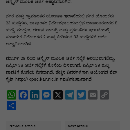
p
o
n
n
m
n
ಆನ್ಲೈನ್ ಮೂಲಕ ಅರ್ಜಿ ಆಹ್ವಾನಿಸಲಾಗಿದೆ.
p
o
g
k
ನಗರ ಮತ್ತು ಗ್ರಾಮಾಂತರ ಯೋಜನಾ ಇಲಾಖೆಯಲ್ಲಿ ನಗರ ಯೋಜಕರು
k
er
23 ಹುದ್ದೆಗಳು, ಭಾಷಾಂತರ ನಿರ್ದೇಶನಾಲಯದಲ್ಲಿನ ಭಾಷಾಂತರಕಾರರ 8
ಹುದ್ದೆ, ಮುದ್ರಣ, ಲೇಖನ ಸಾಮಗ್ರಿ ಮತ್ತು ಪ್ರಕಟಣೆಗಳ ಇಲಾಖೆಯಲ್ಲಿ
ಸಹಾಯಕ ನಿರ್ದೇಶಕರ 2 ಹುದ್ದೆ ಸೇರಿದಂತೆ 33 ಹುದ್ದೆಗಳಿಗೆ ಅರ್ಜಿ
ಆಹ್ವಾನಿಸಲಾಗಿದೆ.
ಮಾರ್ಚ್ 29 ರಿಂದ ಆನ್ಲೈನ್ ಮೂಲಕ ಅರ್ಜಿ ಸಲ್ಲಿಕೆ ಆರಂಭವಾಗಲಿದ್ದು,
ಏಪ್ರಿಲ್ 28 ಅರ್ಜಿ ಸಲ್ಲಿಕೆಗೆ ಕೊನೆಯ ದಿನವಾಗಿದೆ. ಏಪ್ರಿಲ್ 29 ಶುಲ್ಕ
ಪಾವತಿಗೆ ಕೊನೆಯ ದಿನವಾಗಿದೆ. ಹೆಚ್ಚಿನ ವಿವರಗಳಿಗಾಗಿ ಆಯೋಗದ ವೆಬ್
ಸೈಟ್ http://kpsc.kar.nic.in ಗಮನಿಸಬಹುದಾಗಿದೆ
W
F
Li
M
X
T
T
E
C
h
a
n
e
el
w
m
o
S
at
c
k
s
e
itt
ai
p
h
s
e
e
s
gr
er
l
y
ar
Previous article
Next article